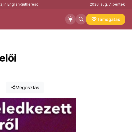
áj
In English
Kiútkereső
2026. aug. 7. péntek
Támogatás
elői
Megosztás