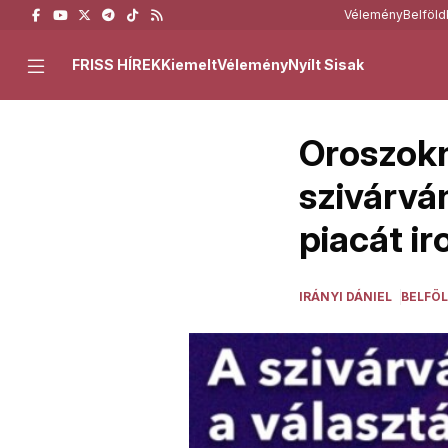
Vélemény
Belföld
FRISS HÍREK
Kiemelt
Vélemény
Nyílt Sisak
Oroszokn
szivárvá
piacát i
IRÁNYI DÁNIEL
BELFÖ