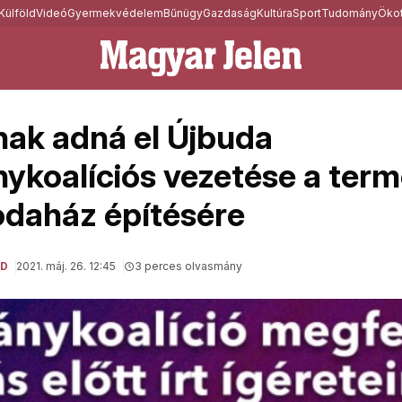
Külföld
Videó
Gyermekvédelem
Bűnügy
Gazdaság
Kultúra
Sport
Tudomány
Ökot
ak adná el Újbuda
nykoalíciós vezetése a term
rodaház építésére
LD
2021. máj. 26. 12:45
3 perces olvasmány