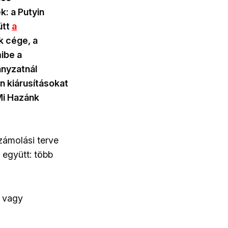
: a Putyin
ütt
a
k cége, a
mibe a
ányzatnál
en kiárusításokat
Mi Hazánk
számolási terve
 együtt: több
- vagy