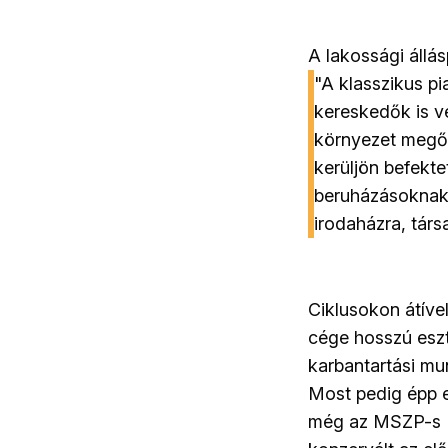
A lakossági állás
"A klasszikus pi
kereskedők is v
környezet megőr
kerüljön befekt
beruházásoknak! 
irodaházra, társ
Ciklusokon átíve
cége hosszú eszte
karbantartási mu
Most pedig épp e
még az MSZP-s M