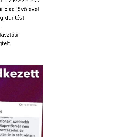
őtt az MSZP és a
a piac jövőjével
ig döntést
.
lasztási
telt.