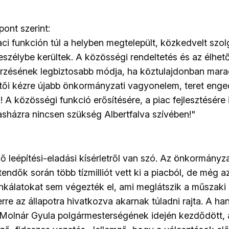
pont szerint:
aci funkción túl a helyben megtelepült, közkedvelt szol
eszélybe kerültek. A közösségi rendeltetés és az élhet
zésének legbiztosabb módja, ha köztulajdonban marad
etői kézre újabb önkormányzati vagyonelem, teret eng
A közösségi funkció erősítésére, a piac fejlesztésére 
asházra nincsen szükség Albertfalva szívében!"
lő leépítési-eladási kísérletről van szó. Az önkormányz
ndők során több tízmilliót vett ki a piacból, de még a
nkálatokat sem végezték el, ami meglátszik a műszaki 
rre az állapotra hivatkozva akarnak túladni rajta. A h
olnár Gyula polgármesterségének idején kezdődött, 