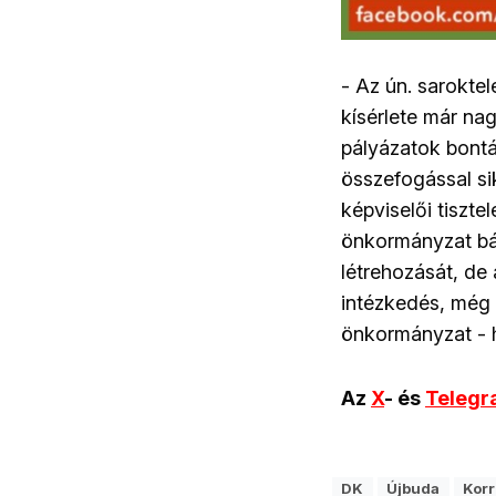
- Az ún. saroktel
kísérlete már nag
pályázatok bontá
összefogással sik
képviselői tiszte
önkormányzat bá
létrehozását, de
intézkedés, még 
önkormányzat - h
Az
X
- és
Teleg
DK
Újbuda
Korr