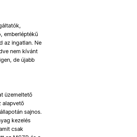
gáltatók,
ő, emberléptékű
 az ingatlan. Ne
edve nem kívánt
igen, de újabb
at üzemeltető
z alapvető
állapotán sajnos.
anyag kezelés
amit csak