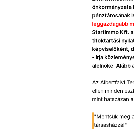
önkormányzata i
pénztárosának is
leggazdagabb ma
Startimmo Kft. a
titoktartási nyi
képviselőként, de
- írja közlemény
alelnöke. Alább a
Az Albertfalvi Te
ellen minden esz
mint hatszázan a
"Mentsük meg az 
társasházzá!"