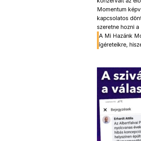
konzervált az el
Momentum képvise
kapcsolatos dönt
szeretne hozni a
A Mi Hazánk Moz
ígéreteikre, his