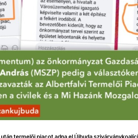
 után termelői piacot adna el Újbuda szivárványkoalíc