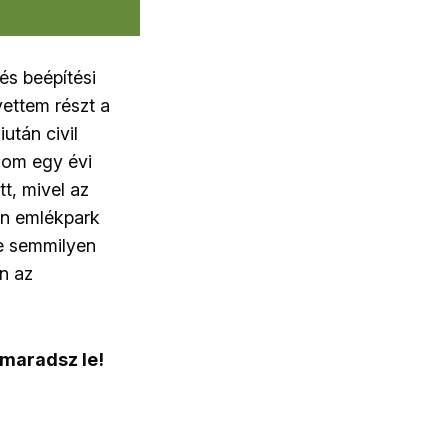
és beépítési
vettem részt a
után civil
nlom egy évi
tt, mivel az
on emlékpark
te semmilyen
n az
 maradsz le!