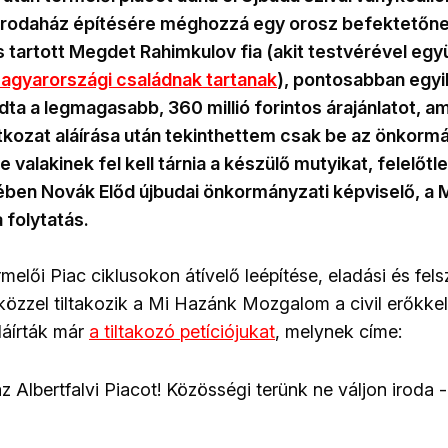
rodaház építésére méghozzá egy orosz befektetőnek
 tartott Megdet Rahimkulov fia (akit testvérével egy
gyarországi családnak tartanak
), pontosabban egyi
dta a legmagasabb, 360 millió forintos árajánlatot, a
latkozat aláírása után tekinthettem csak be az önkorm
 valakinek fel kell tárnia a készülő mutyikat, felelőtl
ében Novák Előd újbudai önkormányzati képviselő, a 
 folytatás.
rmelői Piac ciklusokon átívelő leépítése, eladási és fel
közzel tiltakozik a Mi Hazánk Mozgalom a civil erőkkel
láírták már
a tiltakozó petíciójukat
, melynek címe:
Albertfalvi Piacot! Közösségi terünk ne váljon iroda 