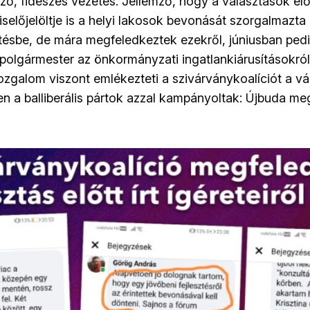
őző, fideszes vezetés. Jellemző, hogy a választások el
lőjelöltje is a helyi lakosok bevonását szorgalmazta 
ésbe, de mára megfeledkeztek ezekről, júniusban ped
 polgármester az önkormányzati ingatlankiárusításokról
galom viszont emlékezteti a szivárványkoalíciót a vá
zen a balliberális pártok azzal kampányoltak: Újbuda meg