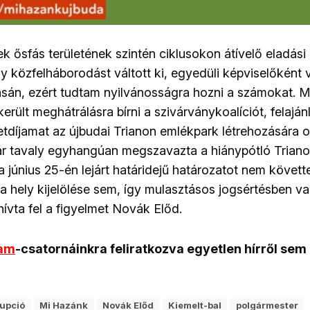
ek ősfás területének szintén ciklusokon átívelő eladási 
y közfelháborodást váltott ki, egyedüli képviselőként 
sán, ezért tudtam nyilvánosságra hozni a számokat. Mi
erült meghátrálásra bírni a szivárványkoalíciót, felajá
letdíjamat az újbudai Trianon emlékpark létrehozására o
r tavaly egyhangúan megszavazta a hiánypótló Trian
 a június 25-én lejárt határidejű határozatot nem követ
a hely kijelölése sem, így mulasztásos jogsértésben va
ívta fel a figyelmet Novák Előd.
ram
-csatornáinkra feliratkozva egyetlen hírről sem
upció
Mi Hazánk
Novák Előd
Kiemelt-bal
polgármester