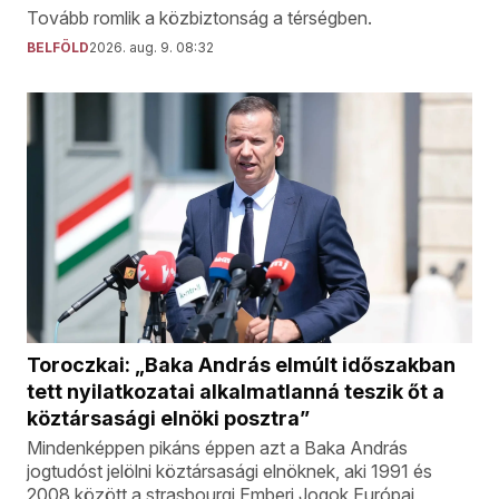
Tovább romlik a közbiztonság a térségben.
BELFÖLD
2026. aug. 9. 08:32
Toroczkai: „Baka András elmúlt időszakban
tett nyilatkozatai alkalmatlanná teszik őt a
köztársasági elnöki posztra”
Mindenképpen pikáns éppen azt a Baka András
jogtudóst jelölni köztársasági elnöknek, aki 1991 és
2008 között a strasbourgi Emberi Jogok Európai