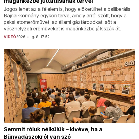
magánkézbe juttatásának tervei
Jogos lehet az a félelem is, hogy előkerülhet a balliberális
Bajnai-kormány egykori terve, amely arról szólt, hogy a
paksi atomerőművet, az állami gáztározókat, sőt a
vészhelyzeti erőműveket is magánkézbe játsszák át.
VIDEÓ
2026. aug. 8. 17:52
Semmit róluk nélkülük – kivéve, ha a
Bűnvadászokról van szó