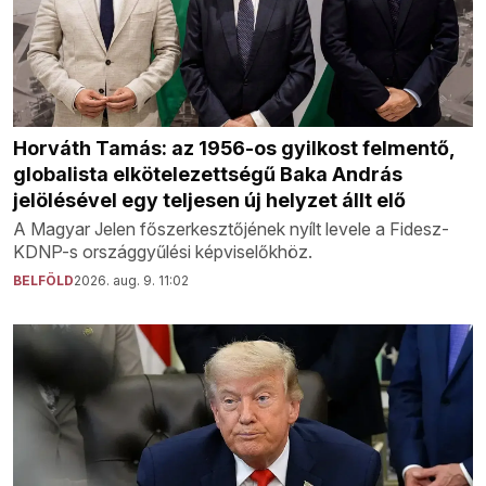
Horváth Tamás: az 1956-os gyilkost felmentő,
globalista elkötelezettségű Baka András
jelölésével egy teljesen új helyzet állt elő
A Magyar Jelen főszerkesztőjének nyílt levele a Fidesz-
KDNP-s országgyűlési képviselőkhöz.
BELFÖLD
2026. aug. 9. 11:02