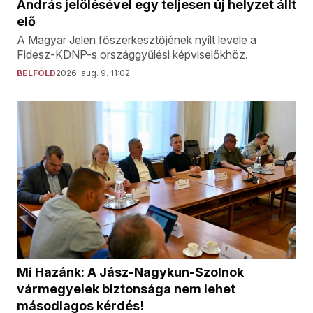
András jelölésével egy teljesen új helyzet állt
elő
A Magyar Jelen főszerkesztőjének nyílt levele a
Fidesz-KDNP-s országgyűlési képviselőkhöz.
BELFÖLD
2026. aug. 9. 11:02
Mi Hazánk: A Jász-Nagykun-Szolnok
vármegyeiek biztonsága nem lehet
másodlagos kérdés!