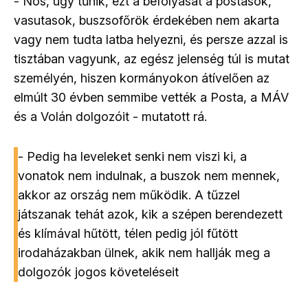
- Nos, úgy tűnik, ezt a befolyását a postások,
vasutasok, buszsofőrök érdekében nem akarta
vagy nem tudta latba helyezni, és persze azzal is
tisztában vagyunk, az egész jelenség túl is mutat
személyén, hiszen kormányokon átívelően az
elmúlt 30 évben semmibe vették a Posta, a MÁV
és a Volán dolgozóit - mutatott rá.
- Pedig ha leveleket senki nem viszi ki, a
vonatok nem indulnak, a buszok nem mennek,
akkor az ország nem működik. A tűzzel
játszanak tehát azok, kik a szépen berendezett
és klímával hűtött, télen pedig jól fűtött
irodaházakban ülnek, akik nem hallják meg a
dolgozók jogos követeléseit