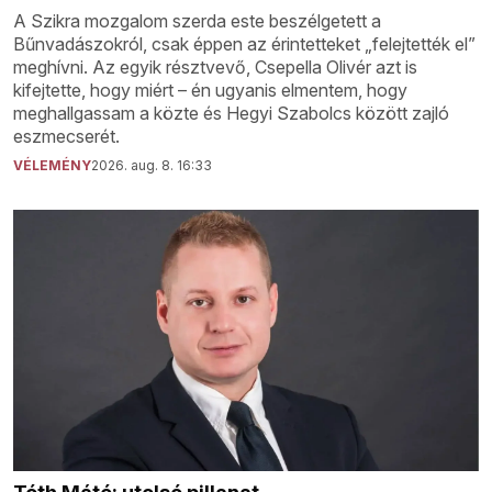
A Szikra mozgalom szerda este beszélgetett a
Bűnvadászokról, csak éppen az érintetteket „felejtették el”
meghívni. Az egyik résztvevő, Csepella Olivér azt is
kifejtette, hogy miért – én ugyanis elmentem, hogy
meghallgassam a közte és Hegyi Szabolcs között zajló
eszmecserét.
VÉLEMÉNY
2026. aug. 8. 16:33