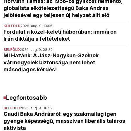
Horváth Tamás: az 1956-os gyilkost felmentő,
globalista elkötelezettségű Baka András
jelölésével egy teljesen új helyzet állt elő
KÜLFÖLD
2026. aug. 9. 10:05
Fordulat a közel-keleti háborúban: immáron
Irán diktálja a feltételeket
BELFÖLD
2026. aug. 9. 08:32
Mi Hazánk: A Jász-Nagykun-Szolnok
vármegyeiek biztonsága nem lehet
másodlagos kérdés!
Legfontosabb
BELFÖLD
2026. aug. 9. 08:52
Gaudi Baka Andrásról: egy szakmailag igen
gyenge képességű, masszívan liberális taláros
aktivista