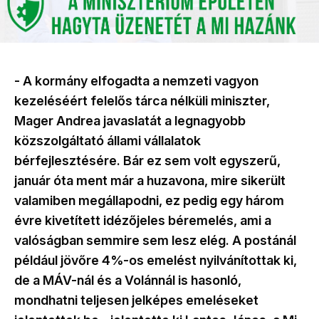
- A kormány elfogadta a nemzeti vagyon
kezeléséért felelős tárca nélküli miniszter,
Mager Andrea javaslatát a legnagyobb
közszolgáltató állami vállalatok
bérfejlesztésére. Bár ez sem volt egyszerű,
január óta ment már a huzavona, mire sikerült
valamiben megállapodni, ez pedig egy három
évre kivetített idézőjeles béremelés, ami a
valóságban semmire sem lesz elég. A postánál
például jövőre 4%-os emelést nyilvánítottak ki,
de a MÁV-nál és a Volánnál is hasonló,
mondhatni teljesen jelképes emeléseket