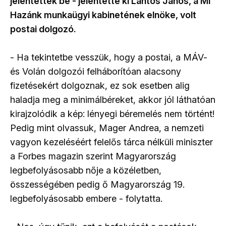
jelentettek be - jelentette ki Lantos János, a Mi
Hazánk munkaügyi kabinetének elnöke, volt
postai dolgozó.
- Ha tekintetbe vesszük, hogy a postai, a MÁV-
és Volán dolgozói felháborítóan alacsony
fizetésekért dolgoznak, ez sok esetben alig
haladja meg a minimálbéreket, akkor jól láthatóan
kirajzolódik a kép: lényegi béremelés nem történt!
Pedig mint olvassuk, Mager Andrea, a nemzeti
vagyon kezeléséért felelős tárca nélküli miniszter
a Forbes magazin szerint Magyarország
legbefolyásosabb nője a közéletben,
összességében pedig ő Magyarország 19.
legbefolyásosabb embere - folytatta.