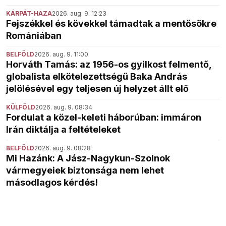
KÁRPÁT-HAZA
2026. aug. 9. 12:23
Fejszékkel és kövekkel támadtak a mentősökre
Romániában
BELFÖLD
2026. aug. 9. 11:00
Horváth Tamás: az 1956-os gyilkost felmentő,
globalista elkötelezettségű Baka András
jelölésével egy teljesen új helyzet állt elő
KÜLFÖLD
2026. aug. 9. 08:34
Fordulat a közel-keleti háborúban: immáron
Irán diktálja a feltételeket
BELFÖLD
2026. aug. 9. 08:28
Mi Hazánk: A Jász-Nagykun-Szolnok
vármegyeiek biztonsága nem lehet
másodlagos kérdés!