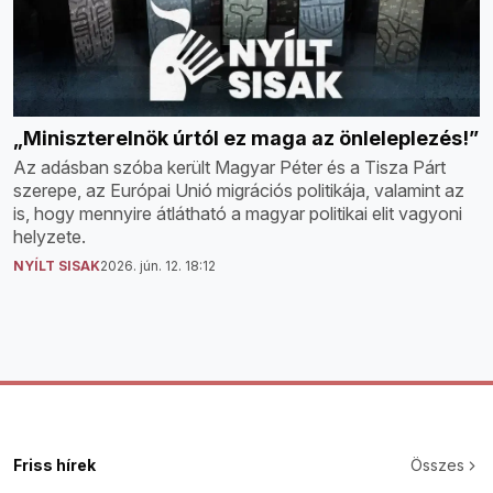
„Miniszterelnök úrtól ez maga az önleleplezés!”
Az adásban szóba került Magyar Péter és a Tisza Párt
szerepe, az Európai Unió migrációs politikája, valamint az
is, hogy mennyire átlátható a magyar politikai elit vagyoni
helyzete.
NYÍLT SISAK
2026. jún. 12. 18:12
Friss hírek
Összes