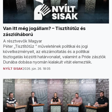
Van itt még jogállam? – Tisztítótűz és
zászlóháború
A résztvevők Magyar
Péter „Tisztítótűz ” műveletének politikai és jogi
következményeit, az elszámoltatás és a politikai
tisztogatás közötti határvonalat, valamint a Pride zászlók
Dunába dobása nyomán kialakult vitát elemezték.
NYÍLT SISAK
2026. jún. 26. 18:05