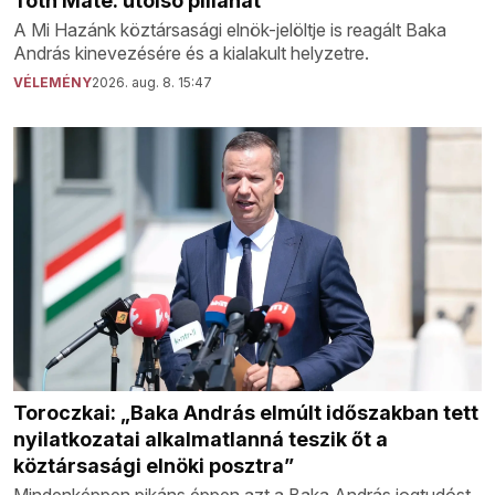
Tóth Máté: utolsó pillanat
A Mi Hazánk köztársasági elnök-jelöltje is reagált Baka
András kinevezésére és a kialakult helyzetre.
VÉLEMÉNY
2026. aug. 8. 15:47
Toroczkai: „Baka András elmúlt időszakban tett
nyilatkozatai alkalmatlanná teszik őt a
köztársasági elnöki posztra”
Mindenképpen pikáns éppen azt a Baka András jogtudóst