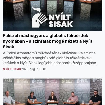
Paksról máshogyan: a globális tőkeérdek
nyomában – a színfalak mögé nézett a Nyílt
Sisak
A Paksi Atomerőmű működésének kihívásai, valamint a
zöldátállás mögött meghúzódó globális tőkeérdekek
kerültek a Nyílt Sisak legújabb adásának középpontjába.
NYÍLT SISAK
2026. aug. 7. 18:01