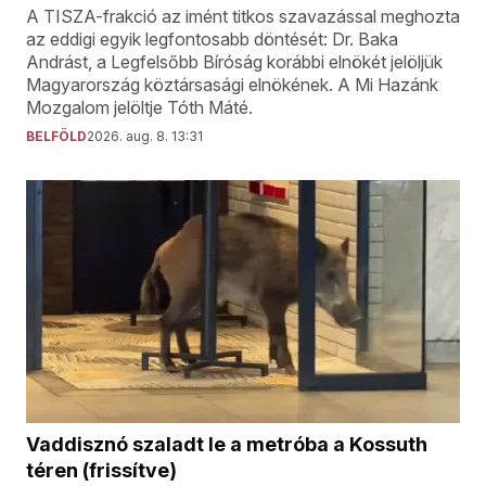
A TISZA-frakció az imént titkos szavazással meghozta
az eddigi egyik legfontosabb döntését: Dr. Baka
Andrást, a Legfelsőbb Bíróság korábbi elnökét jelöljük
Magyarország köztársasági elnökének. A Mi Hazánk
Mozgalom jelöltje Tóth Máté.
BELFÖLD
2026. aug. 8. 13:31
Vaddisznó szaladt le a metróba a Kossuth
téren (frissítve)