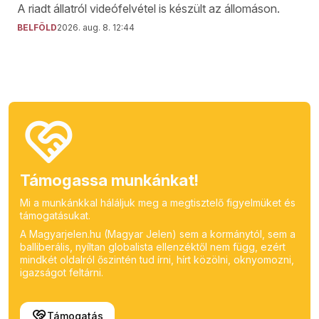
A riadt állatról videófelvétel is készült az állomáson.
BELFÖLD
2026. aug. 8. 12:44
Támogassa munkánkat!
Mi a munkánkkal háláljuk meg a megtisztelő figyelmüket és
támogatásukat.
A Magyarjelen.hu (Magyar Jelen) sem a kormánytól, sem a
balliberális, nyíltan globalista ellenzéktől nem függ, ezért
mindkét oldalról őszintén tud írni, hírt közölni, oknyomozni,
igazságot feltárni.
Támogatás