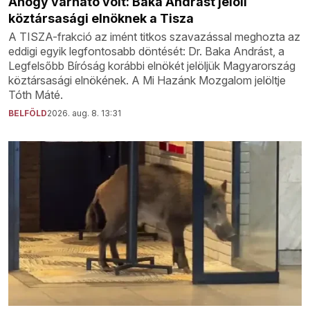
Ahogy várható volt: Baka Andrást jelöli
köztársasági elnöknek a Tisza
A TISZA-frakció az imént titkos szavazással meghozta az
eddigi egyik legfontosabb döntését: Dr. Baka Andrást, a
Legfelsőbb Bíróság korábbi elnökét jelöljük Magyarország
köztársasági elnökének. A Mi Hazánk Mozgalom jelöltje
Tóth Máté.
BELFÖLD
2026. aug. 8. 13:31