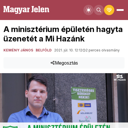
A minisztérium épületén hagyta
üzenetét a Mi Hazánk
KEMÉNY JÁNOS
BELFÖLD
2021. júl. 10. 12:12
2 perces olvasmány
Megosztás