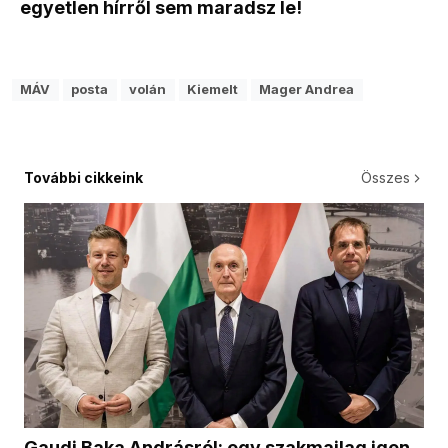
egyetlen hírről sem maradsz le!
MÁV
posta
volán
Kiemelt
Mager Andrea
További cikkeink
Összes
Gaudi Baka Andrásról: egy szakmailag igen