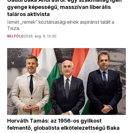
gyenge képességű, masszívan liberális
taláros aktivista
Ismét „remek” köztársasági elnök aspiránst talált a
Tisza.
BELFÖLD
2026. aug. 9. 13:30
Horváth Tamás: az 1956-os gyilkost
felmentő, globalista elkötelezettségű Baka