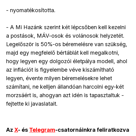
- nyomatékosította.
- A Mi Hazánk szerint két lépcsőben kell kezelni
a postások, MÁV-osok és volánosok helyzetét.
Legelőször is 50%-os béremelésre van szükség,
majd egy megfelelő bértáblát kell megalkotni,
hogy legyen egy dolgozói életpálya modell, ahol
az inflációt is figyelembe véve kiszámítható
legyen, évente milyen béremelésekre lehet
számítani, ne kelljen állandóan harcolni egy-két
morzsáért is, ahogyan azt idén is tapasztaltuk -
fejtette ki javaslatait.
Az
X
- és
Telegram
-csatornáinkra feliratkozva