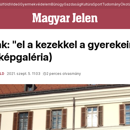
ülföld
Videó
Gyermekvédelem
Bűnügy
Gazdaság
Kultúra
Sport
Tudomány
Ökotá
: "el a kezekkel a gyerekei
 képgaléria)
LD
2021. szept. 5. 11:03
2 perces olvasmány