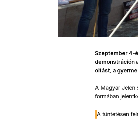
Szeptember 4-én 
demonstráción a 
oltást, a gyerme
A Magyar Jelen s
formában jelent
A tüntetésen fel