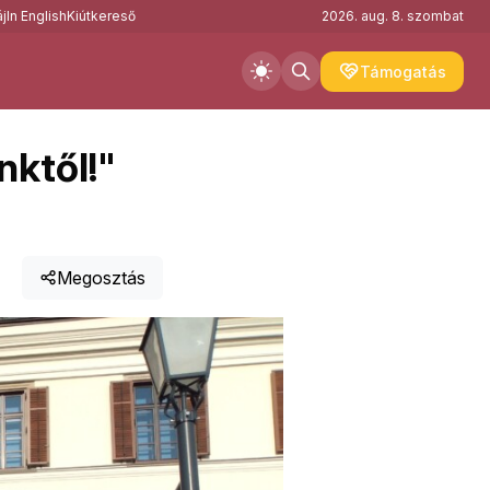
j
In English
Kiútkereső
2026. aug. 8. szombat
Támogatás
nktől!"
Megosztás