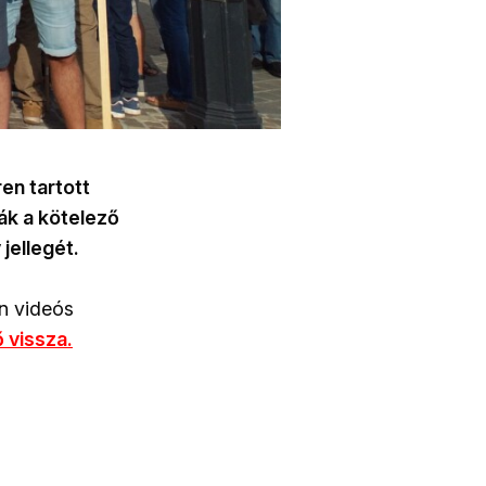
en tartott
ják a kötelező
jellegét.
n videós
ő vissza.