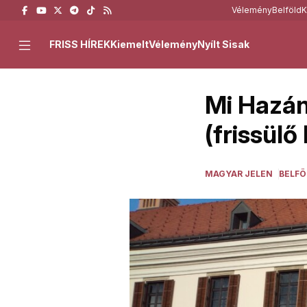
Vélemény
Belföld
K
FRISS HÍREK
Kiemelt
Vélemény
Nyílt Sisak
Mi Hazánk
(frissülő
MAGYAR JELEN
BELFÖ