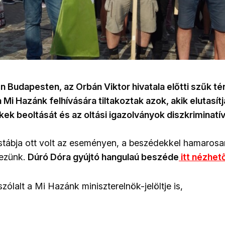
Budapesten, az Orbán Viktor hivatala előtti szűk tér
Mi Hazánk felhívására tiltakoztak azok, akik elutasít
kek beoltását és az oltási igazolványok diszkriminatív 
tábja ott volt az eseményen, a beszédekkel hamarosa
kezünk.
Dúró Dóra gyújtó hangulaú beszéde
itt nézhet
szólalt a Mi Hazánk miniszterelnök-jelöltje is,