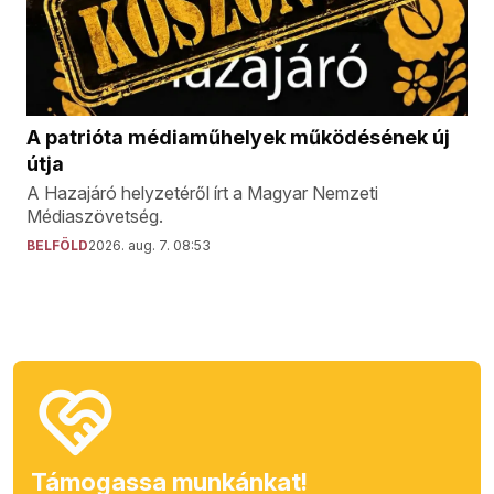
A patrióta médiaműhelyek működésének új
útja
A Hazajáró helyzetéről írt a Magyar Nemzeti
Médiaszövetség.
BELFÖLD
2026. aug. 7. 08:53
Támogassa munkánkat!