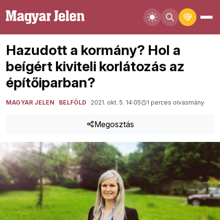
Hazudott a kormány? Hol a
beígért kiviteli korlátozás az
építőiparban?
MAGYAR JELEN
BELFÖLD
2021. okt. 5. 14:05
1 perces olvasmány
Megosztás