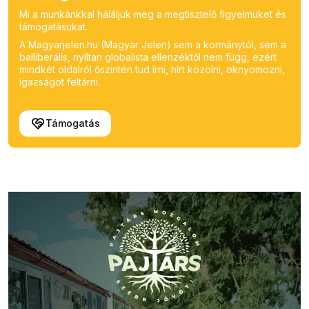
Mi a munkánkkal háláljuk meg a megtisztelő figyelmüket és
támogatásukat.
A Magyarjelen.hu (Magyar Jelen) sem a kormánytól, sem a
balliberális, nyíltan globalista ellenzéktől nem függ, ezért
mindkét oldalról őszintén tud írni, hírt közölni, oknyomozni,
igazságot feltárni.
Támogatás