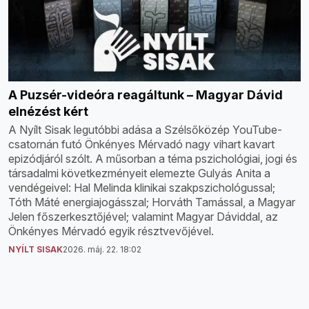
A Puzsér-videóra reagáltunk – Magyar Dávid
elnézést kért
A Nyílt Sisak legutóbbi adása a Szélsőközép YouTube-
csatornán futó Önkényes Mérvadó nagy vihart kavart
epizódjáról szólt. A műsorban a téma pszichológiai, jogi és
társadalmi következményeit elemezte Gulyás Anita a
vendégeivel: Hal Melinda klinikai szakpszichológussal;
Tóth Máté energiajogásszal; Horváth Tamással, a Magyar
Jelen főszerkesztőjével; valamint Magyar Dáviddal, az
Önkényes Mérvadó egyik résztvevőjével.
NYÍLT SISAK
2026. máj. 22. 18:02