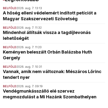
BELFÖLD
2026. aug. 7. 13:13
A hőség elleni védelemért indított petíciót a
Magyar Szakszervezeti Szövetség
BELFÖLD
2026. aug. 7. 11:32
Mindenhol állítsák vissza a tagdíjlevonás
lehetőségét
BELFÖLD
2026. aug. 7. 11:20
Keményen beleszált Orbán Balázsba Huth
Gergely
BELFÖLD
2026. aug. 7. 10:31
Vannak, amik nem változnak: Mészáros Lőrinc
tendert nyer
BELFÖLD
2026. aug. 7. 09:19
Vendégmunkásszálló elé szervez
megmozdulást a Mi Hazánk Szombathelyen