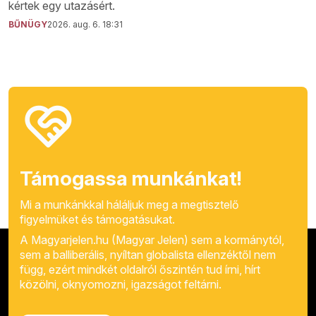
kértek egy utazásért.
BŰNÜGY
2026. aug. 6. 18:31
Támogassa munkánkat!
Mi a munkánkkal háláljuk meg a megtisztelő
figyelmüket és támogatásukat.
A Magyarjelen.hu (Magyar Jelen) sem a kormánytól,
sem a balliberális, nyíltan globalista ellenzéktől nem
függ, ezért mindkét oldalról őszintén tud írni, hírt
közölni, oknyomozni, igazságot feltárni.