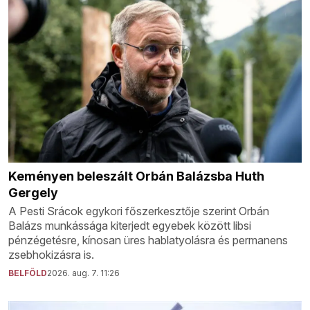
Keményen beleszált Orbán Balázsba Huth
Gergely
A Pesti Srácok egykori főszerkesztője szerint Orbán
Balázs munkássága kiterjedt egyebek között libsi
pénzégetésre, kínosan üres hablatyolásra és permanens
zsebhokizásra is.
BELFÖLD
2026. aug. 7. 11:26