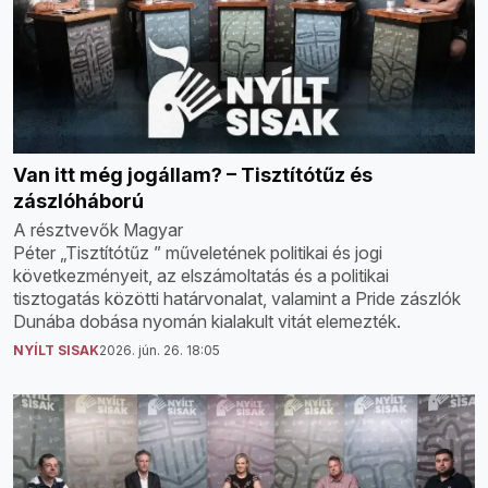
Van itt még jogállam? – Tisztítótűz és
zászlóháború
A résztvevők Magyar
Péter „Tisztítótűz ” műveletének politikai és jogi
következményeit, az elszámoltatás és a politikai
tisztogatás közötti határvonalat, valamint a Pride zászlók
Dunába dobása nyomán kialakult vitát elemezték.
NYÍLT SISAK
2026. jún. 26. 18:05