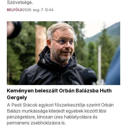
Szövetsége.
BELFÖLD
2026. aug. 7. 12:44
Keményen beleszált Orbán Balázsba Huth
Gergely
A Pesti Srácok egykori főszerkesztője szerint Orbán
Balázs munkássága kiterjedt egyebek között libsi
pénzégetésre, kínosan üres hablatyolásra és
permanens zsebhokizásra is.