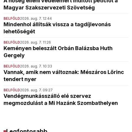
A hőség elleni védelemért indított petíciót a
Magyar Szakszervezeti Szövetség
BELFÖLD
2026. aug. 7. 12:44
Mindenhol állítsák vissza a tagdíjlevonás
lehetőségét
BELFÖLD
2026. aug. 7. 11:26
Keményen beleszált Orbán Balázsba Huth
Gergely
BELFÖLD
2026. aug. 7. 10:33
Vannak, amik nem változnak: Mészáros Lőrinc
tendert nyer
BELFÖLD
2026. aug. 7. 09:27
Vendégmunkásszálló elé szervez
megmozdulást a Mi Hazánk Szombathelyen
Legfontosabb