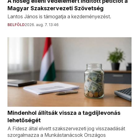
A hőség elleni védelemért indított petíciót a
Magyar Szakszervezeti Szövetség
Lantos János is támogatja a kezdeményezést.
BELFÖLD
2026. aug. 7. 13:46
Mindenhol állítsák vissza a tagdíjlevonás
lehetőségét
A Fidesz által elvett szakszervezeti jog visszaadását
szorgalmazza a Munkástanácsok Országos