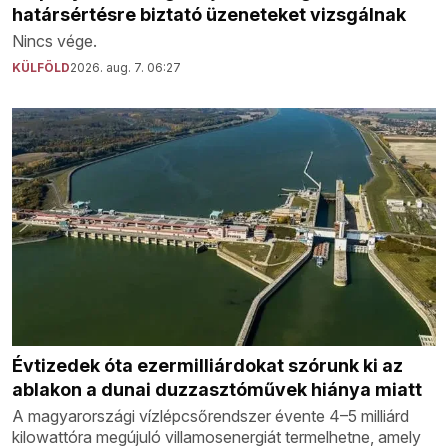
határsértésre biztató üzeneteket vizsgálnak
Nincs vége.
KÜLFÖLD
2026. aug. 7. 06:27
Évtizedek óta ezermilliárdokat szórunk ki az
ablakon a dunai duzzasztóművek hiánya miatt
A magyarországi vízlépcsőrendszer évente 4–5 milliárd
kilowattóra megújuló villamosenergiát termelhetne, amely