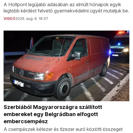
A Holtpont legújabb adásában az elmúlt hónapok egyik
legtöbb kérdést felvető gyermekvédelmi ügyét mutatjuk be.
VIDEÓ
2026. aug. 6. 19:37
Szerbiából Magyarországra szállított
embereket egy Belgrádban elfogott
embercsempész
A csempészek kétezer és tízezer euró közötti összeget