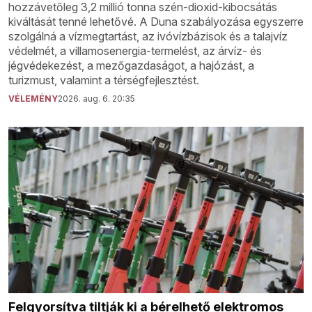
hozzávetőleg 3,2 millió tonna szén-dioxid-kibocsátás
kiváltását tenné lehetővé. A Duna szabályozása egyszerre
szolgálná a vízmegtartást, az ivóvízbázisok és a talajvíz
védelmét, a villamosenergia-termelést, az árvíz- és
jégvédekezést, a mezőgazdaságot, a hajózást, a
turizmust, valamint a térségfejlesztést.
VÉLEMÉNY
2026. aug. 6. 20:35
Felgyorsítva tiltják ki a bérelhető elektromos