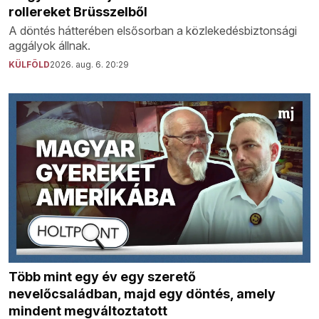
rollereket Brüsszelből
A döntés hátterében elsősorban a közlekedésbiztonsági
aggályok állnak.
KÜLFÖLD
2026. aug. 6. 20:29
Több mint egy év egy szerető
nevelőcsaládban, majd egy döntés, amely
mindent megváltoztatott