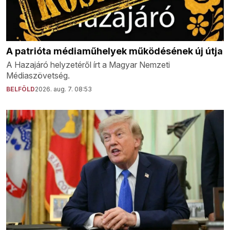
A patrióta médiaműhelyek működésének új útja
A Hazajáró helyzetéről írt a Magyar Nemzeti
Médiaszövetség.
BELFÖLD
2026. aug. 7. 08:53