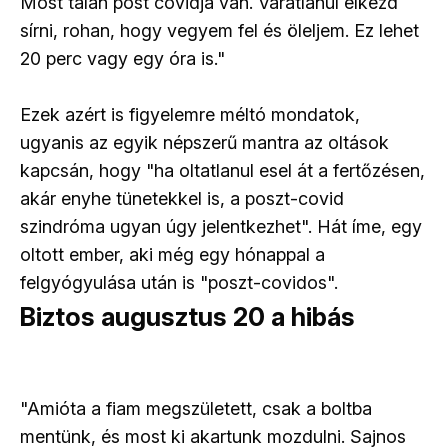
Most talán post covidja van. Váratlanul elkezd
sírni, rohan, hogy vegyem fel és öleljem. Ez lehet
20 perc vagy egy óra is."
Ezek azért is figyelemre méltó mondatok,
ugyanis az egyik népszerű mantra az oltások
kapcsán, hogy "ha oltatlanul esel át a fertőzésen,
akár enyhe tünetekkel is, a poszt-covid
szindróma ugyan úgy jelentkezhet". Hát íme, egy
oltott ember, aki még egy hónappal a
felgyógyulása után is "poszt-covidos".
Biztos augusztus 20 a hibás
"Amióta a fiam megszületett, csak a boltba
mentünk, és most ki akartunk mozdulni. Sajnos