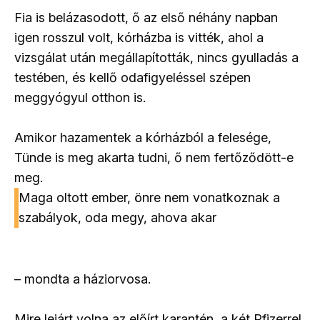
Fia is belázasodott, ő az első néhány napban
igen rosszul volt, kórházba is vitték, ahol a
vizsgálat után megállapították, nincs gyulladás a
testében, és kellő odafigyeléssel szépen
meggyógyul otthon is.
Amikor hazamentek a kórházból a felesége,
Tünde is meg akarta tudni, ő nem fertőződött-e
meg.
Maga oltott ember, önre nem vonatkoznak a
szabályok, oda megy, ahova akar
– mondta a háziorvosa.
Mire lejárt volna az előírt karantén, a két Pfizerrel