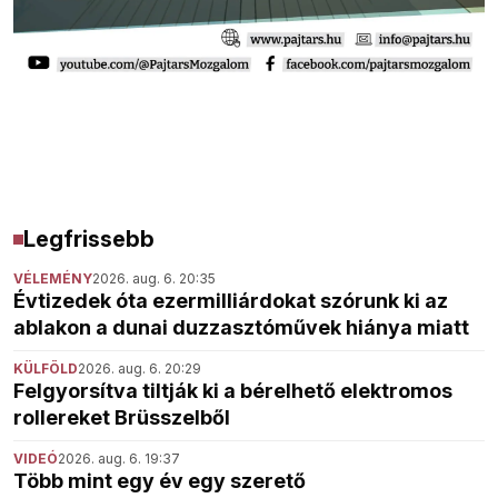
Legfrissebb
VÉLEMÉNY
2026. aug. 6. 20:35
Évtizedek óta ezermilliárdokat szórunk ki az
ablakon a dunai duzzasztóművek hiánya miatt
KÜLFÖLD
2026. aug. 6. 20:29
Felgyorsítva tiltják ki a bérelhető elektromos
rollereket Brüsszelből
VIDEÓ
2026. aug. 6. 19:37
Több mint egy év egy szerető