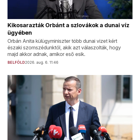
Kikosarazták Orbánt a szlovákok a dunai víz
ügyében
Orbán Anita külügyminiszter több dunai vizet kért
északi szomszédunktól, akik azt válaszolták, hogy
majd akkor adnak, amikor eső esik.
BELFÖLD
2026. aug. 6. 11:46