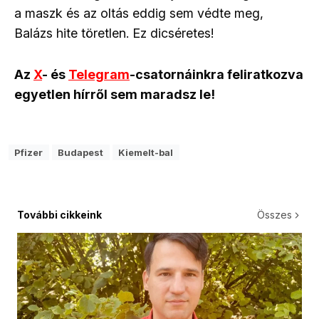
a maszk és az oltás eddig sem védte meg,
Balázs hite töretlen. Ez dicséretes!
Az
X
- és
Telegram
-csatornáinkra feliratkozva
egyetlen hírről sem maradsz le!
Pfizer
Budapest
Kiemelt-bal
További cikkeink
Összes