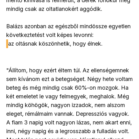
mentő kihívása is felmerült, a derék főnökúr még
mindig csak az oltatlanokért aggódik.
Balázs azonban az egészből mindössze egyetlen
következtetést volt képes levonni:
az oltásnak köszönhetik, hogy élnek.
"Állítom, hogy ezért éltem túl. Az ellenségemnek
sem kívánom ezt a betegséget. Négy hete voltam
beteg és még mindig csak 60%-on mozgok. Ha
két emeletet le vagy felmegyek, meghalok. Még
mindig köhögök, nagyon izzadok, nem alszom
eleget, rémálmaim vannak. Depressziós vagyok.
A fiam 3 napig volt nagyon lázas, nem akart enni,
inni, négy napig és a legrosszabb a fulladás volt.