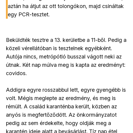
aztán ha átjut az ott tolongókon, majd csináltak
egy PCR-tesztet.
Beküldték tesztre a 13. kerületbe a 11-ből. Pedig a
közeli vérellátóban is tesztelnek egyébként.
Autója nincs, metrópótló busszal vágott neki az
útnak. Két nap múlva meg is kapta az eredményt:
covidos.
Addigra egyre rosszabbul lett, egyre gyengébb is
volt. Mégis meglepte az eredmény, és meg is
rémült. A család karanténba került, közben az
anyós is megfertőződött. Az önkormányzatot
pedig az sem érdekelte, hogy oldják meg a
karantén ideje alatt a bevásárlást. Tíz nap étel