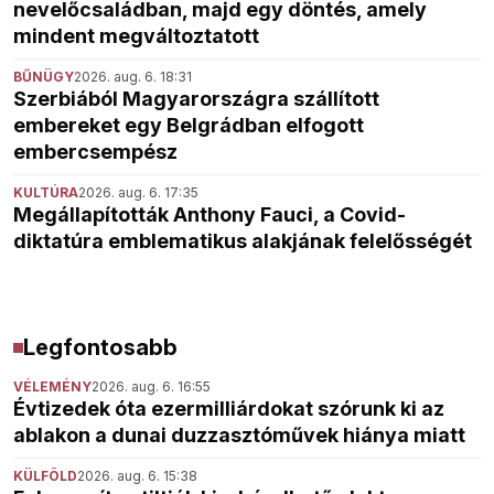
nevelőcsaládban, majd egy döntés, amely
mindent megváltoztatott
BŰNÜGY
2026. aug. 6. 18:31
Szerbiából Magyarországra szállított
embereket egy Belgrádban elfogott
embercsempész
KULTÚRA
2026. aug. 6. 17:35
Megállapították Anthony Fauci, a Covid-
diktatúra emblematikus alakjának felelősségét
Legfontosabb
VÉLEMÉNY
2026. aug. 6. 16:55
Évtizedek óta ezermilliárdokat szórunk ki az
ablakon a dunai duzzasztóművek hiánya miatt
KÜLFÖLD
2026. aug. 6. 15:38