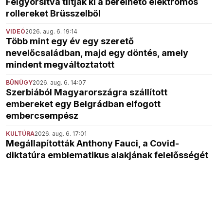
Felgyorsítva tiltják ki a bérelhető elektromos
rollereket Brüsszelből
VIDEÓ
2026. aug. 6. 19:14
Több mint egy év egy szerető
nevelőcsaládban, majd egy döntés, amely
mindent megváltoztatott
BŰNÜGY
2026. aug. 6. 14:07
Szerbiából Magyarországra szállított
embereket egy Belgrádban elfogott
embercsempész
KULTÚRA
2026. aug. 6. 17:01
Megállapították Anthony Fauci, a Covid-
diktatúra emblematikus alakjának felelősségét