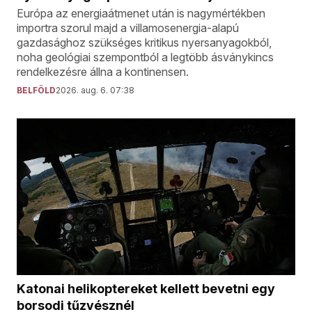
Európa az energiaátmenet után is nagymértékben
importra szorul majd a villamosenergia-alapú
gazdasághoz szükséges kritikus nyersanyagokból,
noha geológiai szempontból a legtöbb ásványkincs
rendelkezésre állna a kontinensen.
BELFÖLD
2026. aug. 6. 07:38
Katonai helikoptereket kellett bevetni egy
borsodi tűzvésznél