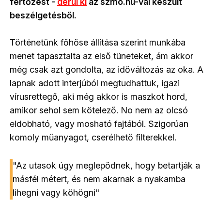
fertőzést -
derül ki
az szmo.hu-val készült
beszélgetésből.
Történetünk főhőse állítása szerint munkába
menet tapasztalta az első tüneteket, ám akkor
még csak azt gondolta, az időváltozás az oka. A
lapnak adott interjúból megtudhattuk, igazi
vírusrettegő, aki még akkor is maszkot hord,
amikor sehol sem kötelező. No nem az olcsó
eldobható, vagy mosható fajtából. Szigorúan
komoly műanyagot, cserélhető filterekkel.
"Az utasok úgy meglepődnek, hogy betartják a
másfél métert, és nem akarnak a nyakamba
lihegni vagy köhögni"