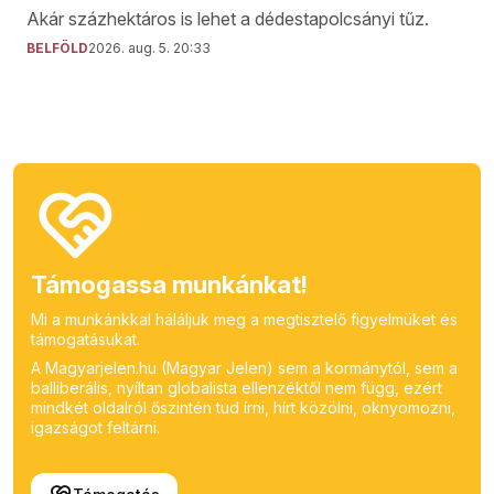
Akár százhektáros is lehet a dédestapolcsányi tűz.
BELFÖLD
2026. aug. 5. 20:33
Támogassa munkánkat!
Mi a munkánkkal háláljuk meg a megtisztelő figyelmüket és
támogatásukat.
A Magyarjelen.hu (Magyar Jelen) sem a kormánytól, sem a
balliberális, nyíltan globalista ellenzéktől nem függ, ezért
mindkét oldalról őszintén tud írni, hírt közölni, oknyomozni,
igazságot feltárni.