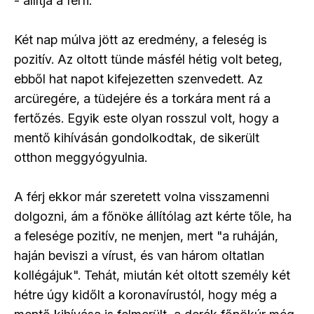
- állítja a férfi.
Két nap múlva jött az eredmény, a feleség is
pozitív. Az oltott tünde másfél hétig volt beteg,
ebből hat napot kifejezetten szenvedett. Az
arcüregére, a tüdejére és a torkára ment rá a
fertőzés. Egyik este olyan rosszul volt, hogy a
mentő kihívásán gondolkodtak, de sikerült
otthon meggyógyulnia.
A férj ekkor már szeretett volna visszamenni
dolgozni, ám a főnöke állítólag azt kérte tőle, ha
a felesége pozitív, ne menjen, mert "a ruháján,
haján beviszi a vírust, és van három oltatlan
kollégájuk". Tehát, miután két oltott személy két
hétre úgy kidőlt a koronavírustól, hogy még a