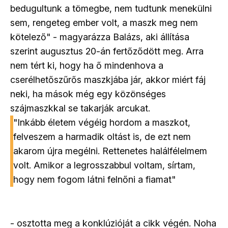
bedugultunk a tömegbe, nem tudtunk menekülni
sem, rengeteg ember volt, a maszk meg nem
kötelező" - magyarázza Balázs, aki állítása
szerint augusztus 20-án fertőződött meg. Arra
nem tért ki, hogy ha ő mindenhova a
cserélhetőszűrős maszkjába jár, akkor miért fáj
neki, ha mások még egy közönséges
szájmaszkkal se takarják arcukat.
"Inkább életem végéig hordom a maszkot,
felveszem a harmadik oltást is, de ezt nem
akarom újra megélni. Rettenetes halálfélelmem
volt. Amikor a legrosszabbul voltam, sírtam,
hogy nem fogom látni felnőni a fiamat"
- osztotta meg a konklúzióját a cikk végén. Noha