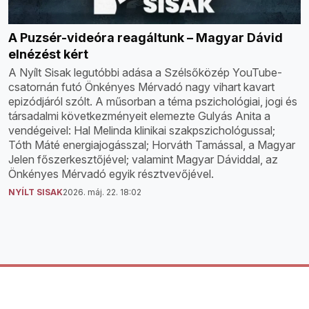
A Puzsér-videóra reagáltunk – Magyar Dávid
elnézést kért
A Nyílt Sisak legutóbbi adása a Szélsőközép YouTube-
csatornán futó Önkényes Mérvadó nagy vihart kavart
epizódjáról szólt. A műsorban a téma pszichológiai, jogi és
társadalmi következményeit elemezte Gulyás Anita a
vendégeivel: Hal Melinda klinikai szakpszichológussal;
Tóth Máté energiajogásszal; Horváth Tamással, a Magyar
Jelen főszerkesztőjével; valamint Magyar Dáviddal, az
Önkényes Mérvadó egyik résztvevőjével.
NYÍLT SISAK
2026. máj. 22. 18:02