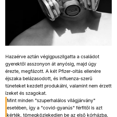
Hazaérve aztán végigpuszilgatta a családot
gyerektől asszonyon át anyósig, majd úgy
érezte, megfázott. A két Pfizer-oltás ellenére
éjszaka belázasodott, és influenza-szerű
tüneteket kezdett produkálni, valamint nem érzett
ízeket és szagokat.
Mint minden "szuperhalálos világjárvány"
esetében, így a "covid-gyanús" férfitől is azt
kérték, tömegközlekedjen be az első kórházba,