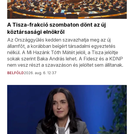
A Tisza-frakció szombaton dönt az új
köztársasági elnökről
Az Országgyűlés kedden szavazhatja meg az új
államfőt, a korábban beígért társadalmi egyeztetés
nélkül. A Mi Hazánk Tóth Mátét jelöli, a Tisza jelöltje
sokak szerint Baka András lehet. A Fidesz és a KDNP
nem vesz részt a szavazáson és jelöltet sem állítanak.
BELFÖLD
2026. aug. 6. 12:37