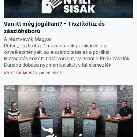
Van itt még jogállam? – Tisztítótűz és
zászlóháború
A résztvevők Magyar
Péter „Tisztítótűz ” műveletének politikai és jogi
következményeit, az elszámoltatás és a politikai
tisztogatás közötti határvonalat, valamint a Pride zászlók
Dunába dobása nyomán kialakult vitát elemezték.
NYÍLT SISAK
2026. jún. 26. 18:05