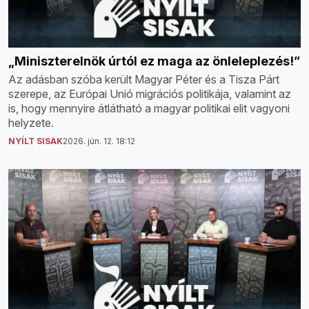
„Miniszterelnök úrtól ez maga az önleleplezés!”
Az adásban szóba került Magyar Péter és a Tisza Párt
szerepe, az Európai Unió migrációs politikája, valamint az
is, hogy mennyire átlátható a magyar politikai elit vagyoni
helyzete.
NYÍLT SISAK
2026. jún. 12. 18:12