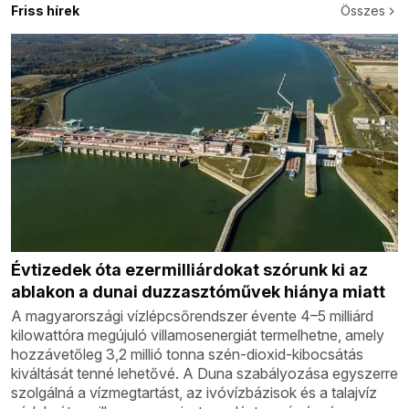
Friss hírek
Összes
Évtizedek óta ezermilliárdokat szórunk ki az
ablakon a dunai duzzasztóművek hiánya miatt
A magyarországi vízlépcsőrendszer évente 4–5 milliárd
kilowattóra megújuló villamosenergiát termelhetne, amely
hozzávetőleg 3,2 millió tonna szén-dioxid-kibocsátás
kiváltását tenné lehetővé. A Duna szabályozása egyszerre
szolgálná a vízmegtartást, az ivóvízbázisok és a talajvíz