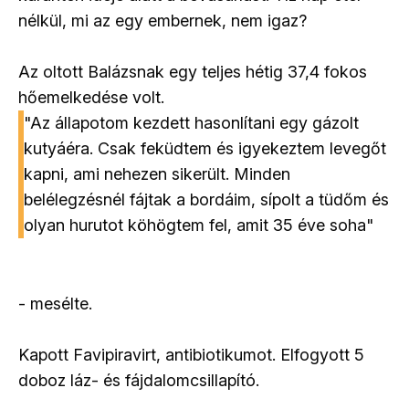
nélkül, mi az egy embernek, nem igaz?
Az oltott Balázsnak egy teljes hétig 37,4 fokos
hőemelkedése volt.
"Az állapotom kezdett hasonlítani egy gázolt
kutyáéra. Csak feküdtem és igyekeztem levegőt
kapni, ami nehezen sikerült. Minden
belélegzésnél fájtak a bordáim, sípolt a tüdőm és
olyan hurutot köhögtem fel, amit 35 éve soha"
- mesélte.
Kapott Favipiravirt, antibiotikumot. Elfogyott 5
doboz láz- és fájdalomcsillapító.