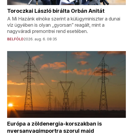
Toroczkai László bírálta Orbán Anitát
A Mi Hazánk elnöke szerint a külügyminiszter a dunai
víz ügyében is olyan „gyorsan” reagált, mint a
nagyváradi premontrei rend esetében.
BELFÖLD
2026. aug. 6. 08:35
Európa a zöldenergia-korszakban is
nyersanyagimportra szorul majd