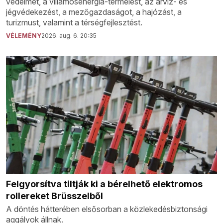
védelmét, a villamosenergia-termelést, az árvíz- és
jégvédekezést, a mezőgazdaságot, a hajózást, a
turizmust, valamint a térségfejlesztést.
VÉLEMÉNY
2026. aug. 6. 20:35
Felgyorsítva tiltják ki a bérelhető elektromos
rollereket Brüsszelből
A döntés hátterében elsősorban a közlekedésbiztonsági
aggályok állnak.