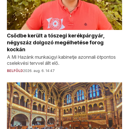
Csődbe került a tószegi kerékpárgyár,
négyszáz dolgozó megélhetése forog
kockán
A Mi Hazánk munkaügyi kabinetje azonnali ötpontos
cselekvési tervvel állt elő.
BELFÖLD
2026. aug. 6. 14:47