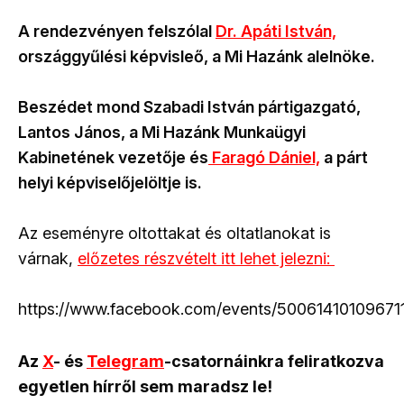
A rendezvényen felszólal
Dr. Apáti István,
országgyűlési képvisleő, a Mi Hazánk alelnöke.
Beszédet mond Szabadi István pártigazgató,
Lantos János, a Mi Hazánk Munkaügyi
Kabinetének vezetője és
Faragó Dániel,
a párt
helyi képviselőjelöltje is.
Az eseményre oltottakat és oltatlanokat is
várnak,
előzetes részvételt itt lehet jelezni:
https://www.facebook.com/events/50061410109671
Az
X
- és
Telegram
-csatornáinkra feliratkozva
egyetlen hírről sem maradsz le!