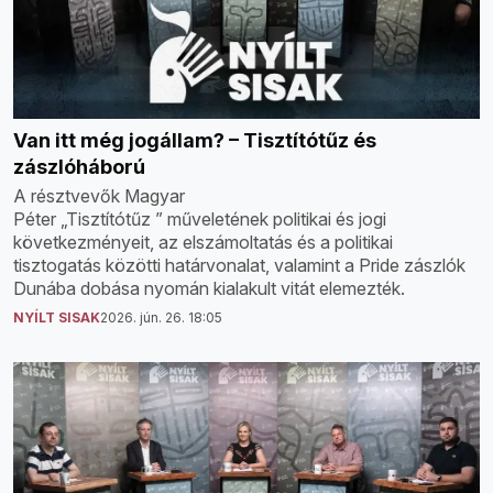
Van itt még jogállam? – Tisztítótűz és
zászlóháború
A résztvevők Magyar
Péter „Tisztítótűz ” műveletének politikai és jogi
következményeit, az elszámoltatás és a politikai
tisztogatás közötti határvonalat, valamint a Pride zászlók
Dunába dobása nyomán kialakult vitát elemezték.
NYÍLT SISAK
2026. jún. 26. 18:05