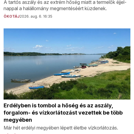
A tartós aszály és az extrém hőség miatt a termelők éjjel-
nappal a halállomány megmentéséért küzdenek.
ÖKOTÁJ
2026. aug. 6. 16:35
Erdélyben is tombol a hőség és az aszály,
forgalom- és vízkorlátozást vezettek be több
megyében
Már hét erdélyi megyében lépett életbe vízkorlátozás.