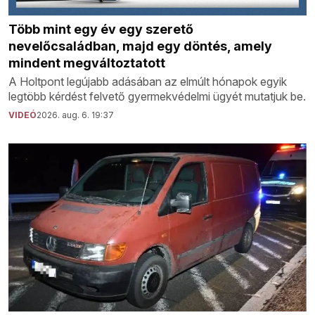
Több mint egy év egy szerető
nevelőcsaládban, majd egy döntés, amely
mindent megváltoztatott
A Holtpont legújabb adásában az elmúlt hónapok egyik
legtöbb kérdést felvető gyermekvédelmi ügyét mutatjuk be.
VIDEÓ
2026. aug. 6. 19:37