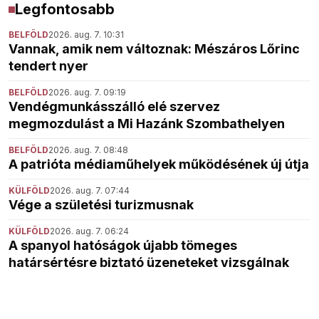
Legfontosabb
BELFÖLD
2026. aug. 7. 10:31
Vannak, amik nem változnak: Mészáros Lőrinc
tendert nyer
BELFÖLD
2026. aug. 7. 09:19
Vendégmunkásszálló elé szervez
megmozdulást a Mi Hazánk Szombathelyen
BELFÖLD
2026. aug. 7. 08:48
A patrióta médiaműhelyek működésének új útja
KÜLFÖLD
2026. aug. 7. 07:44
Vége a születési turizmusnak
KÜLFÖLD
2026. aug. 7. 06:24
A spanyol hatóságok újabb tömeges
határsértésre biztató üzeneteket vizsgálnak