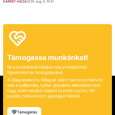
KÁRPÁT-HAZA
2026. aug. 6. 15:41
Támogassa munkánkat!
Mi a munkánkkal háláljuk meg a megtisztelő
figyelmüket és támogatásukat.
A Magyarjelen.hu (Magyar Jelen) sem a kormánytól,
sem a balliberális, nyíltan globalista ellenzéktől nem
függ, ezért mindkét oldalról őszintén tud írni, hírt
közölni, oknyomozni, igazságot feltárni.
Támogatás