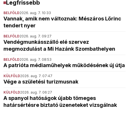
Legfrissebb
BELFÖLD
2026. aug. 7. 10:33
Vannak, amik nem változnak: Mészáros Lőrinc
tendert nyer
BELFÖLD
2026. aug. 7. 09:27
Vendégmunkásszálló elé szervez
megmozdulást a Mi Hazánk Szombathelyen
BELFÖLD
2026. aug. 7. 08:53
A patrióta médiaműhelyek működésének új útja
KÜLFÖLD
2026. aug. 7. 07:47
Vége a születési turizmusnak
KÜLFÖLD
2026. aug. 7. 06:27
A spanyol hatóságok újabb tömeges
határsértésre biztató üzeneteket vizsgálnak