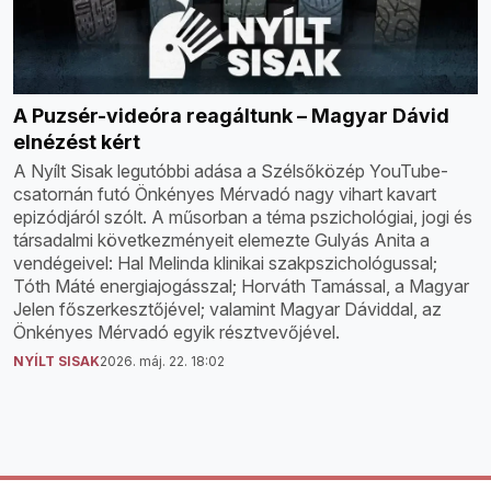
A Puzsér-videóra reagáltunk – Magyar Dávid
elnézést kért
A Nyílt Sisak legutóbbi adása a Szélsőközép YouTube-
csatornán futó Önkényes Mérvadó nagy vihart kavart
epizódjáról szólt. A műsorban a téma pszichológiai, jogi és
társadalmi következményeit elemezte Gulyás Anita a
vendégeivel: Hal Melinda klinikai szakpszichológussal;
Tóth Máté energiajogásszal; Horváth Tamással, a Magyar
Jelen főszerkesztőjével; valamint Magyar Dáviddal, az
Önkényes Mérvadó egyik résztvevőjével.
NYÍLT SISAK
2026. máj. 22. 18:02