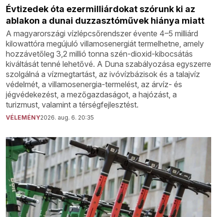
Évtizedek óta ezermilliárdokat szórunk ki az
ablakon a dunai duzzasztóművek hiánya miatt
A magyarországi vízlépcsőrendszer évente 4–5 milliárd
kilowattóra megújuló villamosenergiát termelhetne, amely
hozzávetőleg 3,2 millió tonna szén-dioxid-kibocsátás
kiváltását tenné lehetővé. A Duna szabályozása egyszerre
szolgálná a vízmegtartást, az ivóvízbázisok és a talajvíz
védelmét, a villamosenergia-termelést, az árvíz- és
jégvédekezést, a mezőgazdaságot, a hajózást, a
turizmust, valamint a térségfejlesztést.
VÉLEMÉNY
2026. aug. 6. 20:35