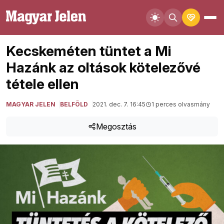
Kecskeméten tüntet a Mi
Hazánk az oltások kötelezővé
tétele ellen
MAGYAR JELEN
BELFÖLD
2021. dec. 7. 16:45
1 perces olvasmány
Megosztás