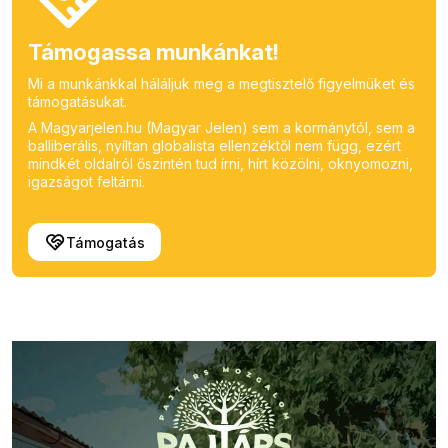
Támogassa munkánkat!
Mi a munkánkkal háláljuk meg a megtisztelő figyelmüket és
támogatásukat.
A Magyarjelen.hu (Magyar Jelen) sem a kormánytól, sem a
balliberális, nyíltan globalista ellenzéktől nem függ, ezért
mindkét oldalról őszintén tud írni, hírt közölni, oknyomozni,
igazságot feltárni.
Támogatás