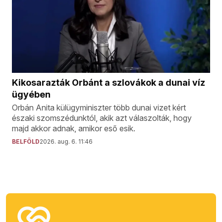
Kikosarazták Orbánt a szlovákok a dunai víz
ügyében
Orbán Anita külügyminiszter több dunai vizet kért
északi szomszédunktól, akik azt válaszolták, hogy
majd akkor adnak, amikor eső esik.
BELFÖLD
2026. aug. 6. 11:46