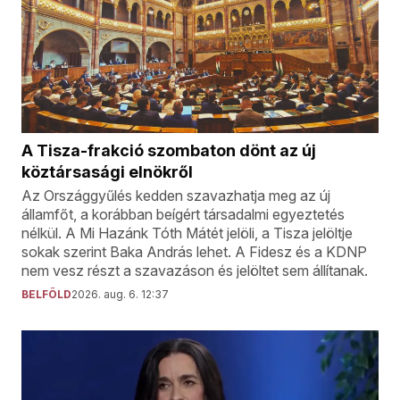
A Tisza-frakció szombaton dönt az új
köztársasági elnökről
Az Országgyűlés kedden szavazhatja meg az új
államfőt, a korábban beígért társadalmi egyeztetés
nélkül. A Mi Hazánk Tóth Mátét jelöli, a Tisza jelöltje
sokak szerint Baka András lehet. A Fidesz és a KDNP
nem vesz részt a szavazáson és jelöltet sem állítanak.
BELFÖLD
2026. aug. 6. 12:37