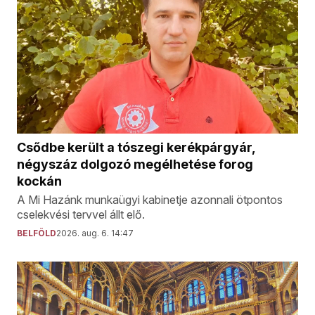
Csődbe került a tószegi kerékpárgyár,
négyszáz dolgozó megélhetése forog
kockán
A Mi Hazánk munkaügyi kabinetje azonnali ötpontos
cselekvési tervvel állt elő.
BELFÖLD
2026. aug. 6. 14:47