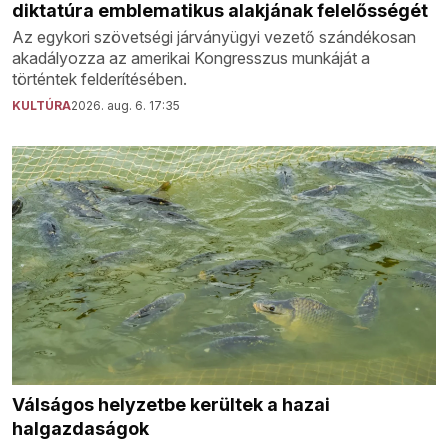
diktatúra emblematikus alakjának felelősségét
Az egykori szövetségi járványügyi vezető szándékosan
akadályozza az amerikai Kongresszus munkáját a
történtek felderítésében.
KULTÚRA
2026. aug. 6. 17:35
Válságos helyzetbe kerültek a hazai
halgazdaságok