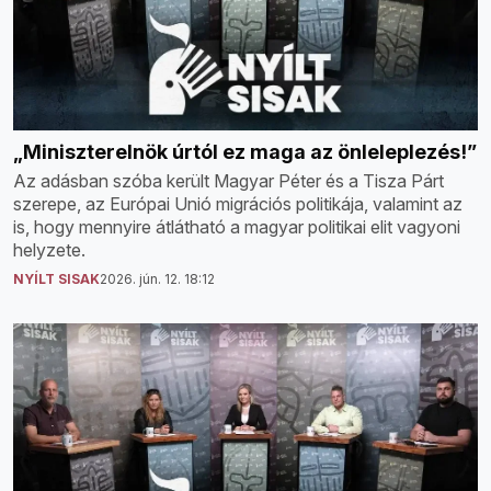
„Miniszterelnök úrtól ez maga az önleleplezés!”
Az adásban szóba került Magyar Péter és a Tisza Párt
szerepe, az Európai Unió migrációs politikája, valamint az
is, hogy mennyire átlátható a magyar politikai elit vagyoni
helyzete.
NYÍLT SISAK
2026. jún. 12. 18:12