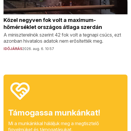
Közel negyven fok volt a maximum-
hőmérséklet országos átlaga szerdán
A miniszterelnök szerint 42 fok volt a tegnapi csúcs, ezt
azonban hivatalos adatok nem erősítették meg.
IDŐJÁRÁS
2026. aug. 6. 10:57
Támogassa munkánkat!
Mi a munkánkkal háláljuk meg a megtisztelő
figyelmüket és támogatásukat.