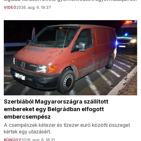
VIDEÓ
2026. aug. 6. 19:37
Szerbiából Magyarországra szállított
embereket egy Belgrádban elfogott
embercsempész
A csempészek kétezer és tízezer euró közötti összeget
kértek egy utazásért.
BŰNÜGY
2026. aug. 6. 18:31