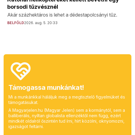
borsodi tűzvésznél
Akár százhektáros is lehet a dédestapolcsányi tűz.
BELFÖLD
2026. aug. 5. 20:33
Támogassa munkánkat!
Mi a munkánkkal háláljuk meg a megtisztelő figyelmüket és
támogatásukat.
A Magyarjelen.hu (Magyar Jelen) sem a kormánytól, sem a
balliberális, nyíltan globalista ellenzéktől nem függ, ezért
mindkét oldalról őszintén tud írni, hírt közölni, oknyomozni,
igazságot feltárni.