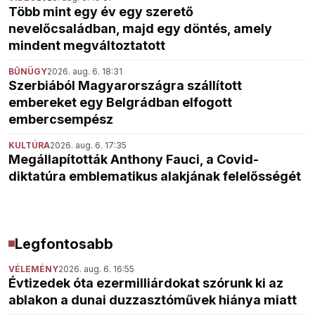
Több mint egy év egy szerető
nevelőcsaládban, majd egy döntés, amely
mindent megváltoztatott
BŰNÜGY
2026. aug. 6. 18:31
Szerbiából Magyarországra szállított
embereket egy Belgrádban elfogott
embercsempész
KULTÚRA
2026. aug. 6. 17:35
Megállapították Anthony Fauci, a Covid-
diktatúra emblematikus alakjának felelősségét
Legfontosabb
VÉLEMÉNY
2026. aug. 6. 16:55
Évtizedek óta ezermilliárdokat szórunk ki az
ablakon a dunai duzzasztóművek hiánya miatt