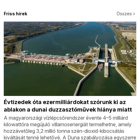
Friss hírek
Összes
Évtizedek óta ezermilliárdokat szórunk ki az
ablakon a dunai duzzasztóművek hiánya miatt
A magyarországi vízlépcsőrendszer évente 4–5 milliárd
kilowattóra megújuló villamosenergiát termelhetne, amely
hozzávetőleg 3,2 millió tonna szén-dioxid-kibocsátás
kiváltását tenné lehetővé. A Duna szabályozása egyszerre