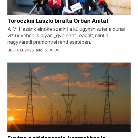
Toroczkai László bírálta Orbán Anitát
A Mi Hazánk elnöke szerint a külügyminiszter a dunai
víz ügyében is olyan „gyorsan” reagált, mint a
nagyváradi premontrei rend esetében.
BELFÖLD
2026. aug. 6. 08:35