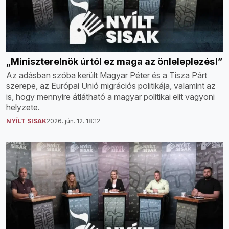
„Miniszterelnök úrtól ez maga az önleleplezés!”
Az adásban szóba került Magyar Péter és a Tisza Párt
szerepe, az Európai Unió migrációs politikája, valamint az
is, hogy mennyire átlátható a magyar politikai elit vagyoni
helyzete.
NYÍLT SISAK
2026. jún. 12. 18:12