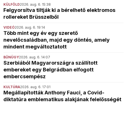
KÜLFÖLD
2026. aug. 6. 15:38
Felgyorsítva tiltják ki a bérelhető elektromos
rollereket Brüsszelből
VIDEÓ
2026. aug. 6. 19:14
Több mint egy év egy szerető
nevelőcsaládban, majd egy döntés, amely
mindent megváltoztatott
BŰNÜGY
2026. aug. 6. 14:07
Szerbiából Magyarországra szállított
embereket egy Belgrádban elfogott
embercsempész
KULTÚRA
2026. aug. 6. 17:01
Megállapították Anthony Fauci, a Covid-
diktatúra emblematikus alakjának felelősségét