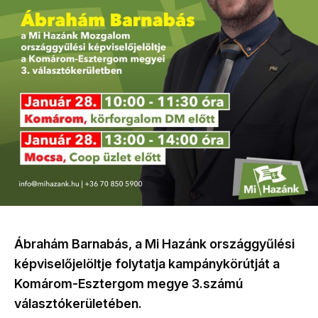
Ábrahám Barnabás, a Mi Hazánk országgyűlési
képviselőjelöltje folytatja kampánykörútját a
Komárom-Esztergom megye 3.számú
választókerületében.