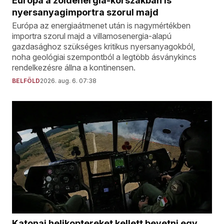
Európa a zöldenergia-korszakban is
nyersanyagimportra szorul majd
Európa az energiaátmenet után is nagymértékben
importra szorul majd a villamosenergia-alapú
gazdasághoz szükséges kritikus nyersanyagokból,
noha geológiai szempontból a legtöbb ásványkincs
rendelkezésre állna a kontinensen.
BELFÖLD
2026. aug. 6. 07:38
Katonai helikoptereket kellett bevetni egy