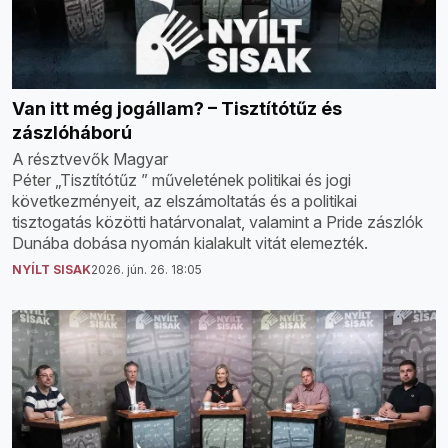
Van itt még jogállam? – Tisztítótűz és
zászlóháború
A résztvevők Magyar
Péter „Tisztítótűz ” műveletének politikai és jogi
következményeit, az elszámoltatás és a politikai
tisztogatás közötti határvonalat, valamint a Pride zászlók
Dunába dobása nyomán kialakult vitát elemezték.
NYÍLT SISAK
2026. jún. 26. 18:05