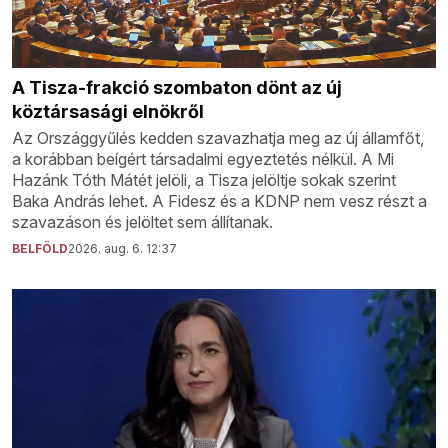
A Tisza-frakció szombaton dönt az új
köztársasági elnökről
Az Országgyűlés kedden szavazhatja meg az új államfőt,
a korábban beígért társadalmi egyeztetés nélkül. A Mi
Hazánk Tóth Mátét jelöli, a Tisza jelöltje sokak szerint
Baka András lehet. A Fidesz és a KDNP nem vesz részt a
szavazáson és jelöltet sem állítanak.
BELFÖLD
2026. aug. 6. 12:37