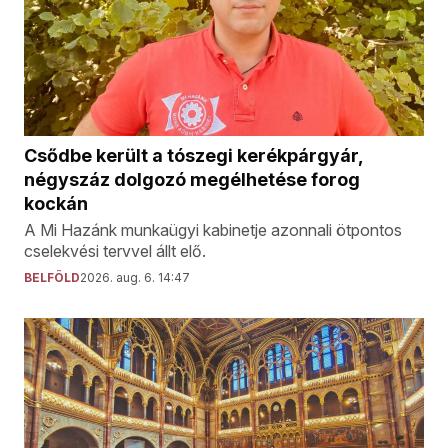
Csődbe került a tószegi kerékpárgyár,
négyszáz dolgozó megélhetése forog
kockán
A Mi Hazánk munkaügyi kabinetje azonnali ötpontos
cselekvési tervvel állt elő.
BELFÖLD
2026. aug. 6. 14:47