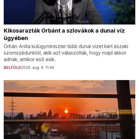
Kikosarazták Orbánt a szlovákok a dunai víz
ügyében
Orbán Anita külügyminiszter több dunai vizet kért északi
szomszédunktól, akik azt válaszolták, hogy majd akkor
adnak, amikor eső esik.
BELFÖLD
2026. aug. 6. 11:46