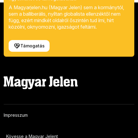
A Magyarjelen.hu (Magyar Jelen) sem a kormánytól,
sem a balliberális, nyíltan globalista ellenzéktől nem
függ, ezért mindkét oldalról őszintén tud írni, hírt
közölni, oknyomozni, igazságot feltárni.
Támogatás
Impresszum
Kövesse a Magyar Jelent