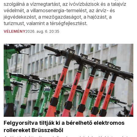
szolgálná a vízmegtartást, az ivóvízbázisok és a talajvíz
védelmét, a villamosenergia-termelést, az árvíz- és
jégvédekezést, a mezőgazdaságot, a hajózást, a
turizmust, valamint a térségfejlesztést.
VÉLEMÉNY
2026. aug. 6. 20:35
Felgyorsítva tiltják ki a bérelhető elektromos
rollereket Brüsszelből