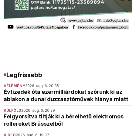
Legfrissebb
VÉLEMÉNY
2026. aug. 6. 20:35
Évtizedek óta ezermilliárdokat szórunk ki az
ablakon a dunai duzzasztóművek hiánya miatt
KÜLFÖLD
2026. aug. 6. 20:29
Felgyorsítva tiltják ki a bérelhető elektromos
rollereket Brüsszelből
VIDEÓ
2026. aug. 6. 19:37