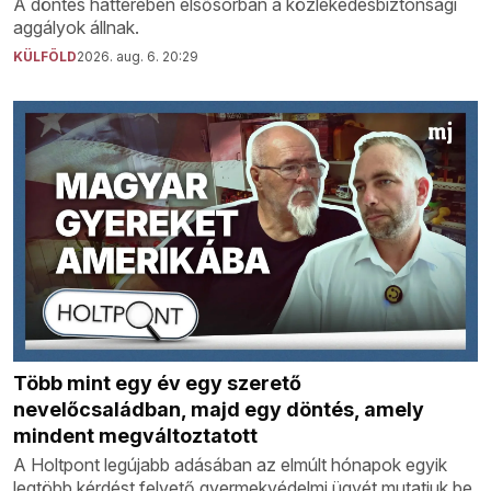
A döntés hátterében elsősorban a közlekedésbiztonsági
aggályok állnak.
KÜLFÖLD
2026. aug. 6. 20:29
Több mint egy év egy szerető
nevelőcsaládban, majd egy döntés, amely
mindent megváltoztatott
A Holtpont legújabb adásában az elmúlt hónapok egyik
legtöbb kérdést felvető gyermekvédelmi ügyét mutatjuk be.