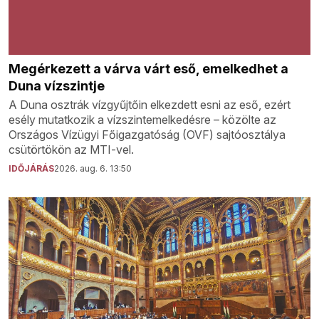
Megérkezett a várva várt eső, emelkedhet a
Duna vízszintje
A Duna osztrák vízgyűjtőin elkezdett esni az eső, ezért
esély mutatkozik a vízszintemelkedésre – közölte az
Országos Vízügyi Főigazgatóság (OVF) sajtóosztálya
csütörtökön az MTI-vel.
IDŐJÁRÁS
2026. aug. 6. 13:50