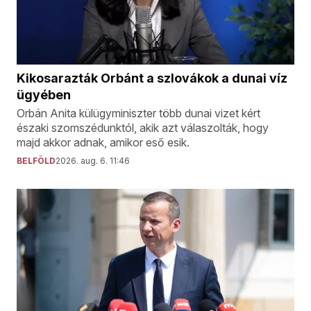
Kikosarazták Orbánt a szlovákok a dunai víz
ügyében
Orbán Anita külügyminiszter több dunai vizet kért
északi szomszédunktól, akik azt válaszolták, hogy
majd akkor adnak, amikor eső esik.
BELFÖLD
2026. aug. 6. 11:46