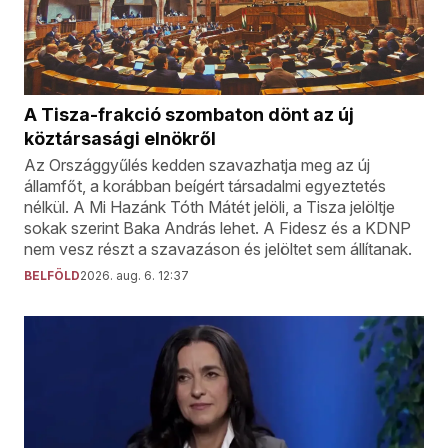
A Tisza-frakció szombaton dönt az új
köztársasági elnökről
Az Országgyűlés kedden szavazhatja meg az új
államfőt, a korábban beígért társadalmi egyeztetés
nélkül. A Mi Hazánk Tóth Mátét jelöli, a Tisza jelöltje
sokak szerint Baka András lehet. A Fidesz és a KDNP
nem vesz részt a szavazáson és jelöltet sem állítanak.
BELFÖLD
2026. aug. 6. 12:37