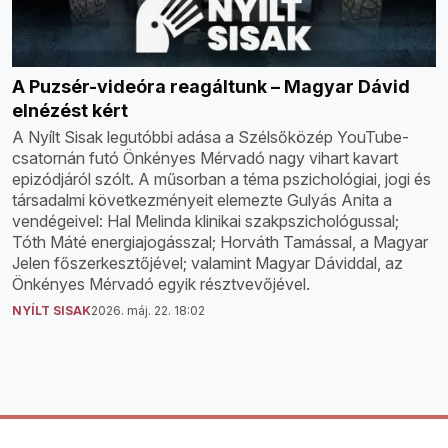
A Puzsér-videóra reagáltunk – Magyar Dávid
elnézést kért
A Nyílt Sisak legutóbbi adása a Szélsőközép YouTube-
csatornán futó Önkényes Mérvadó nagy vihart kavart
epizódjáról szólt. A műsorban a téma pszichológiai, jogi és
társadalmi következményeit elemezte Gulyás Anita a
vendégeivel: Hal Melinda klinikai szakpszichológussal;
Tóth Máté energiajogásszal; Horváth Tamással, a Magyar
Jelen főszerkesztőjével; valamint Magyar Dáviddal, az
Önkényes Mérvadó egyik résztvevőjével.
NYÍLT SISAK
2026. máj. 22. 18:02