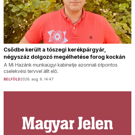
Csődbe került a tószegi kerékpárgyár,
négyszáz dolgozó megélhetése forog kockán
A Mi Hazánk munkaügyi kabinetje azonnali ötpontos
cselekvési tervvel állt elő.
BELFÖLD
2026. aug. 6. 14:47