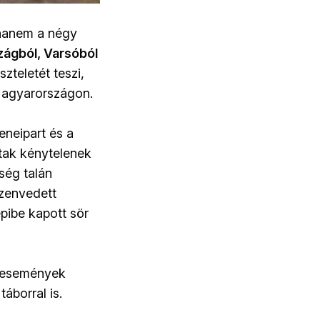
 hanem a négy
zágból, Varsóból
zteletét teszi,
 Magyarországon.
eneipart és a
ltak kénytelenek
ség talán
szenvedett
pibe kapott sör
ai események
áborral is.