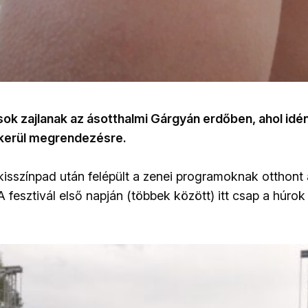
sok zajlanak az ásotthalmi Gárgyán erdőben, ahol idé
l kerül megrendezésre.
isszínpad után felépült a zenei programoknak otthont 
 fesztivál első napján (többek között) itt csap a húrok