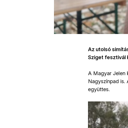
Az utolsó simítá
Sziget fesztivá
A Magyar Jelen k
Nagyszínpad is. A
együttes.