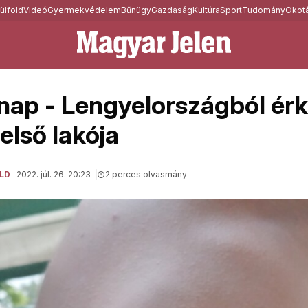
ülföld
Videó
Gyermekvédelem
Bűnügy
Gazdaság
Kultúra
Sport
Tudomány
Ökotá
 nap - Lengyelországból érk
 első lakója
LD
2022. júl. 26. 20:23
2 perces olvasmány