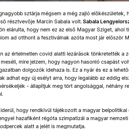
egnagyobb sztárja mégsem a még zajló előkészületek,
első résztvevője Marcin Sabala volt.
Sabala Lengyelors
n elárulta, hogy nem ez az első Magyar Sziget, ahol tis
lom ad otthont a fesztiválnak azóta most jár először
az értelmetlen covid alatti lezárások tönkretették a z
- meséli, mire jelzem, hogy nagyon hasonló csapást vo
gazatban dolgozók idehaza is. Ez a nyár és ez a lehető
k adhat egy új esélyt arra, hogy legalább az eddig el
érsékeljék - állapítjuk meg tört angolsággal, néhány re
l.
kiderül, hogy rendkívül tájékozott a magyar belpolitik
engyel hazafiként régóta szimpatizál a magyar nemzeti t
dpercek alatt a jelét is megmutatja.