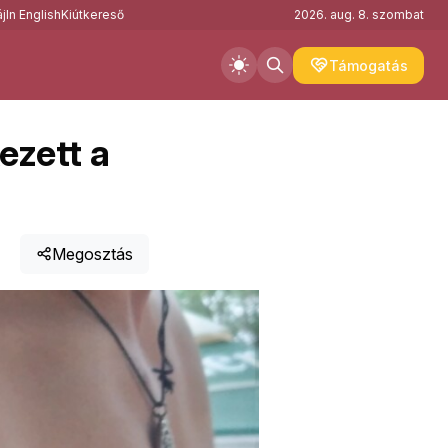
j
In English
Kiútkereső
2026. aug. 8. szombat
Támogatás
ezett a
Megosztás