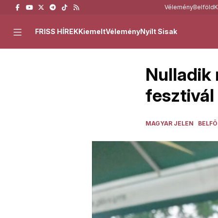
Vélemény
Belföld
K
FRISS HÍREK
Kiemelt
Vélemény
Nyílt Sisak
Nulladik
fesztivál
MAGYAR JELEN
BELFÖ