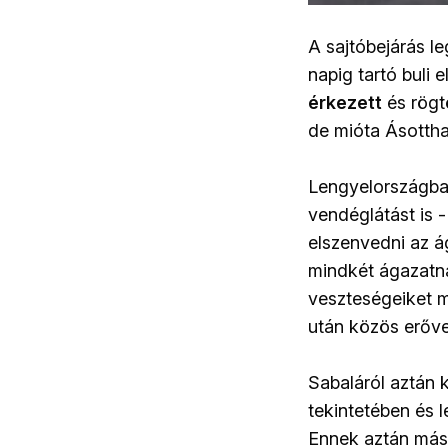
A sajtóbejárás l
napig tartó buli 
érkezett
és rögtö
de mióta Ásottha
Lengyelországban 
vendéglátást is 
elszenvedni az á
mindkét ágazatna
veszteségeiket m
után közös erőve
Sabaláról aztán 
tekintetében és l
Ennek aztán máso