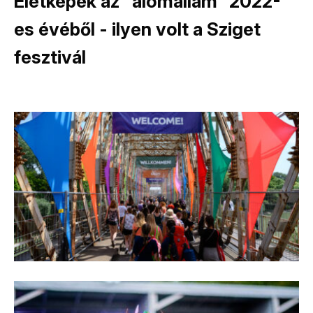
Életképek az "álomállam" 2022-
es évéből - ilyen volt a Sziget
fesztivál