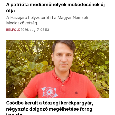
A patrióta médiaműhelyek működésének új
útja
A Hazajáró helyzetéről írt a Magyar Nemzeti
Médiaszövetség.
BELFÖLD
2026. aug. 7. 08:53
Csődbe került a tószegi kerékpárgyár,
négyszáz dolgozó megélhetése forog