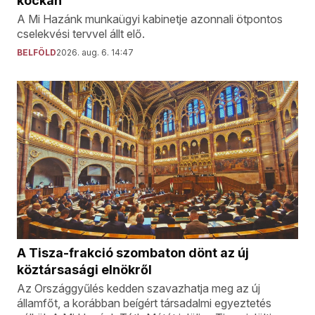
kockán
A Mi Hazánk munkaügyi kabinetje azonnali ötpontos
cselekvési tervvel állt elő.
BELFÖLD
2026. aug. 6. 14:47
A Tisza-frakció szombaton dönt az új
köztársasági elnökről
Az Országgyűlés kedden szavazhatja meg az új
államfőt, a korábban beígért társadalmi egyeztetés