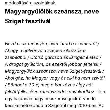
módosítására szolgálnak.
Magyargyűlölők szeánsza, neve
Sziget fesztivál
Nézd csak mennyire, nem látod a szemedtől /
Ahogy a bálványaid szépen kihúzzák a
zsebedből / Utolsó garasod és lízingelt életed /
A drogot gyűlölöm, de ezektől jobban féltelek /
Magyargyűlők szeánsza, neve Sziget-fesztivál /
Ahol gáz, ha Magyar vagy és ciki ha nem szívtál
/ Bömböl a 30 Y, meg a kaukázus / Így hát
felnőttfejjel sírva rohansz édes anyukádhoz -
írta
egy hajdanán nagy népszerűségnek örvendő
kecskeméti előadó a Szigetről még 2010-ben. Az