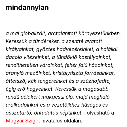
mindannyian
a mai globalizált, arctalanított környezetünkben.
Keressük a tündéreket, a szentté avatott
királyainkat, győztes hadvezéreinket, a halállal
dacoló vitézeinket, a tündöklő kastélyainkat,
rendíthetetlen várainkat, fehér falú házainkat,
aranyló mezőinket, kristálytiszta forrásainkat,
áttetsző, kék tengereinket és a szűzhófedte,
égig érő hegyeinket. Keressük a magasabb
rendű célokért makacsul élő, majd meghaló
uralkodóinkat és a vezetőikhez hűséges és
összetartó, öntudatos népünket
–
olvasható a
Magyar Sziget
hivatalos oldalán.