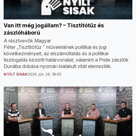
Van itt még jogállam? – Tisztítótűz és
zászlóháború
A résztvevők Magyar
Péter „Tisztítótűz ” műveletének politikai és jogi
következményeit, az elszámoltatás és a politikai
tisztogatás közötti határvonalat, valamint a Pride zászlók
Dunába dobása nyomán kialakult vitát elemezték.
NYÍLT SISAK
2026. jún. 26. 18:05