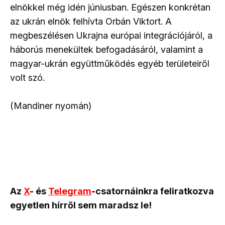
elnökkel még idén júniusban. Egészen konkrétan
az ukrán elnök felhívta Orbán Viktort. A
megbeszélésen Ukrajna európai integrációjáról, a
háborús menekültek befogadásáról, valamint a
magyar-ukrán együttműködés egyéb területeiről
volt szó.
(Mandiner nyomán)
Az
X
- és
Telegram
-csatornáinkra feliratkozva
egyetlen hírről sem maradsz le!