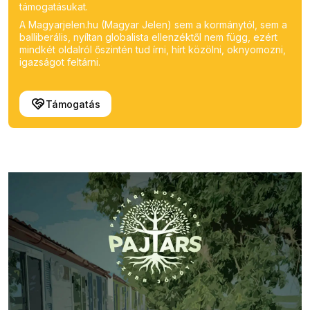
támogatásukat.
A Magyarjelen.hu (Magyar Jelen) sem a kormánytól, sem a
balliberális, nyíltan globalista ellenzéktől nem függ, ezért
mindkét oldalról őszintén tud írni, hírt közölni, oknyomozni,
igazságot feltárni.
Támogatás