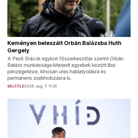
Keményen beleszált Orbán Balázsba Huth
Gergely
A Pesti Srácok egykori főszerkesztője szerint Orbán
Balázs munkássága kiterjedt egyebek között libsi
pénzégetésre, kínosan üres hablatyolásra és
permanens zsebhokizásra is.
BELFÖLD
2026. aug. 7. 11:26