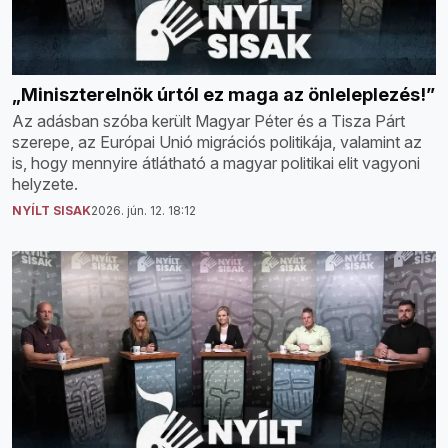
„Miniszterelnök úrtól ez maga az önleleplezés!”
Az adásban szóba került Magyar Péter és a Tisza Párt
szerepe, az Európai Unió migrációs politikája, valamint az
is, hogy mennyire átlátható a magyar politikai elit vagyoni
helyzete.
NYÍLT SISAK
2026. jún. 12. 18:12