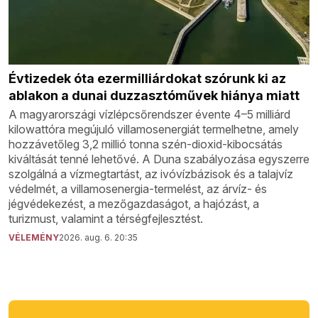
Évtizedek óta ezermilliárdokat szórunk ki az
ablakon a dunai duzzasztóművek hiánya miatt
A magyarországi vízlépcsőrendszer évente 4–5 milliárd
kilowattóra megújuló villamosenergiát termelhetne, amely
hozzávetőleg 3,2 millió tonna szén-dioxid-kibocsátás
kiváltását tenné lehetővé. A Duna szabályozása egyszerre
szolgálná a vízmegtartást, az ivóvízbázisok és a talajvíz
védelmét, a villamosenergia-termelést, az árvíz- és
jégvédekezést, a mezőgazdaságot, a hajózást, a
turizmust, valamint a térségfejlesztést.
VÉLEMÉNY
2026. aug. 6. 20:35