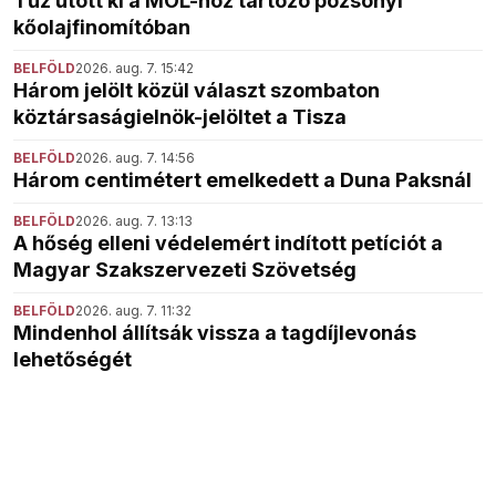
Tűz ütött ki a MOL-hoz tartozó pozsonyi
kőolajfinomítóban
BELFÖLD
2026. aug. 7. 15:42
Három jelölt közül választ szombaton
köztársaságielnök-jelöltet a Tisza
BELFÖLD
2026. aug. 7. 14:56
Három centimétert emelkedett a Duna Paksnál
BELFÖLD
2026. aug. 7. 13:13
A hőség elleni védelemért indított petíciót a
Magyar Szakszervezeti Szövetség
BELFÖLD
2026. aug. 7. 11:32
Mindenhol állítsák vissza a tagdíjlevonás
lehetőségét