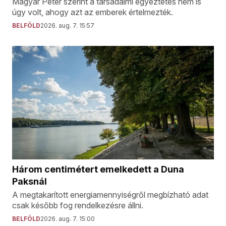
Magyar Péter szerint a társadalmi egyeztetés nem is
úgy volt, ahogy azt az emberek értelmezték.
BELFÖLD
2026. aug. 7. 15:57
Három centimétert emelkedett a Duna
Paksnál
A megtakarított energiamennyiségről megbízható adat
csak később fog rendelkezésre állni.
BELFÖLD
2026. aug. 7. 15:00