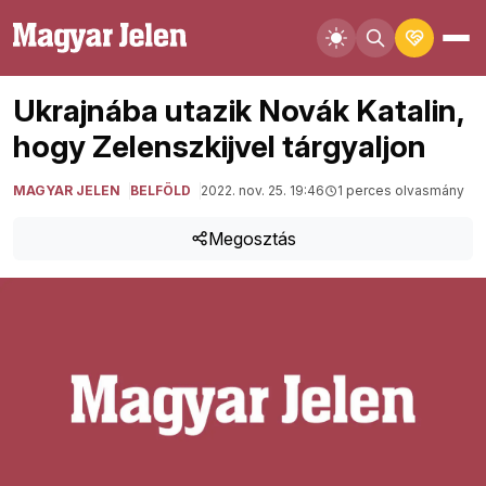
Ukrajnába utazik Novák Katalin,
hogy Zelenszkijvel tárgyaljon
MAGYAR JELEN
BELFÖLD
2022. nov. 25. 19:46
1 perces olvasmány
Megosztás