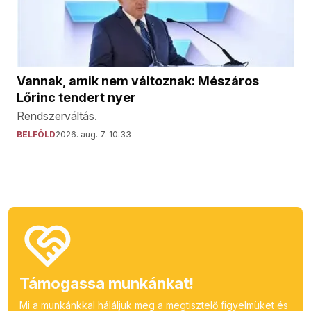
Vannak, amik nem változnak: Mészáros
Lőrinc tendert nyer
Rendszerváltás.
BELFÖLD
2026. aug. 7. 10:33
Támogassa munkánkat!
Mi a munkánkkal háláljuk meg a megtisztelő figyelmüket és