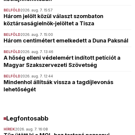
BELFÖLD
2026. aug. 7. 15:57
Három jelölt közül választ szombaton
köztársaságielnök-jelöltet a Tisza
BELFÖLD
2026. aug. 7. 15:00
Három centimétert emelkedett a Duna Paksnál
BELFÖLD
2026. aug. 7. 13:46
A hőség elleni védelemért indított petíciót a
Magyar Szakszervezeti Szövetség
BELFÖLD
2026. aug. 7. 12:44
Mindenhol állítsák vissza a tagdíjlevonás
lehetőségét
Legfontosabb
HÍREK
2026. aug. 7. 16:08