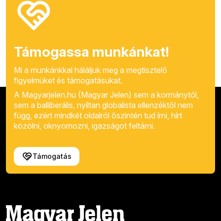
Támogassa munkánkat!
Mi a munkánkkal háláljuk meg a megtisztelő
figyelmüket és támogatásukat.
A Magyarjelen.hu (Magyar Jelen) sem a kormánytól,
sem a balliberális, nyíltan globalista ellenzéktől nem
függ, ezért mindkét oldalról őszintén tud írni, hírt
közölni, oknyomozni, igazságot feltárni.
Támogatás