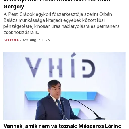
Gergely
A Pesti Srácok egykori főszerkesztője szerint Orbán
Balázs munkássága kiterjedt egyebek között libsi
pénzégetésre, kínosan üres hablatyolásra és permanens
zsebhokizásra is.
BELFÖLD
2026. aug. 7. 11:26
Vannak, amik nem változnak: Mészáros Lőrinc