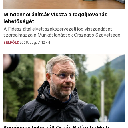
Mindenhol állítsák vissza a tagdíjlevonás
lehetőségét
A Fidesz által elvett szakszervezeti jog visszaadását
szorgalmazza a Munkástanácsok Országos Szövetsége.
BELFÖLD
2026. aug. 7. 12:44
Keményen beleszált Orbán Balázsba Huth