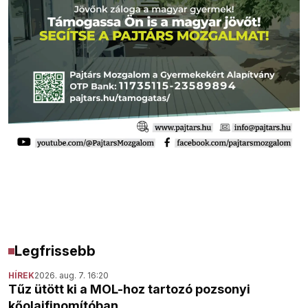
Legfrissebb
HÍREK
2026. aug. 7. 16:20
Tűz ütött ki a MOL-hoz tartozó pozsonyi
kőolajfinomítóban