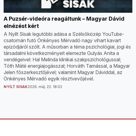
A Puzsér-videóra reagáltunk – Magyar Dávid
elnézést kért
A Nyílt Sisak legutóbbi adása a Szélsőközép YouTube-
csatornán futó Önkényes Mérvadó nagy vihart kavart
epizódjáról szólt. A műsorban a téma pszichológiai, jogi és
társadalmi következményeit elemezte Gulyás Anita a
vendégeivel: Hal Melinda klinikai szakpszichológussal;
Tóth Máté energiajogásszal; Horváth Tamással, a Magyar
Jelen főszerkesztőjével; valamint Magyar Dáviddal, az
Önkényes Mérvadó egyik résztvevőjével.
NYÍLT SISAK
2026. máj. 22. 18:02