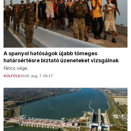
A spanyol hatóságok újabb tömeges
határsértésre biztató üzeneteket vizsgálnak
Nincs vége.
KÜLFÖLD
2026. aug. 7. 06:27