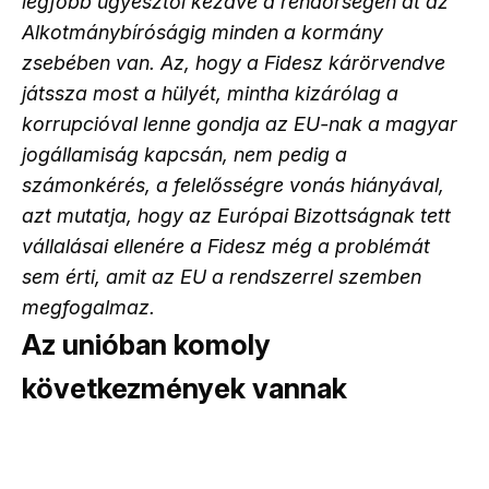
legfőbb ügyésztől kezdve a rendőrségen át az
Alkotmánybíróságig minden a kormány
zsebében van. Az, hogy a Fidesz kárörvendve
játssza most a hülyét, mintha kizárólag a
korrupcióval lenne gondja az EU-nak a magyar
jogállamiság kapcsán, nem pedig a
számonkérés, a felelősségre vonás hiányával,
azt mutatja, hogy az Európai Bizottságnak tett
vállalásai ellenére a Fidesz még a problémát
sem érti, amit az EU a rendszerrel szemben
megfogalmaz.
Az unióban komoly
következmények vannak