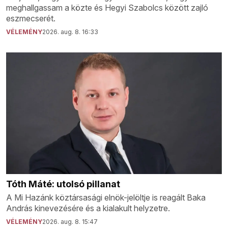
meghallgassam a közte és Hegyi Szabolcs között zajló
eszmecserét.
VÉLEMÉNY
2026. aug. 8. 16:33
Tóth Máté: utolsó pillanat
A Mi Hazánk köztársasági elnök-jelöltje is reagált Baka
András kinevezésére és a kialakult helyzetre.
VÉLEMÉNY
2026. aug. 8. 15:47