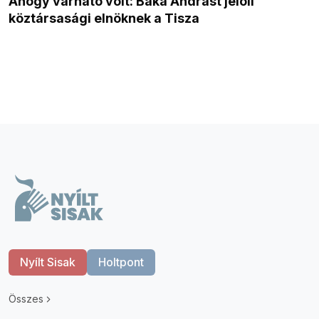
Ahogy várható volt: Baka Andrást jelöli
köztársasági elnöknek a Tisza
Nyílt Sisak
Holtpont
Összes