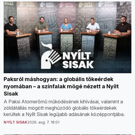
Paksról máshogyan: a globális tőkeérdek
nyomában – a színfalak mögé nézett a Nyílt
Sisak
A Paksi Atomerőmű működésének kihívásai, valamint a
zöldátállás mögött meghúzódó globális tőkeérdekek
kerültek a Nyílt Sisak legújabb adásának középpontjába.
NYÍLT SISAK
2026. aug. 7. 18:01