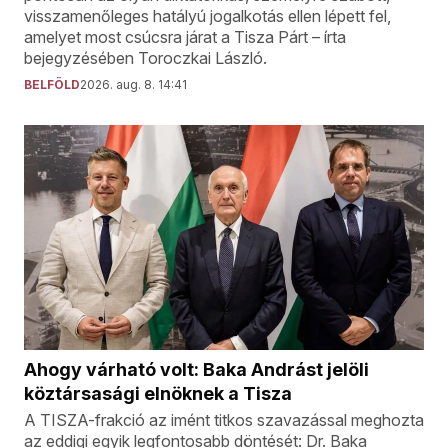
visszamenőleges hatályú jogalkotás ellen lépett fel,
amelyet most csúcsra járat a Tisza Párt – írta
bejegyzésében Toroczkai László.
BELFÖLD
2026. aug. 8. 14:41
Ahogy várható volt: Baka Andrást jelöli
köztársasági elnöknek a Tisza
A TISZA-frakció az imént titkos szavazással meghozta
az eddigi egyik legfontosabb döntését: Dr. Baka