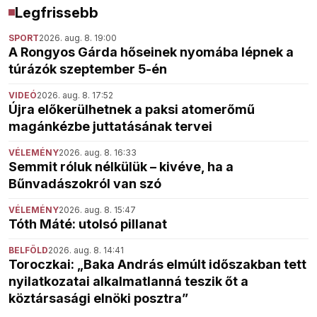
Legfrissebb
SPORT
2026. aug. 8. 19:00
A Rongyos Gárda hőseinek nyomába lépnek a
túrázók szeptember 5-én
VIDEÓ
2026. aug. 8. 17:52
Újra előkerülhetnek a paksi atomerőmű
magánkézbe juttatásának tervei
VÉLEMÉNY
2026. aug. 8. 16:33
Semmit róluk nélkülük – kivéve, ha a
Bűnvadászokról van szó
VÉLEMÉNY
2026. aug. 8. 15:47
Tóth Máté: utolsó pillanat
BELFÖLD
2026. aug. 8. 14:41
Toroczkai: „Baka András elmúlt időszakban tett
nyilatkozatai alkalmatlanná teszik őt a
köztársasági elnöki posztra”