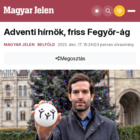
Adventi hírnök, friss Fegyőr-ág
MAGYAR JELEN
BELFÖLD
2022. dec. 17. 15:24
3 perces olvasmány
Megosztás