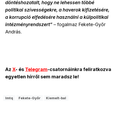
döntéshozatalt, hogy ne lehessen többé
politikai szívességekre, a haverok kifizetésére,
a korrupció elfedésére használni a külpolitikai
intézményrendszert”
– fogalmaz Fekete-Győr
András.
Az
X
- és
Telegram
-csatornáinkra feliratkozva
egyetlen hírről sem maradsz le!
lmtq
Fekete-Győr
Kiemelt-bal