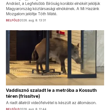
Andrást, a Legfelsőbb Bíróság korábbi elnökét jelöljük
Magyarország köztársasági elnökének. A Mi Hazánk
Mozgalom jelöltje Tóth Máté.
BELFÖLD
2026. aug. 8. 13:31
Vaddisznó szaladt le a metróba a Kossuth
téren (frissítve)
A riadt állatról videófelvétel is készült az állomáson.
BELFÖLD
2026. aug. 8. 12:44