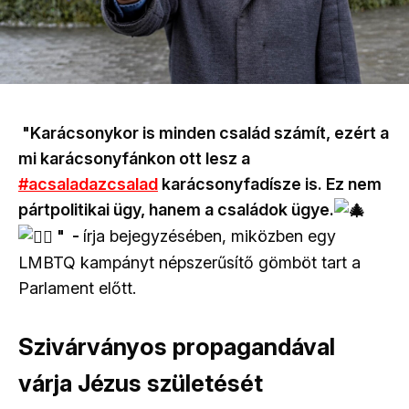
"Karácsonykor is minden család számít, ezért a
mi karácsonyfánkon ott lesz a
#acsaladazcsalad
karácsonyfadísze is. Ez nem
pártpolitikai ügy, hanem a családok ügye.
" -
írja bejegyzésében, miközben egy
LMBTQ kampányt népszerűsítő gömböt tart a
Parlament előtt.
Szivárványos propagandával
várja Jézus születését