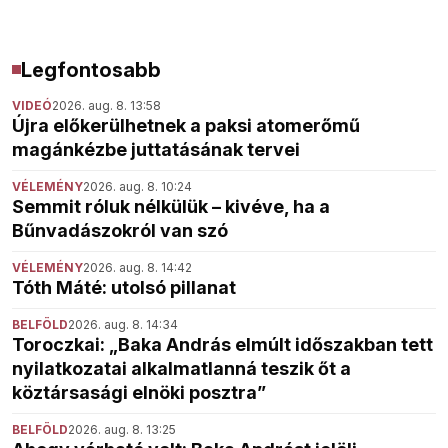
Legfontosabb
VIDEÓ
2026. aug. 8. 13:58
Újra előkerülhetnek a paksi atomerőmű
magánkézbe juttatásának tervei
VÉLEMÉNY
2026. aug. 8. 10:24
Semmit róluk nélkülük – kivéve, ha a
Bűnvadászokról van szó
VÉLEMÉNY
2026. aug. 8. 14:42
Tóth Máté: utolsó pillanat
BELFÖLD
2026. aug. 8. 14:34
Toroczkai: „Baka András elmúlt időszakban tett
nyilatkozatai alkalmatlanná teszik őt a
köztársasági elnöki posztra”
BELFÖLD
2026. aug. 8. 13:25