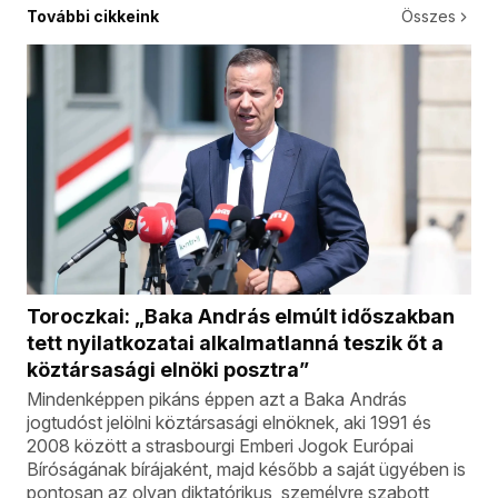
További cikkeink
Összes
Toroczkai: „Baka András elmúlt időszakban
tett nyilatkozatai alkalmatlanná teszik őt a
köztársasági elnöki posztra”
Mindenképpen pikáns éppen azt a Baka András
jogtudóst jelölni köztársasági elnöknek, aki 1991 és
2008 között a strasbourgi Emberi Jogok Európai
Bíróságának bírájaként, majd később a saját ügyében is
pontosan az olyan diktatórikus, személyre szabott,