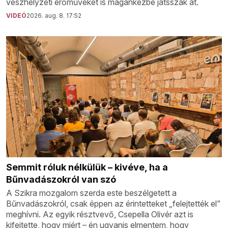
vészhelyzeti erőműveket is magánkézbe játsszák át.
VIDEÓ
2026. aug. 8. 17:52
Semmit róluk nélkülük – kivéve, ha a
Bűnvadászokról van szó
A Szikra mozgalom szerda este beszélgetett a
Bűnvadászokról, csak éppen az érintetteket „felejtették el”
meghívni. Az egyik résztvevő, Csepella Olivér azt is
kifejtette, hogy miért – én ugyanis elmentem, hogy