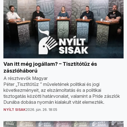
Van itt még jogállam? – Tisztítótűz és
zászlóháború
A résztvevők Magyar
Péter „Tisztítótűz ” műveletének politikai és jogi
következményeit, az elszámoltatás és a politikai
tisztogatás közötti határvonalat, valamint a Pride zászlók
Dunába dobása nyomán kialakult vitát elemezték.
NYÍLT SISAK
2026. jún. 26. 18:05