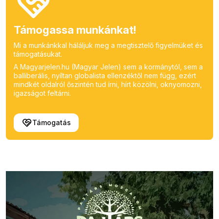
Támogassa munkánkat!
Mi a munkánkkal háláljuk meg a megtisztelő figyelmüket és
támogatásukat.
A Magyarjelen.hu (Magyar Jelen) sem a kormánytól, sem a
balliberális, nyíltan globalista ellenzéktől nem függ, ezért
mindkét oldalról őszintén tud írni, hírt közölni, oknyomozni,
igazságot feltárni.
Támogatás