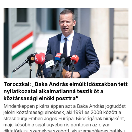
Toroczkai: „Baka András elmúlt időszakban tett
nyilatkozatai alkalmatlanná teszik őt a
köztársasági elnöki posztra”
Mindenképpen pikáns éppen azt a Baka András jogtudóst
jelölni köztársasági elnöknek, aki 1991 és 2008 között a
strasbourgi Emberi Jogok Európai Bíróságának bírájaként,
majd később a saját ügyében is pontosan az olyan
diktatórikus, személyre szabott, visszamenőleges hatályú