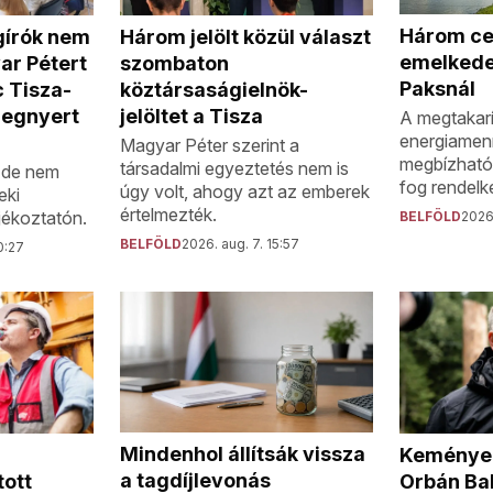
Három ce
gírók nem
Három jelölt közül választ
emelkede
ar Pétert
szombaton
Paksnál
 Tisza-
köztársaságielnök-
megnyert
jelöltet a Tisza
A megtakarí
energiamen
Magyar Péter szerint a
megbízható
társadalmi egyeztetés nem is
, de nem
fog rendelke
úgy volt, ahogy azt az emberek
eki
értelmezték.
jékoztatón.
BELFÖLD
2026.
BELFÖLD
2026. aug. 7. 15:57
0:27
Mindenhol állítsák vissza
Keményen
a tagdíjlevonás
tott
Orbán Ba