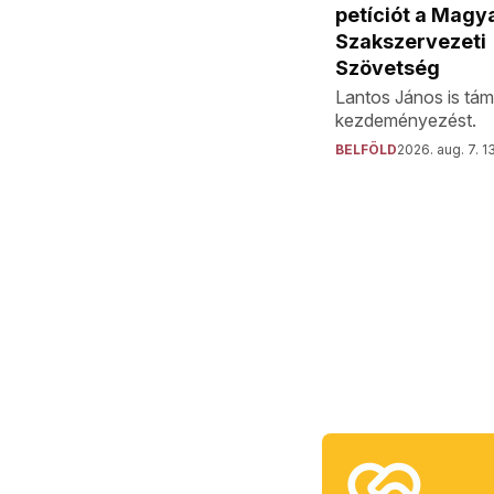
petíciót a Magy
Szakszervezeti
Szövetség
Lantos János is tám
kezdeményezést.
BELFÖLD
2026. aug. 7. 1