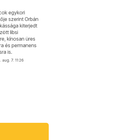
cok egykori
ője szerint Orbán
ássága kiterjedt
ött libsi
e, kínosan üres
sra és permanens
ra is.
 aug. 7. 11:26