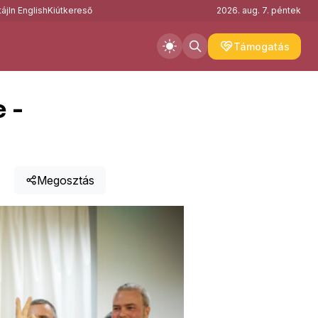
áj
In English
Kiútkereső
2026. aug. 7. péntek
Támogatás
 -
Megosztás