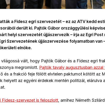
atták a Fidesz egri szervezetét – ez az ATV kedd est
rából derült ki. Pajtók Gábor országgyűlési képvise
rt helyi szervezetét újjászervezik – írja az Egri Pos
Egri Szervezetének újjászervezése folyamatban van – 
ókerületi elnöke.
világossá vált, hogy Pajtók Gábor és a Fidesz egri fra
iszonya megromlott.
Pajtók tavaly augusztusban azzal
 ő és a frakció feje fölött elvtelen paktumot kötött a
ek helyett az egyéni érdekek mentén politizál, elárulva 
at.
 Fidesz-szervezet is feloszlott
, amihez Németh Szilárd