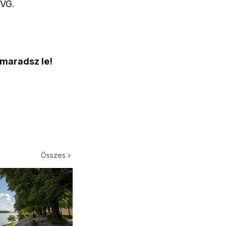
HVG.
 maradsz le!
Összes