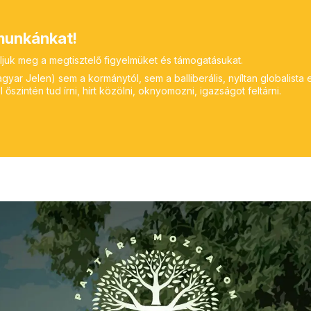
unkánkat!
ljuk meg a megtisztelő figyelmüket és támogatásukat.
yar Jelen) sem a kormánytól, sem a balliberális, nyíltan globalista 
 őszintén tud írni, hírt közölni, oknyomozni, igazságot feltárni.