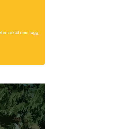
ellenzéktől nem függ,