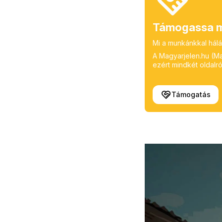
Támogassa m
Mi a munkánkkal hálá
A Magyarjelen.hu (Mag
ezért mindkét oldalról
Támogatás