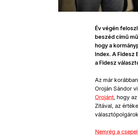
Év végén feloszl
beszéd című műso
hogy a kormánypá
Index. A Fidesz 
a Fidesz választ
Az már korábban 
Oroján Sándor v
Orojánt
, hogy az
Zitával, az érték
választópolgárok
Nemrég a csepeli