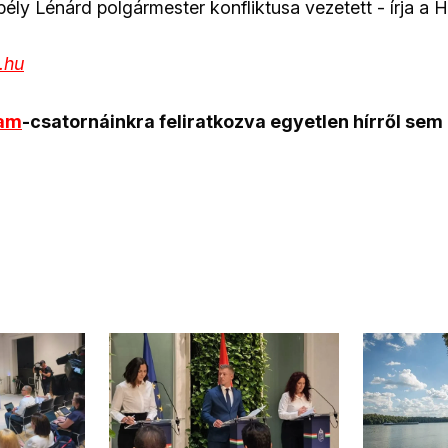
ély Lénárd polgármester konfliktusa vezetett - írja a 
t.hu
ram
-csatornáinkra feliratkozva egyetlen hírről sem