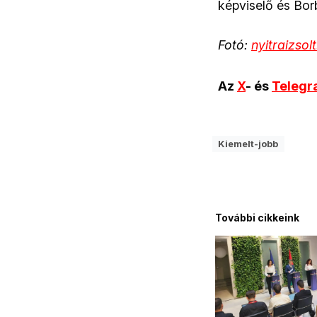
képviselő és Borb
Fotó:
nyitraizsol
Az
X
- és
Teleg
Kiemelt-jobb
További cikkeink