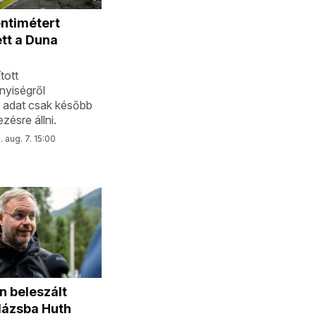
ntimétert
tt a Duna
tott
nyiségről
 adat csak később
zésre állni.
 aug. 7. 15:00
 beleszált
lázsba Huth