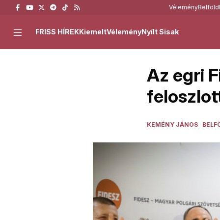
Vélemény
Belföld
FRISS HÍREK
Kiemelt
Vélemény
Nyílt Sisak
Az egri 
feloszlot
KEMÉNY JÁNOS
BELF