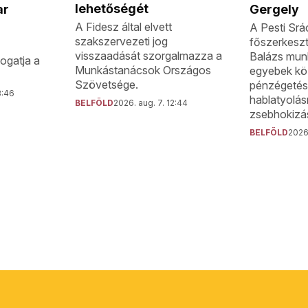
lehetőségét
ar
Gergely
A Fidesz által elvett
A Pesti Srá
szakszervezeti jog
főszerkeszt
visszaadását szorgalmazza a
Balázs munk
ogatja a
Munkástanácsok Országos
egyebek köz
Szövetsége.
pénzégetésr
3:46
hablatyolá
BELFÖLD
2026. aug. 7. 12:44
zsebhokizás
BELFÖLD
2026.