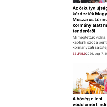
Az őrkutya újsá
kérdezték Magy
Mészáros Lőrinc
kormány alatt 
tenderéről
Mi megtettük volna
kaptunk szót a pént
kormányzati sajtóté
BELFÖLD
2026. aug. 7. 2
A hőség elleni
védelemért indí