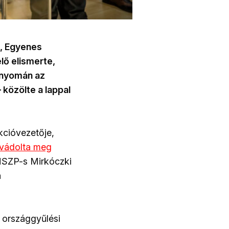
i, Egyenes
lő elismerte,
t nyomán az
közölte a lappal
kcióvezetője,
 vádolta meg
z MSZP-s Mirkóczki
a
 országgyűlési