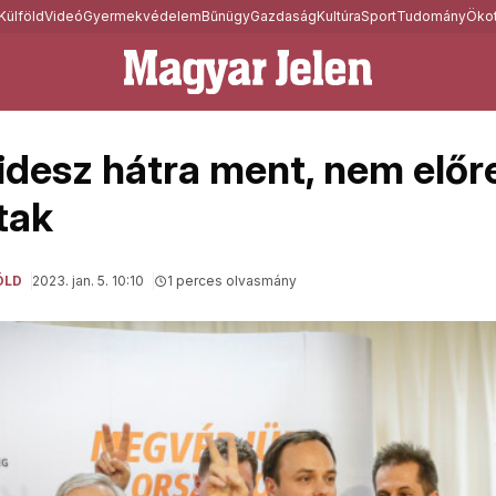
Külföld
Videó
Gyermekvédelem
Bűnügy
Gazdaság
Kultúra
Sport
Tudomány
Ökot
Fidesz hátra ment, nem előre
tak
ÖLD
2023. jan. 5. 10:10
1 perces olvasmány