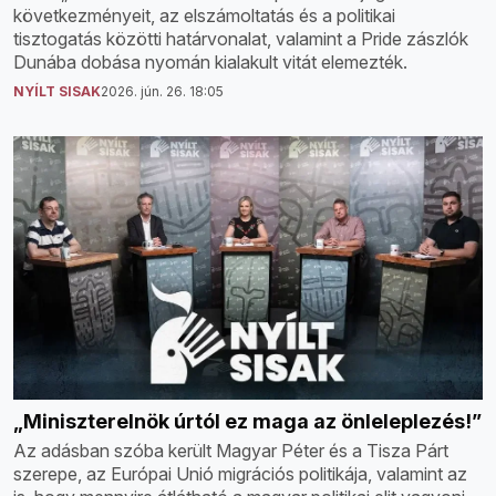
következményeit, az elszámoltatás és a politikai
tisztogatás közötti határvonalat, valamint a Pride zászlók
Dunába dobása nyomán kialakult vitát elemezték.
NYÍLT SISAK
2026. jún. 26. 18:05
„Miniszterelnök úrtól ez maga az önleleplezés!”
Az adásban szóba került Magyar Péter és a Tisza Párt
szerepe, az Európai Unió migrációs politikája, valamint az