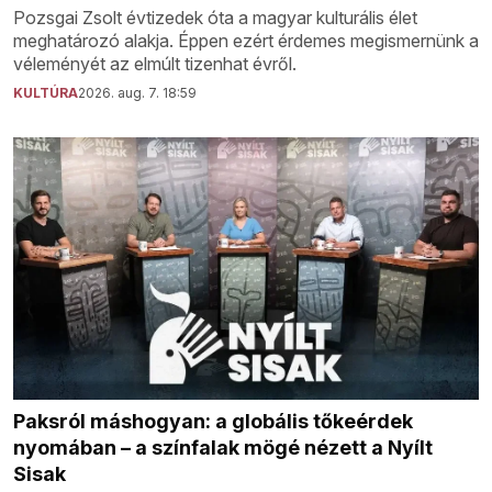
Pozsgai Zsolt évtizedek óta a magyar kulturális élet
meghatározó alakja. Éppen ezért érdemes megismernünk a
véleményét az elmúlt tizenhat évről.
KULTÚRA
2026. aug. 7. 18:59
Paksról máshogyan: a globális tőkeérdek
nyomában – a színfalak mögé nézett a Nyílt
Sisak