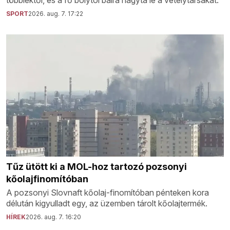
SPORT
2026. aug. 7. 17:22
Tűz ütött ki a MOL-hoz tartozó pozsonyi
kőolajfinomítóban
A pozsonyi Slovnaft kőolaj-finomítóban pénteken kora
délután kigyulladt egy, az üzemben tárolt kőolajtermék.
HÍREK
2026. aug. 7. 16:20