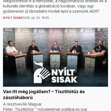
Megőrizhetők-e a nemzetek, a hagyományos értékek és a
kulturális identitás a globalizáció korában, vagy egy
gyökeresen új társadalmi modell épül a szemünk előtt?
NYÍLT SISAK
2026. júl. 24. 18:05
Van itt még jogállam? – Tisztítótűz és
zászlóháború
A résztvevők Magyar
Péter „Tisztítótűz ” műveletének politikai és jogi