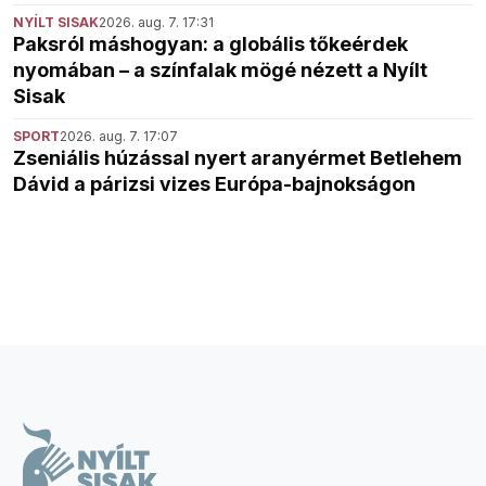
NYÍLT SISAK
2026. aug. 7. 17:31
Paksról máshogyan: a globális tőkeérdek
nyomában – a színfalak mögé nézett a Nyílt
Sisak
SPORT
2026. aug. 7. 17:07
Zseniális húzással nyert aranyérmet Betlehem
Dávid a párizsi vizes Európa-bajnokságon