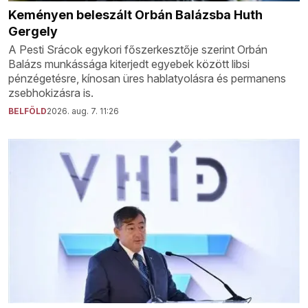
Keményen beleszált Orbán Balázsba Huth
Gergely
A Pesti Srácok egykori főszerkesztője szerint Orbán
Balázs munkássága kiterjedt egyebek között libsi
pénzégetésre, kínosan üres hablatyolásra és permanens
zsebhokizásra is.
BELFÖLD
2026. aug. 7. 11:26