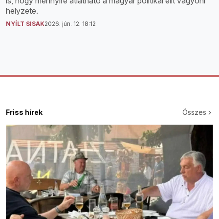
is, hogy mennyire átlátható a magyar politikai elit vagyoni
helyzete.
NYÍLT SISAK
2026. jún. 12. 18:12
Friss hírek
Összes