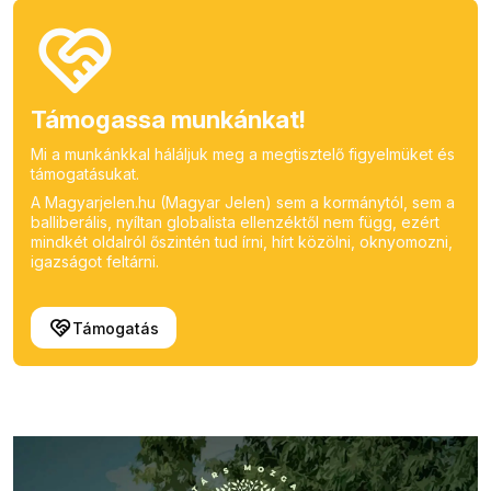
Támogassa munkánkat!
Mi a munkánkkal háláljuk meg a megtisztelő figyelmüket és
támogatásukat.
A Magyarjelen.hu (Magyar Jelen) sem a kormánytól, sem a
balliberális, nyíltan globalista ellenzéktől nem függ, ezért
mindkét oldalról őszintén tud írni, hírt közölni, oknyomozni,
igazságot feltárni.
Támogatás