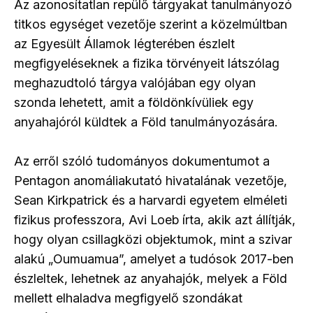
Az azonosítatlan repülő tárgyakat tanulmányozó
titkos egységet vezetője szerint a közelmúltban
az Egyesült Államok légterében észlelt
megfigyeléseknek a fizika törvényeit látszólag
meghazudtoló tárgya valójában egy olyan
szonda lehetett, amit a földönkívüliek egy
anyahajóról küldtek a Föld tanulmányozására.
Az erről szóló tudományos dokumentumot a
Pentagon anomáliakutató hivatalának vezetője,
Sean Kirkpatrick és a harvardi egyetem elméleti
fizikus professzora, Avi Loeb írta, akik azt állítják,
hogy olyan csillagközi objektumok, mint a szivar
alakú „Oumuamua”, amelyet a tudósok 2017-ben
észleltek, lehetnek az anyahajók, melyek a Föld
mellett elhaladva megfigyelő szondákat