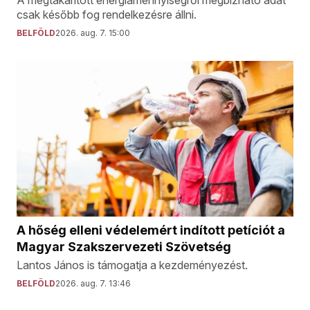
A megtakarított energiamennyiségről megbízható adat
csak később fog rendelkezésre állni.
BELFÖLD
2026. aug. 7. 15:00
A hőség elleni védelemért indított petíciót a
Magyar Szakszervezeti Szövetség
Lantos János is támogatja a kezdeményezést.
BELFÖLD
2026. aug. 7. 13:46