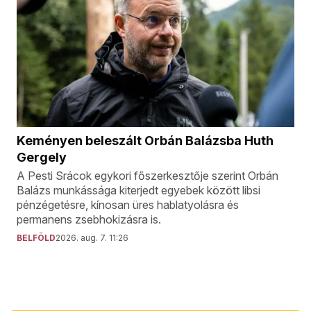
Keményen beleszált Orbán Balázsba Huth
Gergely
A Pesti Srácok egykori főszerkesztője szerint Orbán
Balázs munkássága kiterjedt egyebek között libsi
pénzégetésre, kínosan üres hablatyolásra és
permanens zsebhokizásra is.
BELFÖLD
2026. aug. 7. 11:26