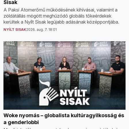
Sisak
A Paksi Atomerőmű működésének kihívásai, valamint a
zöldátállás mögött meghúzódó globális tőkeérdekek
kerültek a Nyílt Sisak legújabb adásának középpontjába.
NYÍLT SISAK
2026. aug. 7. 18:01
Woke nyomás – globalista kultúragyilkosság és
a genderlobbi