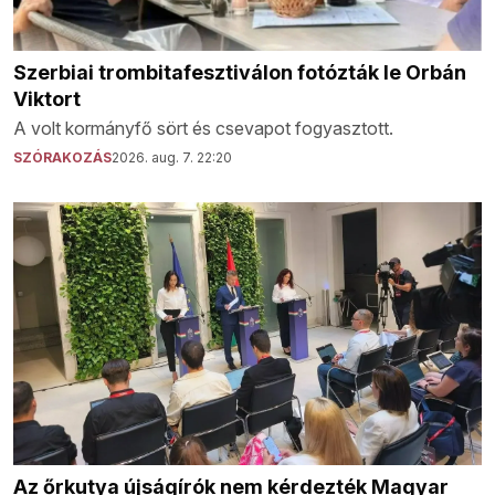
Szerbiai trombitafesztiválon fotózták le Orbán
Viktort
A volt kormányfő sört és csevapot fogyasztott.
SZÓRAKOZÁS
2026. aug. 7. 22:20
Az őrkutya újságírók nem kérdezték Magyar