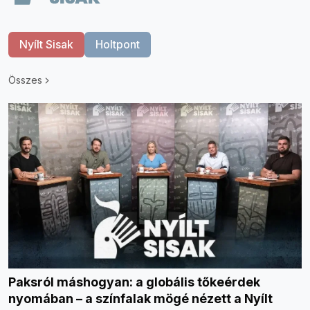
Nyílt Sisak
Holtpont
Összes
Paksról máshogyan: a globális tőkeérdek
nyomában – a színfalak mögé nézett a Nyílt