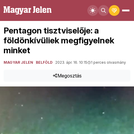
Pentagon tisztviselője: a
földönkívüliek megfigyelnek
minket
MAGYAR JELEN
BELFÖLD
2023. ápr. 16. 10:15
1 perces olvasmány
Megosztás