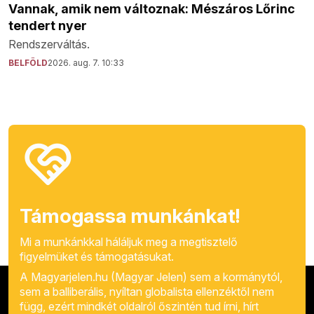
Vannak, amik nem változnak: Mészáros Lőrinc
tendert nyer
Rendszerváltás.
BELFÖLD
2026. aug. 7. 10:33
Támogassa munkánkat!
Mi a munkánkkal háláljuk meg a megtisztelő
figyelmüket és támogatásukat.
A Magyarjelen.hu (Magyar Jelen) sem a kormánytól,
sem a balliberális, nyíltan globalista ellenzéktől nem
függ, ezért mindkét oldalról őszintén tud írni, hírt