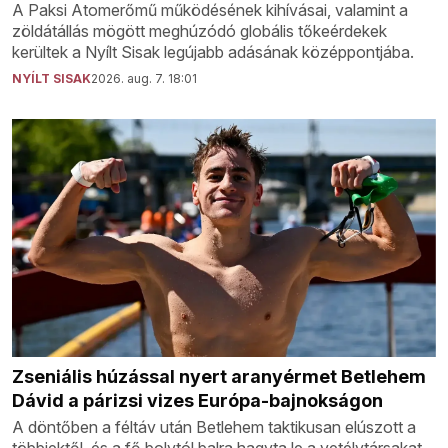
A Paksi Atomerőmű működésének kihívásai, valamint a
zöldátállás mögött meghúzódó globális tőkeérdekek
kerültek a Nyílt Sisak legújabb adásának középpontjába.
NYÍLT SISAK
2026. aug. 7. 18:01
Zseniális húzással nyert aranyérmet Betlehem
Dávid a párizsi vizes Európa-bajnokságon
A döntőben a féltáv után Betlehem taktikusan elúszott a
többiektől, és a fő bolytól balra hagyta le a vetélytársakat.