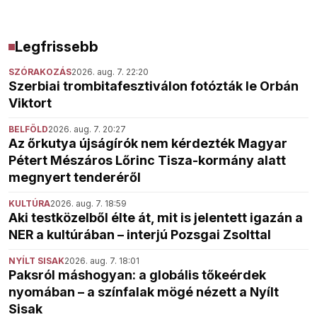
Legfrissebb
SZÓRAKOZÁS
2026. aug. 7. 22:20
Szerbiai trombitafesztiválon fotózták le Orbán
Viktort
BELFÖLD
2026. aug. 7. 20:27
Az őrkutya újságírók nem kérdezték Magyar
Pétert Mészáros Lőrinc Tisza-kormány alatt
megnyert tenderéről
KULTÚRA
2026. aug. 7. 18:59
Aki testközelből élte át, mit is jelentett igazán a
NER a kultúrában – interjú Pozsgai Zsolttal
NYÍLT SISAK
2026. aug. 7. 18:01
Paksról máshogyan: a globális tőkeérdek
nyomában – a színfalak mögé nézett a Nyílt
Sisak