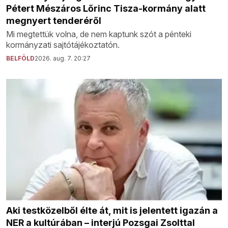
Pétert Mészáros Lőrinc Tisza-kormány alatt
megnyert tenderéről
Mi megtettük volna, de nem kaptunk szót a pénteki
kormányzati sajtótájékoztatón.
BELFÖLD
2026. aug. 7. 20:27
Aki testközelből élte át, mit is jelentett igazán a
NER a kultúrában – interjú Pozsgai Zsolttal