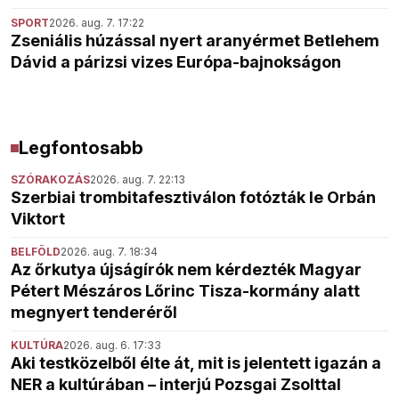
SPORT
2026. aug. 7. 17:22
Zseniális húzással nyert aranyérmet Betlehem
Dávid a párizsi vizes Európa-bajnokságon
Legfontosabb
SZÓRAKOZÁS
2026. aug. 7. 22:13
Szerbiai trombitafesztiválon fotózták le Orbán
Viktort
BELFÖLD
2026. aug. 7. 18:34
Az őrkutya újságírók nem kérdezték Magyar
Pétert Mészáros Lőrinc Tisza-kormány alatt
megnyert tenderéről
KULTÚRA
2026. aug. 6. 17:33
Aki testközelből élte át, mit is jelentett igazán a
NER a kultúrában – interjú Pozsgai Zsolttal