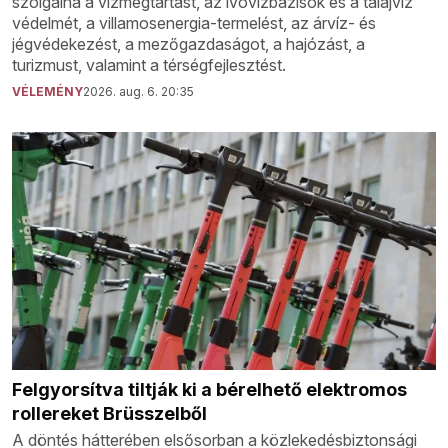
szolgálná a vízmegtartást, az ivóvízbázisok és a talajvíz
védelmét, a villamosenergia-termelést, az árvíz- és
jégvédekezést, a mezőgazdaságot, a hajózást, a
turizmust, valamint a térségfejlesztést.
VÉLEMÉNY
2026. aug. 6. 20:35
Felgyorsítva tiltják ki a bérelhető elektromos
rollereket Brüsszelből
A döntés hátterében elsősorban a közlekedésbiztonsági