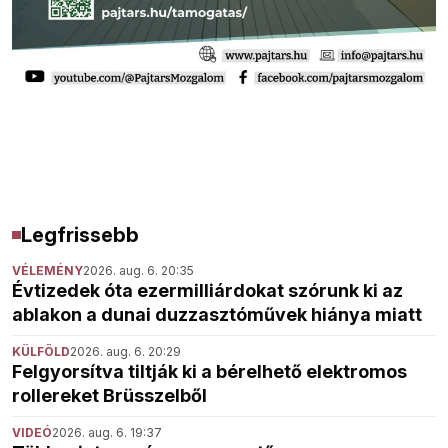
Legfrissebb
VÉLEMÉNY
2026. aug. 6. 20:35
Évtizedek óta ezermilliárdokat szórunk ki az
ablakon a dunai duzzasztóművek hiánya miatt
KÜLFÖLD
2026. aug. 6. 20:29
Felgyorsítva tiltják ki a bérelhető elektromos
rollereket Brüsszelből
VIDEÓ
2026. aug. 6. 19:37