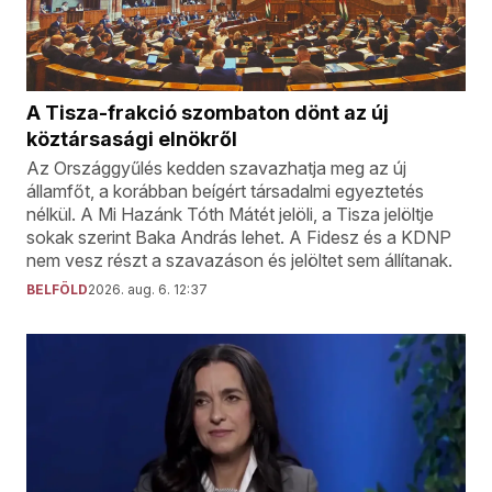
A Tisza-frakció szombaton dönt az új
köztársasági elnökről
Az Országgyűlés kedden szavazhatja meg az új
államfőt, a korábban beígért társadalmi egyeztetés
nélkül. A Mi Hazánk Tóth Mátét jelöli, a Tisza jelöltje
sokak szerint Baka András lehet. A Fidesz és a KDNP
nem vesz részt a szavazáson és jelöltet sem állítanak.
BELFÖLD
2026. aug. 6. 12:37