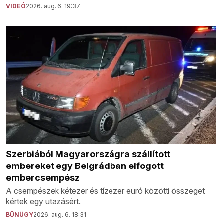
VIDEÓ
2026. aug. 6. 19:37
Szerbiából Magyarországra szállított
embereket egy Belgrádban elfogott
embercsempész
A csempészek kétezer és tízezer euró közötti összeget
kértek egy utazásért.
BŰNÜGY
2026. aug. 6. 18:31