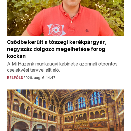
Csődbe került a tószegi kerékpárgyár,
négyszáz dolgozó megélhetése forog
kockán
A Mi Hazánk munkaügyi kabinetje azonnali ötpontos
cselekvési tervvel állt elő.
BELFÖLD
2026. aug. 6. 14:47