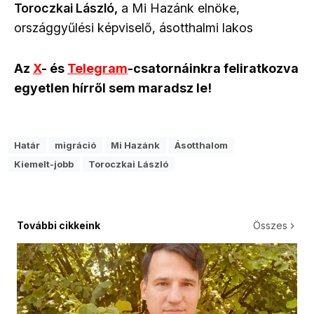
Toroczkai László,
a Mi Hazánk elnöke,
országgyűlési képviselő, ásotthalmi lakos
Az
X
- és
Telegram
-csatornáinkra feliratkozva
egyetlen hírről sem maradsz le!
Határ
migráció
Mi Hazánk
Ásotthalom
Kiemelt-jobb
Toroczkai László
További cikkeink
Összes