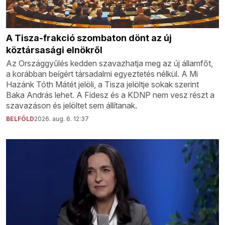
A Tisza-frakció szombaton dönt az új
köztársasági elnökről
Az Országgyűlés kedden szavazhatja meg az új államfőt,
a korábban beígért társadalmi egyeztetés nélkül. A Mi
Hazánk Tóth Mátét jelöli, a Tisza jelöltje sokak szerint
Baka András lehet. A Fidesz és a KDNP nem vesz részt a
szavazáson és jelöltet sem állítanak.
BELFÖLD
2026. aug. 6. 12:37