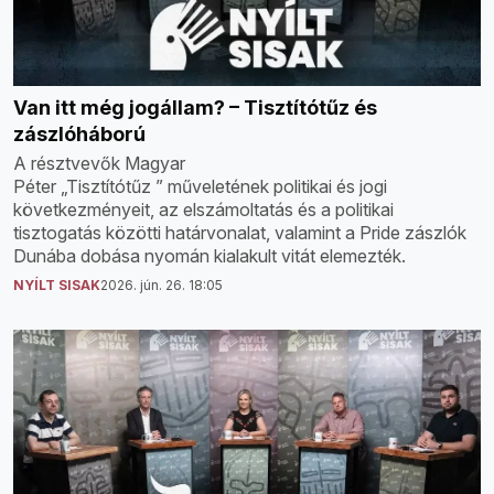
Van itt még jogállam? – Tisztítótűz és
zászlóháború
A résztvevők Magyar
Péter „Tisztítótűz ” műveletének politikai és jogi
következményeit, az elszámoltatás és a politikai
tisztogatás közötti határvonalat, valamint a Pride zászlók
Dunába dobása nyomán kialakult vitát elemezték.
NYÍLT SISAK
2026. jún. 26. 18:05