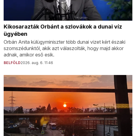
Kikosarazták Orbánt a szlovákok a dunai víz
ügyében
Orbán Anita külügyminiszter több dunai vizet kért északi
szomszédunktól, akik azt válaszolták, hogy majd akkor
adnak, amikor eső esik.
BELFÖLD
2026. aug. 6. 11:46