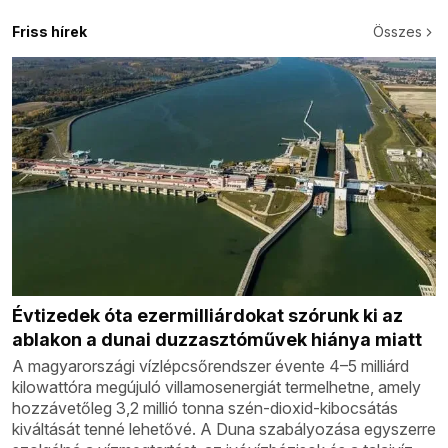
Friss hírek
Összes
Évtizedek óta ezermilliárdokat szórunk ki az
ablakon a dunai duzzasztóművek hiánya miatt
A magyarországi vízlépcsőrendszer évente 4–5 milliárd
kilowattóra megújuló villamosenergiát termelhetne, amely
hozzávetőleg 3,2 millió tonna szén-dioxid-kibocsátás
kiváltását tenné lehetővé. A Duna szabályozása egyszerre