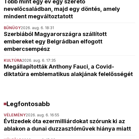
Több mint egy év egy szerető
nevelőcsaládban, majd egy döntés, amely
mindent megváltoztatott
BŰNÜGY
2026. aug. 6. 18:31
Szerbiából Magyarországra szállított
embereket egy Belgrádban elfogott
embercsempész
KULTÚRA
2026. aug. 6. 17:35
Megállapították Anthony Fauci, a Covid-
diktatúra emblematikus alakjának felelősségét
Legfontosabb
VÉLEMÉNY
2026. aug. 6. 16:55
Évtizedek óta ezermilliárdokat szórunk ki az
ablakon a dunai duzzasztóművek hiánya miatt