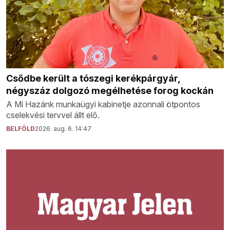
Csődbe került a tószegi kerékpárgyár,
négyszáz dolgozó megélhetése forog kockán
A Mi Hazánk munkaügyi kabinetje azonnali ötpontos
cselekvési tervvel állt elő.
BELFÖLD
2026. aug. 6. 14:47