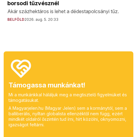
borsodi tűzvésznél
Akár százhektáros is lehet a dédestapolcsányi tűz.
BELFÖLD
2026. aug. 5. 20:33
Támogassa munkánkat!
Mi a munkánkkal háláljuk meg a megtisztelő figyelmüket és
támogatásukat.
A Magyarjelen.hu (Magyar Jelen) sem a kormánytól, sem a
balliberális, nyíltan globalista ellenzéktől nem függ, ezért
mindkét oldalról őszintén tud írni, hírt közölni, oknyomozni,
igazságot feltárni.