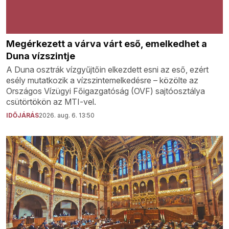
Megérkezett a várva várt eső, emelkedhet a
Duna vízszintje
A Duna osztrák vízgyűjtőin elkezdett esni az eső, ezért
esély mutatkozik a vízszintemelkedésre – közölte az
Országos Vízügyi Főigazgatóság (OVF) sajtóosztálya
csütörtökön az MTI-vel.
IDŐJÁRÁS
2026. aug. 6. 13:50