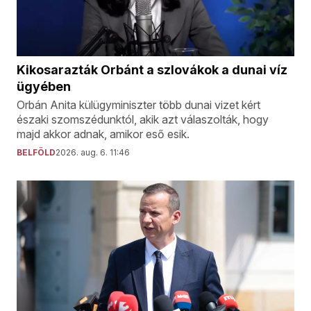
Kikosarazták Orbánt a szlovákok a dunai víz
ügyében
Orbán Anita külügyminiszter több dunai vizet kért
északi szomszédunktól, akik azt válaszolták, hogy
majd akkor adnak, amikor eső esik.
BELFÖLD
2026. aug. 6. 11:46