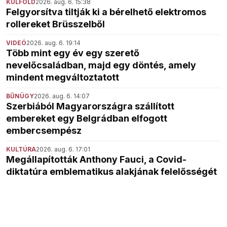
KÜLFÖLD
2026. aug. 6. 15:38
Felgyorsítva tiltják ki a bérelhető elektromos
rollereket Brüsszelből
VIDEÓ
2026. aug. 6. 19:14
Több mint egy év egy szerető
nevelőcsaládban, majd egy döntés, amely
mindent megváltoztatott
BŰNÜGY
2026. aug. 6. 14:07
Szerbiából Magyarországra szállított
embereket egy Belgrádban elfogott
embercsempész
KULTÚRA
2026. aug. 6. 17:01
Megállapították Anthony Fauci, a Covid-
diktatúra emblematikus alakjának felelősségét