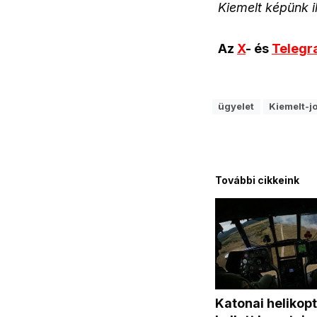
Kiemelt képünk i
Az
X
- és
Teleg
ügyelet
Kiemelt-j
További cikkeink
Katonai helikop