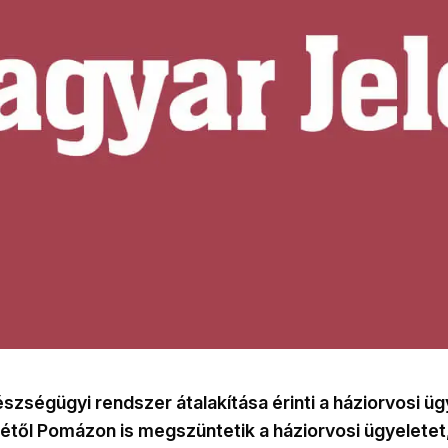
zségügyi rendszer átalakítása érinti a háziorvosi üg
1-jétől Pomázon is megszüntetik a háziorvosi ügyeletet