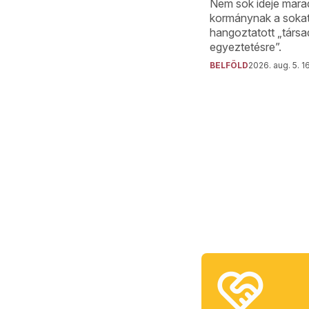
Nem sok ideje mara
kormánynak a soka
hangoztatott „társa
egyeztetésre”.
BELFÖLD
2026. aug. 5. 1