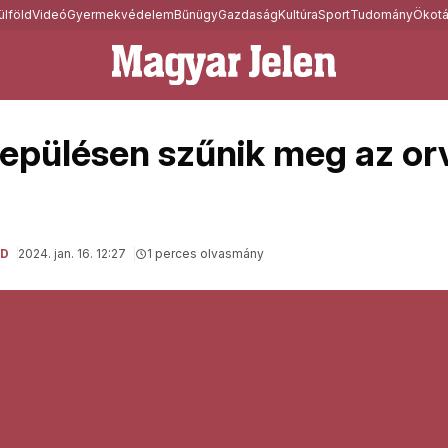
ülföld
Videó
Gyermekvédelem
Bűnügy
Gazdaság
Kultúra
Sport
Tudomány
Ökotá
lepülésen szűnik meg az or
LD
2024. jan. 16. 12:27
1 perces olvasmány