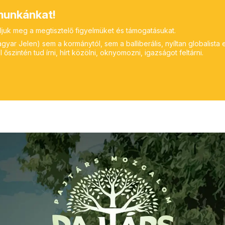
unkánkat!
ljuk meg a megtisztelő figyelmüket és támogatásukat.
yar Jelen) sem a kormánytól, sem a balliberális, nyíltan globalista 
 őszintén tud írni, hírt közölni, oknyomozni, igazságot feltárni.