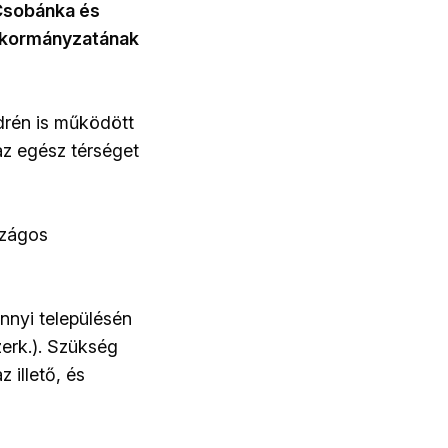
 Csobánka és
 önkormányzatának
drén is működött
az egész térséget
szágos
ennyi településén
zerk.). Szükség
 illető, és