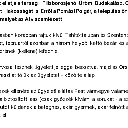
t ellátja a térség - Pilisborosjenő, Üröm, Budakalász,
t - lakosságát is. Erről a Pomázi Polgár, a település
, amelyet az Atv szemlézett.
rásban korábban rajtuk kívül Tahitótfaluban és Szenten
et, februártól azonban a három helyből kettő bezár, és 
rének (kellene) lefednie.
orvosai lesznek ügyeleti jelleggel beosztva, majd az Or
szi át tőlük az ügyeletet - közölte a lap.
dezek ellenére az ügyeleti ellátás Pest vármegye valam
biztosított lesz (csak győzzék kivárni a sorukat - a s
utót küldenek a beteghez, akár gyermek, akár felnőtt az
 el.