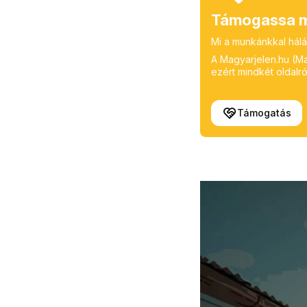
Támogassa m
Mi a munkánkkal hálá
A Magyarjelen.hu (Mag
ezért mindkét oldalról
Támogatás