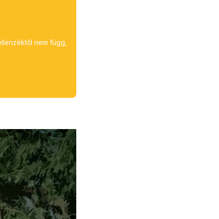
ellenzéktől nem függ,