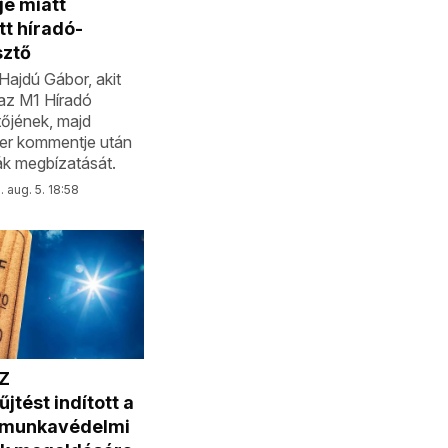
e miatt
tt híradó-
sztő
Hajdú Gábor, akit
az M1 Híradó
őjének, majd
er kommentje után
k megbízatását.
 aug. 5. 18:58
Z
jtést indított a
i munkavédelmi