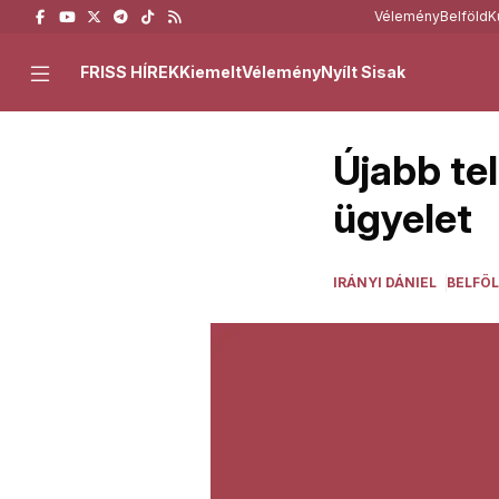
Vélemény
Belföld
K
FRISS HÍREK
Kiemelt
Vélemény
Nyílt Sisak
Újabb te
ügyelet
IRÁNYI DÁNIEL
BELFÖ