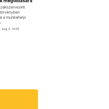
k megoldására
zakszervezeti
törvényben
á a munkahelyi
.
 aug. 5. 14:56