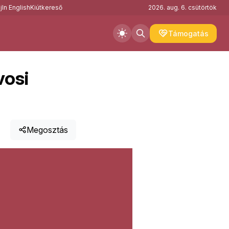
j
In English
Kiútkereső
2026. aug. 6. csütörtök
Támogatás
vosi
Megosztás