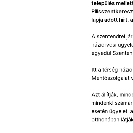
település mellet
Pilisszentkeresz
lapja adott hírt
A szentendrei já
háziorvosi ügyel
egyedül Szentend
Itt a térség házi
Mentőszolgálat ve
Azt állítják, min
mindenki számára 
esetén ügyeleti a
otthonában látják