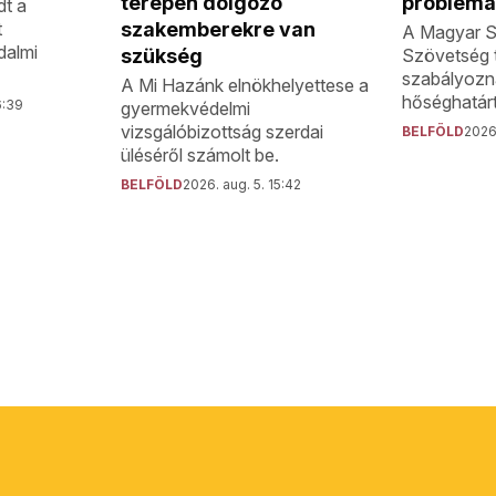
problémá
terepen dolgozó
dt a
t
szakemberekre van
A Magyar S
dalmi
Szövetség 
szükség
szabályozn
A Mi Hazánk elnökhelyettese a
hőséghatárt
6:39
gyermekvédelmi
vizsgálóbizottság szerdai
BELFÖLD
2026.
üléséről számolt be.
BELFÖLD
2026. aug. 5. 15:42