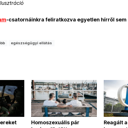
llusztráció
ram
-csatornáinkra feliratkozva egyetlen hírről sem
obb
egészségügyi ellátás
Homoszexuális pár
Reagált 
tereket