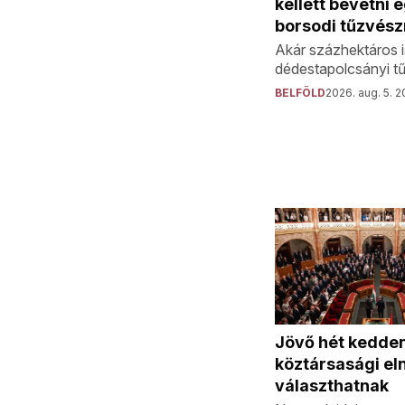
kellett bevetni 
borsodi tűzvész
Akár százhektáros i
dédestapolcsányi tű
BELFÖLD
2026. aug. 5. 2
Jövő hét kedden
köztársasági el
választhatnak