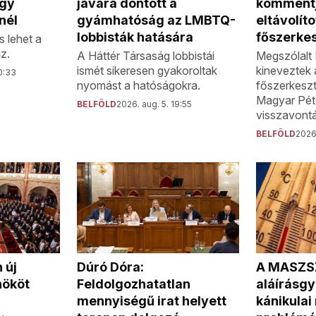
javára döntött a
kommentj
egy
gyámhatóság az LMBTQ-
eltávolíto
nél
lobbisták hatására
főszerke
s lehet a
z.
A Háttér Társaság lobbistái
Megszólalt 
ismét sikeresen gyakoroltak
kineveztek 
0:33
nyomást a hatóságokra.
főszerkeszt
Magyar Pét
BELFÖLD
2026. aug. 5. 19:55
visszavontá
BELFÖLD
2026.
A MASZS
 új
Dúró Dóra:
aláírásgyű
nököt
Feldolgozhatatlan
kánikula
mennyiségű irat helyett