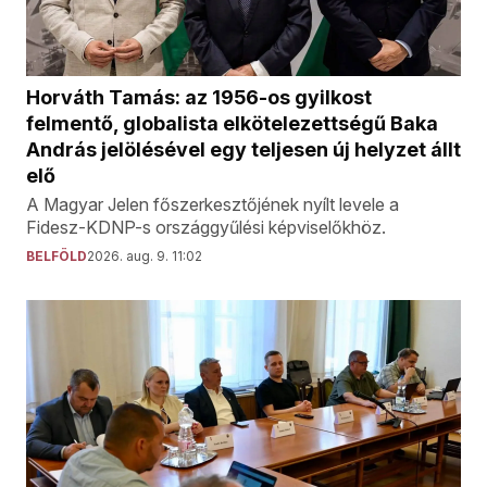
Horváth Tamás: az 1956-os gyilkost
felmentő, globalista elkötelezettségű Baka
András jelölésével egy teljesen új helyzet állt
elő
A Magyar Jelen főszerkesztőjének nyílt levele a
Fidesz-KDNP-s országgyűlési képviselőkhöz.
BELFÖLD
2026. aug. 9. 11:02