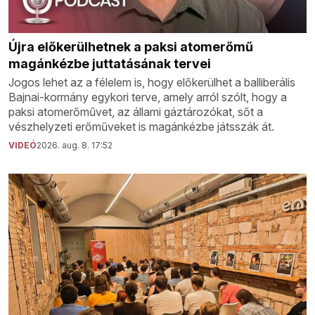
Újra előkerülhetnek a paksi atomerőmű
magánkézbe juttatásának tervei
Jogos lehet az a félelem is, hogy előkerülhet a balliberális
Bajnai-kormány egykori terve, amely arról szólt, hogy a
paksi atomerőművet, az állami gáztározókat, sőt a
vészhelyzeti erőműveket is magánkézbe játsszák át.
VIDEÓ
2026. aug. 8. 17:52