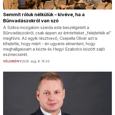
Semmit róluk nélkülük – kivéve, ha a
Bűnvadászokról van szó
A Szikra mozgalom szerda este beszélgetett a
Bűnvadászokról, csak éppen az érintetteket „felejtették el”
meghívni. Az egyik résztvevő, Csepella Olivér azt is
kifejtette, hogy miért – én ugyanis elmentem, hogy
meghallgassam a közte és Hegyi Szabolcs között zajló
eszmecserét.
VÉLEMÉNY
2026. aug. 8. 16:33