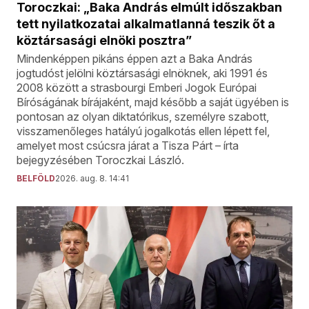
Toroczkai: „Baka András elmúlt időszakban
tett nyilatkozatai alkalmatlanná teszik őt a
köztársasági elnöki posztra”
Mindenképpen pikáns éppen azt a Baka András
jogtudóst jelölni köztársasági elnöknek, aki 1991 és
2008 között a strasbourgi Emberi Jogok Európai
Bíróságának bírájaként, majd később a saját ügyében is
pontosan az olyan diktatórikus, személyre szabott,
visszamenőleges hatályú jogalkotás ellen lépett fel,
amelyet most csúcsra járat a Tisza Párt – írta
bejegyzésében Toroczkai László.
BELFÖLD
2026. aug. 8. 14:41