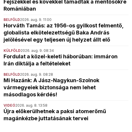
Fejszékkel és kövekkel támadtak a mentősökre
Romániában
BELFÖLD
2026. aug. 9. 11:00
Horváth Tamás: az 1956-os gyilkost felmentő,
globalista elkötelezettségű Baka András
jelölésével egy teljesen új helyzet állt elő
KÜLFÖLD
2026. aug. 9. 08:34
Fordulat a közel-keleti háborúban: immáron
Irán diktálja a feltételeket
BELFÖLD
2026. aug. 9. 08:28
Mi Hazánk: A Jász-Nagykun-Szolnok
vármegyeiek biztonsága nem lehet
másodlagos kérdés!
VIDEÓ
2026. aug. 8. 13:58
Újra előkerülhetnek a paksi atomerőmű
magánkézbe juttatásának tervei