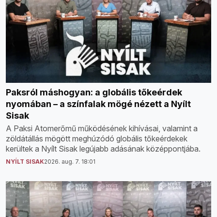
Paksról máshogyan: a globális tőkeérdek
nyomában – a színfalak mögé nézett a Nyílt
Sisak
A Paksi Atomerőmű működésének kihívásai, valamint a
zöldátállás mögött meghúzódó globális tőkeérdekek
kerültek a Nyílt Sisak legújabb adásának középpontjába.
NYÍLT SISAK
2026. aug. 7. 18:01