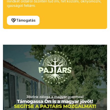
mindkét oldalról őszintén tud írni, hírt közölni, oknyomozni,
igazságot feltárni.
Támogatás