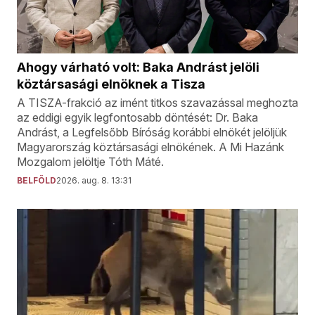
Ahogy várható volt: Baka Andrást jelöli
köztársasági elnöknek a Tisza
A TISZA-frakció az imént titkos szavazással meghozta
az eddigi egyik legfontosabb döntését: Dr. Baka
Andrást, a Legfelsőbb Bíróság korábbi elnökét jelöljük
Magyarország köztársasági elnökének. A Mi Hazánk
Mozgalom jelöltje Tóth Máté.
BELFÖLD
2026. aug. 8. 13:31