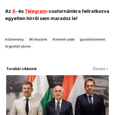
Az
X
- és
Telegram
-csatornáinkra feliratkozva
egyetlen hírről sem maradsz le!
közlemény
Mi Hazánk
Kiemelt-jobb
gazdatüntetés
árgyelán jános
További cikkeink
Összes