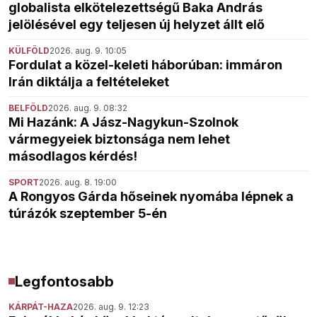
globalista elkötelezettségű Baka András
jelölésével egy teljesen új helyzet állt elő
KÜLFÖLD
2026. aug. 9. 10:05
Fordulat a közel-keleti háborúban: immáron
Irán diktálja a feltételeket
BELFÖLD
2026. aug. 9. 08:32
Mi Hazánk: A Jász-Nagykun-Szolnok
vármegyeiek biztonsága nem lehet
másodlagos kérdés!
SPORT
2026. aug. 8. 19:00
A Rongyos Gárda hőseinek nyomába lépnek a
túrázók szeptember 5-én
Legfontosabb
KÁRPÁT-HAZA
2026. aug. 9. 12:23