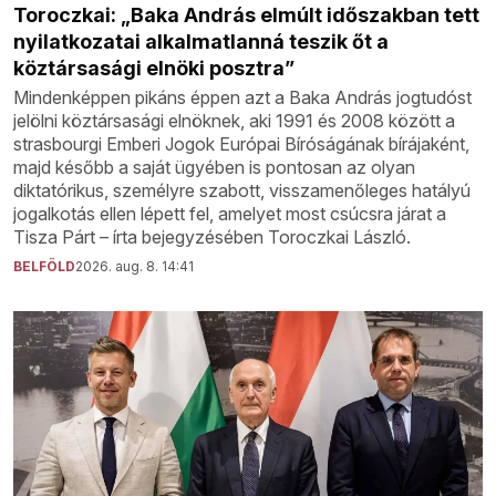
Toroczkai: „Baka András elmúlt időszakban tett
nyilatkozatai alkalmatlanná teszik őt a
köztársasági elnöki posztra”
Mindenképpen pikáns éppen azt a Baka András jogtudóst
jelölni köztársasági elnöknek, aki 1991 és 2008 között a
strasbourgi Emberi Jogok Európai Bíróságának bírájaként,
majd később a saját ügyében is pontosan az olyan
diktatórikus, személyre szabott, visszamenőleges hatályú
jogalkotás ellen lépett fel, amelyet most csúcsra járat a
Tisza Párt – írta bejegyzésében Toroczkai László.
BELFÖLD
2026. aug. 8. 14:41