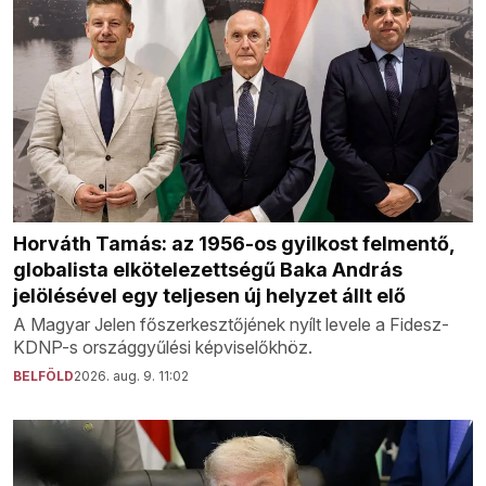
Horváth Tamás: az 1956-os gyilkost felmentő,
globalista elkötelezettségű Baka András
jelölésével egy teljesen új helyzet állt elő
A Magyar Jelen főszerkesztőjének nyílt levele a Fidesz-
KDNP-s országgyűlési képviselőkhöz.
BELFÖLD
2026. aug. 9. 11:02