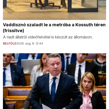
Vaddisznó szaladt le a metróba a Kossuth téren
(frissítve)
A riadt állatról videófelvétel is készült az állomáson.
BELFÖLD
2026. aug. 8. 12:44