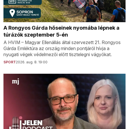
A Rongyos Gárda hőseinek nyomába lépnek a
túrázók szeptember 5-én
A HVIM – Magyar Ellenállás által szervezett 21. Rongyos
Gárda Emléktúra az ország minden pontjáról hívja a
nyugati végek védelmezői előtt tisztelegni vágyókat.
SPORT
2026. aug. 8. 19:00