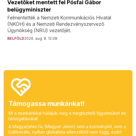
Vezetőket mentett fel Pósfai Gábor
belügyminiszter
Felmentették a Nemzeti Kommunikációs Hivatal
(NKOH) és a Nemzeti Rendezvényszervező
Ügynökség (NRÜ) vezetőjét.
BELFÖLD
2026. aug. 8. 12:08
Támogassa munkánkat!
Mi a munkánkkal háláljuk meg a megtisztelő figyelmüket és
támogatásukat.
A Magyarjelen.hu (Magyar Jelen) sem a kormánytól, sem a
balliberális, nyíltan globalista ellenzéktől nem függ, ezért