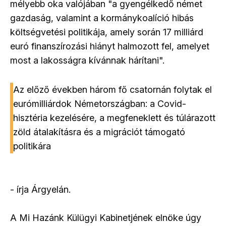
mélyebb oka valójában "a gyengélkedő német
gazdaság, valamint a kormánykoalíció hibás
költségvetési politikája, amely során 17 milliárd
euró finanszírozási hiányt halmozott fel, amelyet
most a lakosságra kívánnak hárítani".
Az előző években három fő csatornán folytak el
eurómilliárdok Németországban: a Covid-
hisztéria kezelésére, a megfeneklett és túlárazott
zöld átalakításra és a migrációt támogató
politikára
- írja Árgyelán.
A Mi Hazánk Külügyi Kabinetjének elnöke úgy