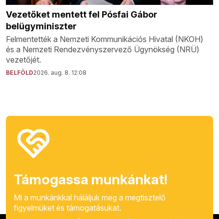
Vezetőket mentett fel Pósfai Gábor
belügyminiszter
Felmentették a Nemzeti Kommunikációs Hivatal (NKOH)
és a Nemzeti Rendezvényszervező Ügynökség (NRÜ)
vezetőjét.
BELFÖLD
2026. aug. 8. 12:08
Támogassa munkánkat!
Mi a munkánkkal háláljuk meg a megtisztelő
figyelmüket és támogatásukat.