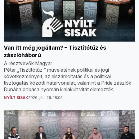
Van itt még jogállam? – Tisztítótűz és
zászlóháború
A résztvevők Magyar
Péter „Tisztítótűz ” műveletének politikai és jogi
következményeit, az elszámoltatás és a politikai
tisztogatás közötti határvonalat, valamint a Pride zászlók
Dunába dobása nyomán kialakult vitát elemezték.
NYÍLT SISAK
2026. jún. 26. 18:05