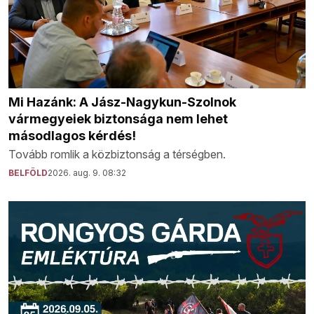
Mi Hazánk: A Jász-Nagykun-Szolnok
vármegyeiek biztonsága nem lehet
másodlagos kérdés!
Tovább romlik a közbiztonság a térségben.
BELFÖLD
2026. aug. 9. 08:32