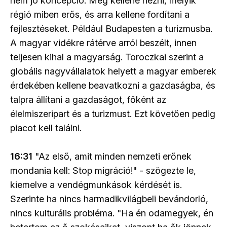
nem jó koncepció. Meg kellene nézni, melyik
régió miben erős, és arra kellene fordítani a
fejlesztéseket. Például Budapesten a turizmusba.
A magyar vidékre rátérve arról beszélt, innen
teljesen kihal a magyarság. Toroczkai szerint a
globális nagyvállalatok helyett a magyar emberek
érdekében kellene beavatkozni a gazdaságba, és
talpra állítani a gazdaságot, főként az
élelmiszeripart és a turizmust. Ezt követően pedig
piacot kell találni.
16:31
"Az első, amit minden nemzeti erőnek
mondania kell: Stop migráció!" - szögezte le,
kiemelve a vendégmunkások kérdését is.
Szerinte ha nincs harmadikvilágbeli bevándorló,
nincs kulturális probléma. "Ha én odamegyek, én