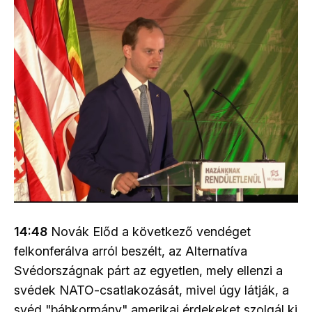
14:48
Novák Előd a következő vendéget
felkonferálva arról beszélt, az Alternatíva
Svédországnak párt az egyetlen, mely ellenzi a
svédek NATO-csatlakozását, mivel úgy látják, a
svéd "bábkormány" amerikai érdekeket szolgál ki