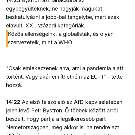
14:25
Bystron azt tanácsolta az
egybegyűlteknek, ne hagyják magukat
beskatulyázni a jobb-bal tengelybe, mert ezek
elavult, XXI. századi kategóriák.
Közös ellenségeink, a globalisták, és olyan
szervezeteik, mint a WHO.
"Csak emlékezzenek arra, ami a pandémia alatt
történt. Vagy akár említhetném az EU-it" - tette
hozzá.
14:22
Az első felszólaló az AfD képviseletében
jelen lévő Petr Bystron. Ő többek között arról
beszélt, hogy pártja a legsikeresebb párt
Németországban, még akkor is, ha rendre azt