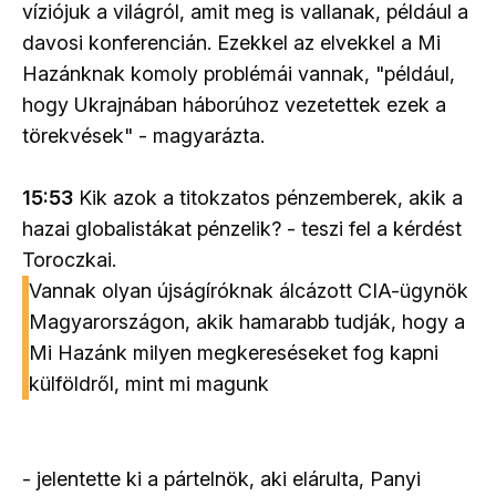
víziójuk a világról, amit meg is vallanak, például a
davosi konferencián. Ezekkel az elvekkel a Mi
Hazánknak komoly problémái vannak, "például,
hogy Ukrajnában háborúhoz vezetettek ezek a
törekvések" - magyarázta.
15:53
Kik azok a titokzatos pénzemberek, akik a
hazai globalistákat pénzelik? - teszi fel a kérdést
Toroczkai.
Vannak olyan újságíróknak álcázott CIA-ügynök
Magyarországon, akik hamarabb tudják, hogy a
Mi Hazánk milyen megkereséseket fog kapni
külföldről, mint mi magunk
- jelentette ki a pártelnök, aki elárulta, Panyi