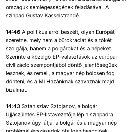
országuk semlegességének feladásával. A
színpad Gustav Kasselstrandé.
14:46
A politikus arról beszélt, olyan Európát
szeretne, mely nem a bürokráciát és a tőkét
szolgálja, hanem a polgárokat és a népeket.
Szerinte a közelgő EP-választások az európai
civilizáció szempontjából döntő jelentőségűek
lesznek, és reméli, a magyar nép bölcsen fog
dönteni, és a Mi Hazánknak szavaznak majd
bizalmat.
14:43
Sztaniszlav Sztojanov, a bolgár
Újjászületés EP-listavezetője lép a színpadra.
Sztojanov úgy látja, a bolgár és a magyar nép
problémái évszázadok óta igen hasonlóak.