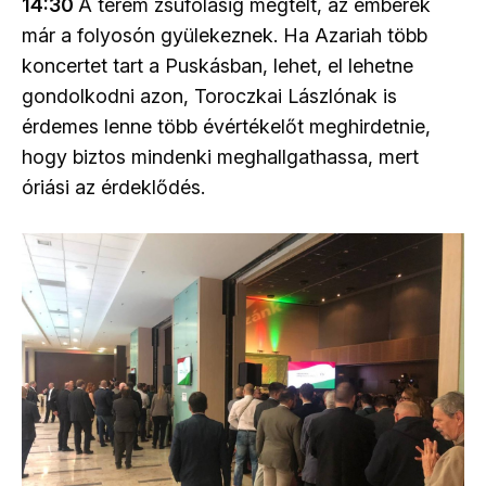
14:30
A terem zsúfolásig megtelt, az emberek
már a folyosón gyülekeznek. Ha Azariah több
koncertet tart a Puskásban, lehet, el lehetne
gondolkodni azon, Toroczkai Lászlónak is
érdemes lenne több évértékelőt meghirdetnie,
hogy biztos mindenki meghallgathassa, mert
óriási az érdeklődés.