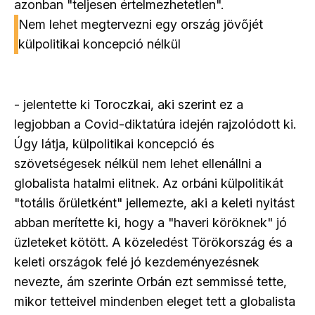
azonban "teljesen értelmezhetetlen".
Nem lehet megtervezni egy ország jövőjét
külpolitikai koncepció nélkül
- jelentette ki Toroczkai, aki szerint ez a
legjobban a Covid-diktatúra idején rajzolódott ki.
Úgy látja, külpolitikai koncepció és
szövetségesek nélkül nem lehet ellenállni a
globalista hatalmi elitnek. Az orbáni külpolitikát
"totális őrületként" jellemezte, aki a keleti nyitást
abban merítette ki, hogy a "haveri köröknek" jó
üzleteket kötött. A közeledést Törökország és a
keleti országok felé jó kezdeményezésnek
nevezte, ám szerinte Orbán ezt semmissé tette,
mikor tetteivel mindenben eleget tett a globalista