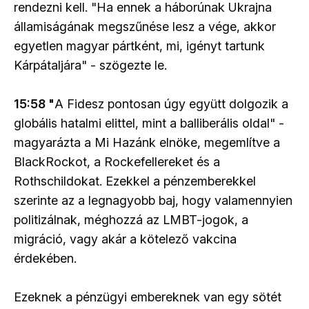
rendezni kell. "Ha ennek a háborúnak Ukrajna
államiságának megszűnése lesz a vége, akkor
egyetlen magyar pártként, mi, igényt tartunk
Kárpátaljára" - szögezte le.
15:58 "
A Fidesz pontosan úgy együtt dolgozik a
globális hatalmi elittel, mint a balliberális oldal" -
magyarázta a Mi Hazánk elnöke, megemlítve a
BlackRockot, a Rockefellereket és a
Rothschildokat. Ezekkel a pénzemberekkel
szerinte az a legnagyobb baj, hogy valamennyien
politizálnak, méghozzá az LMBT-jogok, a
migráció, vagy akár a kötelező vakcina
érdekében.
Ezeknek a pénzügyi embereknek van egy sötét