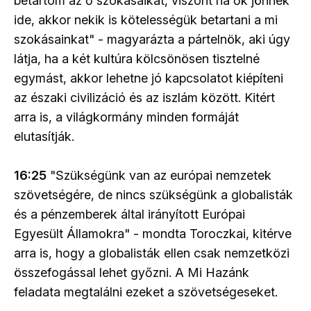
betartom az ő szokásaikat, viszont ha ők jönnek
ide, akkor nekik is kötelességük betartani a mi
szokásainkat" - magyarázta a pártelnök, aki úgy
látja, ha a két kultúra kölcsönösen tisztelné
egymást, akkor lehetne jó kapcsolatot kiépíteni
az északi civilizáció és az iszlám között. Kitért
arra is, a világkormány minden formáját
elutasítják.
16:25
"Szükségünk van az európai nemzetek
szövetségére, de nincs szükségünk a globalisták
és a pénzemberek által irányított Európai
Egyesült Államokra" - mondta Toroczkai, kitérve
arra is, hogy a globalisták ellen csak nemzetközi
összefogással lehet győzni. A Mi Hazánk
feladata megtalálni ezeket a szövetségeseket.