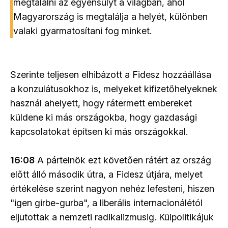
megtalálni az egyensúlyt a világban, ahol
Magyarország is megtalálja a helyét, különben
valaki gyarmatosítani fog minket.
Szerinte teljesen elhibázott a Fidesz hozzáállása
a konzulátusokhoz is, melyeket kifizetőhelyeknek
használ ahelyett, hogy rátermett embereket
küldene ki más országokba, hogy gazdasági
kapcsolatokat építsen ki más országokkal.
16:08
A pártelnök ezt követően rátért az ország
előtt álló második útra, a Fidesz útjára, melyet
értékelése szerint nagyon nehéz lefesteni, hiszen
"igen girbe-gurba", a liberális internacionálétól
eljutottak a nemzeti radikalizmusig. Külpolitikájuk