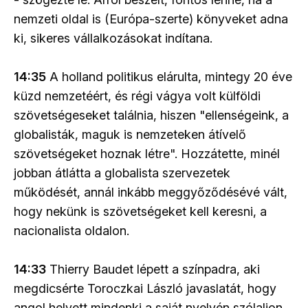
nemzeti oldal is (Európa-szerte) könyveket adna
ki, sikeres vállalkozásokat indítana.
14:35
A holland politikus elárulta, mintegy 20 éve
küzd nemzetéért, és régi vágya volt külföldi
szövetségeseket találnia, hiszen "ellenségeink, a
globalisták, maguk is nemzeteken átívelő
szövetségeket hoznak létre". Hozzátette, minél
jobban átlátta a globalista szervezetek
működését, annál inkább meggyőződésévé vált,
hogy nekünk is szövetségeket kell keresni, a
nacionalista oldalon.
14:33
Thierry Baudet lépett a színpadra, aki
megdicsérte Toroczkai László javaslatát, hogy
angol helyett mindenki a saját nyelvén szólaljon