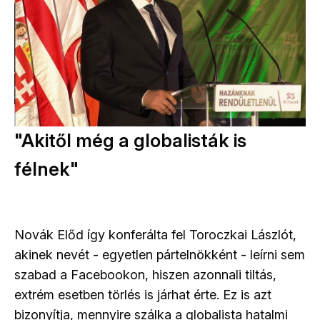
"Akitől még a globalisták is
félnek"
Novák Előd így konferálta fel Toroczkai Lászlót,
akinek nevét - egyetlen pártelnökként - leírni sem
szabad a Facebookon, hiszen azonnali tiltás,
extrém esetben törlés is járhat érte. Ez is azt
bizonyítja, mennyire szálka a globalista hatalmi