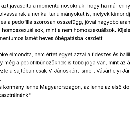
ó azt javasolta a momentumosoknak, hogy ha már enny
 olvassanak amerikai tanulmányokat is, melyek kimond
és a pedofília szorosan összefügg, jóval nagyobb ará
 homoszexuálisok, mint a nem homoszexuálisok. Kijele
omentumos ismét heves óbégatásba kezdett.
ke elmondta, nem értet egyet azzal a fideszes és balli
gy még a pedofilbűnözőknek is több joga van, mint az á
ezte a sajtóban csak V. Jánosként ismert Vásárhelyi Já
.
 kormány lenne Magyarországon, az lenne az első dol
kasztrálnánk"