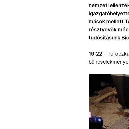
nemzeti ellenzé
igazgatóhelyette
mások mellett To
résztvevők mécse
tudósításunk Bic
19:22
- Toroczka
bűncselekmények 