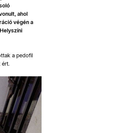
soló
vonult, ahol
ráció végén a
Helyszíni
tak a pedofil
ért.