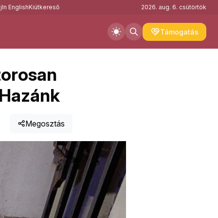
j
In English
Kiútkereső
2026. aug. 6. csütörtök
Támogatás
zorosan
i Hazánk
Megosztás