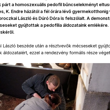
k párt a homoszexuális pedofil bűncselekményt eltus
s, K. Endre házától a fél órára lévő gyermekotthonig 
roczkai László és Dúró Dóra is felszólalt. A demonst
seket gyújtottak a pedofília áldozataink emlékére. 
skéről.
i László beszéde után a résztvevők mécseseket gyújtot
áldozataiért, ezzel a rendezvény formális része véget 