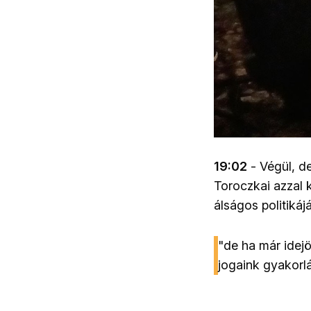
19:02
- Végül, d
Toroczkai azzal 
álságos politikáj
"de ha már idej
jogaink gyakorl