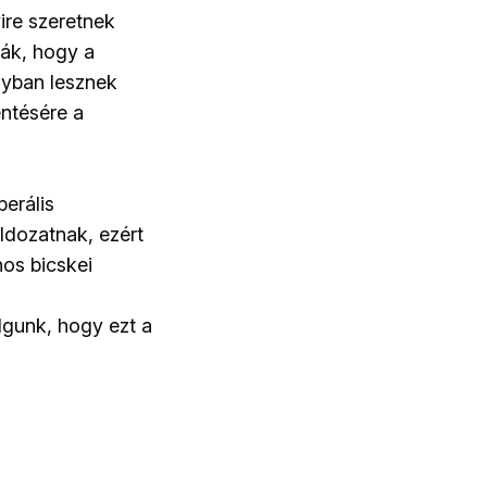
ire szeretnek
ják, hogy a
nyban lesznek
ntésére a
berális
ldozatnak, ezért
nos bicskei
gunk, hogy ezt a