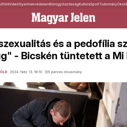
ülföld
Videó
Gyermekvédelem
Bűnügy
Gazdaság
Kultúra
Sport
Tudomány
Ökotá
zexualitás és a pedofília s
g" - Bicskén tüntetett a M
FÖLD
2024. febr. 13. 18:10
5 perces olvasmány