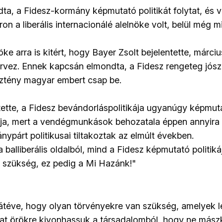
ta, a Fidesz-kormány képmutató politikát folytat, és 
on a liberális internacionálé alelnöke volt, belül még min
e arra is kitért, hogy Bayer Zsolt bejelentette, márciu
rvez. Ennek kapcsán elmondta, a Fidesz rengeteg jós
ztény magyar embert csap be.
ette, a Fidesz bevándorláspolitikája ugyanúgy képmuta
ja, mert a vendégmunkások behozatala éppen annyira 
nypárt politikusai tiltakoztak az elmúlt években.
a balliberális oldalból, mind a Fidesz képmutató politik
 szükség, ez pedig a Mi Hazánk!"
zátéve, hogy olyan törvényekre van szükség, amelyek l
kat örökre kivonhassuk a társadalomból, hogy ne mász