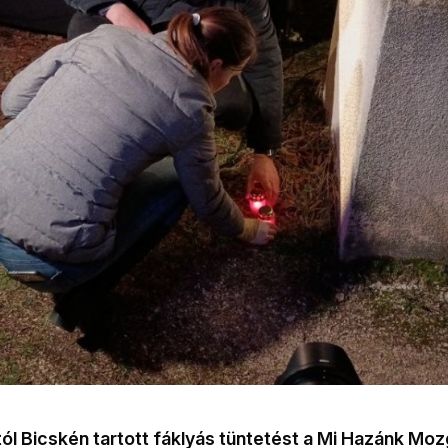
ól Bicskén tartott fáklyás tüntetést a Mi Hazánk Mo