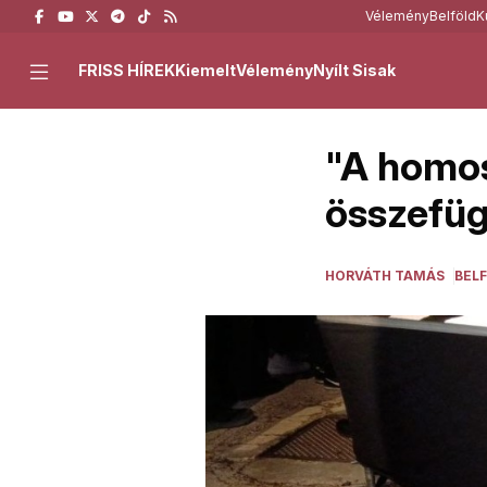
Vélemény
Belföld
K
FRISS HÍREK
Kiemelt
Vélemény
Nyílt Sisak
"A homos
összefüg
HORVÁTH TAMÁS
BEL