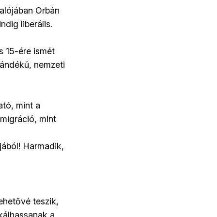
valójában Orbán
dig liberális.
s 15-ére ismét
zándékú, nemzeti
tó, mint a
migráció, mint
ájából! Harmadik,
ehetővé teszik,
kálhassanak a