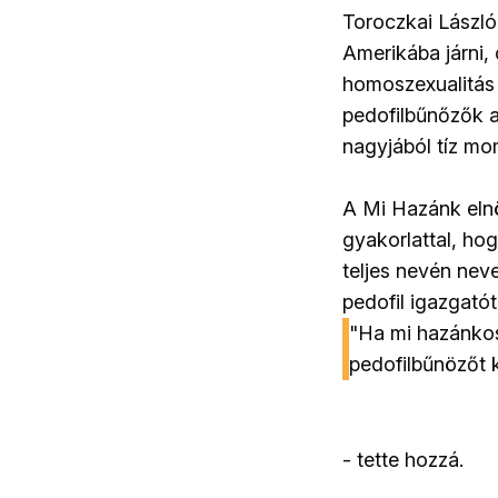
Toroczkai Lászl
Amerikába járni,
homoszexualitás 
pedofilbűnőzők a
nagyjából tíz m
A Mi Hazánk elnö
gyakorlattal, ho
teljes nevén nev
pedofil igazgatót
"Ha mi hazánkos
pedofilbűnözőt 
- tette hozzá.