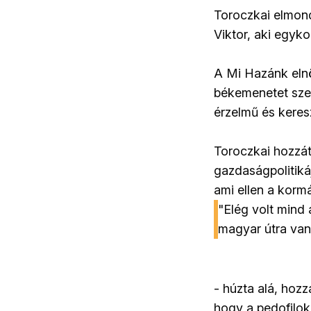
Toroczkai elmond
Viktor, aki egykor
A Mi Hazánk elnök
békemenetet sze
érzelmű és keres
Toroczkai hozzát
gazdaságpolitiká
ami ellen a kormá
"Elég volt mind 
magyar útra van
- húzta alá, hoz
hogy a pedofilo