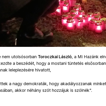
e nem utolsósorban
Toroczkai László
, a Mi Hazánk elnö
kezdte a beszédét, hogy a mostani tüntetés elsősorban
ának leleplezésére hivatott,
öttek a nagy demokraták, hogy akadályozzanak minke
ásában, akkor néhány szót hozzájuk is szólnék".