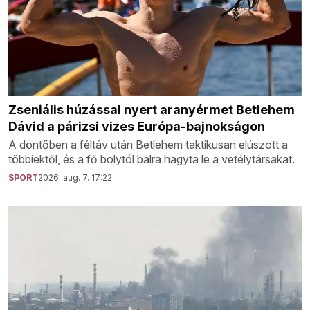
Zseniális húzással nyert aranyérmet Betlehem
Dávid a párizsi vizes Európa-bajnokságon
A döntőben a féltáv után Betlehem taktikusan elúszott a
többiektől, és a fő bolytól balra hagyta le a vetélytársakat.
SPORT
2026. aug. 7. 17:22