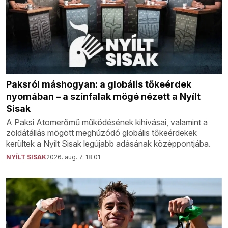
Paksról máshogyan: a globális tőkeérdek
nyomában – a színfalak mögé nézett a Nyílt
Sisak
A Paksi Atomerőmű működésének kihívásai, valamint a
zöldátállás mögött meghúzódó globális tőkeérdekek
kerültek a Nyílt Sisak legújabb adásának középpontjába.
NYÍLT SISAK
2026. aug. 7. 18:01