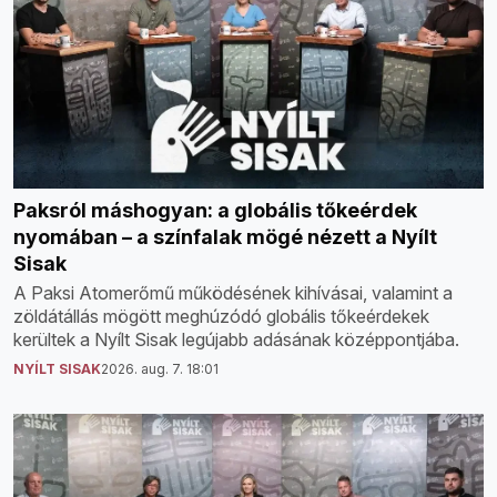
Paksról máshogyan: a globális tőkeérdek
nyomában – a színfalak mögé nézett a Nyílt
Sisak
A Paksi Atomerőmű működésének kihívásai, valamint a
zöldátállás mögött meghúzódó globális tőkeérdekek
kerültek a Nyílt Sisak legújabb adásának középpontjába.
NYÍLT SISAK
2026. aug. 7. 18:01