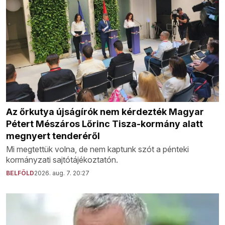
Az őrkutya újságírók nem kérdezték Magyar
Pétert Mészáros Lőrinc Tisza-kormány alatt
megnyert tenderéről
Mi megtettük volna, de nem kaptunk szót a pénteki
kormányzati sajtótájékoztatón.
BELFÖLD
2026. aug. 7. 20:27