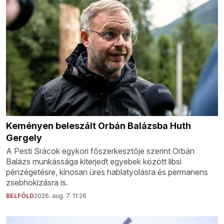
Keményen beleszált Orbán Balázsba Huth
Gergely
A Pesti Srácok egykori főszerkesztője szerint Orbán
Balázs munkássága kiterjedt egyebek között libsi
pénzégetésre, kínosan üres hablatyolásra és permanens
zsebhokizásra is.
BELFÖLD
2026. aug. 7. 11:26