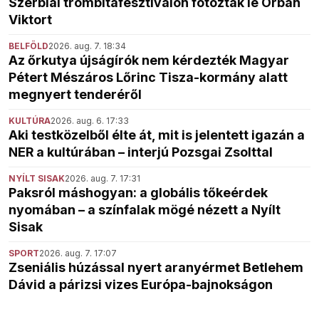
Szerbiai trombitafesztiválon fotózták le Orbán
Viktort
BELFÖLD
2026. aug. 7. 18:34
Az őrkutya újságírók nem kérdezték Magyar
Pétert Mészáros Lőrinc Tisza-kormány alatt
megnyert tenderéről
KULTÚRA
2026. aug. 6. 17:33
Aki testközelből élte át, mit is jelentett igazán a
NER a kultúrában – interjú Pozsgai Zsolttal
NYÍLT SISAK
2026. aug. 7. 17:31
Paksról máshogyan: a globális tőkeérdek
nyomában – a színfalak mögé nézett a Nyílt
Sisak
SPORT
2026. aug. 7. 17:07
Zseniális húzással nyert aranyérmet Betlehem
Dávid a párizsi vizes Európa-bajnokságon