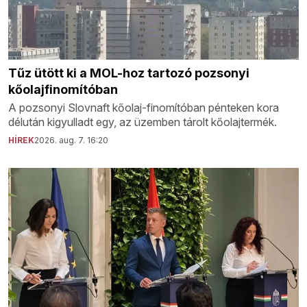
Tűz ütött ki a MOL-hoz tartozó pozsonyi
kőolajfinomítóban
A pozsonyi Slovnaft kőolaj-finomítóban pénteken kora
délután kigyulladt egy, az üzemben tárolt kőolajtermék.
HÍREK
2026. aug. 7. 16:20