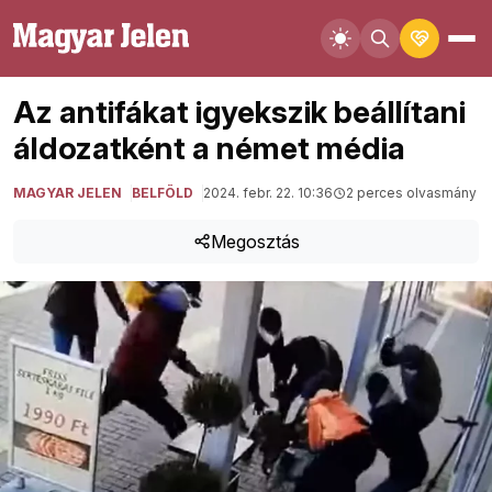
Az antifákat igyekszik beállítani
áldozatként a német média
MAGYAR JELEN
BELFÖLD
2024. febr. 22. 10:36
2 perces olvasmány
Megosztás