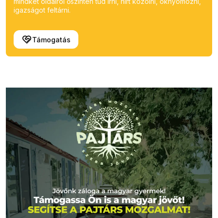
mindkét oldalról őszintén tud írni, hírt közölni, oknyomozni,
igazságot feltárni.
Támogatás