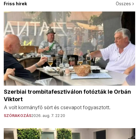
Friss hírek
Összes
Szerbiai trombitafesztiválon fotózták le Orbán
Viktort
A volt kormányfő sört és csevapot fogyasztott.
SZÓRAKOZÁS
2026. aug. 7. 22:20