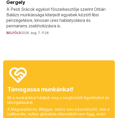
Gergely
A Pesti Srácok egykori főszerkesztője szerint Orbán
Balázs munkássága kiterjedt egyebek között libsi
pénzégetésre, kínosan üres hablatyolásra és
permanens zsebhokizásra is.
BELFÖLD
2026. aug. 7. 11:26
Támogassa munkánkat!
Mi a munkánkkal háláljuk meg a megtisztelő figyelmüket és
támogatásukat.
A Magyarjelen.hu (Magyar Jelen) sem a kormánytól, sem a
balliberális, nyíltan globalista ellenzéktől nem függ, ezért