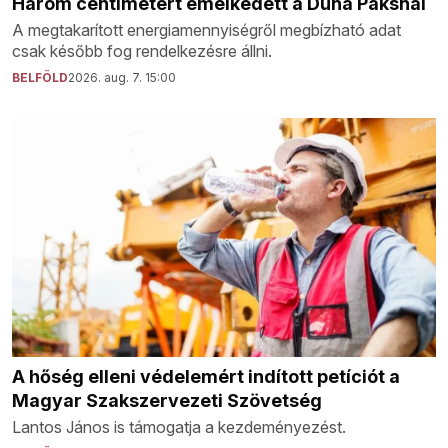
Három centimétert emelkedett a Duna Paksnál
A megtakarított energiamennyiségről megbízható adat
csak később fog rendelkezésre állni.
BELFÖLD
2026. aug. 7. 15:00
A hőség elleni védelemért indított petíciót a
Magyar Szakszervezeti Szövetség
Lantos János is támogatja a kezdeményezést.