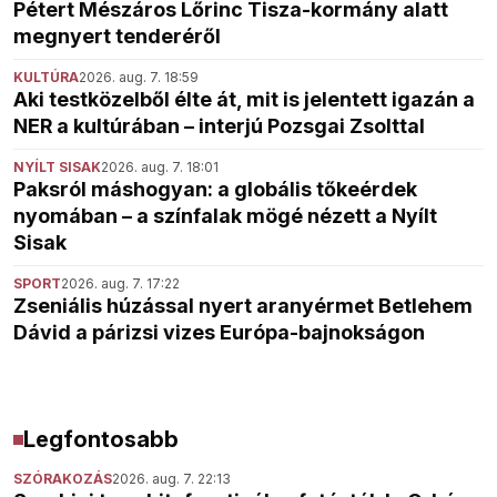
Pétert Mészáros Lőrinc Tisza-kormány alatt
megnyert tenderéről
KULTÚRA
2026. aug. 7. 18:59
Aki testközelből élte át, mit is jelentett igazán a
NER a kultúrában – interjú Pozsgai Zsolttal
NYÍLT SISAK
2026. aug. 7. 18:01
Paksról máshogyan: a globális tőkeérdek
nyomában – a színfalak mögé nézett a Nyílt
Sisak
SPORT
2026. aug. 7. 17:22
Zseniális húzással nyert aranyérmet Betlehem
Dávid a párizsi vizes Európa-bajnokságon
Legfontosabb
SZÓRAKOZÁS
2026. aug. 7. 22:13