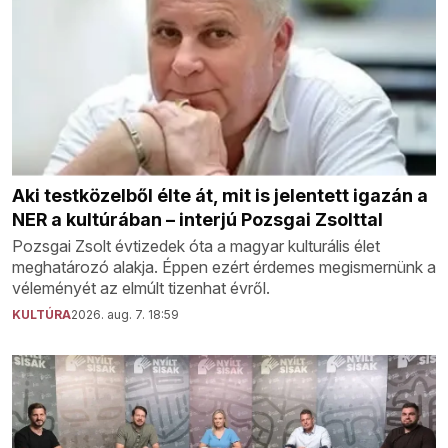
Aki testközelből élte át, mit is jelentett igazán a
NER a kultúrában – interjú Pozsgai Zsolttal
Pozsgai Zsolt évtizedek óta a magyar kulturális élet
meghatározó alakja. Éppen ezért érdemes megismernünk a
véleményét az elmúlt tizenhat évről.
KULTÚRA
2026. aug. 7. 18:59