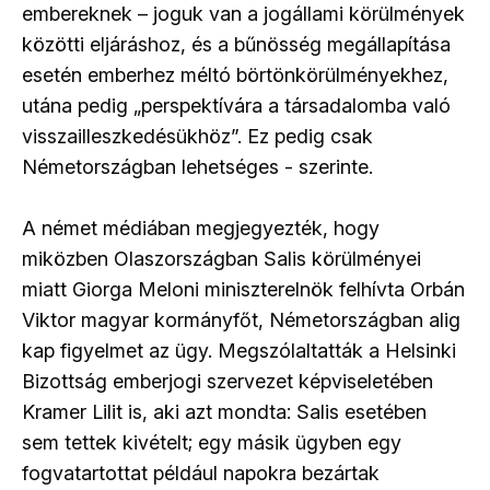
embereknek – joguk van a jogállami körülmények
közötti eljáráshoz, és a bűnösség megállapítása
esetén emberhez méltó börtönkörülményekhez,
utána pedig „perspektívára a társadalomba való
visszailleszkedésükhöz”. Ez pedig csak
Németországban lehetséges - szerinte.
A német médiában megjegyezték, hogy
miközben Olaszországban Salis körülményei
miatt Giorga Meloni miniszterelnök felhívta Orbán
Viktor magyar kormányfőt, Németországban alig
kap figyelmet az ügy. Megszólaltatták a Helsinki
Bizottság emberjogi szervezet képviseletében
Kramer Lilit is, aki azt mondta: Salis esetében
sem tettek kivételt; egy másik ügyben egy
fogvatartottat például napokra bezártak