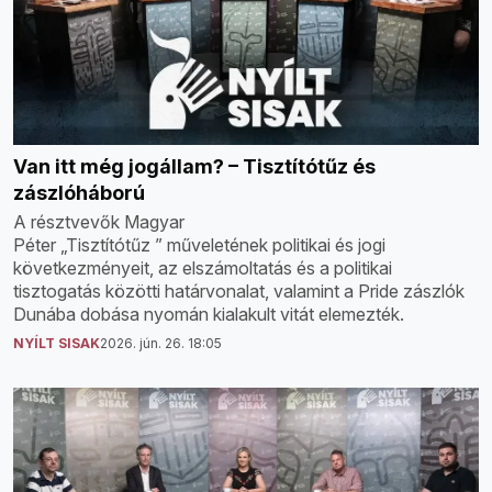
Van itt még jogállam? – Tisztítótűz és
zászlóháború
A résztvevők Magyar
Péter „Tisztítótűz ” műveletének politikai és jogi
következményeit, az elszámoltatás és a politikai
tisztogatás közötti határvonalat, valamint a Pride zászlók
Dunába dobása nyomán kialakult vitát elemezték.
NYÍLT SISAK
2026. jún. 26. 18:05