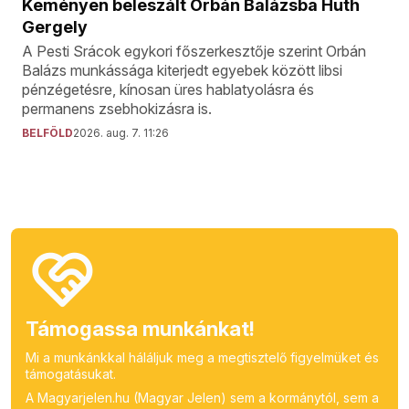
Keményen beleszált Orbán Balázsba Huth
Gergely
A Pesti Srácok egykori főszerkesztője szerint Orbán
Balázs munkássága kiterjedt egyebek között libsi
pénzégetésre, kínosan üres hablatyolásra és
permanens zsebhokizásra is.
BELFÖLD
2026. aug. 7. 11:26
Támogassa munkánkat!
Mi a munkánkkal háláljuk meg a megtisztelő figyelmüket és
támogatásukat.
A Magyarjelen.hu (Magyar Jelen) sem a kormánytól, sem a