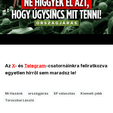
Az
X
- és
Telegram
-csatornáinkra feliratkozva
egyetlen hírről sem maradsz le!
Mi Hazánk
országjárás
EP választás
Kiemelt-jobb
Toroczkai László