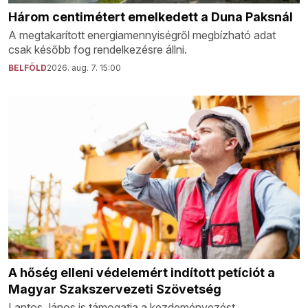
Három centimétert emelkedett a Duna Paksnál
A megtakarított energiamennyiségről megbízható adat
csak később fog rendelkezésre állni.
BELFÖLD
2026. aug. 7. 15:00
A hőség elleni védelemért indított petíciót a
Magyar Szakszervezeti Szövetség
Lantos János is támogatja a kezdeményezést.