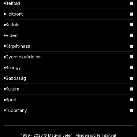
Belföld
Holtpont
Külföld
Videó
Kárpát-haza
Gyermekvédelem
Bűnügy
Gazdaság
Kultúra
Sport
Tudomány
1999 -
2026 © Magyar Jelen | Minden jog fenntartva!