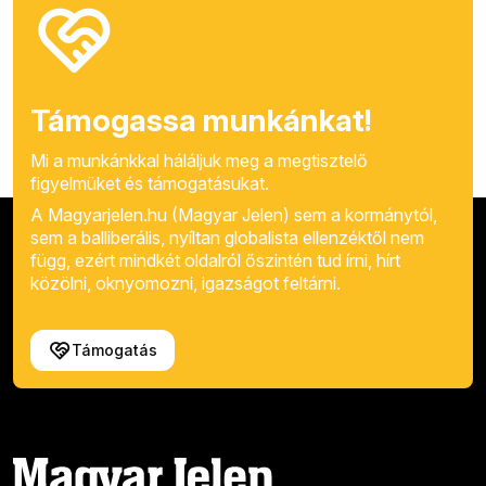
Támogassa munkánkat!
Mi a munkánkkal háláljuk meg a megtisztelő
figyelmüket és támogatásukat.
A Magyarjelen.hu (Magyar Jelen) sem a kormánytól,
sem a balliberális, nyíltan globalista ellenzéktől nem
függ, ezért mindkét oldalról őszintén tud írni, hírt
közölni, oknyomozni, igazságot feltárni.
Támogatás