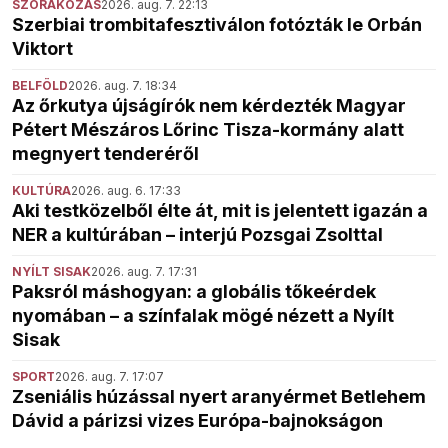
SZÓRAKOZÁS
2026. aug. 7. 22:13
Szerbiai trombitafesztiválon fotózták le Orbán
Viktort
BELFÖLD
2026. aug. 7. 18:34
Az őrkutya újságírók nem kérdezték Magyar
Pétert Mészáros Lőrinc Tisza-kormány alatt
megnyert tenderéről
KULTÚRA
2026. aug. 6. 17:33
Aki testközelből élte át, mit is jelentett igazán a
NER a kultúrában – interjú Pozsgai Zsolttal
NYÍLT SISAK
2026. aug. 7. 17:31
Paksról máshogyan: a globális tőkeérdek
nyomában – a színfalak mögé nézett a Nyílt
Sisak
SPORT
2026. aug. 7. 17:07
Zseniális húzással nyert aranyérmet Betlehem
Dávid a párizsi vizes Európa-bajnokságon