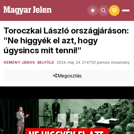
Toroczkai László országjáráson:
"Ne higgyék el azt, hogy
úgysincs mit tenni!"
KEMÉNY JÁNOS
BELFÖLD
2024. máj. 24. 21:47
1 perces olvasmány
Megosztás