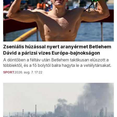
Zseniális húzással nyert aranyérmet Betlehem
Dávid a párizsi vizes Európa-bajnokságon
A döntőben a féltáv után Betlehem taktikusan elúszott a
többiektől, és a fő bolytól balra hagyta le a vetélytársakat.
SPORT
2026. aug. 7. 17:22