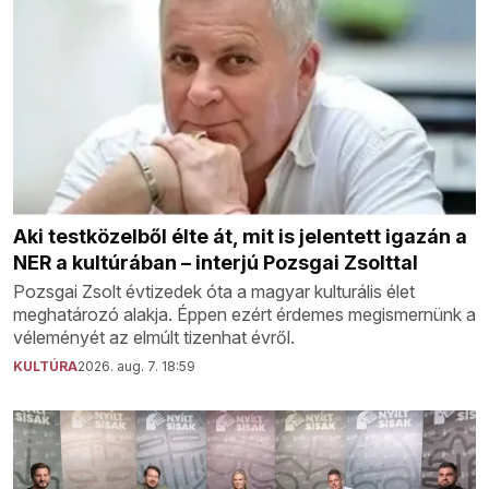
Aki testközelből élte át, mit is jelentett igazán a
NER a kultúrában – interjú Pozsgai Zsolttal
Pozsgai Zsolt évtizedek óta a magyar kulturális élet
meghatározó alakja. Éppen ezért érdemes megismernünk a
véleményét az elmúlt tizenhat évről.
KULTÚRA
2026. aug. 7. 18:59