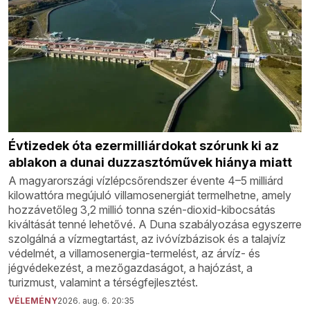
Évtizedek óta ezermilliárdokat szórunk ki az
ablakon a dunai duzzasztóművek hiánya miatt
A magyarországi vízlépcsőrendszer évente 4–5 milliárd
kilowattóra megújuló villamosenergiát termelhetne, amely
hozzávetőleg 3,2 millió tonna szén-dioxid-kibocsátás
kiváltását tenné lehetővé. A Duna szabályozása egyszerre
szolgálná a vízmegtartást, az ivóvízbázisok és a talajvíz
védelmét, a villamosenergia-termelést, az árvíz- és
jégvédekezést, a mezőgazdaságot, a hajózást, a
turizmust, valamint a térségfejlesztést.
VÉLEMÉNY
2026. aug. 6. 20:35