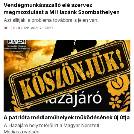
Vendégmunkásszálló elé szervez
megmozdulást a Mi Hazánk Szombathelyen
Azt állítják, a probléma továbbra is jelen van.
BELFÖLD
2026. aug. 7. 09:27
A patrióta médiaműhelyek működésének új útja
A Hazajáró helyzetéről írt a Magyar Nemzeti
Médiaszövetség.