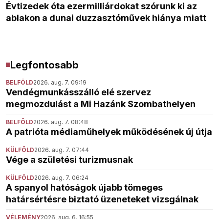
Évtizedek óta ezermilliárdokat szórunk ki az
ablakon a dunai duzzasztóművek hiánya miatt
Legfontosabb
BELFÖLD
2026. aug. 7. 09:19
Vendégmunkásszálló elé szervez
megmozdulást a Mi Hazánk Szombathelyen
BELFÖLD
2026. aug. 7. 08:48
A patrióta médiaműhelyek működésének új útja
KÜLFÖLD
2026. aug. 7. 07:44
Vége a születési turizmusnak
KÜLFÖLD
2026. aug. 7. 06:24
A spanyol hatóságok újabb tömeges
határsértésre biztató üzeneteket vizsgálnak
VÉLEMÉNY
2026. aug. 6. 16:55