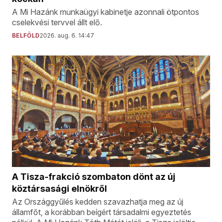
A Mi Hazánk munkaügyi kabinetje azonnali ötpontos
cselekvési tervvel állt elő.
BELFÖLD
2026. aug. 6. 14:47
A Tisza-frakció szombaton dönt az új
köztársasági elnökről
Az Országgyűlés kedden szavazhatja meg az új
államfőt, a korábban beígért társadalmi egyeztetés