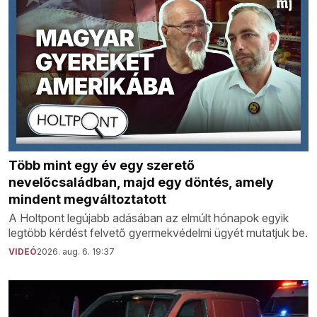
Több mint egy év egy szerető
nevelőcsaládban, majd egy döntés, amely
mindent megváltoztatott
A Holtpont legújabb adásában az elmúlt hónapok egyik
legtöbb kérdést felvető gyermekvédelmi ügyét mutatjuk be.
VIDEÓ
2026. aug. 6. 19:37