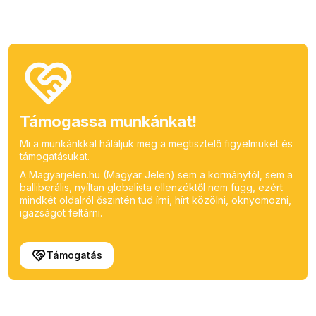
Támogassa munkánkat!
Mi a munkánkkal háláljuk meg a megtisztelő figyelmüket és
támogatásukat.
A Magyarjelen.hu (Magyar Jelen) sem a kormánytól, sem a
balliberális, nyíltan globalista ellenzéktől nem függ, ezért
mindkét oldalról őszintén tud írni, hírt közölni, oknyomozni,
igazságot feltárni.
Támogatás