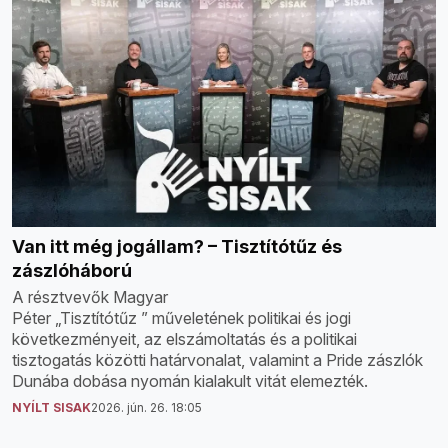
Van itt még jogállam? – Tisztítótűz és
zászlóháború
A résztvevők Magyar
Péter „Tisztítótűz ” műveletének politikai és jogi
következményeit, az elszámoltatás és a politikai
tisztogatás közötti határvonalat, valamint a Pride zászlók
Dunába dobása nyomán kialakult vitát elemezték.
NYÍLT SISAK
2026. jún. 26. 18:05