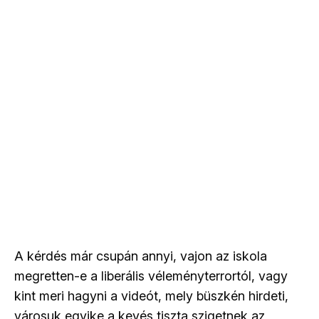
A kérdés már csupán annyi, vajon az iskola
megretten-e a liberális véleményterrortól, vagy
kint meri hagyni a videót, mely büszkén hirdeti,
városuk egyike a kevés tiszta szigetnek az