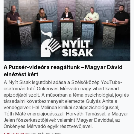
A Puzsér-videóra reagáltunk – Magyar Dávid
elnézést kért
A Nyílt Sisak legutóbbi adása a Szélsőközép YouTube-
csatornán futó Önkényes Mérvadó nagy vihart kavart
epizódjáról szólt. A műsorban a téma pszichológiai, jogi és
társadalmi következményeit elemezte Gulyás Anita a
vendégeivel: Hal Melinda klinikai szakpszichológussal;
Tóth Máté energiajogásszal; Horváth Tamással, a Magyar
Jelen főszerkesztőjével; valamint Magyar Dáviddal, az
Önkényes Mérvadó egyik résztvevőjével.