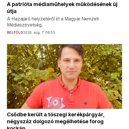
A patrióta médiaműhelyek működésének új
útja
A Hazajáró helyzetéről írt a Magyar Nemzeti
Médiaszövetség.
BELFÖLD
2026. aug. 7. 08:53
Csődbe került a tószegi kerékpárgyár,
négyszáz dolgozó megélhetése forog
kockán