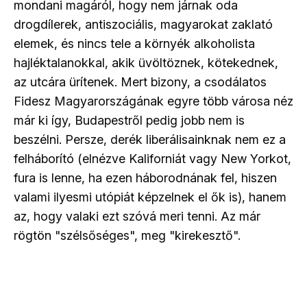
mondani magáról, hogy nem járnak oda
drogdílerek, antiszociális, magyarokat zaklató
elemek, és nincs tele a környék alkoholista
hajléktalanokkal, akik üvöltöznek, kötekednek,
az utcára ürítenek. Mert bizony, a csodálatos
Fidesz Magyarországának egyre több városa néz
már ki így, Budapestről pedig jobb nem is
beszélni. Persze, derék liberálisainknak nem ez a
felháborító (elnézve Kaliforniát vagy New Yorkot,
fura is lenne, ha ezen háborodnának fel, hiszen
valami ilyesmi utópiát képzelnek el ők is), hanem
az, hogy valaki ezt szóvá meri tenni. Az már
rögtön "szélsőséges", meg "kirekesztő".