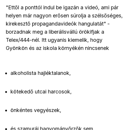
"Ettől a ponttól indul be igazán a videó, ami pár
helyen már nagyon erősen súrolja a szélsőséges,
kirekesztő propagandavideók hangulatát" -
borzadnak meg a liberálisvállú örökifjak a
Telex/444-nél. Itt ugyanis kiemelik, hogy
Gyönkön és az iskola környékén
nincsenek
alkoholista hajléktalanok,
kötekedő utcai harcosok,
önkéntes vegyészek,
és szamuráj hagyományőrzők sem.