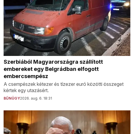
Szerbiából Magyarországra szállított
embereket egy Belgrádban elfogott
embercsempész
A csempészek kétezer és tízezer euró közötti összeget
kértek egy utazásért.
BŰNÜGY
2026. aug. 6. 18:31