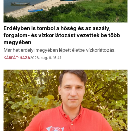
Erdélyben is tombol a hőség és az aszály,
forgalom- és vízkorlátozást vezettek be több
megyében
Már hét erdélyi megyében lépett életbe vízkorlátozás.
KÁRPÁT-HAZA
2026. aug. 6. 15:41