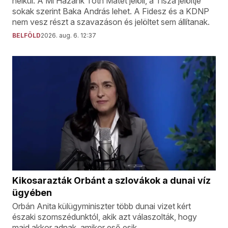
nélkül. A Mi Hazánk Tóth Mátét jelöli, a Tisza jelöltje
sokak szerint Baka András lehet. A Fidesz és a KDNP
nem vesz részt a szavazáson és jelöltet sem állítanak.
BELFÖLD
2026. aug. 6. 12:37
Kikosarazták Orbánt a szlovákok a dunai víz
ügyében
Orbán Anita külügyminiszter több dunai vizet kért
északi szomszédunktól, akik azt válaszolták, hogy
majd akkor adnak, amikor eső esik.