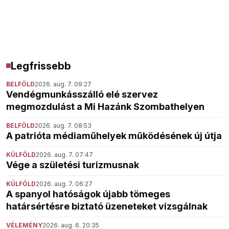
Legfrissebb
BELFÖLD
2026. aug. 7. 09:27
Vendégmunkásszálló elé szervez
megmozdulást a Mi Hazánk Szombathelyen
BELFÖLD
2026. aug. 7. 08:53
A patrióta médiaműhelyek működésének új útja
KÜLFÖLD
2026. aug. 7. 07:47
Vége a születési turizmusnak
KÜLFÖLD
2026. aug. 7. 06:27
A spanyol hatóságok újabb tömeges
határsértésre biztató üzeneteket vizsgálnak
VÉLEMÉNY
2026. aug. 6. 20:35