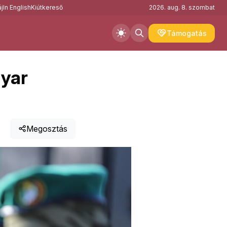
j
In English
Kiútkereső
2026. aug. 8. szombat
Támogatás
gyar
Megosztás