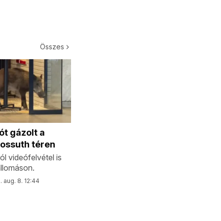
Összes
t gázolt a
ossuth téren
ról videófelvétel is
állomáson.
 aug. 8. 12:44