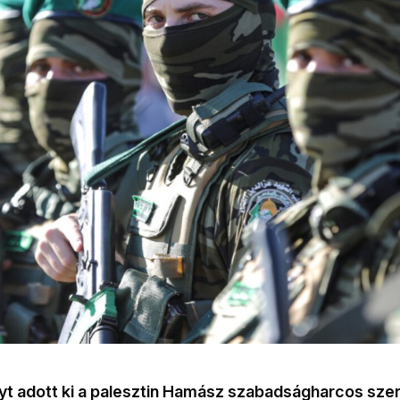
nyt adott ki a palesztin Hamász szabadságharcos szer