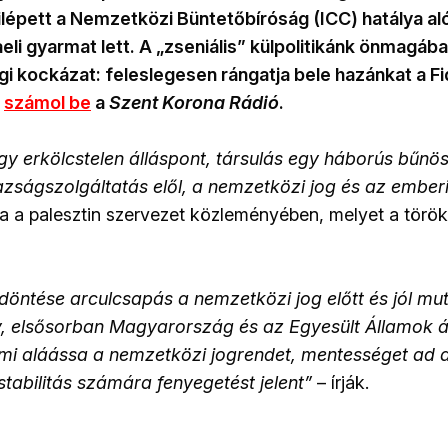
lépett a Nemzetközi Büntetőbíróság (ICC) hatálya al
aeli gyarmat lett. A „zseniális” külpolitikánk önmagáb
 kockázat: feleslegesen rángatja bele hazánkat a Fi
–
számol be
a
Szent Korona Rádió
.
egy erkölcstelen álláspont, társulás egy háborús bűnös
azságszolgáltatás elől, a nemzetközi jog és az embe
ja a palesztin szervezet közleményében, melyet a törö
öntése arculcsapás a nemzetközi jog előtt és jól mu
, elsősorban Magyarország és az Egyesült Államok ál
ami aláássa a nemzetközi jogrendet, mentességet ad
stabilitás számára fenyegetést jelent”
– írják.