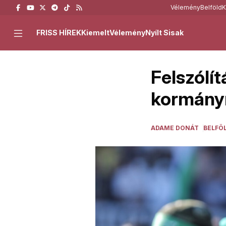
Vélemény
Belföld
K
FRISS HÍREK
Kiemelt
Vélemény
Nyílt Sisak
Felszólí
kormány
ADAME DONÁT
BELFÖ