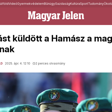
ülföld
Videó
Gyermekvédelem
Bűnügy
Gazdaság
Kultúra
Sport
Tudomány
Ökotá
tást küldött a Hamász a ma
nak
LD
2025. ápr. 4. 12:10
2 perces olvasmány