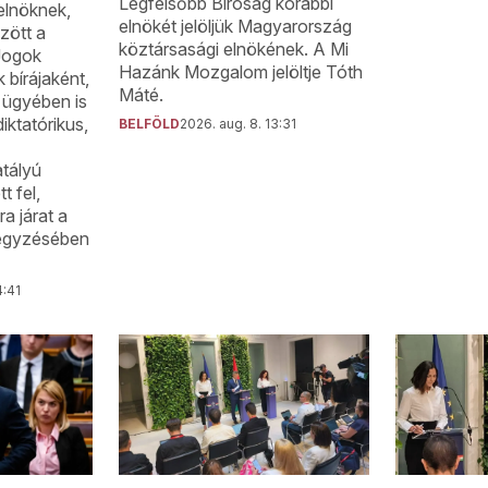
Legfelsőbb Bíróság korábbi
 elnöknek,
elnökét jelöljük Magyarország
zött a
köztársasági elnökének. A Mi
 Jogok
Hazánk Mozgalom jelöltje Tóth
 bírájaként,
Máté.
 ügyében is
iktatórikus,
BELFÖLD
2026. aug. 8. 13:31
tályú
t fel,
a járat a
ejegyzésében
4:41