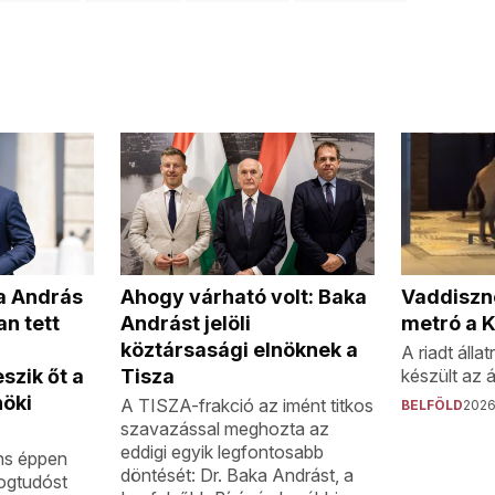
Vaddisznó
a András
Ahogy várható volt: Baka
metró a K
n tett
Andrást jelöli
köztársasági elnöknek a
A riadt állat
készült az 
szik őt a
Tisza
nöki
A TISZA-frakció az imént titkos
BELFÖLD
2026.
szavazással meghozta az
eddigi egyik legfontosabb
ns éppen
döntését: Dr. Baka Andrást, a
jogtudóst