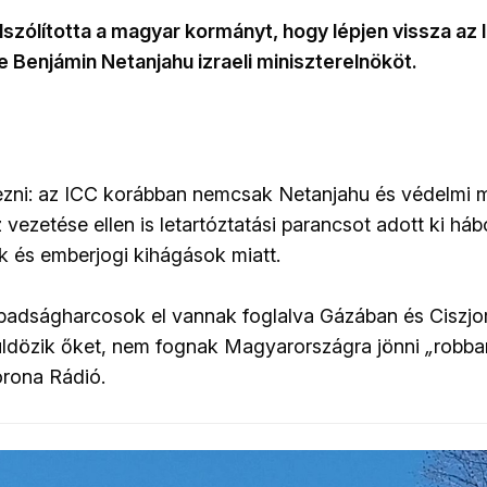
szólította a magyar kormányt, hogy lépjen vissza az
e Benjámin Netanjahu izraeli miniszterelnököt.
zni: az ICC korábban nemcsak Netanjahu és védelmi mi
ezetése ellen is letartóztatási parancsot adott ki háb
 és emberjogi kihágások miatt.
badságharcosok el vannak foglalva Gázában és Ciszjor
s üldözik őket, nem fognak Magyarországra jönni
„
robban
orona Rádió.