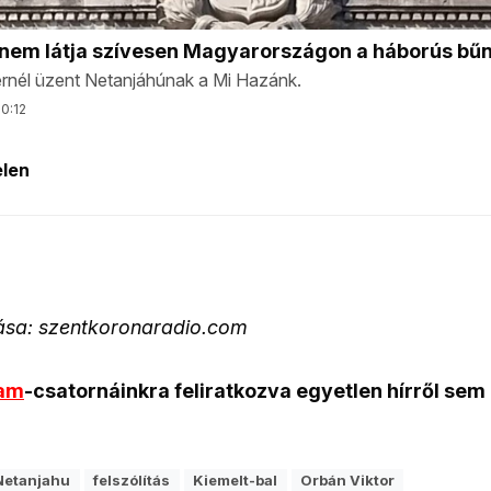
rása: szentkoronaradio.com
ram
-csatornáinkra feliratkozva egyetlen hírről sem
Netanjahu
felszólítás
Kiemelt-bal
Orbán Viktor