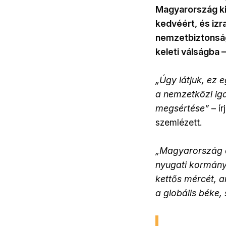
Magyarország ki
kedvéért, és izr
nemzetbiztonsági
keleti válságba 
„Úgy látjuk, ez 
a nemzetközi ig
megsértése”
– ír
szemlézett.
„Magyarország d
nyugati kormány
kettős mércét, 
a globális béke, 