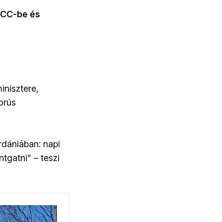
 ICC-be és
nisztere,
orús
dániában: napi
tgatni” – teszi