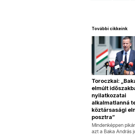
További cikkeink
Toroczkai: „Bak
elmúlt időszakba
nyilatkozatai
alkalmatlanná te
köztársasági el
posztra”
Mindenképpen piká
azt a Baka András 