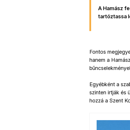
A Hamász fel
tartóztassa l
Fontos megjegye
hanem a Hamász v
bűncselekmények
Egyébként a sza
szinten irtják é
hozzá a Szent K