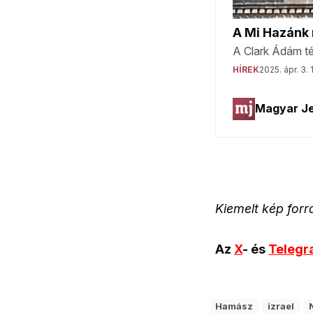
Kiemelt kép for
Az
X
- és
Teleg
Hamász
izrael