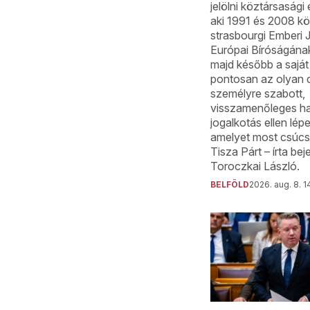
jelölni köztársasági
aki 1991 és 2008 kö
strasbourgi Emberi
Európai Bíróságának
majd később a saját
pontosan az olyan d
személyre szabott,
visszamenőleges ha
jogalkotás ellen lépet
amelyet most csúcsr
Tisza Párt – írta b
Toroczkai László.
BELFÖLD
2026. aug. 8. 1