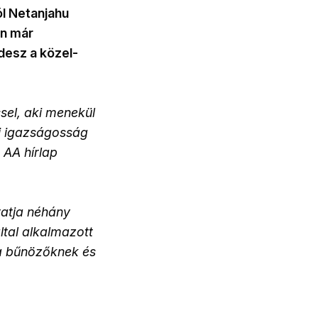
ól Netanjahu
an már
desz a közel-
sel, aki menekül
ri igazságosság
k
AA hírlap
tatja néhány
tal alkalmazott
 a bűnözőknek és