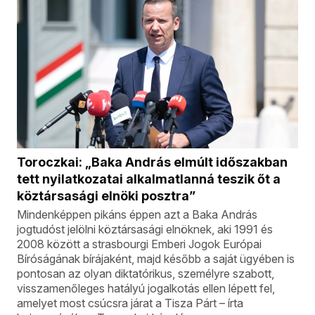
Toroczkai: „Baka András elmúlt időszakban
tett nyilatkozatai alkalmatlanná teszik őt a
köztársasági elnöki posztra”
Mindenképpen pikáns éppen azt a Baka András
jogtudóst jelölni köztársasági elnöknek, aki 1991 és
2008 között a strasbourgi Emberi Jogok Európai
Bíróságának bírájaként, majd később a saját ügyében is
pontosan az olyan diktatórikus, személyre szabott,
visszamenőleges hatályú jogalkotás ellen lépett fel,
amelyet most csúcsra járat a Tisza Párt – írta