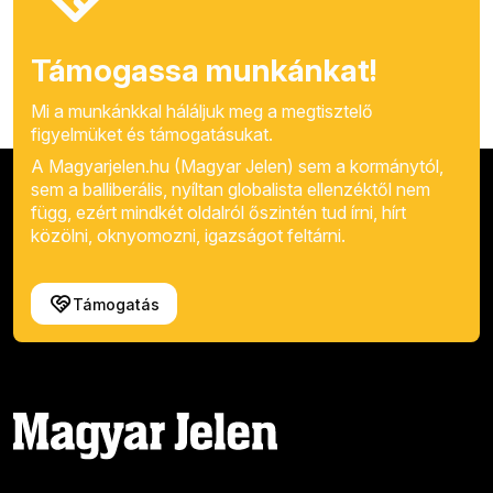
Támogassa munkánkat!
Mi a munkánkkal háláljuk meg a megtisztelő
figyelmüket és támogatásukat.
A Magyarjelen.hu (Magyar Jelen) sem a kormánytól,
sem a balliberális, nyíltan globalista ellenzéktől nem
függ, ezért mindkét oldalról őszintén tud írni, hírt
közölni, oknyomozni, igazságot feltárni.
Támogatás