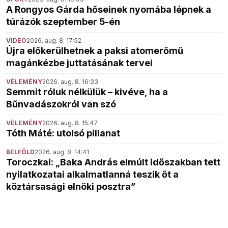
A Rongyos Gárda hőseinek nyomába lépnek a
túrázók szeptember 5-én
VIDEÓ
2026. aug. 8. 17:52
Újra előkerülhetnek a paksi atomerőmű
magánkézbe juttatásának tervei
VÉLEMÉNY
2026. aug. 8. 16:33
Semmit róluk nélkülük – kivéve, ha a
Bűnvadászokról van szó
VÉLEMÉNY
2026. aug. 8. 15:47
Tóth Máté: utolsó pillanat
BELFÖLD
2026. aug. 8. 14:41
Toroczkai: „Baka András elmúlt időszakban tett
nyilatkozatai alkalmatlanná teszik őt a
köztársasági elnöki posztra”