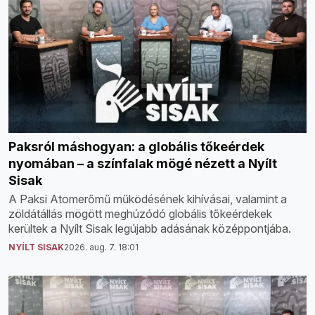
Paksról máshogyan: a globális tőkeérdek
nyomában – a színfalak mögé nézett a Nyílt
Sisak
A Paksi Atomerőmű működésének kihívásai, valamint a
zöldátállás mögött meghúzódó globális tőkeérdekek
kerültek a Nyílt Sisak legújabb adásának középpontjába.
NYÍLT SISAK
2026. aug. 7. 18:01