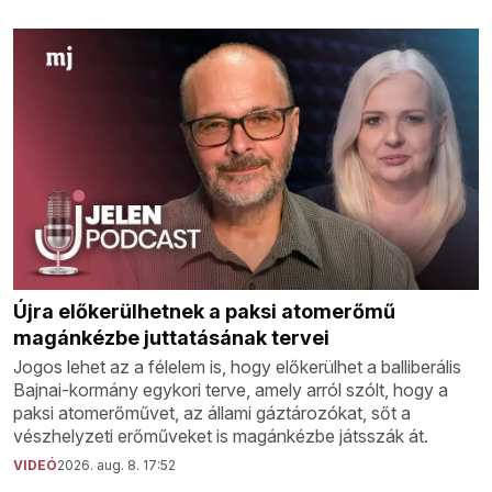
Újra előkerülhetnek a paksi atomerőmű
magánkézbe juttatásának tervei
Jogos lehet az a félelem is, hogy előkerülhet a balliberális
Bajnai-kormány egykori terve, amely arról szólt, hogy a
paksi atomerőművet, az állami gáztározókat, sőt a
vészhelyzeti erőműveket is magánkézbe játsszák át.
VIDEÓ
2026. aug. 8. 17:52