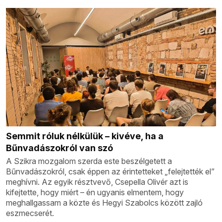
Semmit róluk nélkülük – kivéve, ha a
Bűnvadászokról van szó
A Szikra mozgalom szerda este beszélgetett a
Bűnvadászokról, csak éppen az érintetteket „felejtették el”
meghívni. Az egyik résztvevő, Csepella Olivér azt is
kifejtette, hogy miért – én ugyanis elmentem, hogy
meghallgassam a közte és Hegyi Szabolcs között zajló
eszmecserét.