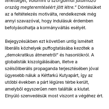
tehetséget, valamint a szorgalmat jutalmazó
ország megteremtéséért jött létre.”
Döntésüket
az a feltételezés motiválta, rendelkeznek még
annyi szavazóval, hogy indulásuk érdemben
befolyásolhatja a kormányváltás esélyét.
Bejegyzésükben ezt követően untig ismételt
liberális közhelyek puffogtatásába kezdtek a
„demokratikus átmenetről” és hasonlókról. A
globalisták kiszolgálásában, illetve a
szélsőliberális propaganda terjesztésében jóval
ügyesebb náluk a Kétfarkú Kutyapárt, így az
utóbbi években a párt légüres térbe került,
amelyből egyszerűen nem találták a kiutat.
Elnyúló szenvedésük most viszont a végéhez ért.