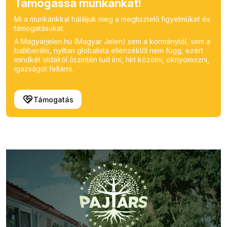
Támogassa munkánkat!
Mi a munkánkkal háláljuk meg a megtisztelő figyelmüket és
támogatásukat.
A Magyarjelen.hu (Magyar Jelen) sem a kormánytól, sem a
balliberális, nyíltan globalista ellenzéktől nem függ, ezért
mindkét oldalról őszintén tud írni, hírt közölni, oknyomozni,
igazságot feltárni.
Támogatás