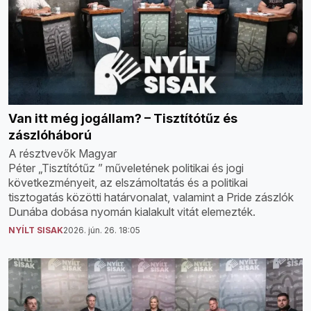
Van itt még jogállam? – Tisztítótűz és
zászlóháború
A résztvevők Magyar
Péter „Tisztítótűz ” műveletének politikai és jogi
következményeit, az elszámoltatás és a politikai
tisztogatás közötti határvonalat, valamint a Pride zászlók
Dunába dobása nyomán kialakult vitát elemezték.
NYÍLT SISAK
2026. jún. 26. 18:05