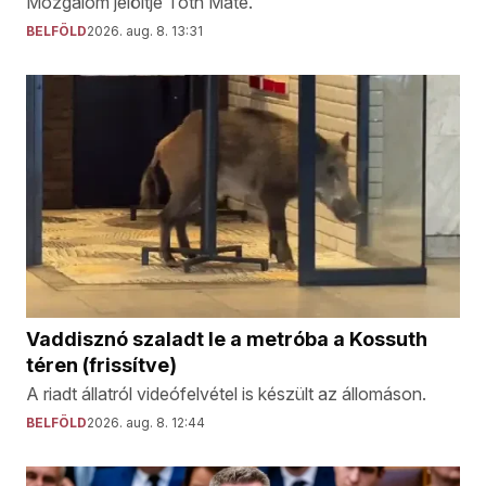
Mozgalom jelöltje Tóth Máté.
BELFÖLD
2026. aug. 8. 13:31
Vaddisznó szaladt le a metróba a Kossuth
téren (frissítve)
A riadt állatról videófelvétel is készült az állomáson.
BELFÖLD
2026. aug. 8. 12:44