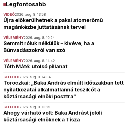
Legfontosabb
VIDEÓ
2026. aug. 8. 13:58
Újra előkerülhetnek a paksi atomerőmű
magánkézbe juttatásának tervei
VÉLEMÉNY
2026. aug. 8. 10:24
Semmit róluk nélkülük – kivéve, ha a
Bűnvadászokról van szó
VÉLEMÉNY
2026. aug. 8. 14:42
Tóth Máté: utolsó pillanat
BELFÖLD
2026. aug. 8. 14:34
Toroczkai: „Baka András elmúlt időszakban tett
nyilatkozatai alkalmatlanná teszik őt a
köztársasági elnöki posztra”
BELFÖLD
2026. aug. 8. 13:25
Ahogy várható volt: Baka Andrást jelöli
köztársasági elnöknek a Tisza