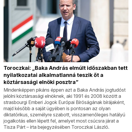
Toroczkai: „Baka András elmúlt időszakban tett
nyilatkozatai alkalmatlanná teszik őt a
köztársasági elnöki posztra”
Mindenképpen pikáns éppen azt a Baka András jogtudóst
jelölni köztársasági elnöknek, aki 1991 és 2008 között a
strasbourgi Emberi Jogok Európai Bíróságának bírájaként,
majd később a saját ügyében is pontosan az olyan
diktatórikus, személyre szabott, visszamenőleges hatályú
jogalkotás ellen lépett fel, amelyet most csúcsra járat a
Tisza Párt – írta bejegyzésében Toroczkai László.