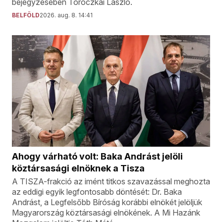
bejegyzésében Toroczkai László.
BELFÖLD
2026. aug. 8. 14:41
Ahogy várható volt: Baka Andrást jelöli
köztársasági elnöknek a Tisza
A TISZA-frakció az imént titkos szavazással meghozta
az eddigi egyik legfontosabb döntését: Dr. Baka
Andrást, a Legfelsőbb Bíróság korábbi elnökét jelöljük
Magyarország köztársasági elnökének. A Mi Hazánk