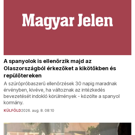
A spanyolok is ellenőrzik majd az
Olaszországból érkezőket a kikötőkben és
repülőtereken
A szúrópróbaszerű ellenőrzések 30 napig maradnak
érvényben, kivéve, ha változnak az intézkedés
bevezetését indokló körülmények - közölte a spanyol
kormány.
KÜLFÖLD
2026. aug. 8. 08:10