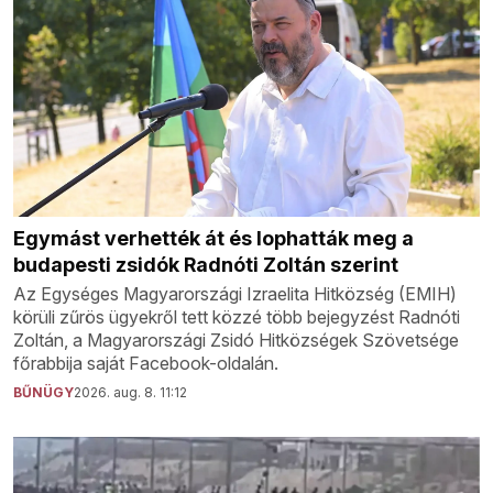
Egymást verhették át és lophatták meg a
budapesti zsidók Radnóti Zoltán szerint
Az Egységes Magyarországi Izraelita Hitközség (EMIH)
körüli zűrös ügyekről tett közzé több bejegyzést Radnóti
Zoltán, a Magyarországi Zsidó Hitközségek Szövetsége
főrabbija saját Facebook-oldalán.
BŰNÜGY
2026. aug. 8. 11:12