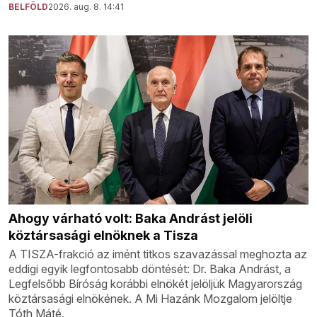
BELFÖLD
2026. aug. 8. 14:41
Ahogy várható volt: Baka Andrást jelöli
köztársasági elnöknek a Tisza
A TISZA-frakció az imént titkos szavazással meghozta az
eddigi egyik legfontosabb döntését: Dr. Baka Andrást, a
Legfelsőbb Bíróság korábbi elnökét jelöljük Magyarország
köztársasági elnökének. A Mi Hazánk Mozgalom jelöltje
Tóth Máté.