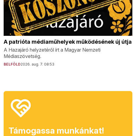
A patrióta médiaműhelyek működésének új útja
A Hazajáró helyzetéről írt a Magyar Nemzeti
Médiaszövetség.
BELFÖLD
2026. aug. 7. 08:53
Támogassa munkánkat!