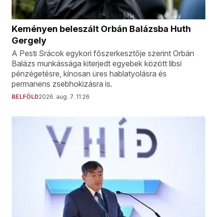
Keményen beleszált Orbán Balázsba Huth
Gergely
A Pesti Srácok egykori főszerkesztője szerint Orbán
Balázs munkássága kiterjedt egyebek között libsi
pénzégetésre, kínosan üres hablatyolásra és
permanens zsebhokizásra is.
BELFÖLD
2026. aug. 7. 11:26