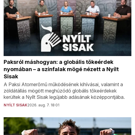
Paksról máshogyan: a globális tőkeérdek
nyomában – a színfalak mögé nézett a Nyílt
Sisak
A Paksi Atomerőmű működésének kihívásai, valamint a
zöldátállás mögött meghúzódó globális tőkeérdekek
kerültek a Nyílt Sisak legújabb adásának középpontjába.
NYÍLT SISAK
2026. aug. 7. 18:01