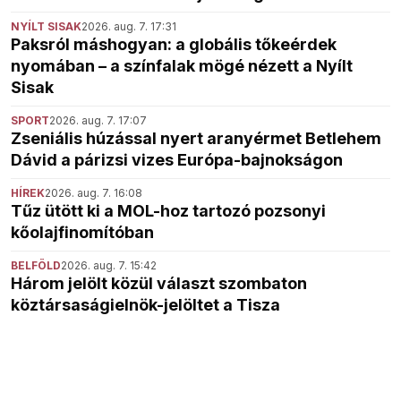
NYÍLT SISAK
2026. aug. 7. 17:31
Paksról máshogyan: a globális tőkeérdek
nyomában – a színfalak mögé nézett a Nyílt
Sisak
SPORT
2026. aug. 7. 17:07
Zseniális húzással nyert aranyérmet Betlehem
Dávid a párizsi vizes Európa-bajnokságon
HÍREK
2026. aug. 7. 16:08
Tűz ütött ki a MOL-hoz tartozó pozsonyi
kőolajfinomítóban
BELFÖLD
2026. aug. 7. 15:42
Három jelölt közül választ szombaton
köztársaságielnök-jelöltet a Tisza