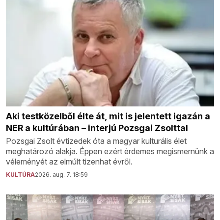
Aki testközelből élte át, mit is jelentett igazán a
NER a kultúrában – interjú Pozsgai Zsolttal
Pozsgai Zsolt évtizedek óta a magyar kulturális élet
meghatározó alakja. Éppen ezért érdemes megismernünk a
véleményét az elmúlt tizenhat évről.
KULTÚRA
2026. aug. 7. 18:59