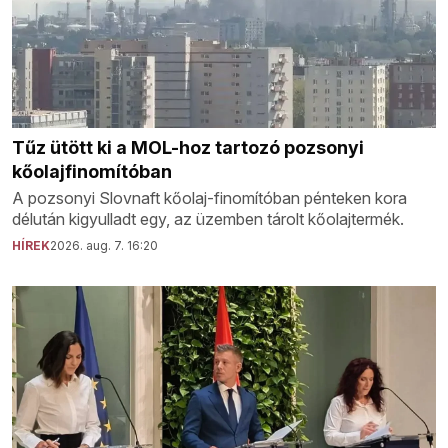
Tűz ütött ki a MOL-hoz tartozó pozsonyi
kőolajfinomítóban
A pozsonyi Slovnaft kőolaj-finomítóban pénteken kora
délután kigyulladt egy, az üzemben tárolt kőolajtermék.
HÍREK
2026. aug. 7. 16:20