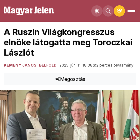
A Ruszin Világkongresszus
elnöke látogatta meg Toroczkai
Lászlót
KEMÉNY JÁNOS
BELFÖLD
2025. jún. 11. 18:38
2 perces olvasmány
Megosztás