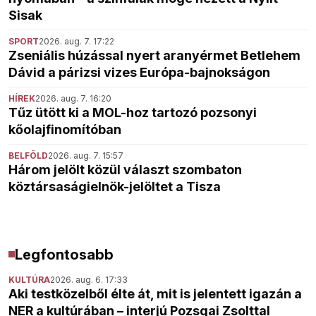
Sisak
SPORT
2026. aug. 7. 17:22
Zseniális húzással nyert aranyérmet Betlehem
Dávid a párizsi vizes Európa-bajnokságon
HÍREK
2026. aug. 7. 16:20
Tűz ütött ki a MOL-hoz tartozó pozsonyi
kőolajfinomítóban
BELFÖLD
2026. aug. 7. 15:57
Három jelölt közül választ szombaton
köztársaságielnök-jelöltet a Tisza
Legfontosabb
KULTÚRA
2026. aug. 6. 17:33
Aki testközelből élte át, mit is jelentett igazán a
NER a kultúrában – interjú Pozsgai Zsolttal