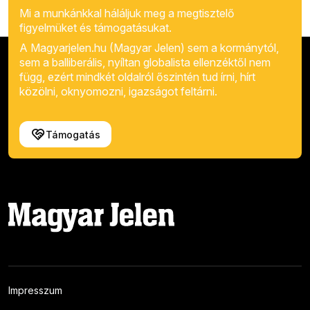
Mi a munkánkkal háláljuk meg a megtisztelő
figyelmüket és támogatásukat.
A Magyarjelen.hu (Magyar Jelen) sem a kormánytól,
sem a balliberális, nyíltan globalista ellenzéktől nem
függ, ezért mindkét oldalról őszintén tud írni, hírt
közölni, oknyomozni, igazságot feltárni.
Támogatás
Impresszum