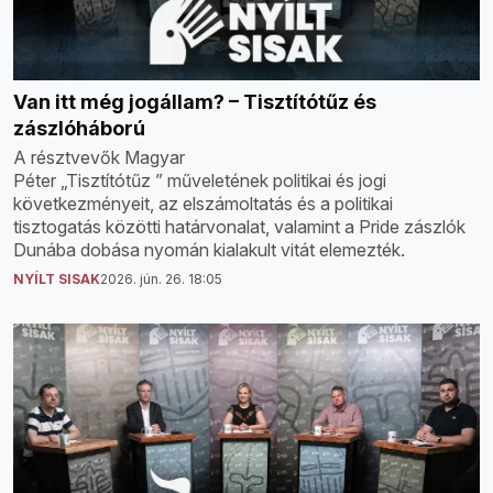
Van itt még jogállam? – Tisztítótűz és
zászlóháború
A résztvevők Magyar
Péter „Tisztítótűz ” műveletének politikai és jogi
következményeit, az elszámoltatás és a politikai
tisztogatás közötti határvonalat, valamint a Pride zászlók
Dunába dobása nyomán kialakult vitát elemezték.
NYÍLT SISAK
2026. jún. 26. 18:05