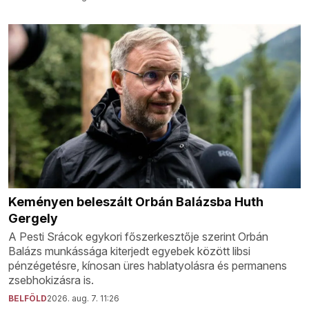
Keményen beleszált Orbán Balázsba Huth
Gergely
A Pesti Srácok egykori főszerkesztője szerint Orbán
Balázs munkássága kiterjedt egyebek között libsi
pénzégetésre, kínosan üres hablatyolásra és permanens
zsebhokizásra is.
BELFÖLD
2026. aug. 7. 11:26