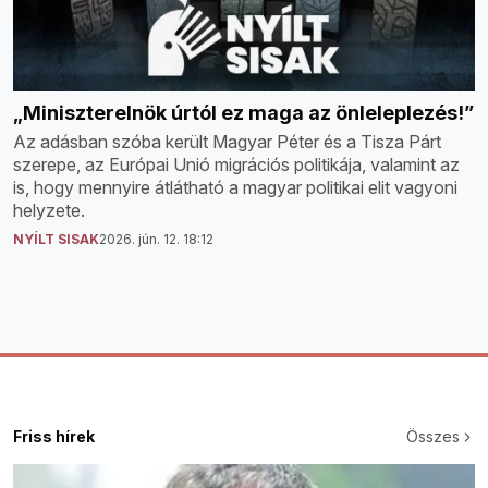
„Miniszterelnök úrtól ez maga az önleleplezés!”
Az adásban szóba került Magyar Péter és a Tisza Párt
szerepe, az Európai Unió migrációs politikája, valamint az
is, hogy mennyire átlátható a magyar politikai elit vagyoni
helyzete.
NYÍLT SISAK
2026. jún. 12. 18:12
Friss hírek
Összes