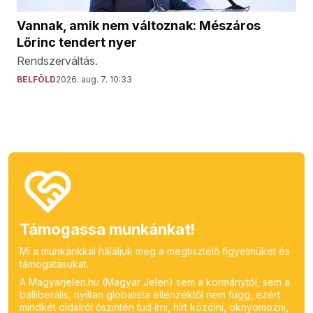
Vannak, amik nem változnak: Mészáros
Lőrinc tendert nyer
Rendszerváltás.
BELFÖLD
2026. aug. 7. 10:33
Támogassa munkánkat!
Mi a munkánkkal háláljuk meg a megtisztelő figyelmüket és
támogatásukat.
A Magyarjelen.hu (Magyar Jelen) sem a kormánytól, sem a
balliberális, nyíltan globalista ellenzéktől nem függ, ezért
mindkét oldalról őszintén tud írni, hírt közölni, oknyomozni,