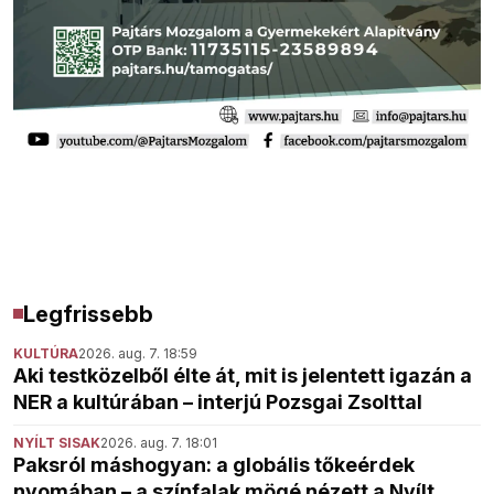
Legfrissebb
KULTÚRA
2026. aug. 7. 18:59
Aki testközelből élte át, mit is jelentett igazán a
NER a kultúrában – interjú Pozsgai Zsolttal
NYÍLT SISAK
2026. aug. 7. 18:01
Paksról máshogyan: a globális tőkeérdek
nyomában – a színfalak mögé nézett a Nyílt