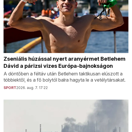
Zseniális húzással nyert aranyérmet Betlehem
Dávid a párizsi vizes Európa-bajnokságon
A döntőben a féltáv után Betlehem taktikusan elúszott a
többiektől, és a fő bolytól balra hagyta le a vetélytársakat.
SPORT
2026. aug. 7. 17:22