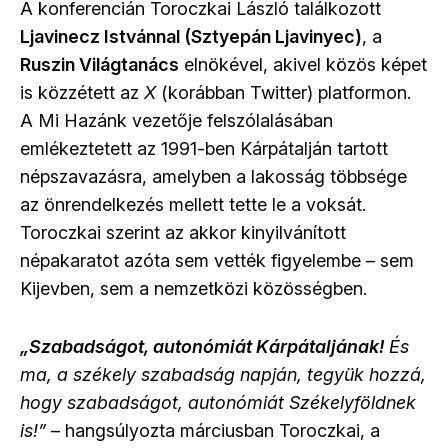
A konferencián Toroczkai László találkozott
Ljavinecz Istvánnal (Sztyepán Ljavinyec)
, a
Ruszin Világtanács
elnökével, akivel közös képet
is közzétett az
X
(korábban Twitter) platformon.
A Mi Hazánk vezetője felszólalásában
emlékeztetett az 1991-ben Kárpátalján tartott
népszavazásra, amelyben a lakosság többsége
az önrendelkezés mellett tette le a voksát.
Toroczkai szerint az akkor kinyilvánított
népakaratot azóta sem vették figyelembe – sem
Kijevben, sem a nemzetközi közösségben.
„Szabadságot, autonómiát Kárpátaljának!
És
ma, a székely szabadság napján, tegyük hozzá,
hogy szabadságot, autonómiát Székelyföldnek
is!”
– hangsúlyozta márciusban Toroczkai, a