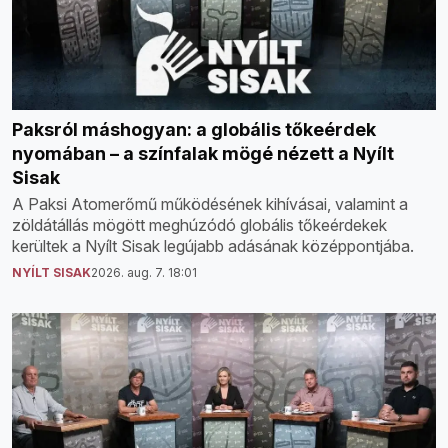
Paksról máshogyan: a globális tőkeérdek
nyomában – a színfalak mögé nézett a Nyílt
Sisak
A Paksi Atomerőmű működésének kihívásai, valamint a
zöldátállás mögött meghúzódó globális tőkeérdekek
kerültek a Nyílt Sisak legújabb adásának középpontjába.
NYÍLT SISAK
2026. aug. 7. 18:01