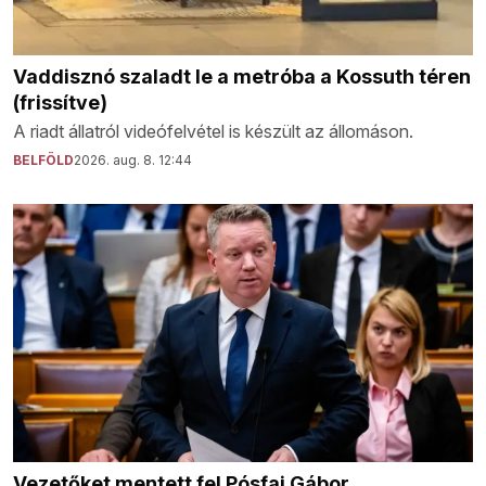
Vaddisznó szaladt le a metróba a Kossuth téren
(frissítve)
A riadt állatról videófelvétel is készült az állomáson.
BELFÖLD
2026. aug. 8. 12:44
Vezetőket mentett fel Pósfai Gábor