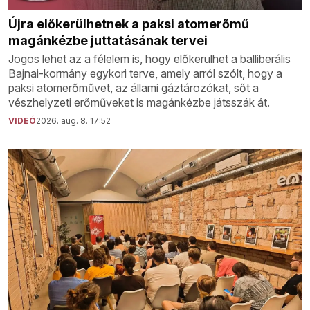
Újra előkerülhetnek a paksi atomerőmű
magánkézbe juttatásának tervei
Jogos lehet az a félelem is, hogy előkerülhet a balliberális
Bajnai-kormány egykori terve, amely arról szólt, hogy a
paksi atomerőművet, az állami gáztározókat, sőt a
vészhelyzeti erőműveket is magánkézbe játsszák át.
VIDEÓ
2026. aug. 8. 17:52