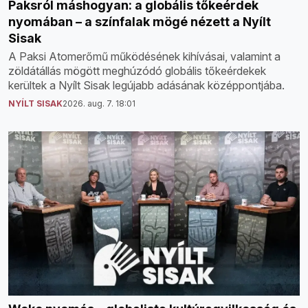
Paksról máshogyan: a globális tőkeérdek
nyomában – a színfalak mögé nézett a Nyílt
Sisak
A Paksi Atomerőmű működésének kihívásai, valamint a
zöldátállás mögött meghúzódó globális tőkeérdekek
kerültek a Nyílt Sisak legújabb adásának középpontjába.
NYÍLT SISAK
2026. aug. 7. 18:01