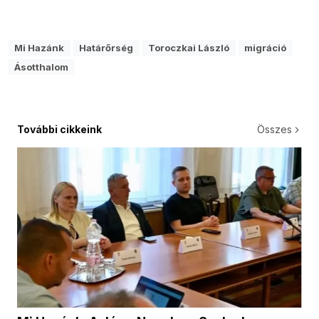
Mi Hazánk
Határőrség
Toroczkai László
migráció
Ásotthalom
További cikkeink
Összes