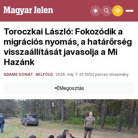
Toroczkai László: Fokozódik a
migrációs nyomás, a határőrség
visszaállítását javasolja a Mi
Hazánk
ADAME DONÁT
BELFÖLD
2026. máj. 7. 22:10
2 perces olvasmány
Megosztás