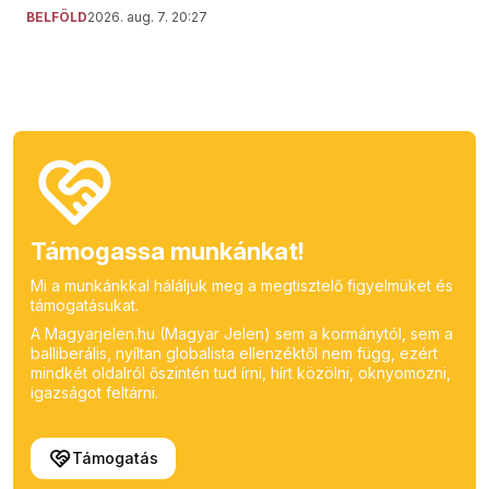
BELFÖLD
2026. aug. 7. 20:27
Támogassa munkánkat!
Mi a munkánkkal háláljuk meg a megtisztelő figyelmüket és
támogatásukat.
A Magyarjelen.hu (Magyar Jelen) sem a kormánytól, sem a
balliberális, nyíltan globalista ellenzéktől nem függ, ezért
mindkét oldalról őszintén tud írni, hírt közölni, oknyomozni,
igazságot feltárni.
Támogatás