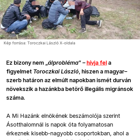
Kép forrása: Toroczkai László X-oldala
Ez bizony nem „
álprobléma
”
–
hívja fel
a
figyelmet
Toroczkai László
, hiszen a magyar–
szerb határon az elmúlt napokban ismét durván
növekszik a hazánkba betörő illegális migránsok
száma.
A Mi Hazánk elnökének beszámolója szerint
Ásotthalomnál is napok óta folyamatosan
érkeznek kisebb-nagyobb csoportokban, ahol a