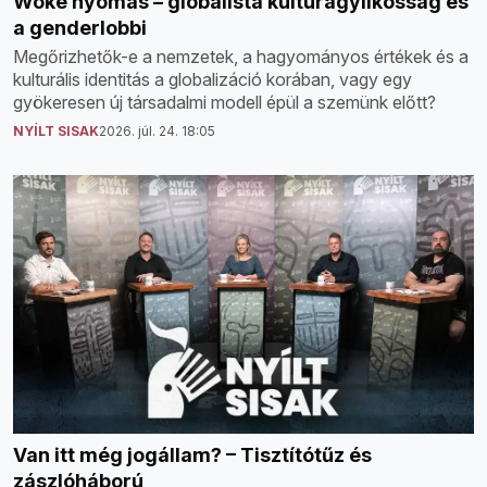
Woke nyomás – globalista kultúragyilkosság és
a genderlobbi
Megőrizhetők-e a nemzetek, a hagyományos értékek és a
kulturális identitás a globalizáció korában, vagy egy
gyökeresen új társadalmi modell épül a szemünk előtt?
NYÍLT SISAK
2026. júl. 24. 18:05
Van itt még jogállam? – Tisztítótűz és
zászlóháború