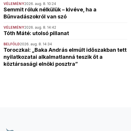
VÉLEMÉNY
2026. aug. 8. 10:24
Semmit róluk nélkülük – kivéve, ha a
Bűnvadászokról van szó
VÉLEMÉNY
2026. aug. 8. 14:42
Tóth Máté: utolsó pillanat
BELFÖLD
2026. aug. 8. 14:34
Toroczkai: „Baka András elmúlt időszakban tett
nyilatkozatai alkalmatlanná teszik őt a
köztársasági elnöki posztra”