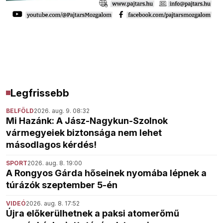
Legfrissebb
BELFÖLD
2026. aug. 9. 08:32
Mi Hazánk: A Jász-Nagykun-Szolnok
vármegyeiek biztonsága nem lehet
másodlagos kérdés!
SPORT
2026. aug. 8. 19:00
A Rongyos Gárda hőseinek nyomába lépnek a
túrázók szeptember 5-én
VIDEÓ
2026. aug. 8. 17:52
Újra előkerülhetnek a paksi atomerőmű