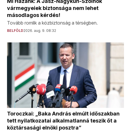
Mi Hazánk: A Jász-Nagykun-Szolnok
vármegyeiek biztonsága nem lehet
másodlagos kérdés!
Tovább romlik a közbiztonság a térségben.
BELFÖLD
2026. aug. 9. 08:32
Toroczkai: „Baka András elmúlt időszakban
tett nyilatkozatai alkalmatlanná teszik őt a
köztársasági elnöki posztra”