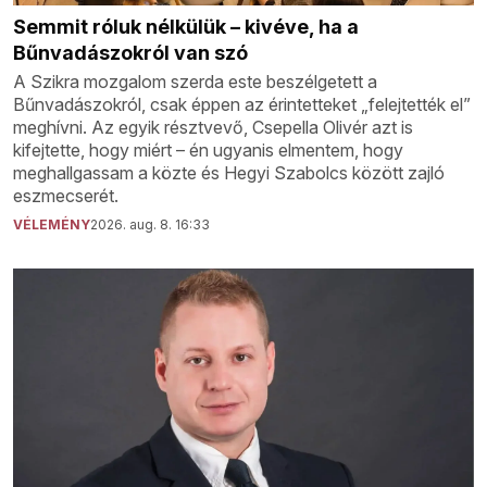
Semmit róluk nélkülük – kivéve, ha a
Bűnvadászokról van szó
A Szikra mozgalom szerda este beszélgetett a
Bűnvadászokról, csak éppen az érintetteket „felejtették el”
meghívni. Az egyik résztvevő, Csepella Olivér azt is
kifejtette, hogy miért – én ugyanis elmentem, hogy
meghallgassam a közte és Hegyi Szabolcs között zajló
eszmecserét.
VÉLEMÉNY
2026. aug. 8. 16:33