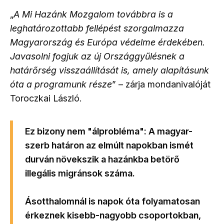
„
A Mi Hazánk Mozgalom továbbra is a
leghatározottabb fellépést szorgalmazza
Magyarország és Európa védelme érdekében.
Javasolni fogjuk az új Országgyűlésnek a
határőrség visszaállítását is, amely alapításunk
óta a programunk része
” – zárja mondanivalóját
Toroczkai László.
Ez bizony nem "álprobléma": A magyar-
szerb határon az elmúlt napokban ismét
durván növekszik a hazánkba betörő
illegális migránsok száma.
Ásotthalomnál is napok óta folyamatosan
érkeznek kisebb-nagyobb csoportokban,