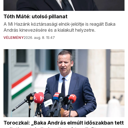
Tóth Máté: utolsó pillanat
A Mi Hazánk köztársasági elnök-jelöltje is reagált Baka
András kinevezésére és a kialakult helyzetre.
VÉLEMÉNY
2026. aug. 8. 15:47
Toroczkai: „Baka András elmúlt időszakban tett