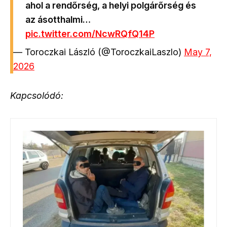
ahol a rendőrség, a helyi polgárőrség és
az ásotthalmi…
pic.twitter.com/NcwRQfQ14P
— Toroczkai László (@ToroczkaiLaszlo)
May 7,
2026
Kapcsolódó: