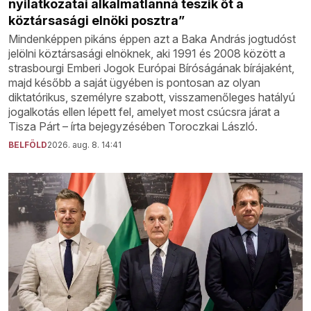
nyilatkozatai alkalmatlanná teszik őt a
köztársasági elnöki posztra”
Mindenképpen pikáns éppen azt a Baka András jogtudóst
jelölni köztársasági elnöknek, aki 1991 és 2008 között a
strasbourgi Emberi Jogok Európai Bíróságának bírájaként,
majd később a saját ügyében is pontosan az olyan
diktatórikus, személyre szabott, visszamenőleges hatályú
jogalkotás ellen lépett fel, amelyet most csúcsra járat a
Tisza Párt – írta bejegyzésében Toroczkai László.
BELFÖLD
2026. aug. 8. 14:41