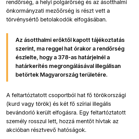
rendőrség, a helyi polgárőrség és az ásotthalmi
önkormányzati mezőőrség is részt vett a
törvénysértő betolakodók elfogásában.
Az ásotthalmi erőktől kapott tájékoztatás
szerint, ma reggel hat órakor a rendőrség
észlelte, hogy a 378-as határjelnél a
határkerítés megrongálásával illegálisan
betörtek Magyarország területére.
A feltartóztatott csoportból hat fő törökországi
(kurd vagy török) és két fő szíriai illegális
bevándorló került elfogásra. Egy feltartóztatott
személy rosszul lett, hozzá mentőt hívtak az
akcióban résztvevő hatóságok.