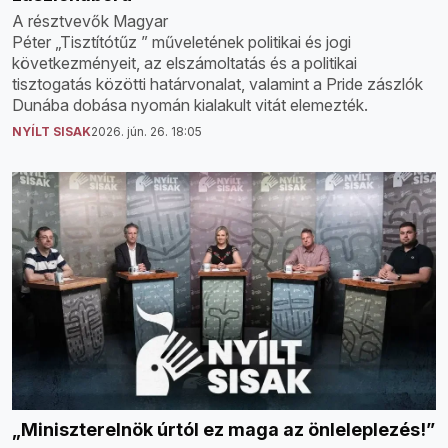
A résztvevők Magyar
Péter „Tisztítótűz ” műveletének politikai és jogi
következményeit, az elszámoltatás és a politikai
tisztogatás közötti határvonalat, valamint a Pride zászlók
Dunába dobása nyomán kialakult vitát elemezték.
NYÍLT SISAK
2026. jún. 26. 18:05
„Miniszterelnök úrtól ez maga az önleleplezés!”