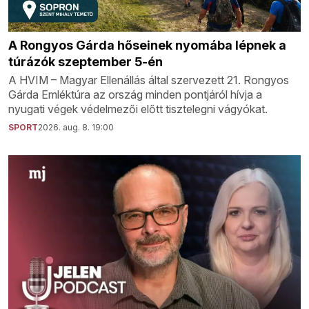
A Rongyos Gárda hőseinek nyomába lépnek a
túrázók szeptember 5-én
A HVIM – Magyar Ellenállás által szervezett 21. Rongyos
Gárda Emléktúra az ország minden pontjáról hívja a
nyugati végek védelmezői előtt tisztelegni vágyókat.
SPORT
2026. aug. 8. 19:00