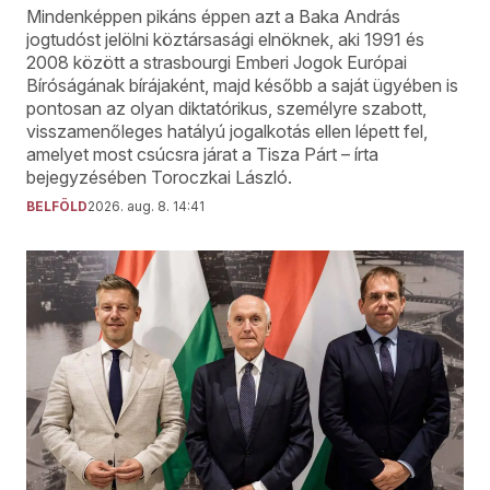
Mindenképpen pikáns éppen azt a Baka András
jogtudóst jelölni köztársasági elnöknek, aki 1991 és
2008 között a strasbourgi Emberi Jogok Európai
Bíróságának bírájaként, majd később a saját ügyében is
pontosan az olyan diktatórikus, személyre szabott,
visszamenőleges hatályú jogalkotás ellen lépett fel,
amelyet most csúcsra járat a Tisza Párt – írta
bejegyzésében Toroczkai László.
BELFÖLD
2026. aug. 8. 14:41