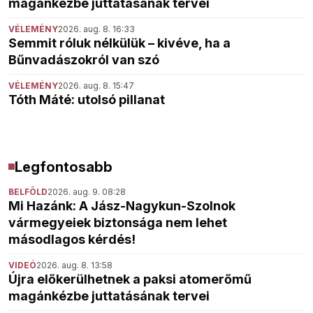
magánkézbe juttatásának tervei
VÉLEMÉNY
2026. aug. 8. 16:33
Semmit róluk nélkülük – kivéve, ha a
Bűnvadászokról van szó
VÉLEMÉNY
2026. aug. 8. 15:47
Tóth Máté: utolsó pillanat
Legfontosabb
BELFÖLD
2026. aug. 9. 08:28
Mi Hazánk: A Jász-Nagykun-Szolnok
vármegyeiek biztonsága nem lehet
másodlagos kérdés!
VIDEÓ
2026. aug. 8. 13:58
Újra előkerülhetnek a paksi atomerőmű
magánkézbe juttatásának tervei