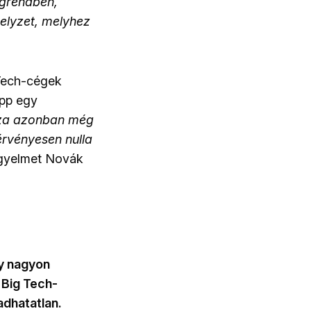
ogrendben,
helyzet, melyhez
 Tech-cégek
épp egy
za azonban még
gérvényesen nulla
figyelmet Novák
ny nagyon
 Big Tech-
adhatatlan.