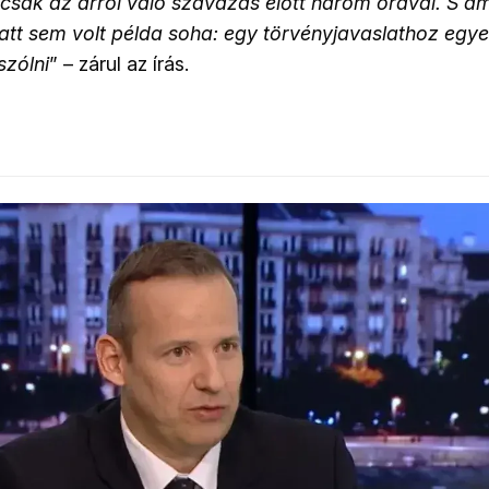
 csak az arról való szavazás előtt három órával. S a
att sem volt példa soha: egy törvényjavaslathoz egy
szólni
” – zárul az írás.