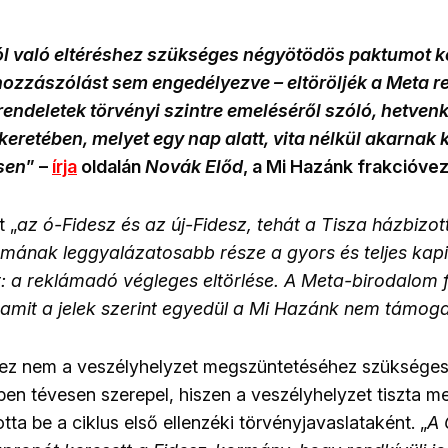
l való eltéréshez szükséges négyötödös paktumot kö
 hozzászólást sem engedélyezve – eltöröljék a Meta r
rendeletek törvényi szintre emeléséről szóló, hetvenk
keretében, melyet egy nap alatt, vita nélkül akarnak
sen
” –
írja
oldalán
Novák Előd
, a Mi Hazánk frakcióve
t „
az ó-Fidesz és az új-Fidesz, tehát a Tisza házbizot
mának leggyalázatosabb része a gyors és teljes kapit
: a reklámadó végleges eltörlése. A Meta-birodalom fe
 amit a jelek szerint egyedül a Mi Hazánk nem támoga
, ez nem a veszélyhelyzet megszüntetéséhez szükséges
ben tévesen szerepel, hiszen a veszélyhelyzet tiszta m
ta be a ciklus első ellenzéki törvényjavaslataként. „
A 