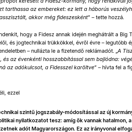
apropót keresett a Fidesz-kormány, hogy rendkívüli j
t tarthassa az embereket: ez lett a háborús veszély
asszisztált, akkor még fideszesként
” – tette hozzá.
ndenkit, hogy a Fidesz annak idején meghátrált a Big
ől, és jogtechnikai trükkökkel, évről évre – legutóbb 
endeletben – nullázta le a fizetendő reklámadót. „
A Tis
álja, és az évenkénti hosszabbítással sem bajlódna: vé
aná az adókulcsot, a Fidesszel karöltve
” – hívta fel a 
éli, ezzel
technikai szintű jogszabály-módosítással az új kormá
litikai nyilatkozatot tesz: amíg ők vannak hatalmon, a
zetnek adót Magyarországon. Ez az irányvonal elfog