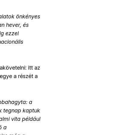
alatok önkényes
n hever, és
g ezzel
acionális
követelni: itt az
vegye a részét a
abbahagyta: a
ak tegnap kaptuk
lmi vita például
ő a