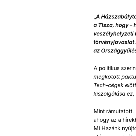
„
A Házszabálytó
a Tisza, hogy –
veszélyhelyzeti 
törvényjavaslat 
az Országgyűlé
A politikus szerin
megkötött paktu
Tech-cégek előtt
kiszolgálása ez,
Mint rámutatott
ahogy az a hírek
Mi Hazánk nyújtot