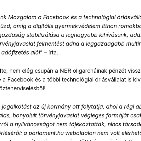
nk Mozgalom a Facebook és a technológiai óriásváll
küzd, amíg a digitális gyermekvédelem itthon romokba
azdaság stabilizálása a legnagyobb kihívásunk, addi
rvényjavaslat felmentést adna a leggazdagabb multin
 adófizetés alól
” – írta.
lte, nem elég csupán a NER oligarcháinak pénzét vissza
 a Facebook és a többi technológiai óriásvállalat is ki
zteherviselésből!
 jogalkotást az új kormány ott folytatja, ahol a régi 
alas, bonyolult törvényjavaslat végleges formáját cs
ról a nyilvánosságot nem tájékoztatták, nincs társada
rléséről: a parlament.hu weboldalon nem volt elérhet