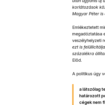
után ugyanis új 
korlátozások köz
Magyar Péter is 
Emlékeztetett mi
megadóztatása el
veszélyhelyzeti r
ezt is felüllicit
százalékra állít
Előd.
A politikus úgy v
a látszólag 
határozott po
cégek nem fi