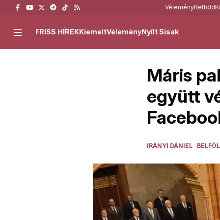
Vélemény
Belföld
K
FRISS HÍREK
Kiemelt
Vélemény
Nyílt Sisak
Máris pak
együtt v
Faceboo
IRÁNYI DÁNIEL
BELFÖ