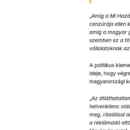
„
Amíg a Mi Hazá
cenzúrája ellen 
amíg a magyar g
szemben ez a tö
vállalatoknak az
A politikus kieme
ideje, hogy végre
magyarországi kö
„
Az átláthatatlan
hetvenkilenc old
meg, ráadásul ar
a reklámadó eltö