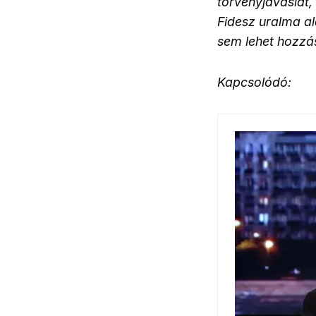
törvényjavaslat,
Fidesz uralma al
sem lehet hozzá
Kapcsolódó: