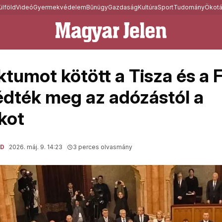
ülföld
Videó
Gyermekvédelem
Bűnügy
Gazdaság
Kultúra
Sport
Tudomány
Ökotá
tumot kötött a Tisza és a F
édték meg az adózástól a
kot
LD
2026. máj. 9. 14:23
3 perces olvasmány