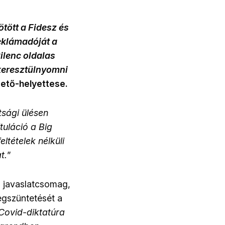
tött a Fidesz és
eklámadóját a
ilenc oldalas
 keresztülnyomni
zető-helyettese.
tsági ülésen
uláció a Big
ltételek nélküli
t.
”
 javaslatcsomag,
egszüntetését a
Covid-diktatúra