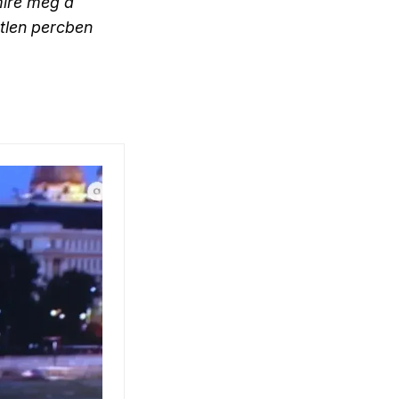
mire még a
etlen percben