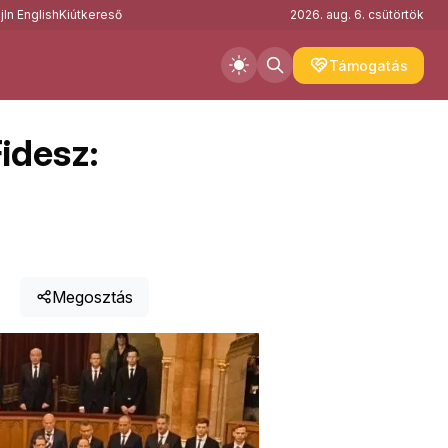
j
In English
Kiútkereső
2026. aug. 6. csütörtök
Támogatás
idesz:
Megosztás