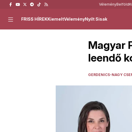
Vélemény
Belföld
K
FRISS HÍREK
Kiemelt
Vélemény
Nyílt Sisak
Magyar P
leendő k
GERDENICS-NAGY CSE