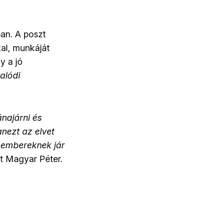
an. A poszt
kal, munkáját
y a jó
alódi
ánajárni és
nezt az elvet
r embereknek jár
át Magyar Péter.