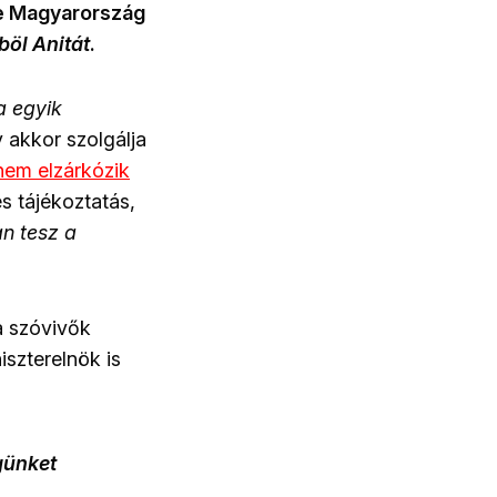
e Magyarország
böl Anitát
.
a egyik
 akkor szolgálja
nem elzárkózik
es tájékoztatás,
n tesz a
a szóvivők
iszterelnök is
günket