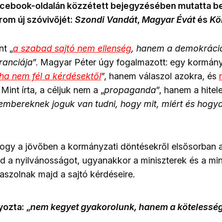
cebook-oldalán közzétett bejegyzésében mutatta b
om új szóvivőjét:
Szondi Vandát
,
Magyar Évát
és
Kö
nt „
a szabad sajtó nem ellenség
, hanem a demokráci
ranciája
”. Magyar Péter úgy fogalmazott: egy kormány
ha nem fél a kérdésektől
”, hanem válaszol azokra, és
. Mint írta, a céljuk nem a „
propaganda
”, hanem a hitel
mbereknek joguk van tudni, hogy mit, miért és hogya
 hogy a jövőben a kormányzati döntésekről elsősorban 
jd a nyilvánosságot, ugyanakkor a miniszterek és a min
aszolnak majd a sajtó kérdéseire.
yozta: „
nem kegyet gyakorolunk, hanem a kötelessé