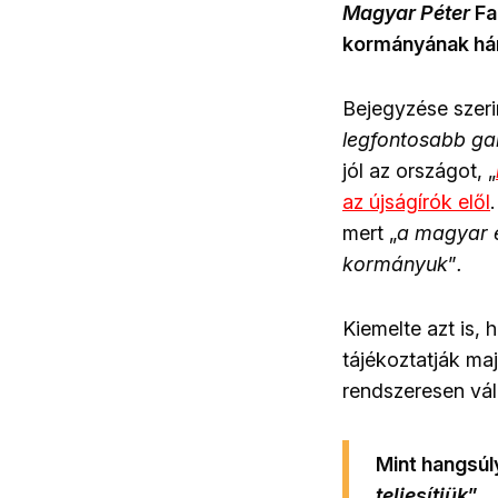
Magyar Péter
Fa
kormányának hár
Bejegyzése szeri
legfontosabb ga
jól az országot, „
az újságírók elől
mert „
a magyar e
kormányuk
”
.
Kiemelte azt is,
tájékoztatják ma
rendszeresen vál
Mint hangsúl
teljesítjük
”
.