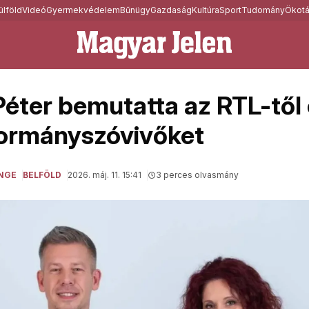
ülföld
Videó
Gyermekvédelem
Bűnügy
Gazdaság
Kultúra
Sport
Tudomány
Ökotá
éter bemutatta az RTL-től
ormányszóvivőket
NGE
BELFÖLD
2026. máj. 11. 15:41
3 perces olvasmány