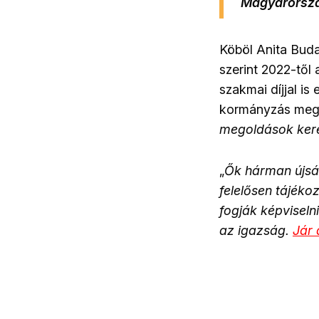
Magyarország
Köböl Anita
Budap
szerint 2022-től
szakmai díjjal is
kormányzás megh
megoldások ker
„
Ők hárman újságí
felelősen tájék
fogják képviseln
az igazság.
Jár 