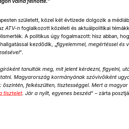
on válna felnőtté.
”
esten született, közel két évtizede dolgozik a médiáb
 az
ATV-n
foglalkozott közéleti és aktuálpolitikai témák
 elismerték. A politikus úgy fogalmazott: hisz abban, hog
allgatással kezdődik, „
figyelemmel, megértéssel és v
esésével
”
.
róként tanulták meg, mit jelent kérdezni, figyelni, ut
oztatni. Magyarország kormányának szóvivőiként ugya
i: őszintén, felkészülten, tisztességgel. Mert a magya
a tisztelet
. Jár a nyílt, egyenes beszéd
”
–
zárta posztj