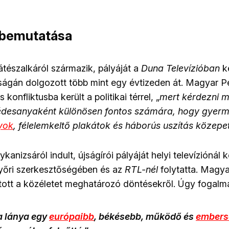
 bemutatása
észalkáról származik, pályáját a
Duna Televízióban
ke
ságán dolgozott több mint egy évtizeden át. Magyar P
s konfliktusba került a politikai térrel, „
mert kérdezni m
desanyaként különösen fontos számára, hogy gyerm
yok
, félelemkeltő plakátok és háborús uszítás közepet
anizsáról indult, újságírói pályáját helyi televíziónál 
őri szerkesztőségében és az
RTL-nél
folytatta. Magya
tott a közéletet meghatározó döntésekről. Úgy fogalma
a lánya egy
európaibb
, békésebb, működő és
embers