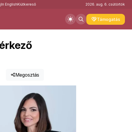
j
In English
Kiútkereső
2026. aug. 6. csütörtök
Támogatás
 érkező
Megosztás