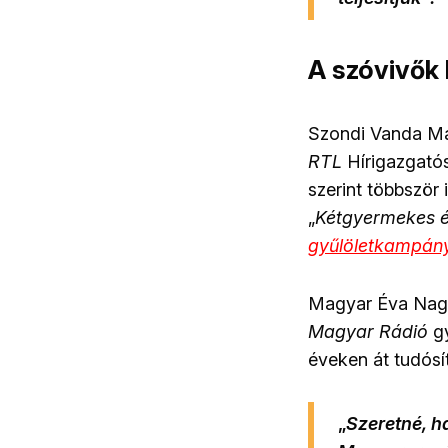
A szóvivők
Szondi Vanda
Mát
RTL
Hírigazgató
szerint többször i
„
Kétgyermekes é
gyűlöletkampán
Magyar Éva
Nagyk
Magyar Rádió
gy
éveken át tudósí
„
Szeretné, h