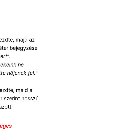
zdte, majd az
éter bejegyzése
ert
”.
ekeink ne
te nőjenek fel.
”
kezdte, majd a
r szerint hosszú
zott:
éges