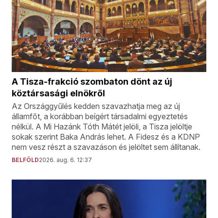
A Tisza-frakció szombaton dönt az új
köztársasági elnökről
Az Országgyűlés kedden szavazhatja meg az új
államfőt, a korábban beígért társadalmi egyeztetés
nélkül. A Mi Hazánk Tóth Mátét jelöli, a Tisza jelöltje
sokak szerint Baka András lehet. A Fidesz és a KDNP
nem vesz részt a szavazáson és jelöltet sem állítanak.
BELFÖLD
2026. aug. 6. 12:37