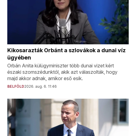
Kikosarazták Orbánt a szlovákok a dunai víz
ügyében
Orbán Anita külügyminiszter több dunai vizet kért
északi szomszédunktól, akik azt válaszolták, hogy
majd akkor adnak, amikor eső esik.
BELFÖLD
2026. aug. 6. 11:46