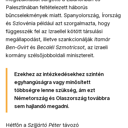
Palesztinában feltételezett háborús
bűncselekmények miatt. Spanyolország, Írország
és Szlovénia például azt szorgalmazta, hogy
függesszék fel az Izraellel kötött társulási
megállapodást, illetve szankcionálják
Itamár
Ben-Gvírt
és
Becalél Szmotricsot
, az izraeli
kormány szélsőjobboldali minisztereit.
Ezekhez az intézkedésekhez szintén
egyhangúságra vagy minősített
többségre lenne szükség, ám ezt
Németország és Olaszország továbbra
sem hajlandó megadni.
Hétfőn a
Szijjártó Péter
távozó