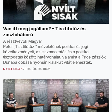
Van itt még jogállam? – Tisztítótűz és
zászlóháború
A résztvevők Magyar
Péter „Tisztítótűz ” műveletének politikai és jogi
következményeit, az elszámoltatás és a politikai
tisztogatás közötti határvonalat, valamint a Pride zászlók
Dunába dobása nyomán kialakult vitát elemezték.
NYÍLT SISAK
2026. jún. 26. 18:05