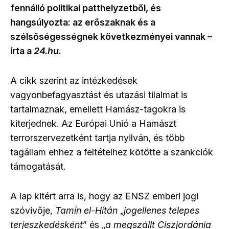
fennálló politikai patthelyzetből, és
hangsúlyozta: az erőszaknak és a
szélsőségességnek következményei vannak –
írta a
24.hu
.
A cikk szerint az intézkedések
vagyonbefagyasztást és utazási tilalmat is
tartalmaznak, emellett Hamász-tagokra is
kiterjednek. Az Európai Unió a Hamászt
terrorszervezetként tartja nyilván, és több
tagállam ehhez a feltételhez kötötte a szankciók
támogatását.
A lap kitért arra is, hogy az ENSZ emberi jogi
szóvivője,
Tamín el-Hítán
„
jogellenes telepes
terjeszkedésként
” és „
a megszállt Ciszjordánia