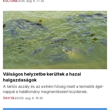
KULTÚRA
2026. aug. 6. 17:35
Válságos helyzetbe kerültek a hazai
halgazdaságok
A tartós aszály és az extrém hőség miatt a termelők éjjel-
nappal a halállomány megmentéséért küzdenek.
ÖKOTÁJ
2026. aug. 6. 16:35