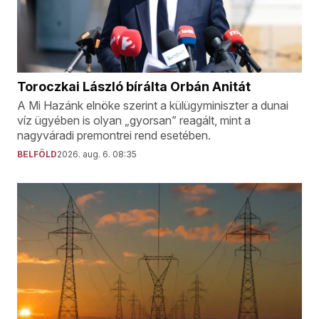
Toroczkai László bírálta Orbán Anitát
A Mi Hazánk elnöke szerint a külügyminiszter a dunai
víz ügyében is olyan „gyorsan” reagált, mint a
nagyváradi premontrei rend esetében.
BELFÖLD
2026. aug. 6. 08:35