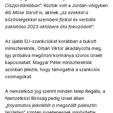
Ciszjordániában
”. Köztük volt a Jordán-völgyben
élő
Móse Sárvit
is, akinek „
az ezekkel a
közösségekkel szembeni fizikai és verbális
zaklatása 2023 októbere óta fokozódott
”.
Az újabb EU-szankciókat korábban a bukott
miniszterelnök, Orbán Viktor akadályozta meg,
így próbálva megőrizni kormánya szoros izraeli
kapcsolatait. Magyar Péter miniszterelnök
azonban jelezte, hogy támogatná a szankciós
csomagokat.
A nemzetközi jog szerint minden telep illegális, a
Nemzetközi Bíróság pedig Izrael állam
„
folyamatos jelenlétét a megszállt palesztin
területen
” szintén jogellenesnek minősítette.