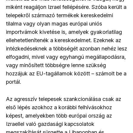
miként reagáljon Izrael fellépésére. Szóba került a
telepekről származó termékek kereskedelmi
tilalma vagy olyan magas európai uniós
importvámok kivetése is, amelyek gyakorlatilag
ellehetetlenítenék a kereskedelmet. Ezeknek az
intézkedéseknek a többségét azonban nehéz lesz
elfogadni, mivel vagy egyhangú megállapodásra,
vagy minősített többségre lenne szükség
hozzájuk az EU-tagállamok között – számolt be a
portál.
Az agresszív telepesek szankcionálása csak az
első lépés azokhoz a korábbi felhívásokhoz
képest, amelyekben több európai ország az
Izraellel való gazdasági kapcsolatok
megszakítását sürgette a Libanonban és