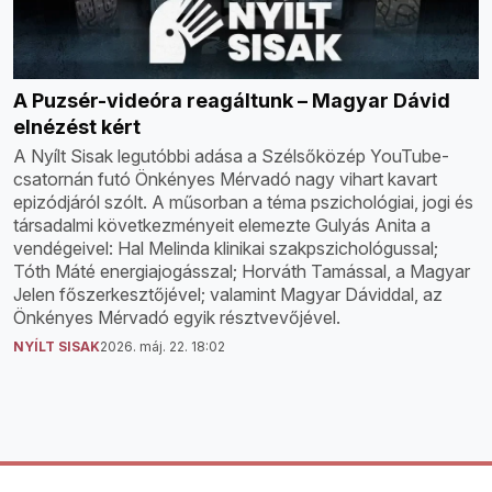
A Puzsér-videóra reagáltunk – Magyar Dávid
elnézést kért
A Nyílt Sisak legutóbbi adása a Szélsőközép YouTube-
csatornán futó Önkényes Mérvadó nagy vihart kavart
epizódjáról szólt. A műsorban a téma pszichológiai, jogi és
társadalmi következményeit elemezte Gulyás Anita a
vendégeivel: Hal Melinda klinikai szakpszichológussal;
Tóth Máté energiajogásszal; Horváth Tamással, a Magyar
Jelen főszerkesztőjével; valamint Magyar Dáviddal, az
Önkényes Mérvadó egyik résztvevőjével.
NYÍLT SISAK
2026. máj. 22. 18:02