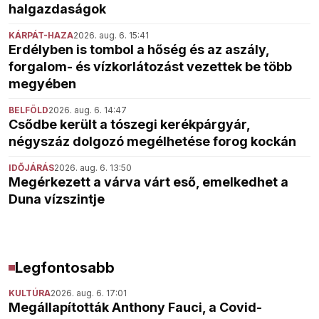
halgazdaságok
KÁRPÁT-HAZA
2026. aug. 6. 15:41
Erdélyben is tombol a hőség és az aszály,
forgalom- és vízkorlátozást vezettek be több
megyében
BELFÖLD
2026. aug. 6. 14:47
Csődbe került a tószegi kerékpárgyár,
négyszáz dolgozó megélhetése forog kockán
IDŐJÁRÁS
2026. aug. 6. 13:50
Megérkezett a várva várt eső, emelkedhet a
Duna vízszintje
Legfontosabb
KULTÚRA
2026. aug. 6. 17:01
Megállapították Anthony Fauci, a Covid-