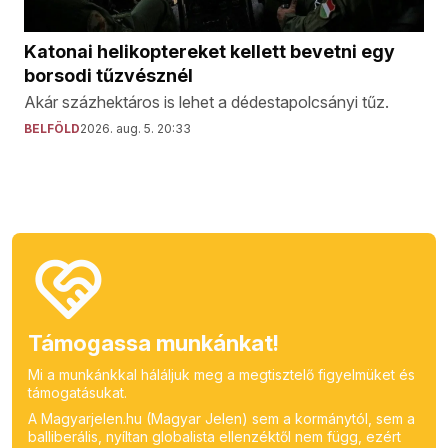
Katonai helikoptereket kellett bevetni egy
borsodi tűzvésznél
Akár százhektáros is lehet a dédestapolcsányi tűz.
BELFÖLD
2026. aug. 5. 20:33
Támogassa munkánkat!
Mi a munkánkkal háláljuk meg a megtisztelő figyelmüket és
támogatásukat.
A Magyarjelen.hu (Magyar Jelen) sem a kormánytól, sem a
balliberális, nyíltan globalista ellenzéktől nem függ, ezért