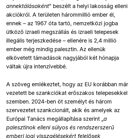
annektálásaként
” beszélt a helyi lakosság elleni
akciókról. A területen hárommillió ember él,
ennek – az 1967 óta tartó, nemzetközi jogba
ütköző izraeli megszállás és izraeli telepesek
illegális terjeszkedése – ellenére is 2,4 millió
ember még mindig palesztin. Az ellenük
elkövetett támadások nagyjából két hónapja
váltak újra intenzívebbé.
A szöveg emlékeztet, hogy az EU korábban már
vezetett be szankciókat erőszakos telepesekkel
szemben. 2024-ben öt személyt és három
szervezetet szankcionált, akik és amelyek az
Európai Tanács megállapítása szerint „
a
palesztinok elleni súlyos és rendszerszerű
emberi jogi visszaélésekért felelősek