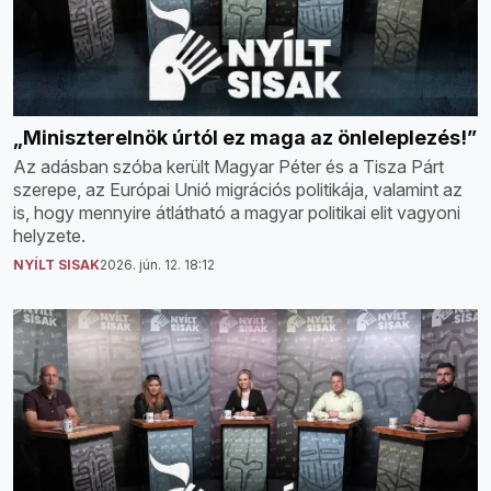
„Miniszterelnök úrtól ez maga az önleleplezés!”
Az adásban szóba került Magyar Péter és a Tisza Párt
szerepe, az Európai Unió migrációs politikája, valamint az
is, hogy mennyire átlátható a magyar politikai elit vagyoni
helyzete.
NYÍLT SISAK
2026. jún. 12. 18:12