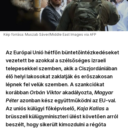
Kép forrása: Muszab Sáver/Middle East Images via AFP
Az Európai Unió hétfőn büntetőintézkedéseket
vezetett be azokkal a szélsőséges izraeli
telepesekkel szemben, akik a Ciszjordániában
élő helyi lakosokat zaklatják és erőszakosan
lépnek fel velük szemben. A szankciókat
korábban
Orbán Viktor
akadályozta,
Magyar
Péter
azonban kész együttműködni az EU-val.
Az uniós külügyi főképviselő,
Kaja Kallas
a
brüsszeli külügyminiszteri ülést követően arról
beszélt, hogy sikerült kimozdulni a régóta