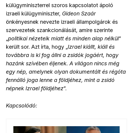
külügyminiszterrel szoros kapcsolatot ápoló
izraeli külügyminiszter,
Gideon Szaár
önkényesnek nevezte izraeli állampolgárok és
szervezetek szankcionálását, amire szerinte
„
politikai nézeteik miatt és minden alap nélkül
”
került sor. Azt írta, hogy „
Izrael kiállt, kiáll és
továbbra is ki fog állni a zsidók jogáért, hogy
hazánk szívében éljenek. A világon nincs még
egy nép, amelynek olyan dokumentált és régóta
fennálló joga lenne a földjéhez, mint a zsidó
népnek Izrael földjéhez
”.
Kapcsolódó: