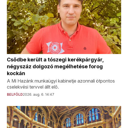
Csődbe került a tószegi kerékpárgyár,
négyszáz dolgozó megélhetése forog
kockán
A Mi Hazánk munkaügyi kabinetje azonnali ötpontos
cselekvési tervvel állt elő.
BELFÖLD
2026. aug. 6. 14:47