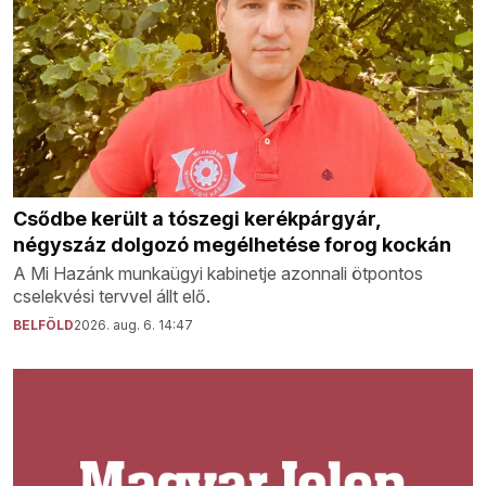
Csődbe került a tószegi kerékpárgyár,
négyszáz dolgozó megélhetése forog kockán
A Mi Hazánk munkaügyi kabinetje azonnali ötpontos
cselekvési tervvel állt elő.
BELFÖLD
2026. aug. 6. 14:47