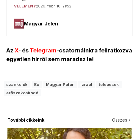
Az
X
- és
Telegram
-csatornáinkra feliratkozva
egyetlen hírről sem maradsz le!
szankciók
Eu
Magyar Péter
izrael
telepesek
erőszakoskodó
További cikkeink
Összes