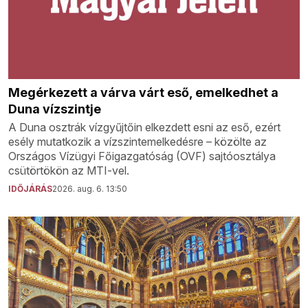
Megérkezett a várva várt eső, emelkedhet a
Duna vízszintje
A Duna osztrák vízgyűjtőin elkezdett esni az eső, ezért
esély mutatkozik a vízszintemelkedésre – közölte az
Országos Vízügyi Főigazgatóság (OVF) sajtóosztálya
csütörtökön az MTI-vel.
IDŐJÁRÁS
2026. aug. 6. 13:50