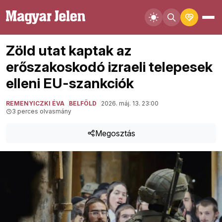
Zöld utat kaptak az
erőszakoskodó izraeli telepesek
elleni EU-szankciók
REMENYICZKI ÉVA
BELFÖLD
2026. máj. 13. 23:00
3 perces olvasmány
Megosztás