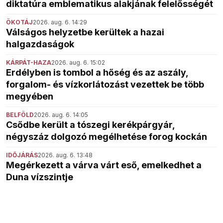
diktatúra emblematikus alakjának felelősségét
ÖKOTÁJ
2026. aug. 6. 14:29
Válságos helyzetbe kerültek a hazai
halgazdaságok
KÁRPÁT-HAZA
2026. aug. 6. 15:02
Erdélyben is tombol a hőség és az aszály,
forgalom- és vízkorlátozást vezettek be több
megyében
BELFÖLD
2026. aug. 6. 14:05
Csődbe került a tószegi kerékpárgyár,
négyszáz dolgozó megélhetése forog kockán
IDŐJÁRÁS
2026. aug. 6. 13:48
Megérkezett a várva várt eső, emelkedhet a
Duna vízszintje