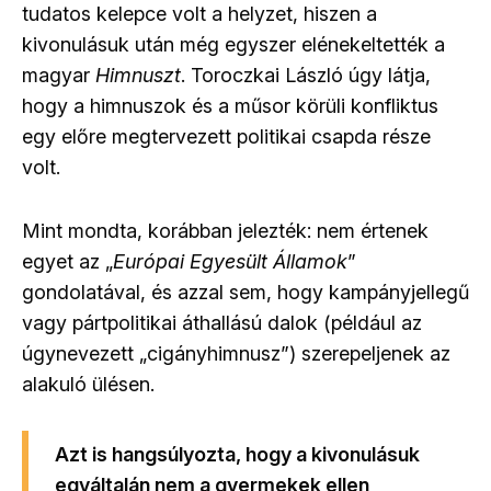
tudatos kelepce volt a helyzet, hiszen a
kivonulásuk után még egyszer elénekeltették a
magyar
Himnuszt
. Toroczkai László úgy látja,
hogy a himnuszok és a műsor körüli konfliktus
egy előre megtervezett politikai csapda része
volt.
Mint mondta, korábban jelezték: nem értenek
egyet az „
Európai Egyesült Államok
”
gondolatával, és azzal sem, hogy kampányjellegű
vagy pártpolitikai áthallású dalok (például az
úgynevezett „cigányhimnusz”) szerepeljenek az
alakuló ülésen.
Azt is hangsúlyozta, hogy a kivonulásuk
egyáltalán nem a gyermekek ellen