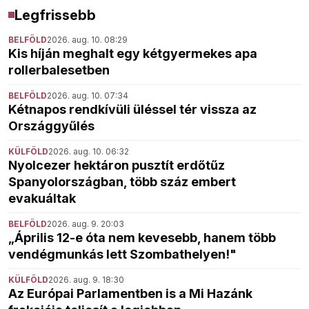
Legfrissebb
BELFÖLD
2026. aug. 10. 08:29
Kis híján meghalt egy kétgyermekes apa
rollerbalesetben
BELFÖLD
2026. aug. 10. 07:34
Kétnapos rendkívüli üléssel tér vissza az
Országgyűlés
KÜLFÖLD
2026. aug. 10. 06:32
Nyolcezer hektáron pusztít erdőtűz
Spanyolországban, több száz embert
evakuáltak
BELFÖLD
2026. aug. 9. 20:03
„Április 12-e óta nem kevesebb, hanem több
vendégmunkás lett Szombathelyen!"
KÜLFÖLD
2026. aug. 9. 18:30
Az Európai Parlamentben is a Mi Hazánk