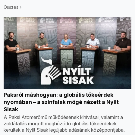
Összes
Paksról máshogyan: a globális tőkeérdek
nyomában – a színfalak mögé nézett a Nyílt
Sisak
A Paksi Atomerőmű működésének kihívásai, valamint a
zöldátállás mögött meghúzódó globális tőkeérdekek
kerültek a Nyílt Sisak legújabb adásának középpontjába.