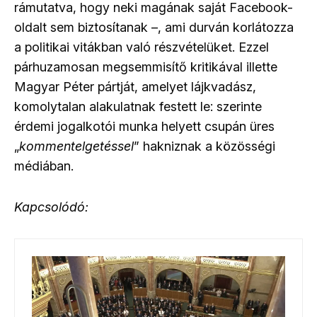
rámutatva, hogy neki magának saját Facebook-
oldalt sem biztosítanak –, ami durván korlátozza
a politikai vitákban való részvételüket. Ezzel
párhuzamosan megsemmisítő kritikával illette
Magyar Péter pártját, amelyet lájkvadász,
komolytalan alakulatnak festett le: szerinte
érdemi jogalkotói munka helyett csupán üres
„
kommentelgetéssel
” hakniznak a közösségi
médiában.
Kapcsolódó: