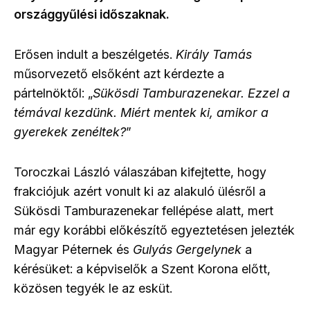
országgyűlési időszaknak.
Erősen indult a beszélgetés.
Király Tamás
műsorvezető elsőként azt kérdezte a
pártelnöktől: „
Sükösdi Tamburazenekar. Ezzel a
témával kezdünk. Miért mentek ki, amikor a
gyerekek zenéltek?
”
Toroczkai László válaszában kifejtette, hogy
frakciójuk azért vonult ki az alakuló ülésről a
Sükösdi Tamburazenekar fellépése alatt, mert
már egy korábbi előkészítő egyeztetésen jelezték
Magyar Péternek és
Gulyás Gergelynek
a
kérésüket: a képviselők a Szent Korona előtt,
közösen tegyék le az esküt.