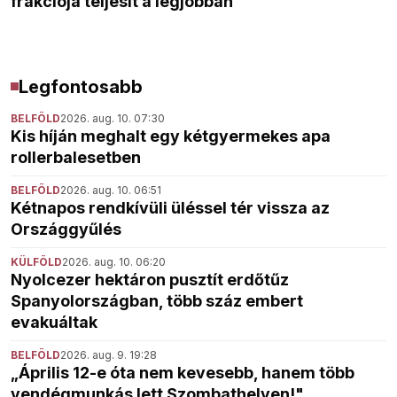
frakciója teljesít a legjobban
Legfontosabb
BELFÖLD
2026. aug. 10. 07:30
Kis híján meghalt egy kétgyermekes apa
rollerbalesetben
BELFÖLD
2026. aug. 10. 06:51
Kétnapos rendkívüli üléssel tér vissza az
Országgyűlés
KÜLFÖLD
2026. aug. 10. 06:20
Nyolcezer hektáron pusztít erdőtűz
Spanyolországban, több száz embert
evakuáltak
BELFÖLD
2026. aug. 9. 19:28
„Április 12-e óta nem kevesebb, hanem több
vendégmunkás lett Szombathelyen!"