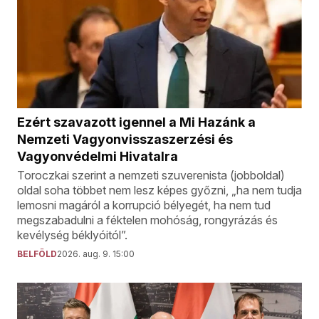
Ezért szavazott igennel a Mi Hazánk a
Nemzeti Vagyonvisszaszerzési és
Vagyonvédelmi Hivatalra
Toroczkai szerint a nemzeti szuverenista (jobboldal)
oldal soha többet nem lesz képes győzni, „ha nem tudja
lemosni magáról a korrupció bélyegét, ha nem tud
megszabadulni a féktelen mohóság, rongyrázás és
kevélység béklyóitól”.
BELFÖLD
2026. aug. 9. 15:00