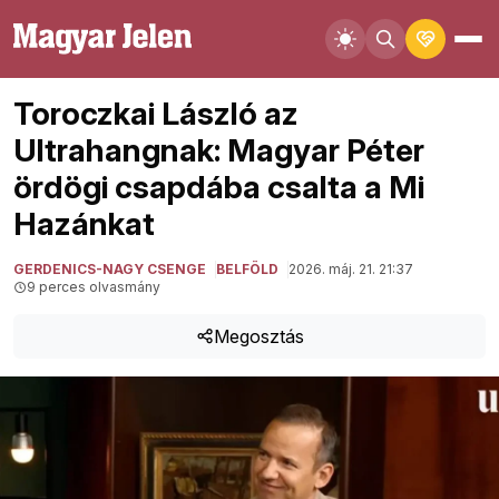
Toroczkai László az
Ultrahangnak: Magyar Péter
ördögi csapdába csalta a Mi
Hazánkat
GERDENICS-NAGY CSENGE
BELFÖLD
2026. máj. 21. 21:37
9 perces olvasmány
Megosztás