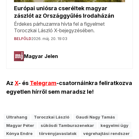
Az
X
- és
Telegram
-csatornáinkra feliratkozva
egyetlen hírről sem maradsz le!
Ultrahang
Toroczkai László
Gaudi Nagy Tamás
Magyar Péter
sükösdi Tamburazenekar
kegyelmi ügy
Kónya Endre
törvényjavaslatok
végrehajtási rendszer