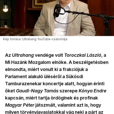
Kép forrása: Ultrahang YouTube-csatornája
Az
Ultrahang
vendége volt
Toroczkai László
, a
Mi Hazánk Mozgalom elnöke. A beszélgetésben
elmondta, miért vonult ki a frakciójuk a
Parlament alakuló üléséről a Sükösdi
Tamburazenekar koncertje alatt, hogyan érinti
őket
Gaudi-Nagy Tamás
szerepe
Kónya Endre
kapcsán, miért tartja ördöginek és profinak
Magyar Péter
játszmáit, valamint azt is, hogy
milyen törvényjavaslatokkal vág neki a párt az