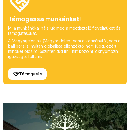
Támogassa munkánkat!
Mi a munkánkkal háláljuk meg a megtisztelő figyelmüket és
támogatásukat.
A Magyarjelen.hu (Magyar Jelen) sem a kormánytól, sem a
balliberális, nyíltan globalista ellenzéktől nem függ, ezért
mindkét oldalról őszintén tud írni, hírt közölni, oknyomozni,
igazságot feltárni.
Támogatás