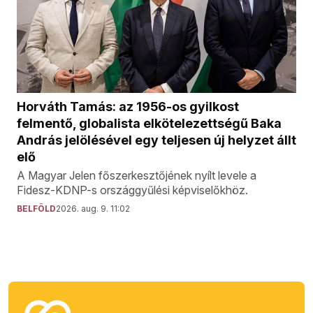
Horváth Tamás: az 1956-os gyilkost
felmentő, globalista elkötelezettségű Baka
András jelölésével egy teljesen új helyzet állt
elő
A Magyar Jelen főszerkesztőjének nyílt levele a
Fidesz-KDNP-s országgyűlési képviselőkhöz.
BELFÖLD
2026. aug. 9. 11:02