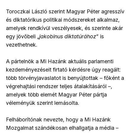
Toroczkai László szerint Magyar Péter agresszív
és diktatórikus politikai módszereket alkalmaz,
amelyek rendkívül veszélyesek, és szerinte akár
egy jövőbeli „
jakobinus diktatúrához
” is
vezethetnek.
A pártelnök a Mi Hazánk aktuális parlamenti
kezdeményezéseit firtató kérdésre úgy reagált:
több törvényjavaslatot is benyújtottak – főként a
végrehajtási rendszer teljes átalakításáról –,
amelyek több elemét Magyar Péter pártja
véleményük szerint lemásolta.
Felháborítónak nevezte, hogy a Mi Hazánk
Mozgalmat szándékosan elhallgatja a média –