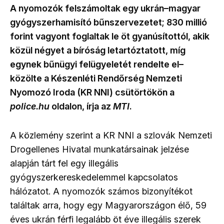
A nyomozók felszámoltak egy ukrán–magyar
gyógyszerhamisító bűnszervezetet; 830 millió
forint vagyont foglaltak le öt gyanúsítottól, akik
közül négyet a bíróság letartóztatott, míg
egynek bűnügyi felügyeletét rendelte el–
közölte a Készenléti Rendőrség Nemzeti
Nyomozó Iroda (KR NNI) csütörtökön a
police.hu
oldalon, írja az
MTI
.
A közlemény szerint a KR NNI a szlovák Nemzeti
Drogellenes Hivatal munkatársainak jelzése
alapján tárt fel egy illegális
gyógyszerkereskedelemmel kapcsolatos
hálózatot. A nyomozók számos bizonyítékot
találtak arra, hogy egy Magyarországon élő, 59
éves ukrán férfi legalább öt éve illegális szerek