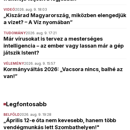
VIDEÓ
2026. aug. 9. 18:03
„Kiszárad Magyarország, miközben elengedjük
a vizet? – A Víz nyomában”
TUDOMÁNY
2026. aug. 9. 17:21
Már vírusokat is tervez a mesterséges
intelligencia – az ember vagy lassan már a gép
játszik Istent?
VÉLEMÉNY
2026. aug. 9. 15:57
Kormányváltás 2026: „Vacsora nincs, balhé az
van!”
Legfontosabb
BELFÖLD
2026. aug. 9. 19:28
„Április 12-e óta nem kevesebb, hanem több
vendégmunkás lett Szombathelyen!"