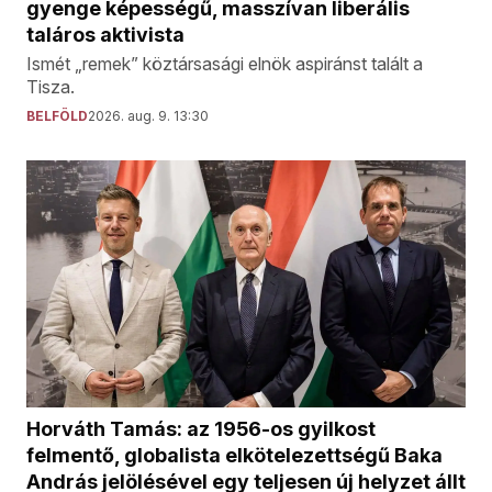
gyenge képességű, masszívan liberális
taláros aktivista
Ismét „remek” köztársasági elnök aspiránst talált a
Tisza.
BELFÖLD
2026. aug. 9. 13:30
Horváth Tamás: az 1956-os gyilkost
felmentő, globalista elkötelezettségű Baka
András jelölésével egy teljesen új helyzet állt