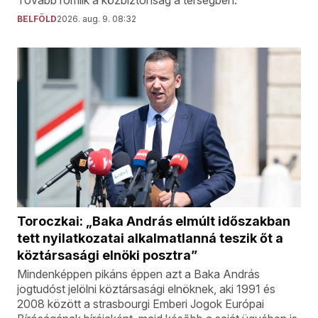
Tovább romlik a közbiztonság a térségben.
BELFÖLD
2026. aug. 9. 08:32
Toroczkai: „Baka András elmúlt időszakban
tett nyilatkozatai alkalmatlanná teszik őt a
köztársasági elnöki posztra”
Mindenképpen pikáns éppen azt a Baka András
jogtudóst jelölni köztársasági elnöknek, aki 1991 és
2008 között a strasbourgi Emberi Jogok Európai