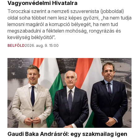
Vagyonvédelmi Hivatalra
Toroczkai szerint a nemzeti szuverenista (jobboldal)
oldal soha többet nem lesz képes győzni, „ha nem tudja
lemosni magáról a korrupció bélyegét, ha nem tud
megszabadulni a féktelen mohóság, rongyrázás és
kevélység béklyóitól”.
BELFÖLD
2026. aug. 9. 15:00
Gaudi Baka Andrásról: egy szakmailag igen