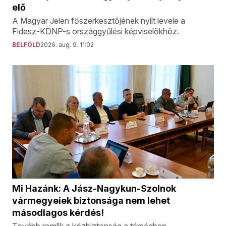
elő
A Magyar Jelen főszerkesztőjének nyílt levele a
Fidesz-KDNP-s országgyűlési képviselőkhöz.
BELFÖLD
2026. aug. 9. 11:02
Mi Hazánk: A Jász-Nagykun-Szolnok
vármegyeiek biztonsága nem lehet
másodlagos kérdés!