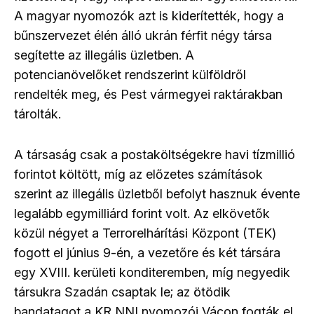
A magyar nyomozók azt is kiderítették, hogy a
bűnszervezet élén álló ukrán férfit négy társa
segítette az illegális üzletben. A
potencianövelőket rendszerint külföldről
rendelték meg, és Pest vármegyei raktárakban
tárolták.
A társaság csak a postaköltségekre havi tízmillió
forintot költött, míg az előzetes számítások
szerint az illegális üzletből befolyt hasznuk évente
legalább egymilliárd forint volt. Az elkövetők
közül négyet a Terrorelhárítási Központ (TEK)
fogott el június 9-én, a vezetőre és két társára
egy XVIII. kerületi konditeremben, míg negyedik
társukra Szadán csaptak le; az ötödik
bandatagot a KR NNI nyomozói Vácon fogták el.