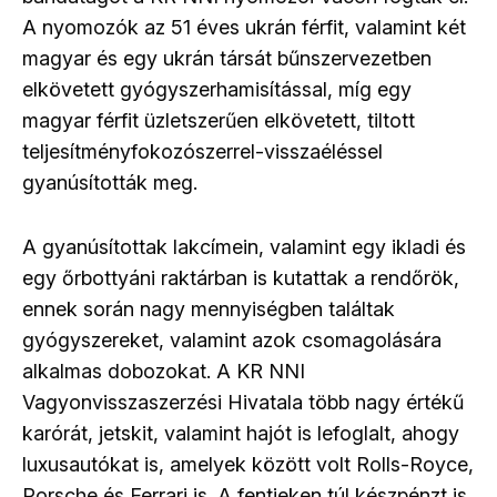
A nyomozók az 51 éves ukrán férfit, valamint két
magyar és egy ukrán társát bűnszervezetben
elkövetett gyógyszerhamisítással, míg egy
magyar férfit üzletszerűen elkövetett, tiltott
teljesítményfokozószerrel-visszaéléssel
gyanúsították meg.
A gyanúsítottak lakcímein, valamint egy ikladi és
egy őrbottyáni raktárban is kutattak a rendőrök,
ennek során nagy mennyiségben találtak
gyógyszereket, valamint azok csomagolására
alkalmas dobozokat. A KR NNI
Vagyonvisszaszerzési Hivatala több nagy értékű
karórát, jetskit, valamint hajót is lefoglalt, ahogy
luxusautókat is, amelyek között volt Rolls-Royce,
Porsche és Ferrari is. A fentieken túl készpénzt is