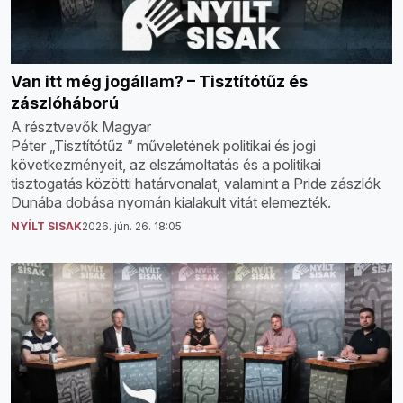
Van itt még jogállam? – Tisztítótűz és
zászlóháború
A résztvevők Magyar
Péter „Tisztítótűz ” műveletének politikai és jogi
következményeit, az elszámoltatás és a politikai
tisztogatás közötti határvonalat, valamint a Pride zászlók
Dunába dobása nyomán kialakult vitát elemezték.
NYÍLT SISAK
2026. jún. 26. 18:05