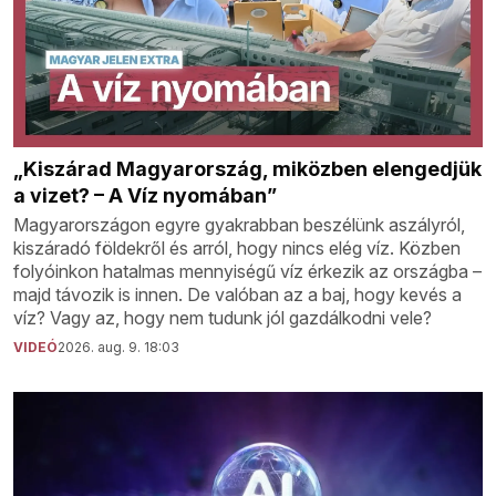
„Kiszárad Magyarország, miközben elengedjük
a vizet? – A Víz nyomában”
Magyarországon egyre gyakrabban beszélünk aszályról,
kiszáradó földekről és arról, hogy nincs elég víz. Közben
folyóinkon hatalmas mennyiségű víz érkezik az országba –
majd távozik is innen. De valóban az a baj, hogy kevés a
víz? Vagy az, hogy nem tudunk jól gazdálkodni vele?
VIDEÓ
2026. aug. 9. 18:03