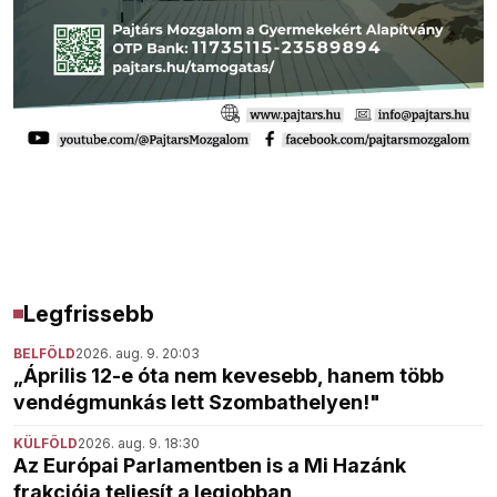
Legfrissebb
BELFÖLD
2026. aug. 9. 20:03
„Április 12-e óta nem kevesebb, hanem több
vendégmunkás lett Szombathelyen!"
KÜLFÖLD
2026. aug. 9. 18:30
Az Európai Parlamentben is a Mi Hazánk
frakciója teljesít a legjobban