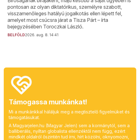
Bíróságának bírájaként, majd később a saját ügyében is
pontosan az olyan diktatórikus, személyre szabott,
visszamenőleges hatályú jogalkotás ellen lépett fel,
amelyet most csúcsra járat a Tisza Párt – írta
bejegyzésében Toroczkai László.
BELFÖLD
2026. aug. 8. 14:41
Támogassa munkánkat!
Mi a munkánkkal háláljuk meg a megtisztelő figyelmüket és
támogatásukat.
A Magyarjelen.hu (Magyar Jelen) sem a kormánytól, sem a
balliberális, nyíltan globalista ellenzéktől nem függ, ezért
mindkét oldalról őszintén tud írni, hírt közölni, oknyomozni,