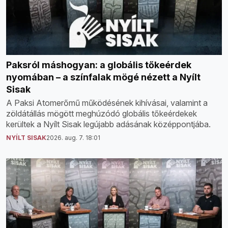
Paksról máshogyan: a globális tőkeérdek
nyomában – a színfalak mögé nézett a Nyílt
Sisak
A Paksi Atomerőmű működésének kihívásai, valamint a
zöldátállás mögött meghúzódó globális tőkeérdekek
kerültek a Nyílt Sisak legújabb adásának középpontjába.
NYÍLT SISAK
2026. aug. 7. 18:01