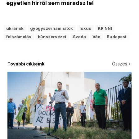
egyetlen hírről sem maradsz le!
ukránok
gyógyszerhamisítók
luxus
KR NNI
felszámolás
bűnszervezet
Szada
Vác
Budapest
További cikkeink
Összes