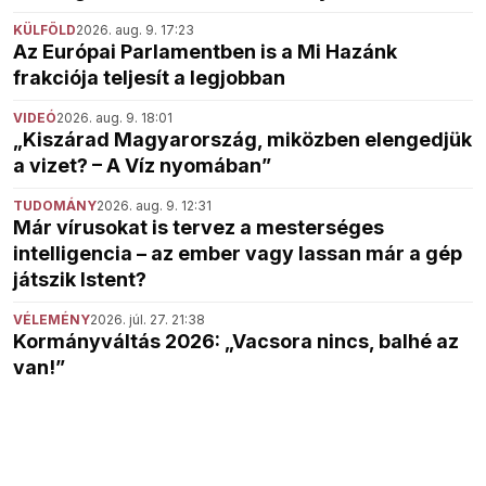
KÜLFÖLD
2026. aug. 9. 17:23
Az Európai Parlamentben is a Mi Hazánk
frakciója teljesít a legjobban
VIDEÓ
2026. aug. 9. 18:01
„Kiszárad Magyarország, miközben elengedjük
a vizet? – A Víz nyomában”
TUDOMÁNY
2026. aug. 9. 12:31
Már vírusokat is tervez a mesterséges
intelligencia – az ember vagy lassan már a gép
játszik Istent?
VÉLEMÉNY
2026. júl. 27. 21:38
Kormányváltás 2026: „Vacsora nincs, balhé az
van!”