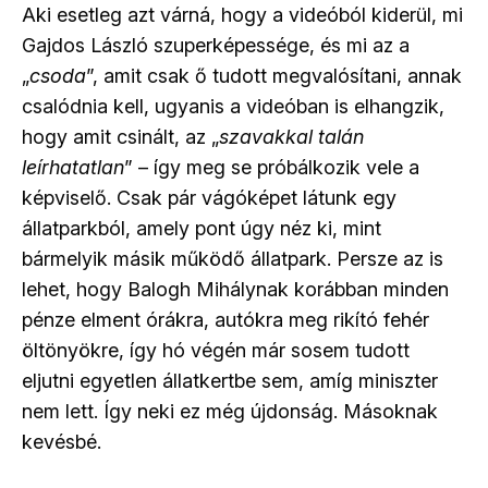
Aki esetleg azt várná, hogy a videóból kiderül, mi
Gajdos László szuperképessége, és mi az a
„
csoda
”, amit csak ő tudott megvalósítani, annak
csalódnia kell, ugyanis a videóban is elhangzik,
hogy amit csinált, az „
szavakkal talán
leírhatatlan
” – így meg se próbálkozik vele a
képviselő. Csak pár vágóképet látunk egy
állatparkból, amely pont úgy néz ki, mint
bármelyik másik működő állatpark. Persze az is
lehet, hogy Balogh Mihálynak korábban minden
pénze elment órákra, autókra meg rikító fehér
öltönyökre, így hó végén már sosem tudott
eljutni egyetlen állatkertbe sem, amíg miniszter
nem lett. Így neki ez még újdonság. Másoknak
kevésbé.