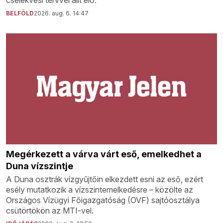
cselekvési tervvel állt elő.
BELFÖLD
2026. aug. 6. 14:47
Megérkezett a várva várt eső, emelkedhet a
Duna vízszintje
A Duna osztrák vízgyűjtőin elkezdett esni az eső, ezért
esély mutatkozik a vízszintemelkedésre – közölte az
Országos Vízügyi Főigazgatóság (OVF) sajtóosztálya
csütörtökön az MTI-vel.