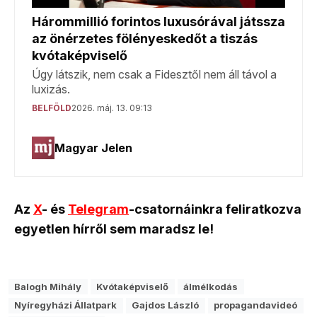
Az
X
- és
Telegram
-csatornáinkra feliratkozva
egyetlen hírről sem maradsz le!
Balogh Mihály
Kvótaképviselő
álmélkodás
Nyíregyházi Állatpark
Gajdos László
propagandavideó