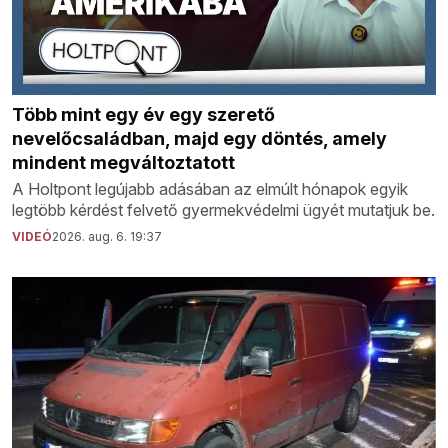
Több mint egy év egy szerető
nevelőcsaládban, majd egy döntés, amely
mindent megváltoztatott
A Holtpont legújabb adásában az elmúlt hónapok egyik
legtöbb kérdést felvető gyermekvédelmi ügyét mutatjuk be.
VIDEÓ
2026. aug. 6. 19:37