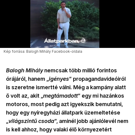
Kép forrása: Balogh Mihály Facebook-oldala
Balogh Mihály
nemcsak
több millió forintos
órájáról, hanem „
igényes
” propagandavideóiról
is szeretne ismertté válni. Még a kampány alatt
ő volt az, akit „
megtámadott
” egy mi hazánkos
motoros, most pedig azt igyekszik bemutatni,
hogy
egy nyíregyházi állatpark üzemeltetése
„
világszintű csoda
”, aminél jobb ajánlólevél nem
is kell ahhoz, hogy valaki élő környezetért