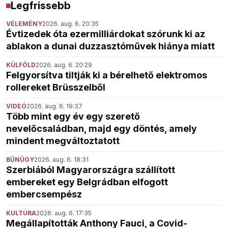
Legfrissebb
VÉLEMÉNY
2026. aug. 6. 20:35
Évtizedek óta ezermilliárdokat szórunk ki az
ablakon a dunai duzzasztóművek hiánya miatt
KÜLFÖLD
2026. aug. 6. 20:29
Felgyorsítva tiltják ki a bérelhető elektromos
rollereket Brüsszelből
VIDEÓ
2026. aug. 6. 19:37
Több mint egy év egy szerető
nevelőcsaládban, majd egy döntés, amely
mindent megváltoztatott
BŰNÜGY
2026. aug. 6. 18:31
Szerbiából Magyarországra szállított
embereket egy Belgrádban elfogott
embercsempész
KULTÚRA
2026. aug. 6. 17:35
Megállapították Anthony Fauci, a Covid-