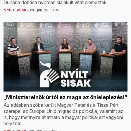
Dunába dobása nyomán kialakult vitát elemezték.
NYÍLT SISAK
2026. jún. 26. 18:05
„Miniszterelnök úrtól ez maga az önleleplezés!”
Az adásban szóba került Magyar Péter és a Tisza Párt
szerepe, az Európai Unió migrációs politikája, valamint az
is, hogy mennyire átlátható a magyar politikai elit vagyoni
helyzete.