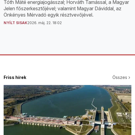
Tóth Máté energiajogásszal; Horváth Tamással, a Magyar
Jelen főszerkesztőjével; valamint Magyar Dáviddal, az
Önkényes Mérvadó egyik résztvevőjével.
NYÍLT SISAK
2026. máj. 22. 18:02
Friss hírek
Összes