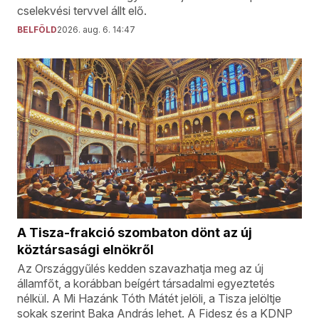
cselekvési tervvel állt elő.
BELFÖLD
2026. aug. 6. 14:47
A Tisza-frakció szombaton dönt az új
köztársasági elnökről
Az Országgyűlés kedden szavazhatja meg az új
államfőt, a korábban beígért társadalmi egyeztetés
nélkül. A Mi Hazánk Tóth Mátét jelöli, a Tisza jelöltje
sokak szerint Baka András lehet. A Fidesz és a KDNP