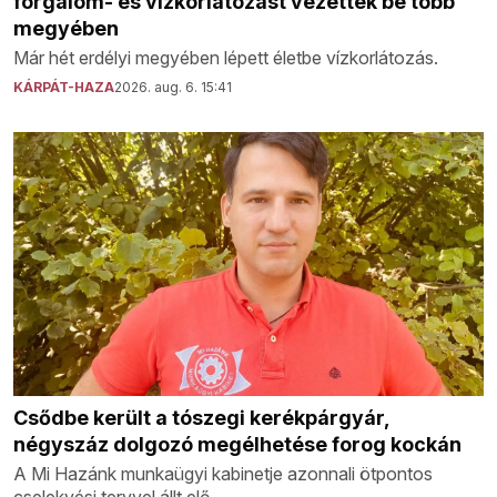
forgalom- és vízkorlátozást vezettek be több
megyében
Már hét erdélyi megyében lépett életbe vízkorlátozás.
KÁRPÁT-HAZA
2026. aug. 6. 15:41
Csődbe került a tószegi kerékpárgyár,
négyszáz dolgozó megélhetése forog kockán
A Mi Hazánk munkaügyi kabinetje azonnali ötpontos