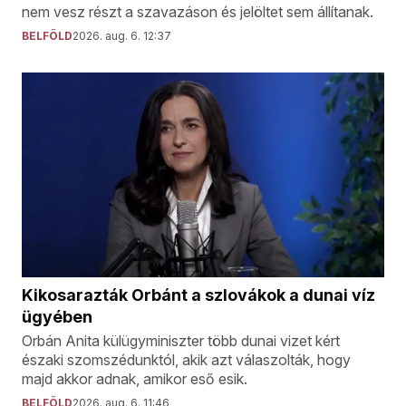
nem vesz részt a szavazáson és jelöltet sem állítanak.
BELFÖLD
2026. aug. 6. 12:37
Kikosarazták Orbánt a szlovákok a dunai víz
ügyében
Orbán Anita külügyminiszter több dunai vizet kért
északi szomszédunktól, akik azt válaszolták, hogy
majd akkor adnak, amikor eső esik.
BELFÖLD
2026. aug. 6. 11:46