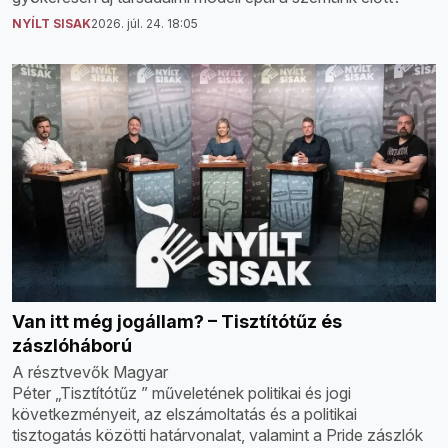
NYÍLT SISAK
2026. júl. 24. 18:05
Van itt még jogállam? – Tisztítótűz és
zászlóháború
A résztvevők Magyar
Péter „Tisztítótűz ” műveletének politikai és jogi
következményeit, az elszámoltatás és a politikai
tisztogatás közötti határvonalat, valamint a Pride zászlók