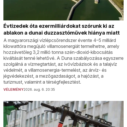
Évtizedek óta ezermilliárdokat szórunk ki az
ablakon a dunai duzzasztóművek hiánya miatt
A magyarországi vízlépcsőrendszer évente 4–5 milliárd
kilowattóra megújuló villamosenergiát termelhetne, amely
hozzávetőleg 3,2 millió tonna szén-dioxid-kibocsátás
kiváltását tenné lehetővé. A Duna szabályozása egyszerre
szolgálná a vízmegtartást, az ivóvízbázisok és a talajvíz
védelmét, a villamosenergia-termelést, az árvíz- és
jégvédekezést, a mezőgazdaságot, a hajózást, a
turizmust, valamint a térségfejlesztést.
VÉLEMÉNY
2026. aug. 6. 20:35