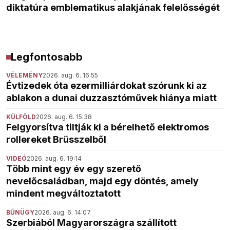
diktatúra emblematikus alakjának felelősségét
Legfontosabb
VÉLEMÉNY
2026. aug. 6. 16:55
Évtizedek óta ezermilliárdokat szórunk ki az
ablakon a dunai duzzasztóművek hiánya miatt
KÜLFÖLD
2026. aug. 6. 15:38
Felgyorsítva tiltják ki a bérelhető elektromos
rollereket Brüsszelből
VIDEÓ
2026. aug. 6. 19:14
Több mint egy év egy szerető
nevelőcsaládban, majd egy döntés, amely
mindent megváltoztatott
BŰNÜGY
2026. aug. 6. 14:07
Szerbiából Magyarországra szállított