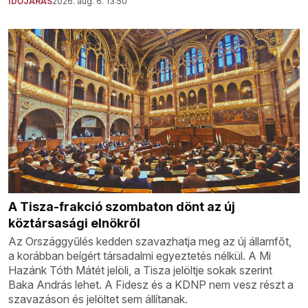
IDŐJÁRÁS
2026. aug. 6. 13:50
A Tisza-frakció szombaton dönt az új
köztársasági elnökről
Az Országgyűlés kedden szavazhatja meg az új államfőt,
a korábban beígért társadalmi egyeztetés nélkül. A Mi
Hazánk Tóth Mátét jelöli, a Tisza jelöltje sokak szerint
Baka András lehet. A Fidesz és a KDNP nem vesz részt a
szavazáson és jelöltet sem állítanak.