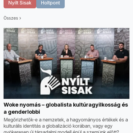
Nyílt Sisak
Holtpont
Összes
Woke nyomás – globalista kultúragyilkosság és
a genderlobbi
Megőrizhetők-e a nemzetek, a hagyományos értékek és a
kulturális identitás a globalizáció korában, vagy egy
gyökeresen új társadalmi modell épül a szemünk előtt?