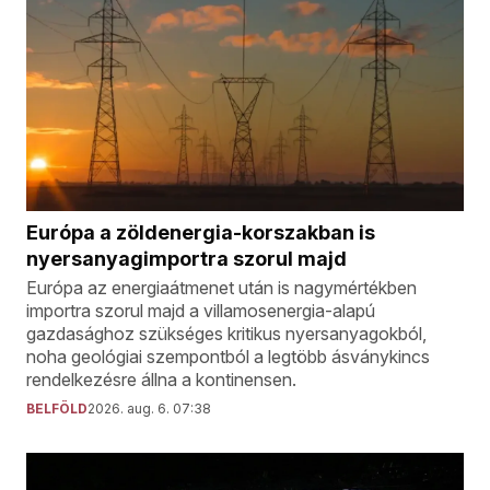
Európa a zöldenergia-korszakban is
nyersanyagimportra szorul majd
Európa az energiaátmenet után is nagymértékben
importra szorul majd a villamosenergia-alapú
gazdasághoz szükséges kritikus nyersanyagokból,
noha geológiai szempontból a legtöbb ásványkincs
rendelkezésre állna a kontinensen.
BELFÖLD
2026. aug. 6. 07:38