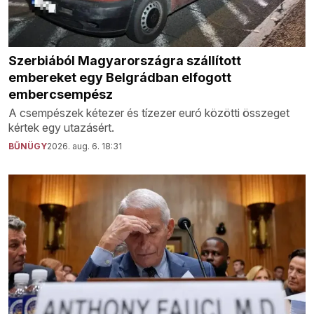
Szerbiából Magyarországra szállított
embereket egy Belgrádban elfogott
embercsempész
A csempészek kétezer és tízezer euró közötti összeget
kértek egy utazásért.
BŰNÜGY
2026. aug. 6. 18:31