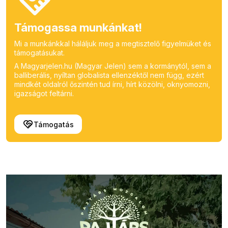
Támogassa munkánkat!
Mi a munkánkkal háláljuk meg a megtisztelő figyelmüket és
támogatásukat.
A Magyarjelen.hu (Magyar Jelen) sem a kormánytól, sem a
balliberális, nyíltan globalista ellenzéktől nem függ, ezért
mindkét oldalról őszintén tud írni, hírt közölni, oknyomozni,
igazságot feltárni.
Támogatás