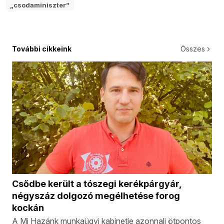
„csodaminiszter”
További cikkeink
Összes
Csődbe került a tószegi kerékpárgyár,
négyszáz dolgozó megélhetése forog
kockán
A Mi Hazánk munkaügyi kabinetje azonnali ötpontos