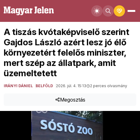
A tiszás kvótaképviselő szerint
Gajdos László azért lesz jó élő
környezetért felelős miniszter,
mert szép az állatpark, amit
üzemeltetett
IRÁNYI DÁNIEL
BELFÖLD
2026. júl. 4. 15:13
2 perces olvasmány
Megosztás