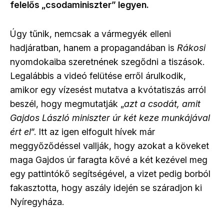
felelős „csodaminiszter” legyen.
Úgy tűnik, nemcsak a vármegyék elleni
hadjáratban, hanem a propagandában is
Rákosi
nyomdokaiba szeretnének szegődni a tiszások.
Legalábbis a videó felütése erről árulkodik,
amikor egy vízesést mutatva a kvótatiszás arról
beszél, hogy megmutatják „
azt a csodát, amit
Gajdos László miniszter úr két keze munkájával
ért el
”. Itt az igen elfogult hívek már
meggyőződéssel vallják, hogy azokat a köveket
maga Gajdos úr faragta kővé a két kezével meg
egy pattintókő segítségével, a vizet pedig borból
fakasztotta, hogy aszály idején se száradjon ki
Nyíregyháza.