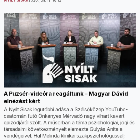
NYÍLT SISAK
2026. jún. 12. 18:12
A Puzsér-videóra reagáltunk – Magyar Dávid
elnézést kért
A Nyílt Sisak legutóbbi adása a Szélsőközép YouTube-
csatornán futó Önkényes Mérvadó nagy vihart kavart
epizódjáról szólt. A műsorban a téma pszichológiai, jogi és
társadalmi következményeit elemezte Gulyás Anita a
vendégeivel: Hal Melinda klinikai szakpszichológussal;