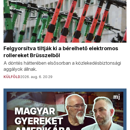
Felgyorsítva tiltják ki a bérelhető elektromos
rollereket Brüsszelből
A döntés hátterében elsősorban a közlekedésbiztonsági
aggályok állnak.
KÜLFÖLD
2026. aug. 6. 20:29