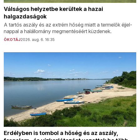
Válságos helyzetbe kerültek a hazai
halgazdaságok
A tartós aszály és az extrém hőség miatt a termelők éjjel-
nappal a halállomány megmentéséért küzdenek.
ÖKOTÁJ
2026. aug. 6. 16:35
Erdélyben is tombol a hőség és az aszály,