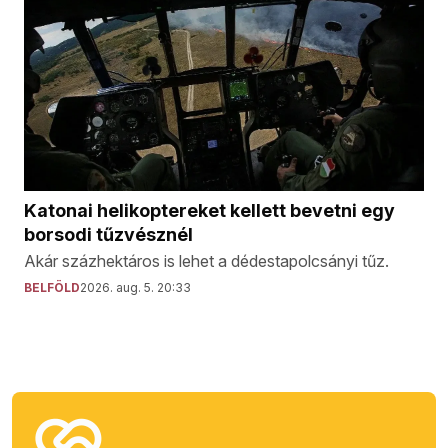
Katonai helikoptereket kellett bevetni egy
borsodi tűzvésznél
Akár százhektáros is lehet a dédestapolcsányi tűz.
BELFÖLD
2026. aug. 5. 20:33