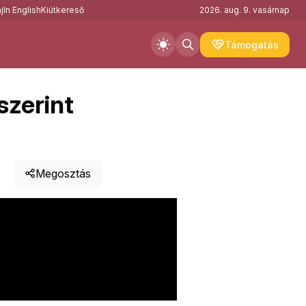
j
In English
Kiútkereső
2026. aug. 9. vasárnap
Támogatás
szerint
Megosztás