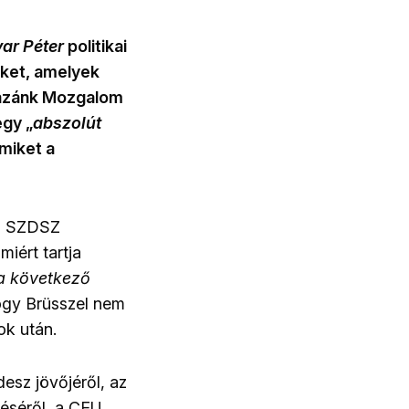
ar Péter
politikai
leket, amelyek
Hazánk Mozgalom
egy „
abszolút
miket a
az SZDSZ
miért tartja
a következő
hogy Brüsszel nem
ok után.
esz jövőjéről, az
téséről, a CEU