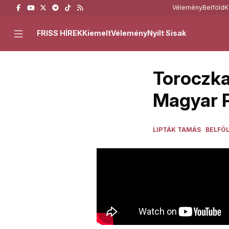
Vélemény
Belföld
K
FRISS HÍREK
Kiemelt
Vélemény
Nyílt Sisak
Toroczkai
Magyar P
LIPTÁK TAMÁS
BELFÖ