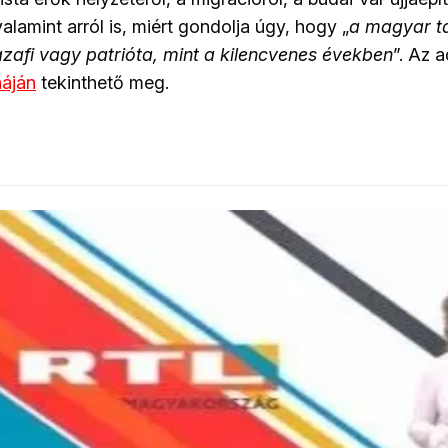
valamint arról is, miért gondolja úgy, hogy „
a magyar t
zafi vagy patrióta, mint a kilencvenes években
”. Az 
áján
tekinthető meg.