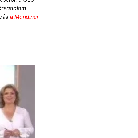
ársadalom
adás
a
Mandiner