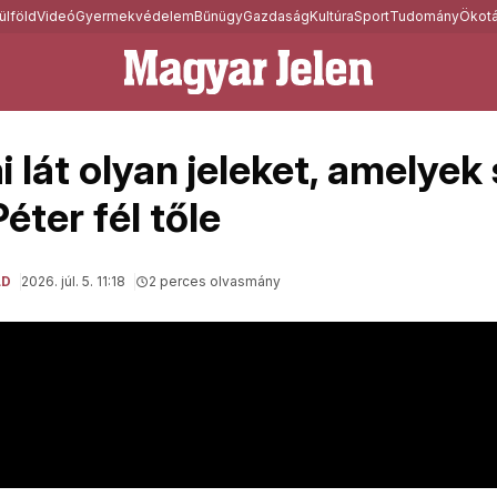
ülföld
Videó
Gyermekvédelem
Bűnügy
Gazdaság
Kultúra
Sport
Tudomány
Ökotá
 lát olyan jeleket, amelyek 
éter fél tőle
LD
2026. júl. 5. 11:18
2 perces olvasmány