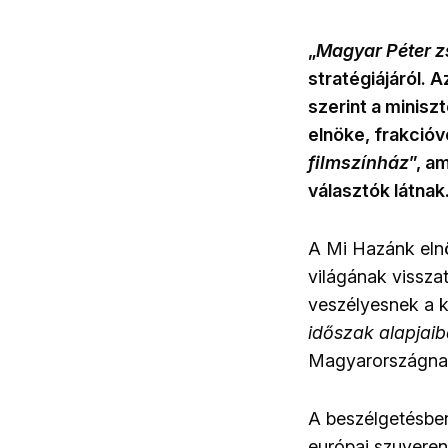
„
Magyar Péter zs
stratégiájáról. A
szerint a miniszt
elnöke, frakcióv
filmszínház
”, a
választók látnak
A Mi Hazánk elnö
világának visszat
veszélyesnek a k
időszak alapjaib
Magyarországnak
A beszélgetésben
európai szuvereni