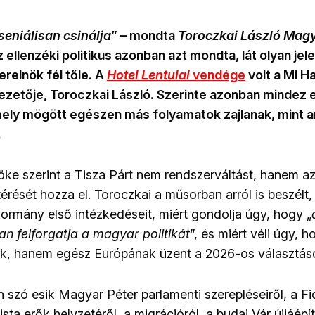
eniálisan csinálja
” – mondta
Toroczkai László
Magy
z ellenzéki politikus azonban azt mondta, lát olyan je
erelnök fél tőle. A
Hotel Lentulai
vendége
volt a Mi 
ezetője, Toroczkai László. Szerinte azonban mindez 
mely mögött egészen más folyamatok zajlanak, mint a
.
ke szerint a Tisza Párt nem rendszerváltást, hanem 
érését hozza el. Toroczkai a műsorban arról is beszélt, 
ormány első intézkedéseit, miért gondolja úgy, hogy „
an felforgatja a magyar politikát
”, és miért véli úgy, 
, hanem egész Európának üzent a 2026-os választás
 szó esik Magyar Péter parlamenti szerepléseiről, a Fid
sta erők helyzetéről, a migrációról, a budai Vár újjáépí