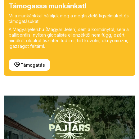
Támogassa munkánkat!
Mi a munkánkkal háláljuk meg a megtisztelő figyelmüket és
támogatásukat.
A Magyarjelen.hu (Magyar Jelen) sem a kormánytól, sem a
balliberális, nyíltan globalista ellenzéktől nem függ, ezért
mindkét oldalról őszintén tud írni, hírt közölni, oknyomozni,
igazságot feltárni.
Támogatás