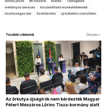
lantos jános
Mi Hazánk
kiállás
Támogatás
méltányos bérezés
kiszámítható munkafeltételek
tisztességes bér
Szolidaritás
új kollektív szerződés
További cikkeink
Összes
Az őrkutya újságírók nem kérdezték Magyar
Pétert Mészáros Lőrinc Tisza-kormány alatt