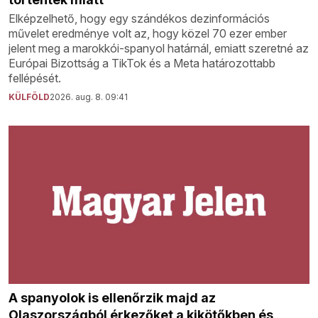
Elképzelhető, hogy egy szándékos dezinformációs
művelet eredménye volt az, hogy közel 70 ezer ember
jelent meg a marokkói-spanyol határnál, emiatt szeretné az
Európai Bizottság a TikTok és a Meta határozottabb
fellépését.
KÜLFÖLD
2026. aug. 8. 09:41
A spanyolok is ellenőrzik majd az
Olaszországból érkezőket a kikötőkben és