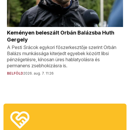
Keményen beleszált Orbán Balázsba Huth
Gergely
A Pesti Srácok egykori főszerkesztője szerint Orbán
Balázs munkássága kiterjedt egyebek között libsi
pénzégetésre, kínosan üres hablatyolásra és
permanens zsebhokizásra is.
BELFÖLD
2026. aug. 7. 11:26