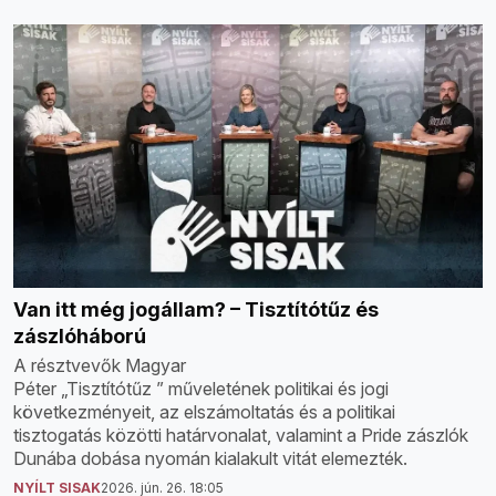
Van itt még jogállam? – Tisztítótűz és
zászlóháború
A résztvevők Magyar
Péter „Tisztítótűz ” műveletének politikai és jogi
következményeit, az elszámoltatás és a politikai
tisztogatás közötti határvonalat, valamint a Pride zászlók
Dunába dobása nyomán kialakult vitát elemezték.
NYÍLT SISAK
2026. jún. 26. 18:05