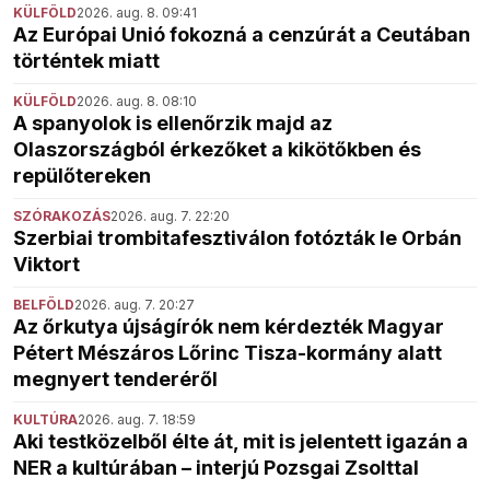
KÜLFÖLD
2026. aug. 8. 09:41
Az Európai Unió fokozná a cenzúrát a Ceutában
történtek miatt
KÜLFÖLD
2026. aug. 8. 08:10
A spanyolok is ellenőrzik majd az
Olaszországból érkezőket a kikötőkben és
repülőtereken
SZÓRAKOZÁS
2026. aug. 7. 22:20
Szerbiai trombitafesztiválon fotózták le Orbán
Viktort
BELFÖLD
2026. aug. 7. 20:27
Az őrkutya újságírók nem kérdezték Magyar
Pétert Mészáros Lőrinc Tisza-kormány alatt
megnyert tenderéről
KULTÚRA
2026. aug. 7. 18:59
Aki testközelből élte át, mit is jelentett igazán a
NER a kultúrában – interjú Pozsgai Zsolttal