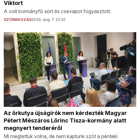
Viktort
A volt kormányfő sört és csevapot fogyasztott.
SZÓRAKOZÁS
2026. aug. 7. 22:20
Az őrkutya újságírók nem kérdezték Magyar
Pétert Mészáros Lőrinc Tisza-kormány alatt
megnyert tenderéről
Mi megtettük volna, de nem kaptunk szót a pénteki