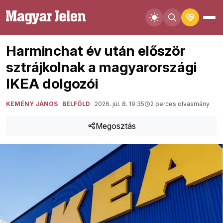
Harminchat év után először
sztrájkolnak a magyarországi
IKEA dolgozói
KEMÉNY JÁNOS
BELFÖLD
2026. júl. 8. 19:35
2 perces olvasmány
Megosztás