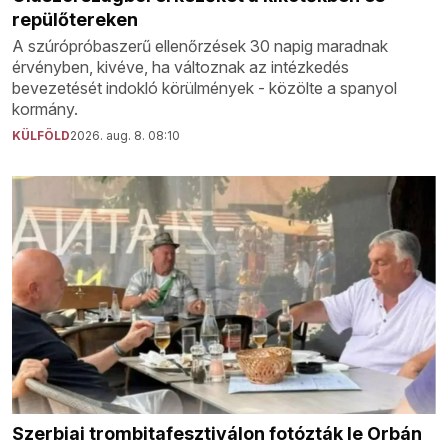
repülőtereken
A szúrópróbaszerű ellenőrzések 30 napig maradnak
érvényben, kivéve, ha változnak az intézkedés
bevezetését indokló körülmények - közölte a spanyol
kormány.
KÜLFÖLD
2026. aug. 8. 08:10
Szerbiai trombitafesztiválon fotózták le Orbán