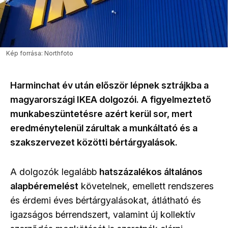
Kép forrása: Northfoto
Harminchat év után először lépnek sztrájkba a
magyarországi IKEA dolgozói. A figyelmeztető
munkabeszüntetésre azért kerül sor, mert
eredménytelenül zárultak a munkáltató és a
szakszervezet közötti bértárgyalások.
A dolgozók legalább
hatszázalékos általános
alapbéremelést
követelnek, emellett rendszeres
és érdemi éves bértárgyalásokat, átlátható és
igazságos bérrendszert, valamint új kollektív