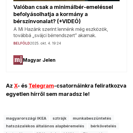
Az
X
- és
Telegram
-csatornáinkra feliratkozva
egyetlen hírről sem maradsz le!
magyarországi IKEA
sztrájk
munkabeszüntetés
hatszázalékos általános alapbéremelés
bérkövetelés