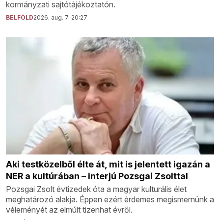
kormányzati sajtótájékoztatón.
BELFÖLD
2026. aug. 7. 20:27
Aki testközelből élte át, mit is jelentett igazán a
NER a kultúrában – interjú Pozsgai Zsolttal
Pozsgai Zsolt évtizedek óta a magyar kulturális élet
meghatározó alakja. Éppen ezért érdemes megismernünk a
véleményét az elmúlt tizenhat évről.