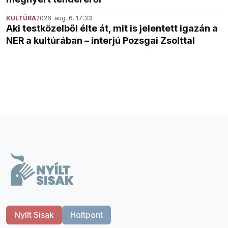
KULTÚRA
2026. aug. 6. 17:33
Aki testközelből élte át, mit is jelentett igazán a
NER a kultúrában – interjú Pozsgai Zsolttal
Nyílt Sisak
Holtpont