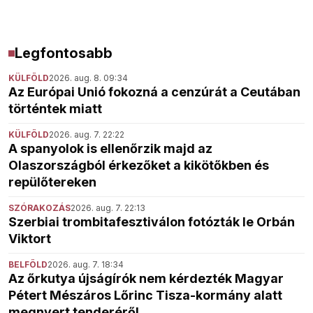
Legfontosabb
KÜLFÖLD
2026. aug. 8. 09:34
Az Európai Unió fokozná a cenzúrát a Ceutában
történtek miatt
KÜLFÖLD
2026. aug. 7. 22:22
A spanyolok is ellenőrzik majd az
Olaszországból érkezőket a kikötőkben és
repülőtereken
SZÓRAKOZÁS
2026. aug. 7. 22:13
Szerbiai trombitafesztiválon fotózták le Orbán
Viktort
BELFÖLD
2026. aug. 7. 18:34
Az őrkutya újságírók nem kérdezték Magyar
Pétert Mészáros Lőrinc Tisza-kormány alatt
megnyert tenderéről