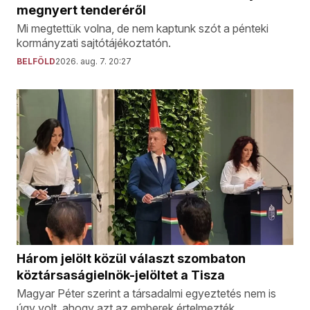
megnyert tenderéről
Mi megtettük volna, de nem kaptunk szót a pénteki
kormányzati sajtótájékoztatón.
BELFÖLD
2026. aug. 7. 20:27
Három jelölt közül választ szombaton
köztársaságielnök-jelöltet a Tisza
Magyar Péter szerint a társadalmi egyeztetés nem is
úgy volt, ahogy azt az emberek értelmezték.