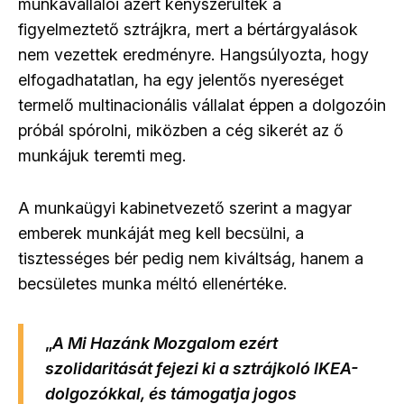
munkavállalói azért kényszerültek a
figyelmeztető sztrájkra, mert a bértárgyalások
nem vezettek eredményre. Hangsúlyozta, hogy
elfogadhatatlan, ha egy jelentős nyereséget
termelő multinacionális vállalat éppen a dolgozóin
próbál spórolni, miközben a cég sikerét az ő
munkájuk teremti meg.
A munkaügyi kabinetvezető szerint a magyar
emberek munkáját meg kell becsülni, a
tisztességes bér pedig nem kiváltság, hanem a
becsületes munka méltó ellenértéke.
„
A Mi Hazánk Mozgalom ezért
szolidaritását fejezi ki a sztrájkoló IKEA-
dolgozókkal, és támogatja jogos