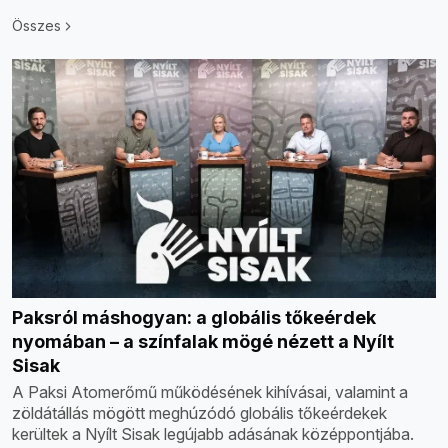
Összes
Paksról máshogyan: a globális tőkeérdek
nyomában – a színfalak mögé nézett a Nyílt
Sisak
A Paksi Atomerőmű működésének kihívásai, valamint a
zöldátállás mögött meghúzódó globális tőkeérdekek
kerültek a Nyílt Sisak legújabb adásának középpontjába.