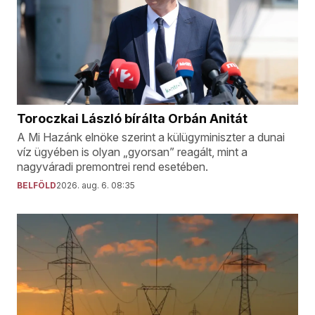
Toroczkai László bírálta Orbán Anitát
A Mi Hazánk elnöke szerint a külügyminiszter a dunai
víz ügyében is olyan „gyorsan” reagált, mint a
nagyváradi premontrei rend esetében.
BELFÖLD
2026. aug. 6. 08:35