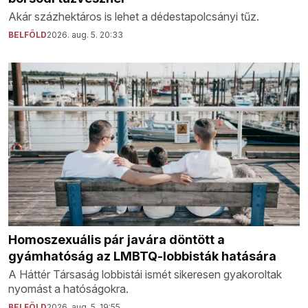
Akár százhektáros is lehet a dédestapolcsányi tűz.
BELFÖLD
2026. aug. 5. 20:33
Homoszexuális pár javára döntött a
gyámhatóság az LMBTQ-lobbisták hatására
A Háttér Társaság lobbistái ismét sikeresen gyakoroltak
nyomást a hatóságokra.
BELFÖLD
2026. aug. 5. 19:55