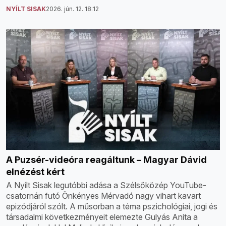
NYÍLT SISAK
2026. jún. 12. 18:12
A Puzsér-videóra reagáltunk – Magyar Dávid
elnézést kért
A Nyílt Sisak legutóbbi adása a Szélsőközép YouTube-
csatornán futó Önkényes Mérvadó nagy vihart kavart
epizódjáról szólt. A műsorban a téma pszichológiai, jogi és
társadalmi következményeit elemezte Gulyás Anita a