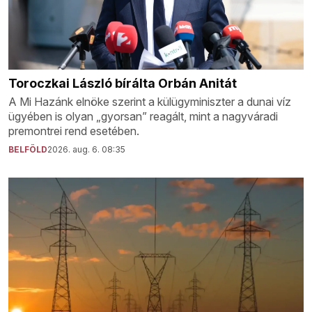
Toroczkai László bírálta Orbán Anitát
A Mi Hazánk elnöke szerint a külügyminiszter a dunai víz
ügyében is olyan „gyorsan” reagált, mint a nagyváradi
premontrei rend esetében.
BELFÖLD
2026. aug. 6. 08:35