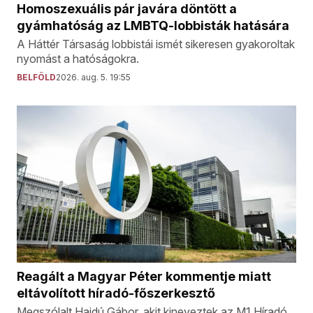
Homoszexuális pár javára döntött a
gyámhatóság az LMBTQ-lobbisták hatására
A Háttér Társaság lobbistái ismét sikeresen gyakoroltak
nyomást a hatóságokra.
BELFÖLD
2026. aug. 5. 19:55
Reagált a Magyar Péter kommentje miatt
eltávolított híradó-főszerkesztő
Megszólalt Hajdú Gábor, akit kineveztek az M1 Híradó