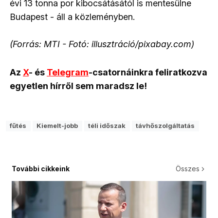
évi 13 tonna por kibocsátásától is mentesülne
Budapest - áll a közleményben.
(Forrás: MTI - Fotó: illusztráció/pixabay.com)
Az
X
- és
Telegram
-csatornáinkra feliratkozva
egyetlen hírről sem maradsz le!
fűtés
Kiemelt-jobb
téli időszak
távhőszolgáltatás
További cikkeink
Összes