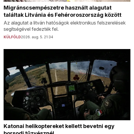
Migránscsempészetre használt alagutat
találtak Litvánia és Fehéroroszország között
Az alagutat a litván hatóságok elektronikus felszerelések
segítségével fedezték fel.
KÜLFÖLD
2026. aug. 5. 21:34
Katonai helikoptereket kellett bevetni egy
borsodi tűzvésznél