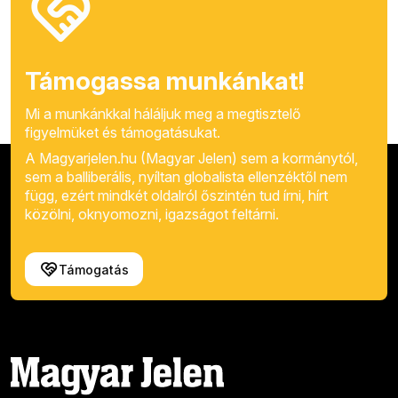
Támogassa munkánkat!
Mi a munkánkkal háláljuk meg a megtisztelő
figyelmüket és támogatásukat.
A Magyarjelen.hu (Magyar Jelen) sem a kormánytól,
sem a balliberális, nyíltan globalista ellenzéktől nem
függ, ezért mindkét oldalról őszintén tud írni, hírt
közölni, oknyomozni, igazságot feltárni.
Támogatás