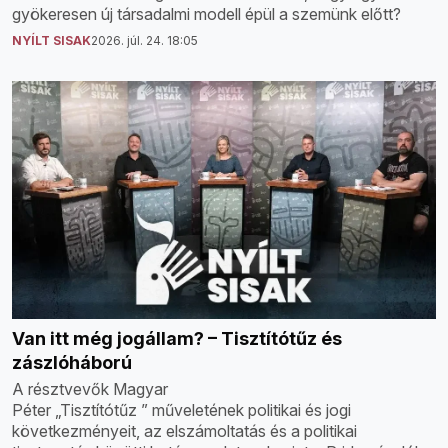
gyökeresen új társadalmi modell épül a szemünk előtt?
NYÍLT SISAK
2026. júl. 24. 18:05
Van itt még jogállam? – Tisztítótűz és
zászlóháború
A résztvevők Magyar
Péter „Tisztítótűz ” műveletének politikai és jogi
következményeit, az elszámoltatás és a politikai