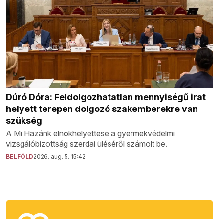
Dúró Dóra: Feldolgozhatatlan mennyiségű irat
helyett terepen dolgozó szakemberekre van
szükség
A Mi Hazánk elnökhelyettese a gyermekvédelmi
vizsgálóbizottság szerdai üléséről számolt be.
BELFÖLD
2026. aug. 5. 15:42