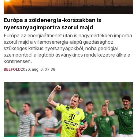
Európa a zöldenergia-korszakban is
nyersanyagimportra szorul majd
Európa az energiaátmenet után is nagymértékben importra
szorul majd a villamosenergia-alapú gazdasághoz
szükséges kritikus nyersanyagokból, noha geológiai
szempontból a legtöbb ásványkincs rendelkezésre állna a
kontinensen.
BELFÖLD
2026. aug. 6. 07:38