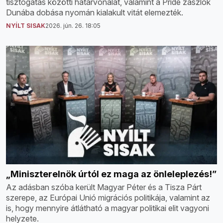
tisztogatás közötti határvonalat, valamint a Pride zászlók
Dunába dobása nyomán kialakult vitát elemezték.
NYÍLT SISAK
2026. jún. 26. 18:05
„Miniszterelnök úrtól ez maga az önleleplezés!”
Az adásban szóba került Magyar Péter és a Tisza Párt
szerepe, az Európai Unió migrációs politikája, valamint az
is, hogy mennyire átlátható a magyar politikai elit vagyoni
helyzete.