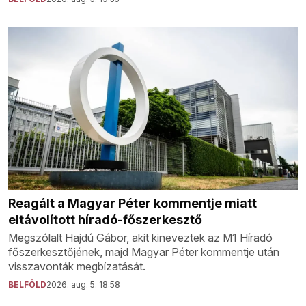
Reagált a Magyar Péter kommentje miatt
eltávolított híradó-főszerkesztő
Megszólalt Hajdú Gábor, akit kineveztek az M1 Híradó
főszerkesztőjének, majd Magyar Péter kommentje után
visszavonták megbízatását.
BELFÖLD
2026. aug. 5. 18:58