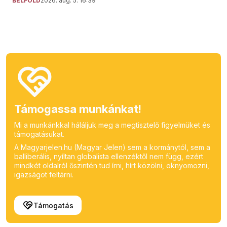
BELFÖLD
2026. aug. 5. 16:39
Támogassa munkánkat!
Mi a munkánkkal háláljuk meg a megtisztelő figyelmüket és
támogatásukat.
A Magyarjelen.hu (Magyar Jelen) sem a kormánytól, sem a
balliberális, nyíltan globalista ellenzéktől nem függ, ezért
mindkét oldalról őszintén tud írni, hírt közölni, oknyomozni,
igazságot feltárni.
Támogatás