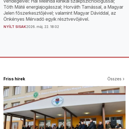
vendégeivel: Hal Melinda klinikai szakpszichológussal;
Tóth Máté energiajogásszal; Horváth Tamással, a Magyar
Jelen főszerkesztőjével; valamint Magyar Dáviddal, az
Önkényes Mérvadó egyik résztvevőjével.
NYÍLT SISAK
2026. máj. 22. 18:02
Friss hírek
Összes