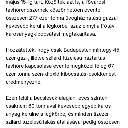
május 15-ig tart. Közölték azt is, a fővárosi
távhőrendszernek köszönhetően évente
összesen 277 ezer tonna üvegházhatású gázzal
kevesebb kerül a légkörbe, azaz ennyi a Főtáv
károsanyagkibocsátási megtakarítása.
Hozzátették, hogy csak Budapesten mintegy 45
ezer gáz-, illetve szilárd tüzelésű háztartás
távhőre kapcsolása évente megközelítőleg 67
ezer tonna szén-dioxid kibocsátás-csökkenést
eredményezne.
Ezen felül a becslések alapján, éves szinten
csaknem 80 tonnával kevesebb egyéb káros
anyag kerülne a légkörbe, és minden tízezer
szilárd tüzelésű lakás átállásával pedig összesen