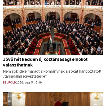
Jövő hét kedden új köztársasági elnököt
választhatnak
Nem sok ideje maradt a kormánynak a sokat hangoztatott
„társadalmi egyeztetésre”.
BELFÖLD
2026. aug. 5. 16:39