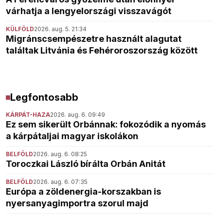
várhatja a lengyelországi visszavágót
KÜLFÖLD
2026. aug. 5. 21:34
Migránscsempészetre használt alagutat
találtak Litvánia és Fehéroroszország között
Legfontosabb
KÁRPÁT-HAZA
2026. aug. 6. 09:49
Ez sem sikerült Orbánnak: fokozódik a nyomás
a kárpátaljai magyar iskolákon
BELFÖLD
2026. aug. 6. 08:25
Toroczkai László bírálta Orbán Anitát
BELFÖLD
2026. aug. 6. 07:35
Európa a zöldenergia-korszakban is
nyersanyagimportra szorul majd