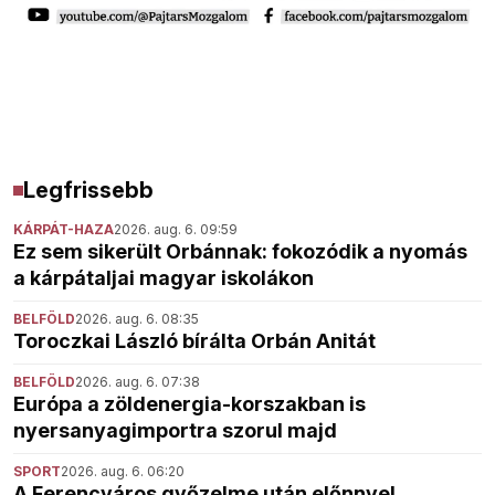
Legfrissebb
KÁRPÁT-HAZA
2026. aug. 6. 09:59
Ez sem sikerült Orbánnak: fokozódik a nyomás
a kárpátaljai magyar iskolákon
BELFÖLD
2026. aug. 6. 08:35
Toroczkai László bírálta Orbán Anitát
BELFÖLD
2026. aug. 6. 07:38
Európa a zöldenergia-korszakban is
nyersanyagimportra szorul majd
SPORT
2026. aug. 6. 06:20
A Ferencváros győzelme után előnnyel