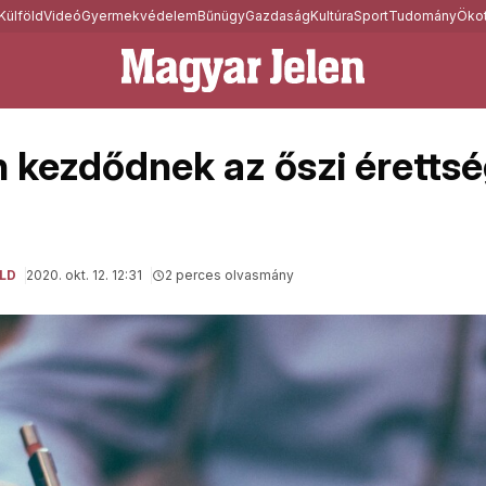
Külföld
Videó
Gyermekvédelem
Bűnügy
Gazdaság
Kultúra
Sport
Tudomány
Ökot
 kezdődnek az őszi érettsé
LD
2020. okt. 12. 12:31
2 perces olvasmány