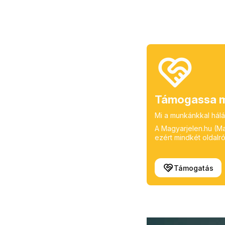
Támogassa m
Mi a munkánkkal hálá
A Magyarjelen.hu (Mag
ezért mindkét oldalról
Támogatás