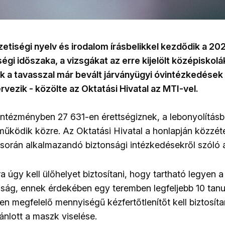
etiségi nyelv és irodalom írásbelikkel kezdődik a 2
égi időszaka, a vizsgákat az erre kijelölt középiskolá
k a tavasszal már bevált járványügyi óvintézkedések
rvezik - közölte az Oktatási Hivatal az MTI-vel.
intézményben 27 631-en érettségiznek, a lebonyolításb
működik közre. Az Oktatási Hivatal a honlapján közzéte
során alkalmazandó biztonsági intézkedésekről szóló a
 úgy kell ülőhelyet biztosítani, hogy tartható legyen a
ság, ennek érdekében egy teremben legfeljebb 10 tanu
n megfelelő mennyiségű kézfertőtlenítőt kell biztosíta
ánlott a maszk viselése.