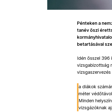
Pénteken a nemz
tanév őszi éretts
kormányhivatalo
betartásával sze
Idén ősszel 396 
vizsgabizottság 
vizsgaszervezés 
a diákok számára
méter védőtávol
Minden helyszíne
vizsgázóknak aj