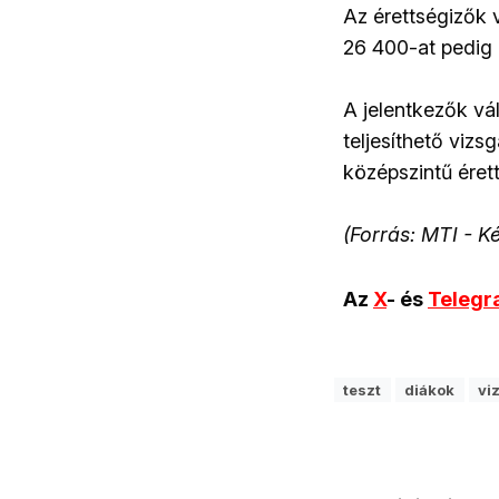
Az érettségizők 
26 400-at pedig 
A jelentkezők vá
teljesíthető viz
középszintű érett
(Forrás: MTI - K
Az
X
- és
Teleg
teszt
diákok
vi