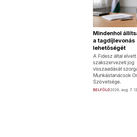
Mindenhol állíts
a tagdíjlevonás
lehetőségét
A Fidesz által elvett
szakszervezeti jog
visszaadását szorg
Munkástanácsok O
Szövetsége.
BELFÖLD
2026. aug. 7. 1