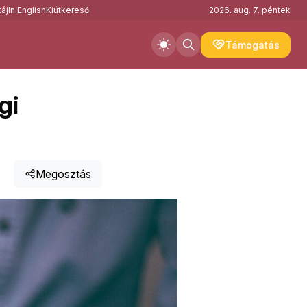
áj
In English
Kiútkereső
2026. aug. 7. péntek
Támogatás
gi
Megosztás