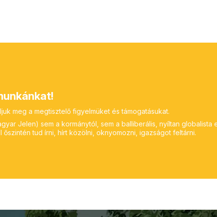
unkánkat!
ljuk meg a megtisztelő figyelmüket és támogatásukat.
yar Jelen) sem a kormánytól, sem a balliberális, nyíltan globalista 
 őszintén tud írni, hírt közölni, oknyomozni, igazságot feltárni.