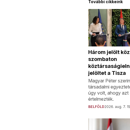
További cikkeink
Három jelölt köz
szombaton
köztársaságieln
jelöltet a Tisza
Magyar Péter szerin
társadalmi egyeztet
úgy volt, ahogy azt
értelmezték.
BELFÖLD
2026. aug. 7. 1