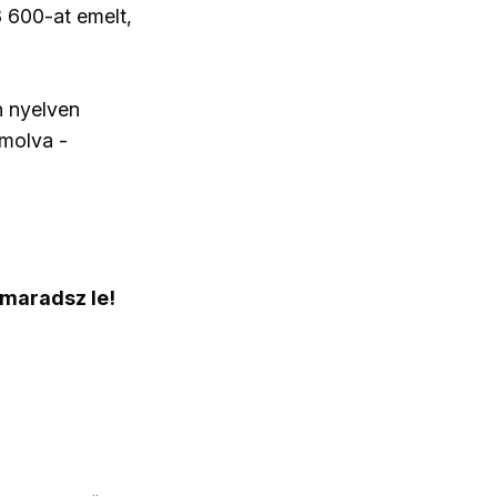
8 600-at emelt,
n nyelven
ámolva -
 maradsz le!