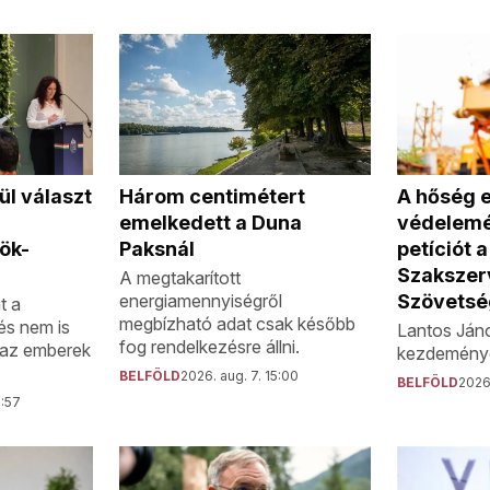
Három centimétert
ül választ
A hőség e
emelkedett a Duna
védelemér
Paksnál
ök-
petíciót 
Szakszer
A megtakarított
energiamennyiségről
Szövetsé
t a
megbízható adat csak később
és nem is
Lantos Jáno
fog rendelkezésre állni.
 az emberek
kezdeménye
BELFÖLD
2026. aug. 7. 15:00
BELFÖLD
2026.
5:57