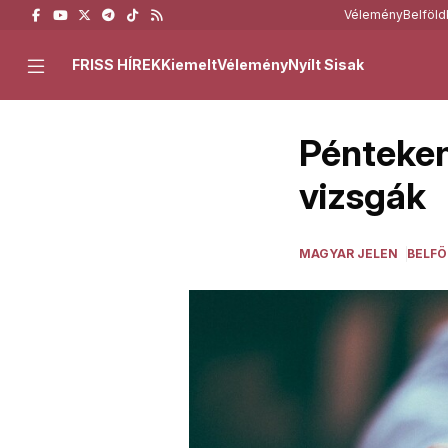
Vélemény
Belföld
FRISS HÍREK
Kiemelt
Vélemény
Nyílt Sisak
Pénteken
vizsgák
MAGYAR JELEN
BELFÖ