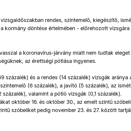
 vizsgaidőszakban rendes, szintemelő, kiegészítő, ismé
- a kormány döntése értelmében - előrehozott vizsgára i
vasszal a koronavírus-járvány miatt nem tudtak eleget 
ségüknek, az érettségi pótlása ingyenes.
69 százalék) és a rendes (14 százalék) vizsgák aránya
szintemelő (6 százalék), a javító (5 százalék), az ismét
2 százalék), valamint a pótló vizsgák (0,1 százalék).
gákat október 16. és október 30., az emelt szintű szóbe
zintű szóbeliket pedig november 23. és 27. között tartjá