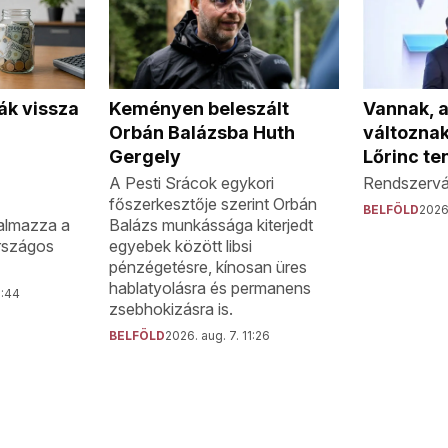
ák vissza
Keményen beleszált
Vannak, 
Orbán Balázsba Huth
változna
Gergely
Lőrinc te
A Pesti Srácok egykori
Rendszervál
főszerkesztője szerint Orbán
BELFÖLD
2026.
almazza a
Balázs munkássága kiterjedt
rszágos
egyebek között libsi
pénzégetésre, kínosan üres
hablatyolásra és permanens
2:44
zsebhokizásra is.
BELFÖLD
2026. aug. 7. 11:26