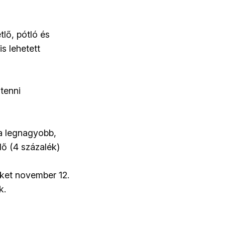
tlő, pótló és
s lehetett
tenni
 a legnagyobb,
lő (4 százalék)
liket november 12.
k.