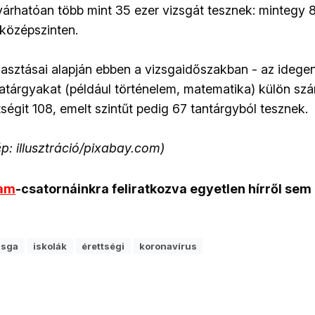
várhatóan több mint 35 ezer vizsgát tesznek: mintegy 
középszinten.
lasztásai alapján ebben a vizsgaidőszakban - az idege
sgatárgyakat (például történelem, matematika) külön sz
ségit 108, emelt szintűt pedig 67 tantárgyból tesznek.
ép: illusztráció/pixabay.com)
ram
-csatornáinkra feliratkozva egyetlen hírről sem
zsga
iskolák
érettségi
koronavírus