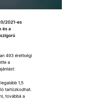
020/2021-es
k és a
 szigorú
an 493 érettségi
tte a
jánlást:
 legalább 1,5
ló tartózkodhat.
ni, továbbá a