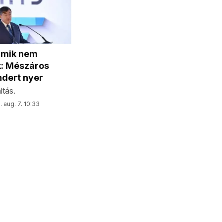
amik nem
k: Mészáros
ndert nyer
tás.
 aug. 7. 10:33