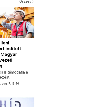
Összes
lleni
t indított
a Magyar
vezeti
g
s is támogatja a
zést.
 aug. 7. 13:46