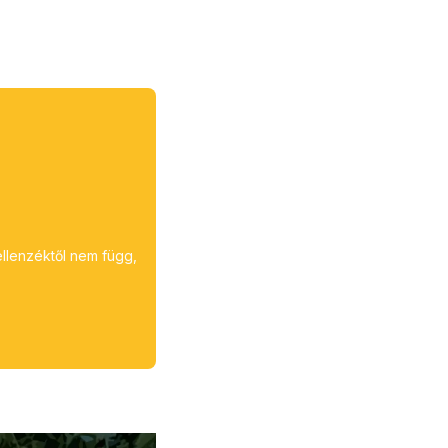
ellenzéktől nem függ,