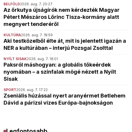
BELFÖLD
2026. aug. 7. 20:27
Az őrkutya újságírók nem kérdezték Magyar
Pétert Mészáros Lőrinc Tisza-kormány alatt
megnyert tenderéről
KULTÚRA
2026. aug. 7. 18:59
Aki testközelből élte át, mit is jelentett igazán a
NER a kultúrában – interjú Pozsgai Zsolttal
NYÍLT SISAK
2026. aug. 7. 18:01
Paksról máshogyan: a globális tőkeérdek
nyomában – a színfalak mögé nézett a Nyílt
Sisak
SPORT
2026. aug. 7. 17:22
Zseniális húzással nyert aranyérmet Betlehem
Dávid a párizsi vizes Európa-bajnokságon
Legfontosabb