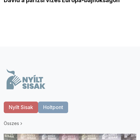
Dávid a párizsi vizes Európa-bajnokságon
Nyílt Sisak
Holtpont
Összes