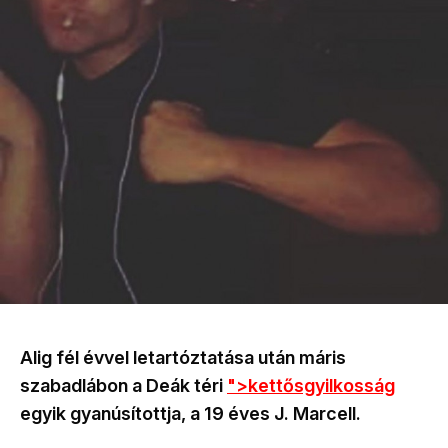
Alig fél évvel letartóztatása után máris
szabadlábon a Deák téri
">
kettősgyilkosság
egyik gyanúsítottja, a 19 éves J. Marcell.