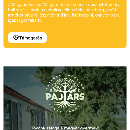
A Magyarjelen.hu (Magyar Jelen) sem a kormánytól, sem a
balliberális, nyíltan globalista ellenzéktől nem függ, ezért
mindkét oldalról őszintén tud írni, hírt közölni, oknyomozni,
igazságot feltárni.
Támogatás