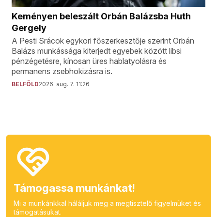
Keményen beleszált Orbán Balázsba Huth
Gergely
A Pesti Srácok egykori főszerkesztője szerint Orbán
Balázs munkássága kiterjedt egyebek között libsi
pénzégetésre, kínosan üres hablatyolásra és
permanens zsebhokizásra is.
BELFÖLD
2026. aug. 7. 11:26
Támogassa munkánkat!
Mi a munkánkkal háláljuk meg a megtisztelő figyelmüket és
támogatásukat.