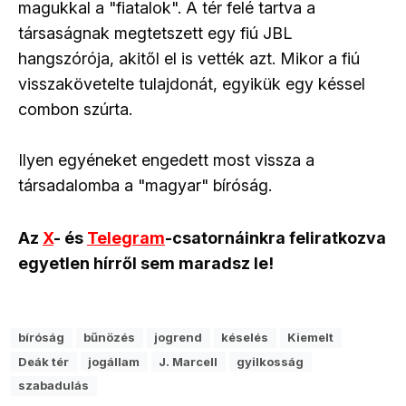
magukkal a "fiatalok". A tér felé tartva a
társaságnak megtetszett egy fiú JBL
hangszórója, akitől el is vették azt. Mikor a fiú
visszakövetelte tulajdonát, egyikük egy késsel
combon szúrta.
Ilyen egyéneket engedett most vissza a
társadalomba a "magyar" bíróság.
Az
X
- és
Telegram
-csatornáinkra feliratkozva
egyetlen hírről sem maradsz le!
bíróság
bűnözés
jogrend
késelés
Kiemelt
Deák tér
jogállam
J. Marcell
gyilkosság
szabadulás