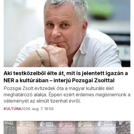
Aki testközelből élte át, mit is jelentett igazán a
NER a kultúrában – interjú Pozsgai Zsolttal
Pozsgai Zsolt évtizedek óta a magyar kulturális élet
meghatározó alakja. Éppen ezért érdemes megismernünk a
véleményét az elmúlt tizenhat évről.
KULTÚRA
2026. aug. 7. 18:59