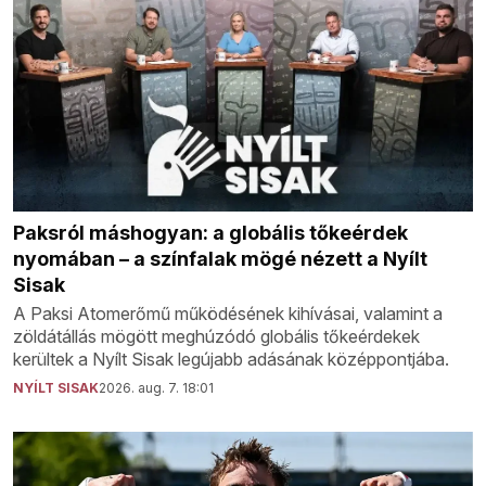
Paksról máshogyan: a globális tőkeérdek
nyomában – a színfalak mögé nézett a Nyílt
Sisak
A Paksi Atomerőmű működésének kihívásai, valamint a
zöldátállás mögött meghúzódó globális tőkeérdekek
kerültek a Nyílt Sisak legújabb adásának középpontjába.
NYÍLT SISAK
2026. aug. 7. 18:01