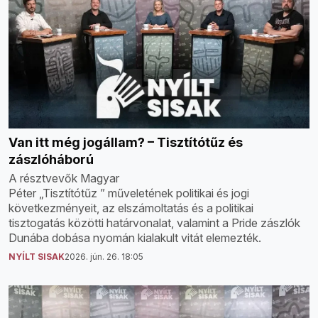
Van itt még jogállam? – Tisztítótűz és
zászlóháború
A résztvevők Magyar
Péter „Tisztítótűz ” műveletének politikai és jogi
következményeit, az elszámoltatás és a politikai
tisztogatás közötti határvonalat, valamint a Pride zászlók
Dunába dobása nyomán kialakult vitát elemezték.
NYÍLT SISAK
2026. jún. 26. 18:05