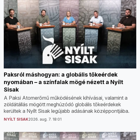
Paksról máshogyan: a globális tőkeérdek
nyomában – a színfalak mögé nézett a Nyílt
Sisak
A Paksi Atomerőmű működésének kihívásai, valamint a
zöldátállás mögött meghúzódó globális tőkeérdekek
kerültek a Nyílt Sisak legújabb adásának középpontjába.
NYÍLT SISAK
2026. aug. 7. 18:01