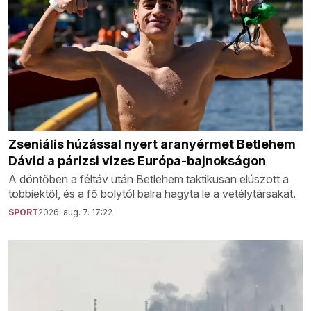
Zseniális húzással nyert aranyérmet Betlehem
Dávid a párizsi vizes Európa-bajnokságon
A döntőben a féltáv után Betlehem taktikusan elúszott a
többiektől, és a fő bolytól balra hagyta le a vetélytársakat.
SPORT
2026. aug. 7. 17:22