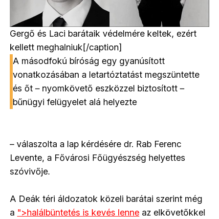
Gergő és Laci barátaik védelmére keltek, ezért
kellett meghalniuk[/caption]
A másodfokú bíróság egy gyanúsított
vonatkozásában a letartóztatást megszüntette
és őt – nyomkövető eszközzel biztosított –
bűnügyi felügyelet alá helyezte
– válaszolta a lap kérdésére dr. Rab Ferenc
Levente, a Fővárosi Főügyészség helyettes
szóvivője.
A Deák téri áldozatok közeli barátai szerint még
a
">
halálbüntetés is kevés lenne
az elkövetőkkel