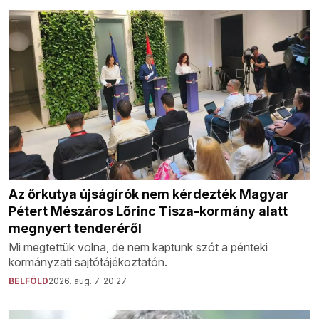
Az őrkutya újságírók nem kérdezték Magyar
Pétert Mészáros Lőrinc Tisza-kormány alatt
megnyert tenderéről
Mi megtettük volna, de nem kaptunk szót a pénteki
kormányzati sajtótájékoztatón.
BELFÖLD
2026. aug. 7. 20:27