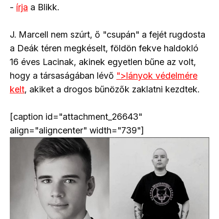
-
írja
a Blikk.
J. Marcell nem szúrt, ő "csupán" a fejét rugdosta
a Deák téren megkéselt, földön fekve haldokló
16 éves Lacinak, akinek egyetlen bűne az volt,
hogy a társaságában lévő
">
lányok védelmére
kelt
, akiket a drogos bűnözők zaklatni kezdtek.
[caption id="attachment_26643"
align="aligncenter" width="739"]