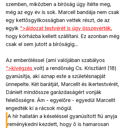
szemben, miközben a bíróság úgy ítélte meg,
még az egy év is sok. Marcell bandája nem csak
egy kettősgyilkosságban vettek részt, de az
egyik
">
áldozat testvérét is úgy összeverték
,
hogy kórházba kellett szállítani. Ez azonban még
csak el sem jutott a bíróságig...
Az emberöléssel (ami valójában szabályos
">
kivégzés
volt) a rendőrség Cs. Krisztiánt (18)
gyanúsítja, aki aznap este a születésnapját
ünnepelte. Két barátját, Marcellt és ikertestvérét,
Dánielt mindössze garázdaságért vonják
felelősségre. Ám - egyelőre - egyedül Marcellt
engedték ki a rácsok mögül.
A hír hallatán a késeléssel gyanúsított fiú anyja
reménykedni kezdett, hogy ő is hamarosan