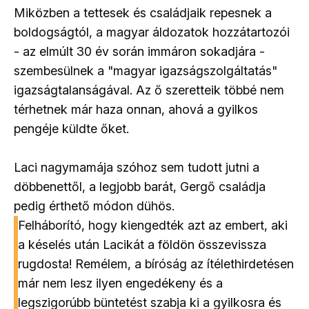
Miközben a tettesek és családjaik repesnek a
boldogságtól, a magyar áldozatok hozzátartozói
- az elmúlt 30 év során immáron sokadjára -
szembesülnek a "magyar igazságszolgáltatás"
igazságtalanságával. Az ő szeretteik többé nem
térhetnek már haza onnan, ahová a gyilkos
pengéje küldte őket.
Laci nagymamája szóhoz sem tudott jutni a
döbbenettől, a legjobb barát, Gergő családja
pedig érthető módon dühös.
Felháborító, hogy kiengedték azt az embert, aki
a késelés után Lacikát a földön összevissza
rugdosta! Remélem, a bíróság az ítélethirdetésen
már nem lesz ilyen engedékeny és a
legszigorúbb büntetést szabja ki a gyilkosra és