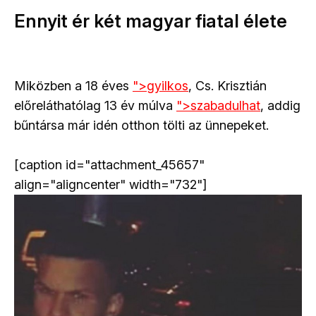
Ennyit ér két magyar fiatal élete
Miközben a 18 éves
">
gyilkos
, Cs. Krisztián
előreláthatólag 13 év múlva
">
szabadulhat
, addig
bűntársa már idén otthon tölti az ünnepeket.
[caption id="attachment_45657"
align="aligncenter" width="732"]