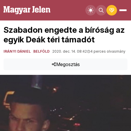
Szabadon engedte a bíróság az
egyik Deák téri támadót
IRÁNYI DÁNIEL
BELFÖLD
2020. dec. 14. 08:42
4 perces olvasmány
Megosztás