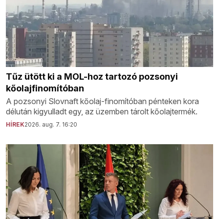
Tűz ütött ki a MOL-hoz tartozó pozsonyi
kőolajfinomítóban
A pozsonyi Slovnaft kőolaj-finomítóban pénteken kora
délután kigyulladt egy, az üzemben tárolt kőolajtermék.
HÍREK
2026. aug. 7. 16:20