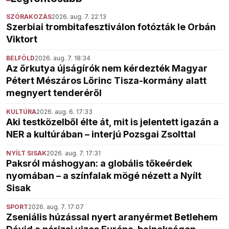
SZÓRAKOZÁS
2026. aug. 7. 22:13
Szerbiai trombitafesztiválon fotózták le Orbán
Viktort
BELFÖLD
2026. aug. 7. 18:34
Az őrkutya újságírók nem kérdezték Magyar
Pétert Mészáros Lőrinc Tisza-kormány alatt
megnyert tenderéről
KULTÚRA
2026. aug. 6. 17:33
Aki testközelből élte át, mit is jelentett igazán a
NER a kultúrában – interjú Pozsgai Zsolttal
NYÍLT SISAK
2026. aug. 7. 17:31
Paksról máshogyan: a globális tőkeérdek
nyomában – a színfalak mögé nézett a Nyílt
Sisak
SPORT
2026. aug. 7. 17:07
Zseniális húzással nyert aranyérmet Betlehem