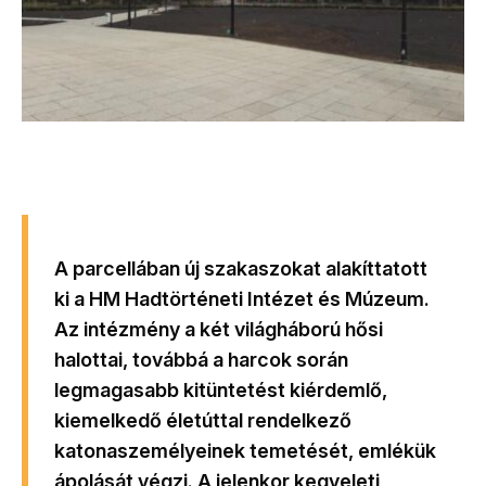
A parcellában új szakaszokat alakíttatott
ki a HM Hadtörténeti Intézet és Múzeum.
Az intézmény a két világháború hősi
halottai, továbbá a harcok során
legmagasabb kitüntetést kiérdemlő,
kiemelkedő életúttal rendelkező
katonaszemélyeinek temetését, emlékük
ápolását végzi. A jelenkor kegyeleti