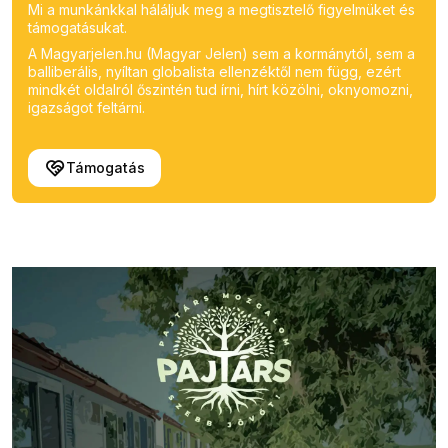
Mi a munkánkkal háláljuk meg a megtisztelő figyelmüket és
támogatásukat.
A Magyarjelen.hu (Magyar Jelen) sem a kormánytól, sem a
balliberális, nyíltan globalista ellenzéktől nem függ, ezért
mindkét oldalról őszintén tud írni, hírt közölni, oknyomozni,
igazságot feltárni.
Támogatás