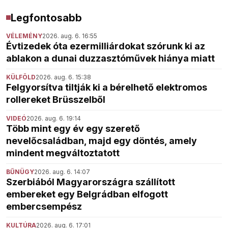
Legfontosabb
VÉLEMÉNY
2026. aug. 6. 16:55
Évtizedek óta ezermilliárdokat szórunk ki az
ablakon a dunai duzzasztóművek hiánya miatt
KÜLFÖLD
2026. aug. 6. 15:38
Felgyorsítva tiltják ki a bérelhető elektromos
rollereket Brüsszelből
VIDEÓ
2026. aug. 6. 19:14
Több mint egy év egy szerető
nevelőcsaládban, majd egy döntés, amely
mindent megváltoztatott
BŰNÜGY
2026. aug. 6. 14:07
Szerbiából Magyarországra szállított
embereket egy Belgrádban elfogott
embercsempész
KULTÚRA
2026. aug. 6. 17:01