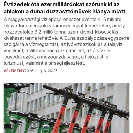
Évtizedek óta ezermilliárdokat szórunk ki az
ablakon a dunai duzzasztóművek hiánya miatt
A magyarországi vízlépcsőrendszer évente 4–5 milliárd
kilowattóra megújuló villamosenergiát termelhetne, amely
hozzávetőleg 3,2 millió tonna szén-dioxid-kibocsátás
kiváltását tenné lehetővé. A Duna szabályozása egyszerre
szolgálná a vízmegtartást, az ivóvízbázisok és a talajvíz
védelmét, a villamosenergia-termelést, az árvíz- és
jégvédekezést, a mezőgazdaságot, a hajózást, a
turizmust, valamint a térségfejlesztést.
VÉLEMÉNY
2026. aug. 6. 20:35