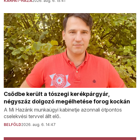
KÁRPÁT-HAZA
2026. aug. 6. 15:41
Csődbe került a tószegi kerékpárgyár,
négyszáz dolgozó megélhetése forog kockán
A Mi Hazánk munkaügyi kabinetje azonnali ötpontos
cselekvési tervvel állt elő.
BELFÖLD
2026. aug. 6. 14:47