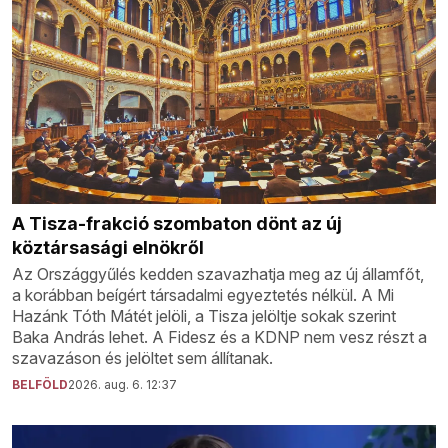
A Tisza-frakció szombaton dönt az új
köztársasági elnökről
Az Országgyűlés kedden szavazhatja meg az új államfőt,
a korábban beígért társadalmi egyeztetés nélkül. A Mi
Hazánk Tóth Mátét jelöli, a Tisza jelöltje sokak szerint
Baka András lehet. A Fidesz és a KDNP nem vesz részt a
szavazáson és jelöltet sem állítanak.
BELFÖLD
2026. aug. 6. 12:37