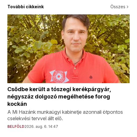
További cikkeink
Összes
Csődbe került a tószegi kerékpárgyár,
négyszáz dolgozó megélhetése forog
kockán
A Mi Hazánk munkaügyi kabinetje azonnali ötpontos
cselekvési tervvel állt elő.
BELFÖLD
2026. aug. 6. 14:47