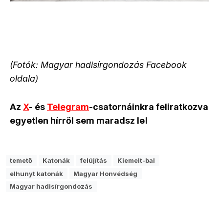
(Fotók: Magyar hadisírgondozás Facebook
oldala)
Az
X
- és
Telegram
-csatornáinkra feliratkozva
egyetlen hírről sem maradsz le!
temető
Katonák
felújítás
Kiemelt-bal
elhunyt katonák
Magyar Honvédség
Magyar hadisírgondozás