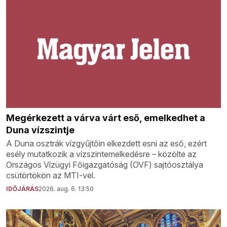
Megérkezett a várva várt eső, emelkedhet a
Duna vízszintje
A Duna osztrák vízgyűjtőin elkezdett esni az eső, ezért
esély mutatkozik a vízszintemelkedésre – közölte az
Országos Vízügyi Főigazgatóság (OVF) sajtóosztálya
csütörtökön az MTI-vel.
IDŐJÁRÁS
2026. aug. 6. 13:50