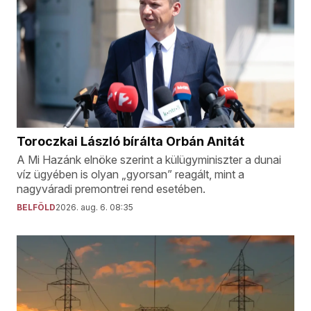
Toroczkai László bírálta Orbán Anitát
A Mi Hazánk elnöke szerint a külügyminiszter a dunai
víz ügyében is olyan „gyorsan” reagált, mint a
nagyváradi premontrei rend esetében.
BELFÖLD
2026. aug. 6. 08:35