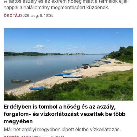
A tartós aszály és az extrém hőség miatt a termelők éjjel-
nappal a halállomány megmentéséért küzdenek.
ÖKOTÁJ
2026. aug. 6. 16:35
Erdélyben is tombol a hőség és az aszály,
forgalom- és vízkorlátozást vezettek be több
megyében
Már hét erdélyi megyében lépett életbe vízkorlátozás.