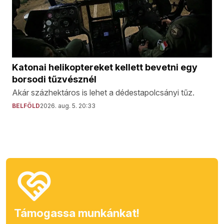
Katonai helikoptereket kellett bevetni egy
borsodi tűzvésznél
Akár százhektáros is lehet a dédestapolcsányi tűz.
BELFÖLD
2026. aug. 5. 20:33
Támogassa munkánkat!