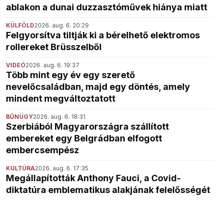
ablakon a dunai duzzasztóművek hiánya miatt
KÜLFÖLD
2026. aug. 6. 20:29
Felgyorsítva tiltják ki a bérelhető elektromos
rollereket Brüsszelből
VIDEÓ
2026. aug. 6. 19:37
Több mint egy év egy szerető
nevelőcsaládban, majd egy döntés, amely
mindent megváltoztatott
BŰNÜGY
2026. aug. 6. 18:31
Szerbiából Magyarországra szállított
embereket egy Belgrádban elfogott
embercsempész
KULTÚRA
2026. aug. 6. 17:35
Megállapították Anthony Fauci, a Covid-
diktatúra emblematikus alakjának felelősségét