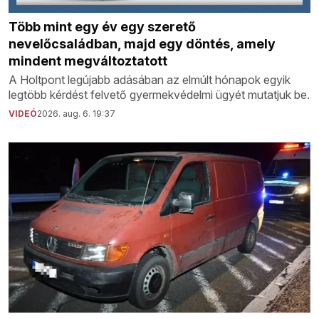
Több mint egy év egy szerető
nevelőcsaládban, majd egy döntés, amely
mindent megváltoztatott
A Holtpont legújabb adásában az elmúlt hónapok egyik
legtöbb kérdést felvető gyermekvédelmi ügyét mutatjuk be.
VIDEÓ
2026. aug. 6. 19:37