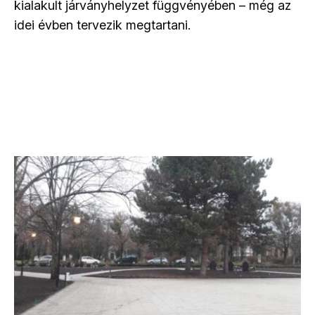
kialakult járványhelyzet függvényében – még az
idei évben tervezik megtartani.