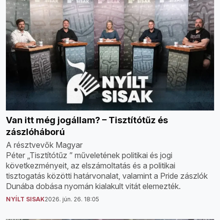
Van itt még jogállam? – Tisztítótűz és
zászlóháború
A résztvevők Magyar
Péter „Tisztítótűz ” műveletének politikai és jogi
következményeit, az elszámoltatás és a politikai
tisztogatás közötti határvonalat, valamint a Pride zászlók
Dunába dobása nyomán kialakult vitát elemezték.
NYÍLT SISAK
2026. jún. 26. 18:05