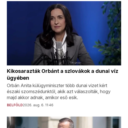
Kikosarazták Orbánt a szlovákok a dunai víz
ügyében
Orbán Anita külügyminiszter több dunai vizet kért
északi szomszédunktól, akik azt válaszolták, hogy
majd akkor adnak, amikor eső esik.
BELFÖLD
2026. aug. 6. 11:46