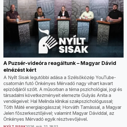
A Puzsér-videóra reagáltunk – Magyar Dávid
elnézést kért
A Nyílt Sisak legutóbbi adása a Szélsőközép YouTube-
csatornán futó Önkényes Mérvadó nagy vihart kavart
epizódjáról szólt. A műsorban a téma pszichológiai, jogi és
társadalmi következményeit elemezte Gulyás Anita a
vendégeivel: Hal Melinda klinikai szakpszichológussal;
Tóth Máté energiajogásszal; Horváth Tamással, a Magyar
Jelen főszerkesztőjével; valamint Magyar Dáviddal, az
Önkényes Mérvadó egyik résztvevőjével.
NYÍLT SISAK
2026. máj. 22. 18:02