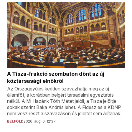
A Tisza-frakció szombaton dönt az új
köztársasági elnökről
Az Országgyűlés kedden szavazhatja meg az új
államfőt, a korábban beígért társadalmi egyeztetés
nélkül. A Mi Hazánk Tóth Mátét jelöli, a Tisza jelöltje
sokak szerint Baka András lehet. A Fidesz és a KDNP
nem vesz részt a szavazáson és jelöltet sem állítanak.
BELFÖLD
2026. aug. 6. 12:37