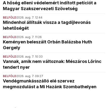
A hőség elleni védelemért indított petíciót a
Magyar Szakszervezeti Szövetség
BELFÖLD
2026. aug. 7. 12:44
Mindenhol állítsák vissza a tagdíjlevonás
lehetőségét
BELFÖLD
2026. aug. 7. 11:26
Keményen beleszált Orbán Balázsba Huth
Gergely
BELFÖLD
2026. aug. 7. 10:33
Vannak, amik nem változnak: Mészáros Lőrinc
tendert nyer
BELFÖLD
2026. aug. 7. 09:27
Vendégmunkásszálló elé szervez
megmozdulást a Mi Hazánk Szombathelyen