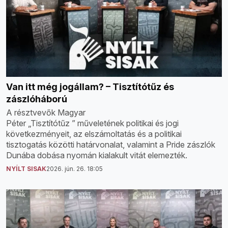
Van itt még jogállam? – Tisztítótűz és
zászlóháború
A résztvevők Magyar
Péter „Tisztítótűz ” műveletének politikai és jogi
következményeit, az elszámoltatás és a politikai
tisztogatás közötti határvonalat, valamint a Pride zászlók
Dunába dobása nyomán kialakult vitát elemezték.
NYÍLT SISAK
2026. jún. 26. 18:05