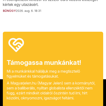
kértek egy utazásért.
BŰNÜGY
2026. aug. 6. 18:31
Támogassa munkánkat!
Mi a munkánkkal háláljuk meg a megtisztelő
figyelmüket és támogatásukat.
A Magyarjelen.hu (Magyar Jelen) sem a kormánytól,
sem a balliberális, nyíltan globalista ellenzéktől nem
függ, ezért mindkét oldalról őszintén tud írni, hírt
közölni, oknyomozni, igazságot feltárni.