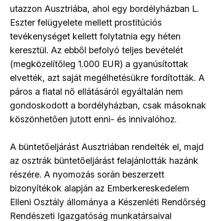
utazzon Ausztriába, ahol egy bordélyházban L.
Eszter felügyelete mellett prostitúciós
tevékenységet kellett folytatnia egy héten
keresztül. Az ebből befolyó teljes bevételét
(megközelítőleg 1.000 EUR) a gyanúsítottak
elvették, azt saját megélhetésükre fordították. A
páros a fiatal nő ellátásáról egyáltalán nem
gondoskodott a bordélyházban, csak másoknak
köszönhetően jutott enni- és innivalóhoz.
A büntetőeljárást Ausztriában rendelték el, majd
az osztrák büntetőeljárást felajánlották hazánk
részére. A nyomozás során beszerzett
bizonyítékok alapján az Emberkereskedelem
Elleni Osztály állománya a Készenléti Rendőrség
Rendészeti Igazgatóság munkatársaival