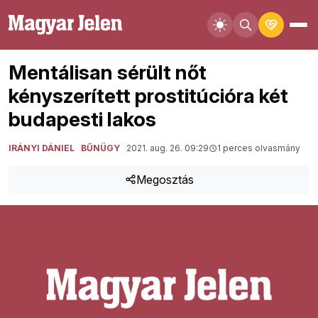
Mentálisan sérült nőt
kényszerített prostitúcióra két
budapesti lakos
IRÁNYI DÁNIEL
BŰNÜGY
2021. aug. 26. 09:29
1 perces olvasmány
Megosztás