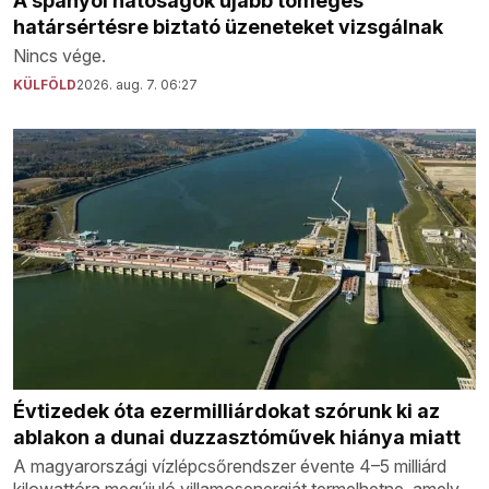
A spanyol hatóságok újabb tömeges
határsértésre biztató üzeneteket vizsgálnak
Nincs vége.
KÜLFÖLD
2026. aug. 7. 06:27
Évtizedek óta ezermilliárdokat szórunk ki az
ablakon a dunai duzzasztóművek hiánya miatt
A magyarországi vízlépcsőrendszer évente 4–5 milliárd
kilowattóra megújuló villamosenergiát termelhetne, amely