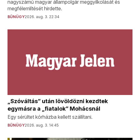
nagyszámú magyar állampolgár meggyilkolását és
megfélemlítését hirdette.
BŰNÜGY
2026. aug. 3. 22:34
„Szóváltás” után lövöldözni kezdtek
egymásra a „fiatalok” Mohácsnál
Egy sérültet kórházba kellett szállítani.
BŰNÜGY
2026. aug. 3. 14:45