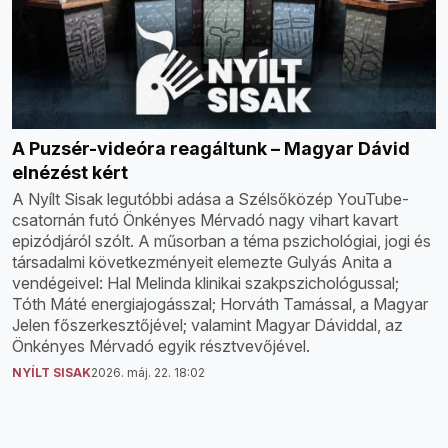
A Puzsér-videóra reagáltunk – Magyar Dávid
elnézést kért
A Nyílt Sisak legutóbbi adása a Szélsőközép YouTube-
csatornán futó Önkényes Mérvadó nagy vihart kavart
epizódjáról szólt. A műsorban a téma pszichológiai, jogi és
társadalmi következményeit elemezte Gulyás Anita a
vendégeivel: Hal Melinda klinikai szakpszichológussal;
Tóth Máté energiajogásszal; Horváth Tamással, a Magyar
Jelen főszerkesztőjével; valamint Magyar Dáviddal, az
Önkényes Mérvadó egyik résztvevőjével.
NYÍLT SISAK
2026. máj. 22. 18:02