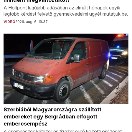
A Holtpont legújabb adásában az elmúlt hónapok egyik
legtöbb kérdést felvető gyermekvédelmi ügyét mutatjuk be.
VIDEÓ
2026. aug. 6. 19:37
Szerbiából Magyarországra szállított
embereket egy Belgrádban elfogott
embercsempész
A csempészek kétezer és tízezer euró közötti összeget