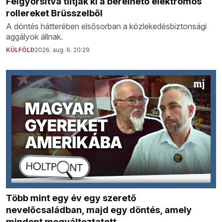
Felgyorsítva tiltják ki a bérelhető elektromos
rollereket Brüsszelből
A döntés hátterében elsősorban a közlekedésbiztonsági
aggályok állnak.
KÜLFÖLD
2026. aug. 6. 20:29
Több mint egy év egy szerető
nevelőcsaládban, majd egy döntés, amely
mindent megváltoztatott