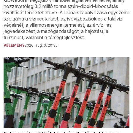
hozzávetőleg 3,2 millió tonna szén-dioxid-kibocsátás
kiváltását tenné lehetővé. A Duna szabályozása egyszerre
szolgálná a vízmegtartást, az ivóvízbázisok és a talajvíz
védelmét, a villamosenergia-termelést, az árvíz- és
jégvédekezést, a mezőgazdaságot, a hajózást, a
turizmust, valamint a térségfejlesztést.
VÉLEMÉNY
2026. aug. 6. 20:35