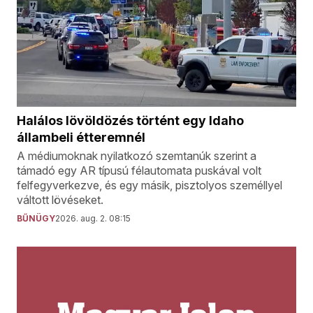
Halálos lövöldözés történt egy Idaho
állambeli étteremnél
A médiumoknak nyilatkozó szemtanúk szerint a
támadó egy AR típusú félautomata puskával volt
felfegyverkezve, és egy másik, pisztolyos személlyel
váltott lövéseket.
BŰNÜGY
2026. aug. 2. 08:15