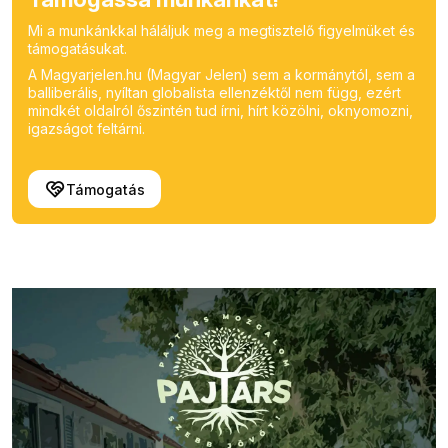
Mi a munkánkkal háláljuk meg a megtisztelő figyelmüket és
támogatásukat.
A Magyarjelen.hu (Magyar Jelen) sem a kormánytól, sem a
balliberális, nyíltan globalista ellenzéktől nem függ, ezért
mindkét oldalról őszintén tud írni, hírt közölni, oknyomozni,
igazságot feltárni.
Támogatás