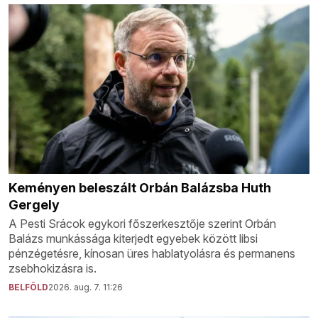
Keményen beleszált Orbán Balázsba Huth
Gergely
A Pesti Srácok egykori főszerkesztője szerint Orbán
Balázs munkássága kiterjedt egyebek között libsi
pénzégetésre, kínosan üres hablatyolásra és permanens
zsebhokizásra is.
BELFÖLD
2026. aug. 7. 11:26