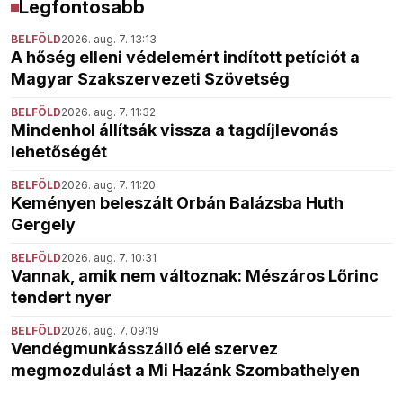
Legfontosabb
BELFÖLD
2026. aug. 7. 13:13
A hőség elleni védelemért indított petíciót a
Magyar Szakszervezeti Szövetség
BELFÖLD
2026. aug. 7. 11:32
Mindenhol állítsák vissza a tagdíjlevonás
lehetőségét
BELFÖLD
2026. aug. 7. 11:20
Keményen beleszált Orbán Balázsba Huth
Gergely
BELFÖLD
2026. aug. 7. 10:31
Vannak, amik nem változnak: Mészáros Lőrinc
tendert nyer
BELFÖLD
2026. aug. 7. 09:19
Vendégmunkásszálló elé szervez
megmozdulást a Mi Hazánk Szombathelyen