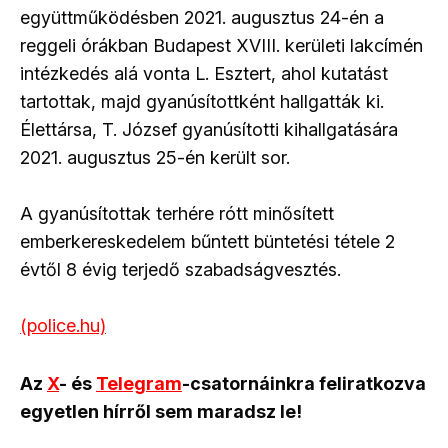
együttműködésben 2021. augusztus 24-én a
reggeli órákban Budapest XVIII. kerületi lakcímén
intézkedés alá vonta L. Esztert, ahol kutatást
tartottak, majd gyanúsítottként hallgatták ki.
Élettársa, T. József gyanúsítotti kihallgatására
2021. augusztus 25-én került sor.
A gyanúsítottak terhére rótt minősített
emberkereskedelem bűntett büntetési tétele 2
évtől 8 évig terjedő szabadságvesztés.
(police.hu)
Az
X
- és
Telegram
-csatornáinkra feliratkozva
egyetlen hírről sem maradsz le!