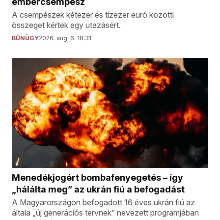
embercsempész
A csempészek kétezer és tízezer euró közötti
összeget kértek egy utazásért.
BŰNÜGY
2026. aug. 6. 18:31
Menedékjogért bombafenyegetés – így
„hálálta meg” az ukrán fiú a befogadást
A Magyarországon befogadott 16 éves ukrán fiú az
általa „új generációs tervnek” nevezett programjában