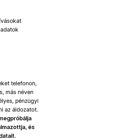
hívásokat
 adatok
ket telefonon,
ás, más néven
élyes, pénzügyi
i az áldozatot.
 megpróbálja
almazottja, és
atait.