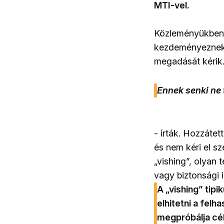
MTI-vel.
Közleményükben a
kezdeményeznek,
megadását kérik
Ennek senki ne 
- írták. Hozzát
és nem kéri el s
„vishing”, olyan
vagy biztonsági 
A „vishing” tip
elhitetni a fel
megpróbálja cél