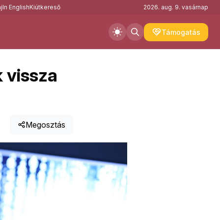
j
In English
Kiútkereső
2026. aug. 9. vasárnap
Támogatás
k vissza
Megosztás