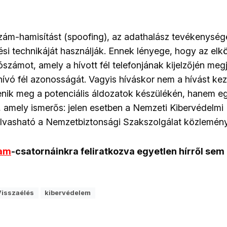
zám-hamisítást (spoofing), az adathalász tevékenység
tési technikáját használják. Ennek lényege, hogy az el
számot, amely a hívott fél telefonjának kijelzőjén megj
i hívó fél azonosságát. Vagyis híváskor nem a hívást k
enik meg a potenciális áldozatok készülékén, hanem e
, amely ismerős: jelen esetben a Nemzeti Kibervédelmi 
olvasható a Nemzetbiztonsági Szakszolgálat közlemén
ram
-csatornáinkra feliratkozva egyetlen hírről sem
Visszaélés
kibervédelem