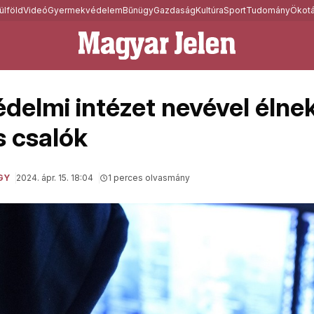
ülföld
Videó
Gyermekvédelem
Bűnügy
Gazdaság
Kultúra
Sport
Tudomány
Ökotá
édelmi intézet nevével élne
s csalók
GY
2024. ápr. 15. 18:04
1 perces olvasmány