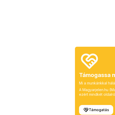
Támogassa m
Mi a munkánkkal hálá
A Magyarjelen.hu (Mag
ezért mindkét oldalról
Támogatás