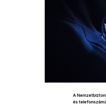
A Nemzetbiztons
és telefonszámáv