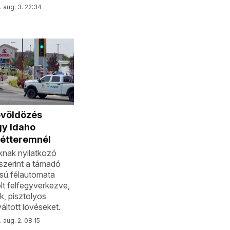
 aug. 3. 22:34
övöldözés
gy Idaho
 étteremnél
nak nyilatkozó
szerint a támadó
sú félautomata
lt felfegyverkezve,
k, pisztolyos
áltott lövéseket.
 aug. 2. 08:15