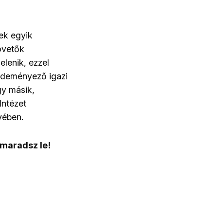
ek egyik
követők
elenik, ezzel
ezdeményező igazi
gy másik,
Intézet
yében.
 maradsz le!