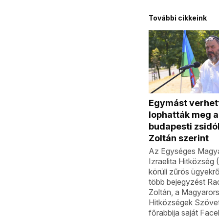
További cikkeink
Egymást verhett
lophatták meg a
budapesti zsidó
Zoltán szerint
Az Egységes Magya
Izraelita Hitközség
körüli zűrös ügyekrő
több bejegyzést Ra
Zoltán, a Magyarors
Hitközségek Szöve
főrabbija saját Fac