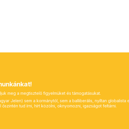
unkánkat!
ljuk meg a megtisztelő figyelmüket és támogatásukat.
yar Jelen) sem a kormánytól, sem a balliberális, nyíltan globalista 
 őszintén tud írni, hírt közölni, oknyomozni, igazságot feltárni.