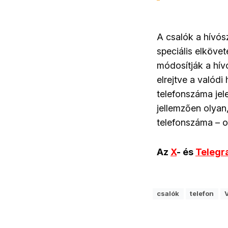
A csalók a hívós
speciális elköve
módosítják a hívó
elrejtve a valód
telefonszáma jel
jellemzően olyan
telefonszáma – 
Az
X
- és
Teleg
csalók
telefon