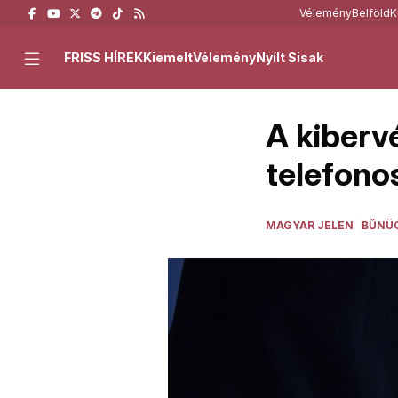
Vélemény
Belföld
K
FRISS HÍREK
Kiemelt
Vélemény
Nyílt Sisak
A kiberv
telefono
MAGYAR JELEN
BŰNÜ