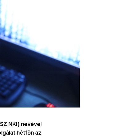
SZ NKI) nevével
lgálat hétfőn az