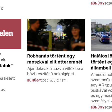
BŰNÜGY
2026.
:12
n
Robbanás történt egy
Halálos l
tek
moszkvai elit étteremnél
történt e
talok”
állambeli
Ajándéknak álcázva vitték be a
házi készítésű pokolgépet.
A médiumok
a kellett
szemtanúk 
BŰNÜGY
2026. aug. 2. 12:11
egy AR típu
puskával vo
4:45
és egy mási
személlyel v
BŰNÜGY
2026.