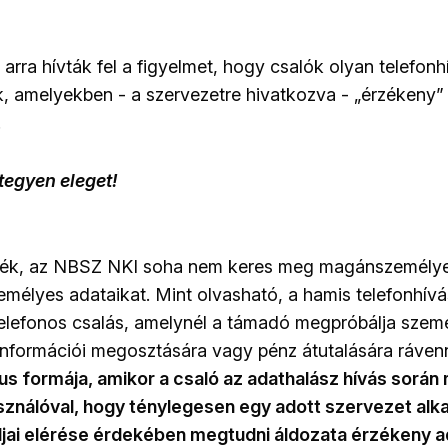
rra hívták fel a figyelmet, hogy csalók olyan telefon
 amelyekben - a szervezetre hivatkozva - „érzékeny”
.
tegyen eleget!
ették, az NBSZ NKI soha nem keres meg magánszemélye
zemélyes adataikat. Mint olvasható, a hamis telefonhív
 telefonos csalás, amelynél a támadó megpróbálja szem
információi megosztására vagy pénz átutalására rávenn
ikus formája, amikor a csaló az adathalász hívás során
használóval, hogy ténylegesen egy adott szervezet alk
jai elérése érdekében megtudni áldozata érzékeny ad