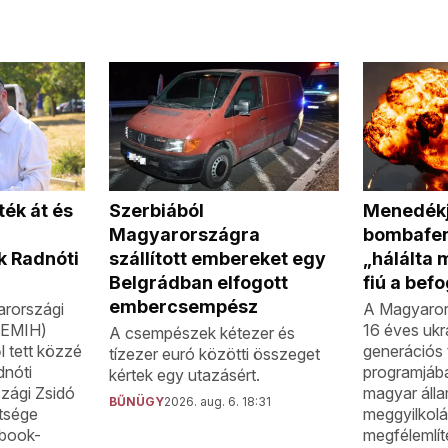
Menedékj
Szerbiából
ék át és
bombafen
Magyarországra
„hálálta 
szállított embereket egy
k Radnóti
fiú a bef
Belgrádban elfogott
embercsempész
A Magyaror
rországi
16 éves ukrá
 (EMIH)
A csempészek kétezer és
generációs 
l tett közzé
tízezer euró közötti összeget
programjáb
dnóti
kértek egy utazásért.
magyar áll
zági Zsidó
BŰNÜGY
2026. aug. 6. 18:31
meggyilkolá
tsége
megfélemlíté
ebook-