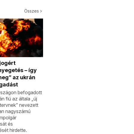
Összes
ogért
yegetés – így
meg” az ukrán
ogadást
szágon befogadott
n fiú az általa „új
tervnek” nevezett
an nagyszámú
ampolgár
sát és
sét hirdette.