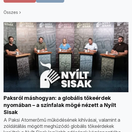
Összes
Paksról máshogyan: a globális tőkeérdek
nyomában – a színfalak mögé nézett a Nyílt
Sisak
A Paksi Atomerőmű működésének kihívásai, valamint a
zöldátállás mögött meghúzódó globális tőkeérdekek