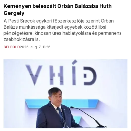
Keményen beleszált Orbán Balázsba Huth
Gergely
A Pesti Srácok egykori főszerkesztője szerint Orbán
Balázs munkássága kiterjedt egyebek között libsi
pénzégetésre, kínosan üres hablatyolásra és permanens
zsebhokizásra is.
BELFÖLD
2026. aug. 7. 11:26