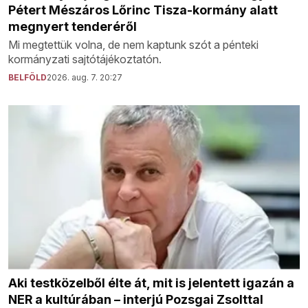
Pétert Mészáros Lőrinc Tisza-kormány alatt
megnyert tenderéről
Mi megtettük volna, de nem kaptunk szót a pénteki
kormányzati sajtótájékoztatón.
BELFÖLD
2026. aug. 7. 20:27
Aki testközelből élte át, mit is jelentett igazán a
NER a kultúrában – interjú Pozsgai Zsolttal