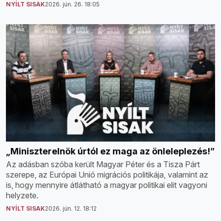
NYÍLT SISAK
2026. jún. 26. 18:05
„Miniszterelnök úrtól ez maga az önleleplezés!”
Az adásban szóba került Magyar Péter és a Tisza Párt
szerepe, az Európai Unió migrációs politikája, valamint az
is, hogy mennyire átlátható a magyar politikai elit vagyoni
helyzete.
NYÍLT SISAK
2026. jún. 12. 18:12