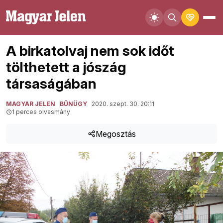
A birkatolvaj nem sok időt
tölthetett a jószág
társaságában
MAGYAR JELEN
BŰNÜGY
2020. szept. 30. 20:11
1 perces olvasmány
Megosztás