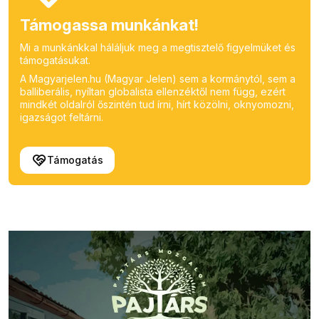
Támogassa munkánkat!
Mi a munkánkkal háláljuk meg a megtisztelő figyelmüket és
támogatásukat.
A Magyarjelen.hu (Magyar Jelen) sem a kormánytól, sem a
balliberális, nyíltan globalista ellenzéktől nem függ, ezért
mindkét oldalról őszintén tud írni, hírt közölni, oknyomozni,
igazságot feltárni.
Támogatás