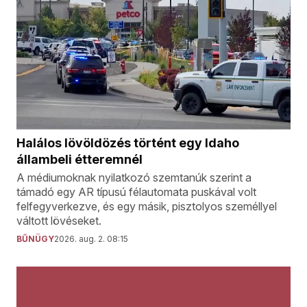
Halálos lövöldözés történt egy Idaho
állambeli étteremnél
A médiumoknak nyilatkozó szemtanúk szerint a
támadó egy AR típusú félautomata puskával volt
felfegyverkezve, és egy másik, pisztolyos személlyel
váltott lövéseket.
BŰNÜGY
2026. aug. 2. 08:15