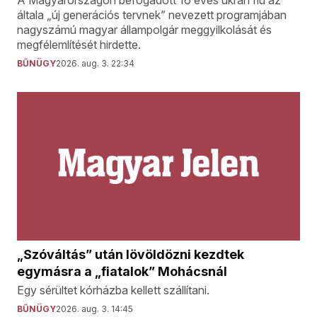
általa „új generációs tervnek” nevezett programjában
nagyszámú magyar állampolgár meggyilkolását és
megfélemlítését hirdette.
BŰNÜGY
2026. aug. 3. 22:34
„Szóváltás” után lövöldözni kezdtek
egymásra a „fiatalok” Mohácsnál
Egy sérültet kórházba kellett szállítani.
BŰNÜGY
2026. aug. 3. 14:45