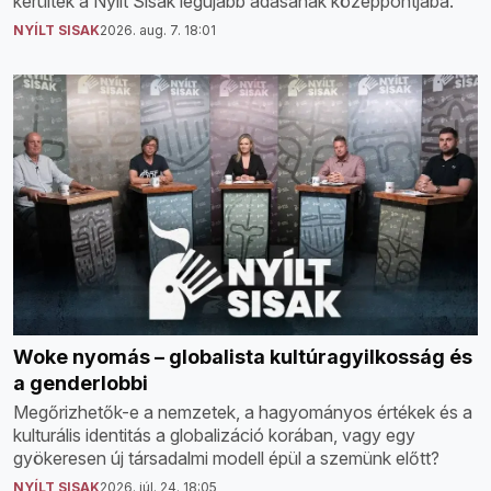
kerültek a Nyílt Sisak legújabb adásának középpontjába.
NYÍLT SISAK
2026. aug. 7. 18:01
Woke nyomás – globalista kultúragyilkosság és
a genderlobbi
Megőrizhetők-e a nemzetek, a hagyományos értékek és a
kulturális identitás a globalizáció korában, vagy egy
gyökeresen új társadalmi modell épül a szemünk előtt?
NYÍLT SISAK
2026. júl. 24. 18:05