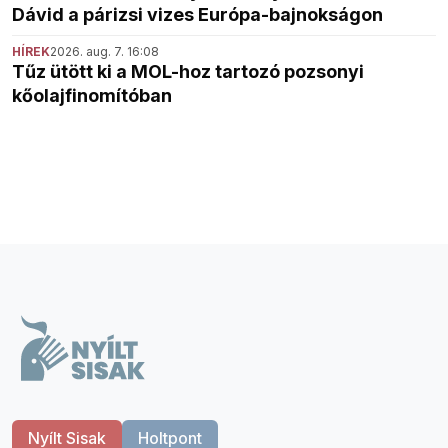
Dávid a párizsi vizes Európa-bajnokságon
HÍREK
2026. aug. 7. 16:08
Tűz ütött ki a MOL-hoz tartozó pozsonyi
kőolajfinomítóban
Nyílt Sisak
Holtpont