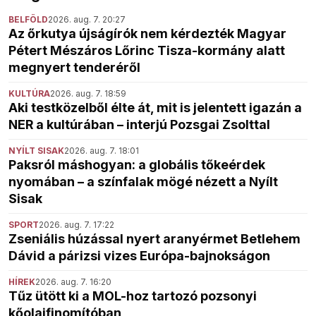
BELFÖLD
2026. aug. 7. 20:27
Az őrkutya újságírók nem kérdezték Magyar
Pétert Mészáros Lőrinc Tisza-kormány alatt
megnyert tenderéről
KULTÚRA
2026. aug. 7. 18:59
Aki testközelből élte át, mit is jelentett igazán a
NER a kultúrában – interjú Pozsgai Zsolttal
NYÍLT SISAK
2026. aug. 7. 18:01
Paksról máshogyan: a globális tőkeérdek
nyomában – a színfalak mögé nézett a Nyílt
Sisak
SPORT
2026. aug. 7. 17:22
Zseniális húzással nyert aranyérmet Betlehem
Dávid a párizsi vizes Európa-bajnokságon
HÍREK
2026. aug. 7. 16:20
Tűz ütött ki a MOL-hoz tartozó pozsonyi
kőolajfinomítóban