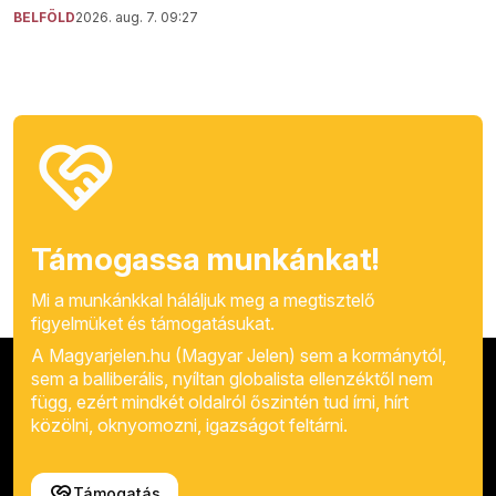
BELFÖLD
2026. aug. 7. 09:27
Támogassa munkánkat!
Mi a munkánkkal háláljuk meg a megtisztelő
figyelmüket és támogatásukat.
A Magyarjelen.hu (Magyar Jelen) sem a kormánytól,
sem a balliberális, nyíltan globalista ellenzéktől nem
függ, ezért mindkét oldalról őszintén tud írni, hírt
közölni, oknyomozni, igazságot feltárni.
Támogatás