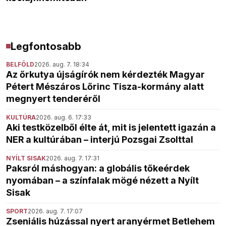
Legfontosabb
BELFÖLD
2026. aug. 7. 18:34
Az őrkutya újságírók nem kérdezték Magyar
Pétert Mészáros Lőrinc Tisza-kormány alatt
megnyert tenderéről
KULTÚRA
2026. aug. 6. 17:33
Aki testközelből élte át, mit is jelentett igazán a
NER a kultúrában – interjú Pozsgai Zsolttal
NYÍLT SISAK
2026. aug. 7. 17:31
Paksról máshogyan: a globális tőkeérdek
nyomában – a színfalak mögé nézett a Nyílt
Sisak
SPORT
2026. aug. 7. 17:07
Zseniális húzással nyert aranyérmet Betlehem