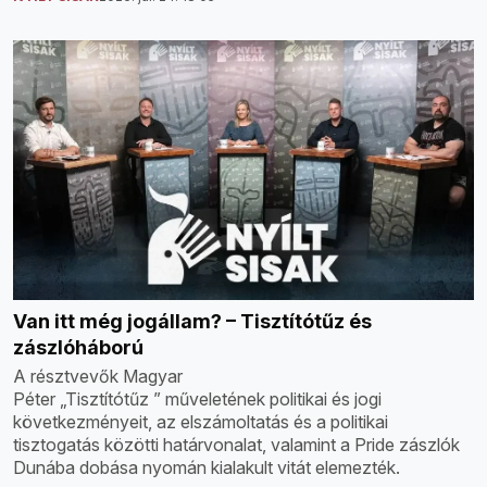
Van itt még jogállam? – Tisztítótűz és
zászlóháború
A résztvevők Magyar
Péter „Tisztítótűz ” műveletének politikai és jogi
következményeit, az elszámoltatás és a politikai
tisztogatás közötti határvonalat, valamint a Pride zászlók
Dunába dobása nyomán kialakult vitát elemezték.