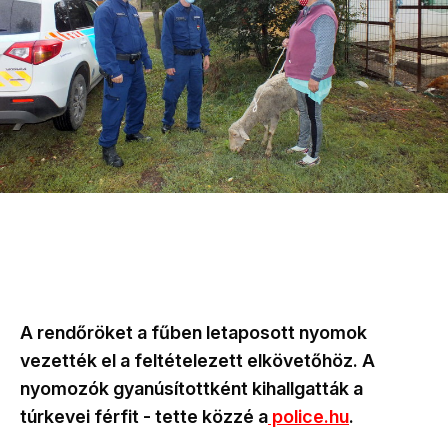
A rendőröket a fűben letaposott nyomok
vezették el a feltételezett elkövetőhöz. A
nyomozók gyanúsítottként kihallgatták a
túrkevei férfit - tette közzé a
police.hu
.