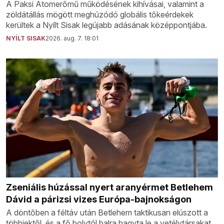
A Paksi Atomerőmű működésének kihívásai, valamint a
zöldátállás mögött meghúzódó globális tőkeérdekek
kerültek a Nyílt Sisak legújabb adásának középpontjába.
NYÍLT SISAK
2026. aug. 7. 18:01
Zseniális húzással nyert aranyérmet Betlehem
Dávid a párizsi vizes Európa-bajnokságon
A döntőben a féltáv után Betlehem taktikusan elúszott a
többiektől, és a fő bolytól balra hagyta le a vetélytársakat.