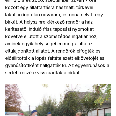
én 13 óra és 2020. szeptember 28-án 7 óra
között egy állattartásra használt, túrkevei
lakatlan ingatlan udvarára, és onnan elvitt egy
birkát. A helyszínre kiérkező rendőr a ház
kerítésétől induló friss taposási nyomokat
követve eljutott a szomszédos ingatlanhoz,
aminek egyik helyiségében megtalálta az
eltulajdonított állatot. A rendőrök elfogták és
előállították a lopás feltételezett elkövetőjét és
gyanúsítottként hallgatták ki. Az egyenruhások a
sértett részére visszaadták a birkát.