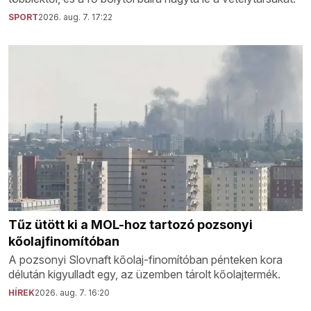
SPORT
2026. aug. 7. 17:22
Tűz ütött ki a MOL-hoz tartozó pozsonyi
kőolajfinomítóban
A pozsonyi Slovnaft kőolaj-finomítóban pénteken kora
délután kigyulladt egy, az üzemben tárolt kőolajtermék.
HÍREK
2026. aug. 7. 16:20