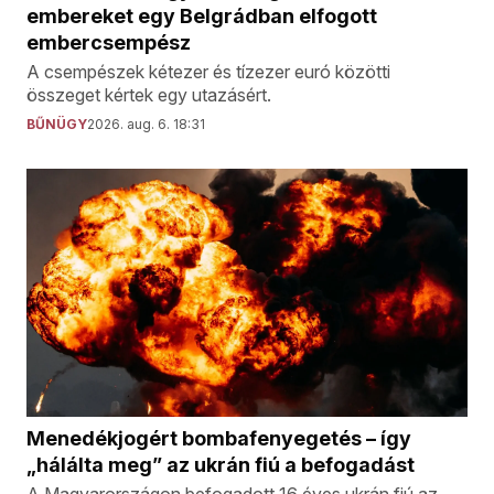
embereket egy Belgrádban elfogott
embercsempész
A csempészek kétezer és tízezer euró közötti
összeget kértek egy utazásért.
BŰNÜGY
2026. aug. 6. 18:31
Menedékjogért bombafenyegetés – így
„hálálta meg” az ukrán fiú a befogadást
A Magyarországon befogadott 16 éves ukrán fiú az