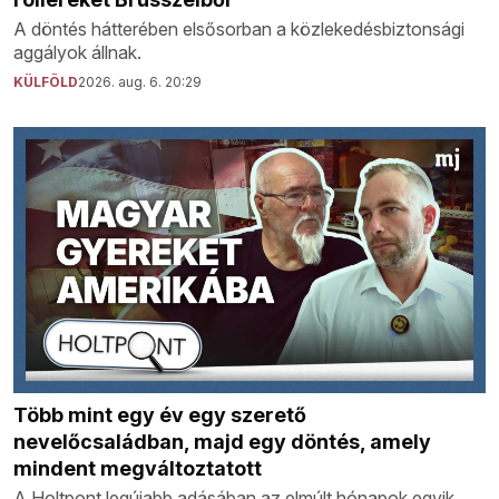
A döntés hátterében elsősorban a közlekedésbiztonsági
aggályok állnak.
KÜLFÖLD
2026. aug. 6. 20:29
Több mint egy év egy szerető
nevelőcsaládban, majd egy döntés, amely
mindent megváltoztatott
A Holtpont legújabb adásában az elmúlt hónapok egyik