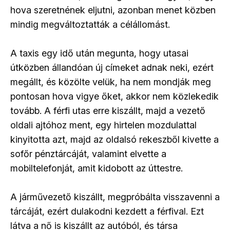
hova szeretnének eljutni, azonban menet közben
mindig megváltoztatták a célállomást.
A taxis egy idő után megunta, hogy utasai
útközben állandóan új címeket adnak neki, ezért
megállt, és közölte velük, ha nem mondják meg
pontosan hova vigye őket, akkor nem közlekedik
tovább. A férfi utas erre kiszállt, majd a vezető
oldali ajtóhoz ment, egy hirtelen mozdulattal
kinyitotta azt, majd az oldalsó rekeszből kivette a
sofőr pénztárcáját, valamint elvette a
mobiltelefonját, amit kidobott az úttestre.
A járművezető kiszállt, megpróbálta visszavenni a
tárcáját, ezért dulakodni kezdett a férfival. Ezt
látva a nő is kiszállt az autóból, és társa