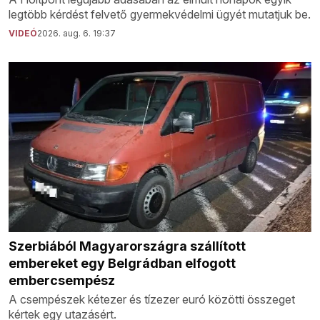
legtöbb kérdést felvető gyermekvédelmi ügyét mutatjuk be.
VIDEÓ
2026. aug. 6. 19:37
Szerbiából Magyarországra szállított
embereket egy Belgrádban elfogott
embercsempész
A csempészek kétezer és tízezer euró közötti összeget
kértek egy utazásért.