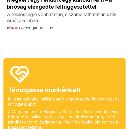
bíróság elengedte felfüggesztettel
A felelősségre vonhatatlan, elszámoltathatatlan bírák
ismét akcióban.
BŰNÜGY
2026. júl. 30. 16:12
Támogassa munkánkat!
Mi a munkánkkal háláljuk meg a megtisztelő figyelmüket és
támogatásukat.
A Magyarjelen.hu (Magyar Jelen) sem a kormánytól, sem a
balliberális, nyíltan globalista ellenzéktől nem függ, ezért
mindkét oldalról őszintén tud írni, hírt közölni, oknyomozni,
igazságot feltárni.