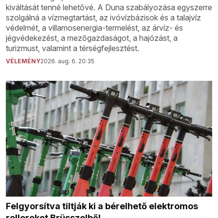
kiváltását tenné lehetővé. A Duna szabályozása egyszerre
szolgálná a vízmegtartást, az ivóvízbázisok és a talajvíz
védelmét, a villamosenergia-termelést, az árvíz- és
jégvédekezést, a mezőgazdaságot, a hajózást, a
turizmust, valamint a térségfejlesztést.
VÉLEMÉNY
2026. aug. 6. 20:35
Felgyorsítva tiltják ki a bérelhető elektromos
rollereket Brüsszelből