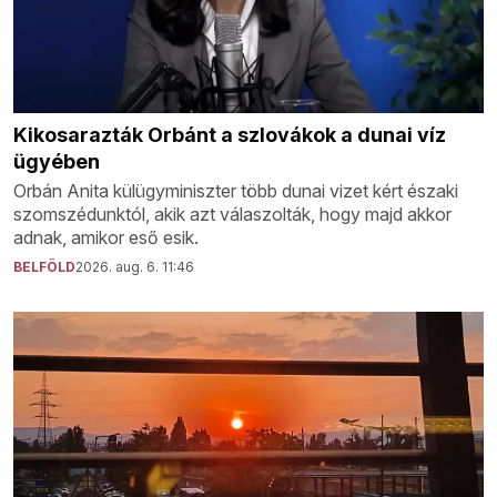
Kikosarazták Orbánt a szlovákok a dunai víz
ügyében
Orbán Anita külügyminiszter több dunai vizet kért északi
szomszédunktól, akik azt válaszolták, hogy majd akkor
adnak, amikor eső esik.
BELFÖLD
2026. aug. 6. 11:46