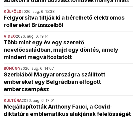
ablakon a dunai duzzasztóművek hiánya miatt
KÜLFÖLD
2026. aug. 6. 15:38
Felgyorsítva tiltják ki a bérelhető elektromos
rollereket Brüsszelből
VIDEÓ
2026. aug. 6. 19:14
Több mint egy év egy szerető
nevelőcsaládban, majd egy döntés, amely
mindent megváltoztatott
BŰNÜGY
2026. aug. 6. 14:07
Szerbiából Magyarországra szállított
embereket egy Belgrádban elfogott
embercsempész
KULTÚRA
2026. aug. 6. 17:01
Megállapították Anthony Fauci, a Covid-
diktatúra emblematikus alakjának felelősségét