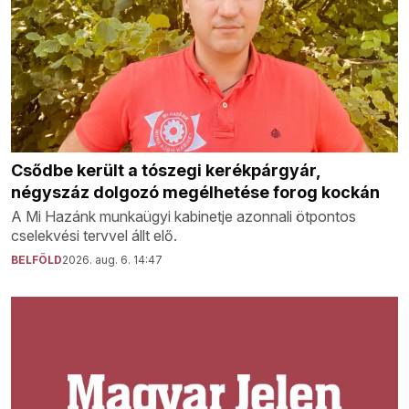
Csődbe került a tószegi kerékpárgyár,
négyszáz dolgozó megélhetése forog kockán
A Mi Hazánk munkaügyi kabinetje azonnali ötpontos
cselekvési tervvel állt elő.
BELFÖLD
2026. aug. 6. 14:47