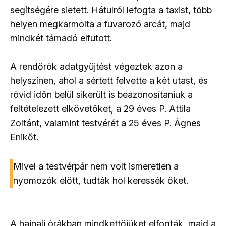
segítségére sietett. Hátulról lefogta a taxist, több
helyen megkarmolta a fuvarozó arcát, majd
mindkét támadó elfutott.
A rendőrök adatgyűjtést végeztek azon a
helyszínen, ahol a sértett felvette a két utast, és
rövid időn belül sikerült is beazonosítaniuk a
feltételezett elkövetőket, a 29 éves P. Attila
Zoltánt, valamint testvérét a 25 éves P. Ágnes
Enikőt.
Mivel a testvérpár nem volt ismeretlen a
nyomozók előtt, tudták hol keressék őket.
A hajnali órákban mindkettőjüket elfogták, majd a