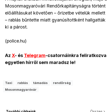
Mosonmagyaróvári Rendőrkapitányságra történt
előállításukat követően – őrizetbe vételük mellett
– rablás bűntette miatt gyanúsítottként hallgatták
ki a párost.
(police.hu)
Az
X
- és
Telegram
-csatornáinkra feliratkozva
egyetlen hírről sem maradsz le!
Taxi
rablás
támadás
rendőrség
Mosonmagyaróvár
További cikkeink
Összes