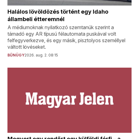
Halálos lövöldözés történt egy Idaho
állambeli étteremnél
A médiumoknak nyilatkozó szemtanúk szerint a
támadó egy AR típusú félautomata puskával volt
felfegyverkezve, és egy másik, pisztolyos személlyel
váltott lövéseket.
BŰNÜGY
2026. aug. 2. 08:15
Megvert egy rendőrt egy külföldi férfi – a