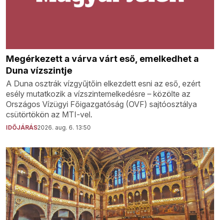
Megérkezett a várva várt eső, emelkedhet a
Duna vízszintje
A Duna osztrák vízgyűjtőin elkezdett esni az eső, ezért
esély mutatkozik a vízszintemelkedésre – közölte az
Országos Vízügyi Főigazgatóság (OVF) sajtóosztálya
csütörtökön az MTI-vel.
IDŐJÁRÁS
2026. aug. 6. 13:50