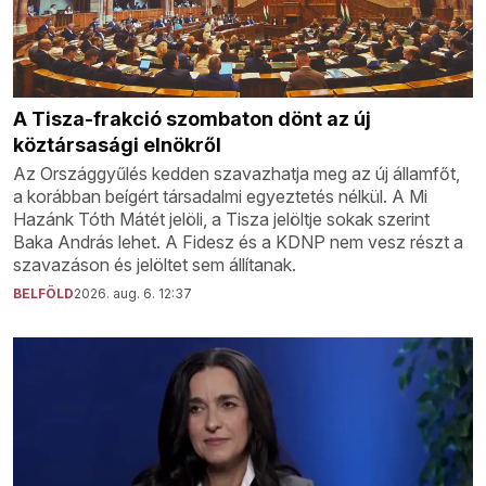
A Tisza-frakció szombaton dönt az új
köztársasági elnökről
Az Országgyűlés kedden szavazhatja meg az új államfőt,
a korábban beígért társadalmi egyeztetés nélkül. A Mi
Hazánk Tóth Mátét jelöli, a Tisza jelöltje sokak szerint
Baka András lehet. A Fidesz és a KDNP nem vesz részt a
szavazáson és jelöltet sem állítanak.
BELFÖLD
2026. aug. 6. 12:37