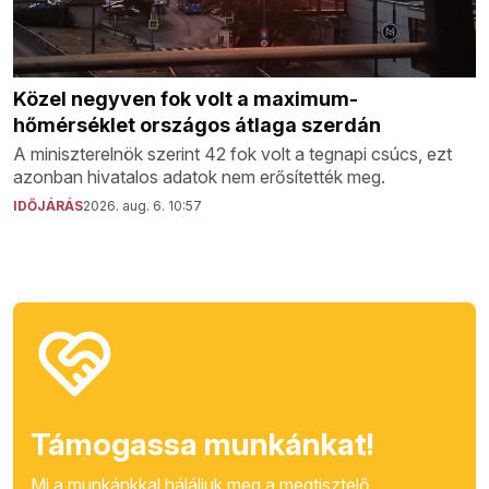
Közel negyven fok volt a maximum-
hőmérséklet országos átlaga szerdán
A miniszterelnök szerint 42 fok volt a tegnapi csúcs, ezt
azonban hivatalos adatok nem erősítették meg.
IDŐJÁRÁS
2026. aug. 6. 10:57
Támogassa munkánkat!
Mi a munkánkkal háláljuk meg a megtisztelő