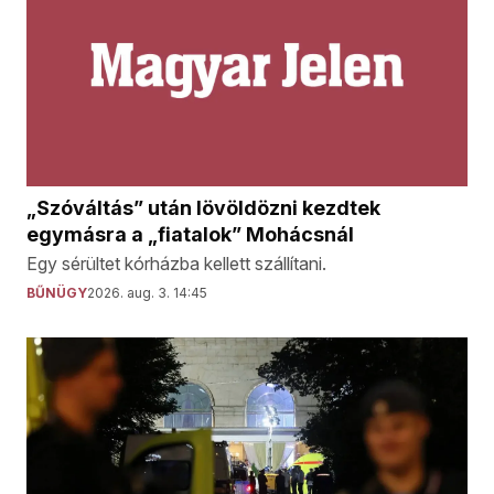
„Szóváltás” után lövöldözni kezdtek
egymásra a „fiatalok” Mohácsnál
Egy sérültet kórházba kellett szállítani.
BŰNÜGY
2026. aug. 3. 14:45