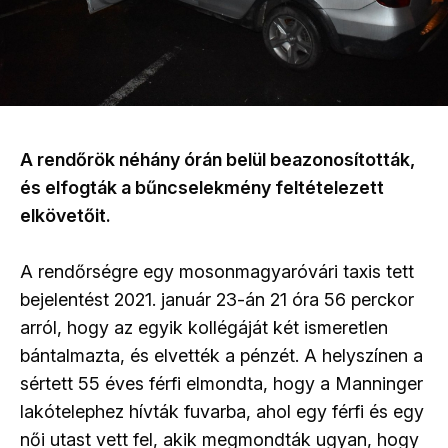
A rendőrök néhány órán belül beazonosították,
és elfogták a bűncselekmény feltételezett
elkövetőit.
A rendőrségre egy mosonmagyaróvári taxis tett
bejelentést 2021. január 23-án 21 óra 56 perckor
arról, hogy az egyik kollégáját két ismeretlen
bántalmazta, és elvették a pénzét. A helyszínen a
sértett 55 éves férfi elmondta, hogy a Manninger
lakótelephez hívták fuvarba, ahol egy férfi és egy
női utast vett fel, akik megmondták ugyan, hogy