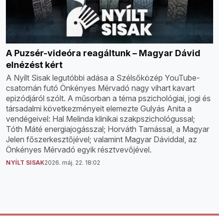
A Puzsér-videóra reagáltunk – Magyar Dávid
elnézést kért
A Nyílt Sisak legutóbbi adása a Szélsőközép YouTube-
csatornán futó Önkényes Mérvadó nagy vihart kavart
epizódjáról szólt. A műsorban a téma pszichológiai, jogi és
társadalmi következményeit elemezte Gulyás Anita a
vendégeivel: Hal Melinda klinikai szakpszichológussal;
Tóth Máté energiajogásszal; Horváth Tamással, a Magyar
Jelen főszerkesztőjével; valamint Magyar Dáviddal, az
Önkényes Mérvadó egyik résztvevőjével.
NYÍLT SISAK
2026. máj. 22. 18:02