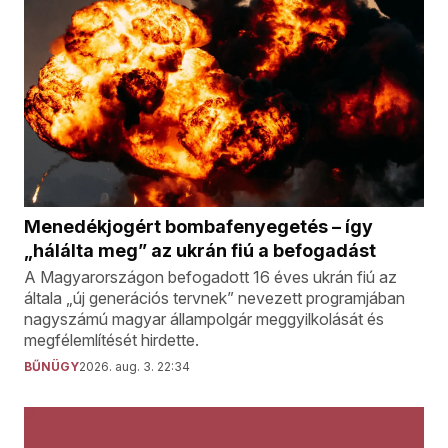
Menedékjogért bombafenyegetés – így
„hálálta meg” az ukrán fiú a befogadást
A Magyarországon befogadott 16 éves ukrán fiú az
általa „új generációs tervnek” nevezett programjában
nagyszámú magyar állampolgár meggyilkolását és
megfélemlítését hirdette.
BŰNÜGY
2026. aug. 3. 22:34