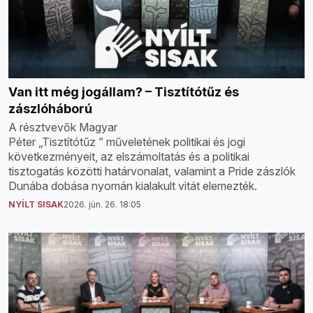
Van itt még jogállam? – Tisztítótűz és
zászlóháború
A résztvevők Magyar
Péter „Tisztítótűz ” műveletének politikai és jogi
következményeit, az elszámoltatás és a politikai
tisztogatás közötti határvonalat, valamint a Pride zászlók
Dunába dobása nyomán kialakult vitát elemezték.
NYÍLT SISAK
2026. jún. 26. 18:05