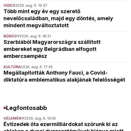
VIDEÓ
2026. aug. 6. 19:37
Több mint egy év egy szerető
nevelőcsaládban, majd egy döntés, amely
mindent megváltoztatott
BŰNÜGY
2026. aug. 6. 18:31
Szerbiából Magyarországra szállított
embereket egy Belgrádban elfogott
embercsempész
KULTÚRA
2026. aug. 6. 17:35
Megállapították Anthony Fauci, a Covid-
diktatúra emblematikus alakjának felelősségét
Legfontosabb
VÉLEMÉNY
2026. aug. 6. 16:55
Évtizedek óta ezermilliárdokat szórunk ki az