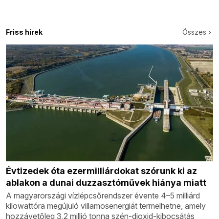
Friss hírek
Összes
Évtizedek óta ezermilliárdokat szórunk ki az
ablakon a dunai duzzasztóművek hiánya miatt
A magyarországi vízlépcsőrendszer évente 4–5 milliárd
kilowattóra megújuló villamosenergiát termelhetne, amely
hozzávetőleg 3,2 millió tonna szén-dioxid-kibocsátás