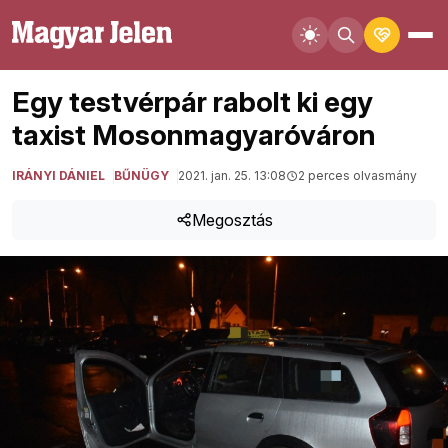
Egy testvérpár rabolt ki egy
taxist Mosonmagyaróváron
IRÁNYI DÁNIEL
BŰNÜGY
2021. jan. 25. 13:08
2 perces olvasmány
Megosztás