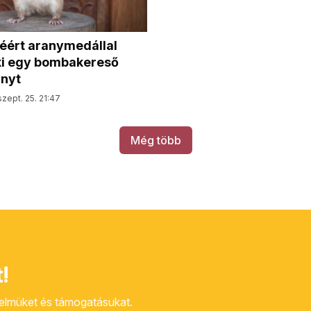
éért aranymedállal
 ki egy bombakereső
ányt
szept. 25. 21:47
Még több
!
yelmüket és támogatásukat.