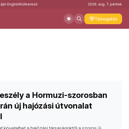
áj
In English
Kiútkereső
2026. aug. 7. péntek
Támogatás
eszély a Hormuzi-szorosban
rán új hajózási útvonalat
l
at követelhet a hajózási társaságoktól a szoros új