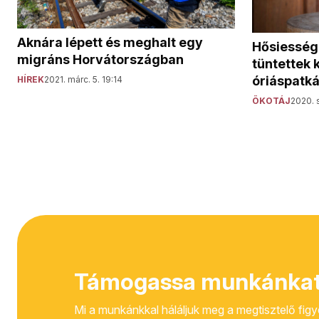
Aknára lépett és meghalt egy
Hősiesség
migráns Horvátországban
tüntettek
óriáspatk
HÍREK
2021. márc. 5. 19:14
ÖKOTÁJ
2020. 
Támogassa munkánkat
Mi a munkánkkal háláljuk meg a megtisztelő fig