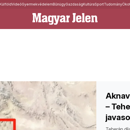
Külföld
Videó
Gyermekvédelem
Bűnügy
Gazdaság
Kultúra
Sport
Tudomány
Ökot
Aknav
– Tehe
javaso
Teherán díj