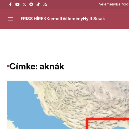
Vélemény
Belföld
FRISS HÍREK
Kiemelt
Vélemény
Nyílt Sisak
Címke: aknák