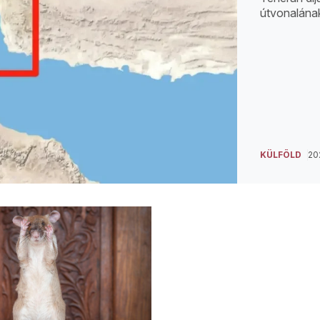
útvonalának
KÜLFÖLD
202