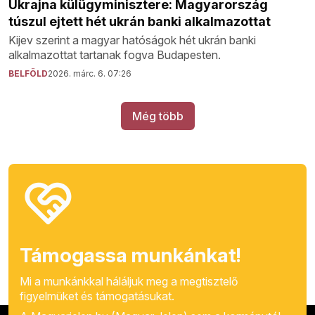
Ukrajna külügyminisztere: Magyarország
túszul ejtett hét ukrán banki alkalmazottat
Kijev szerint a magyar hatóságok hét ukrán banki
alkalmazottat tartanak fogva Budapesten.
BELFÖLD
2026. márc. 6. 07:26
Még több
Támogassa munkánkat!
Mi a munkánkkal háláljuk meg a megtisztelő
figyelmüket és támogatásukat.