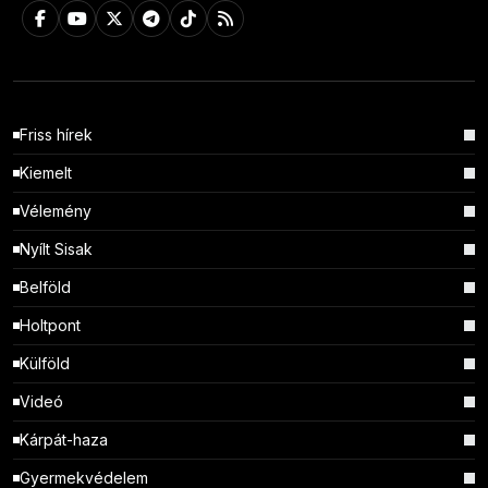
Friss hírek
Kiemelt
Vélemény
Nyílt Sisak
Belföld
Holtpont
Külföld
Videó
Kárpát-haza
Gyermekvédelem