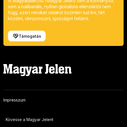
A Magyarjelen.hu (Magyar Jelen) sem a kormánytól,
sem a balliberális, nyíltan globalista ellenzéktől nem
függ, ezért mindkét oldalról őszintén tud írni, hírt
közölni, oknyomozni, igazságot feltárni.
Támogatás
Impresszum
Kövesse a Magyar Jelent