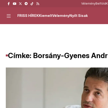
Vélemény
Belföld
K
FRISS HÍREK
Kiemelt
Vélemény
Nyílt Sisak
Címke: Borsány-Gyenes Andr