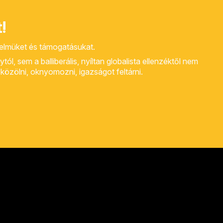
!
yelmüket és támogatásukat.
, sem a balliberális, nyíltan globalista ellenzéktől nem
rt közölni, oknyomozni, igazságot feltárni.