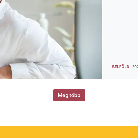
BELFÖLD
202
Még több