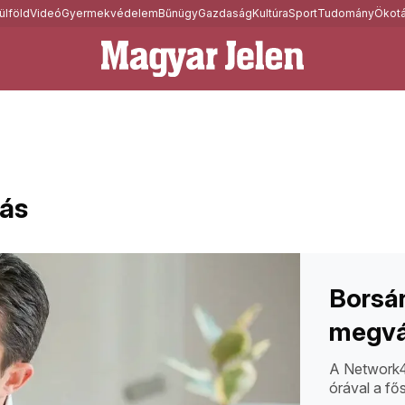
ülföld
Videó
Gyermekvédelem
Bűnügy
Gazdaság
Kultúra
Sport
Tudomány
Ökotá
ás
Borsá
megvá
A Network4 
órával a fő