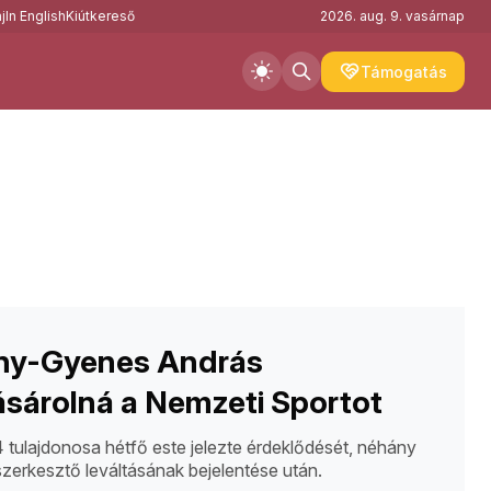
j
In English
Kiútkereső
2026. aug. 9. vasárnap
Támogatás
ny-Gyenes András
sárolná a Nemzeti Sportot
tulajdonosa hétfő este jelezte érdeklődését, néhány
szerkesztő leváltásának bejelentése után.