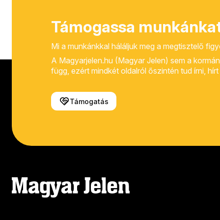
Támogassa munkánkat
Mi a munkánkkal háláljuk meg a megtisztelő fig
A Magyarjelen.hu (Magyar Jelen) sem a kormánytól
függ, ezért mindkét oldalról őszintén tud írni, hí
Támogatás