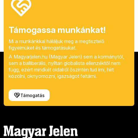
Támogassa munkánkat!
Mi a munkánkkal háláljuk meg a megtisztelő
figyelmüket és támogatásukat.
A Magyarjelen.hu (Magyar Jelen) sem a kormánytól,
sem a balliberális, nyíltan globalista ellenzéktől nem
függ, ezért mindkét oldalról őszintén tud írni, hírt
közölni, oknyomozni, igazságot feltárni.
Támogatás