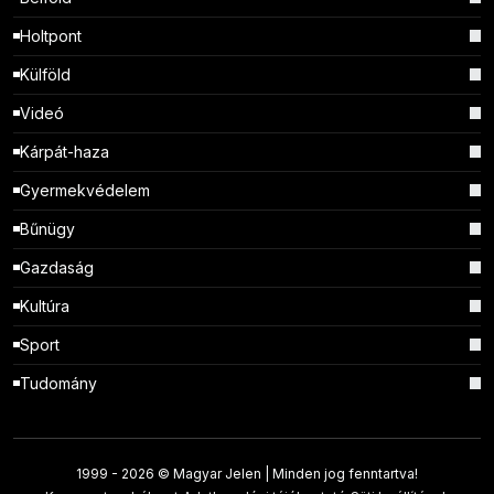
Holtpont
Külföld
Videó
Kárpát-haza
Gyermekvédelem
Bűnügy
Gazdaság
Kultúra
Sport
Tudomány
1999 -
2026 © Magyar Jelen | Minden jog fenntartva!