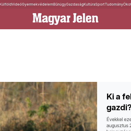
Külföld
Videó
Gyermekvédelem
Bűnügy
Gazdaság
Kultúra
Sport
Tudomány
Ökot
Ki a f
gazdi
Évekkel eze
augusztus 2