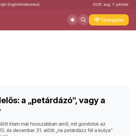
áj
In English
Kiútkereső
2026. aug. 7. péntek
Támogatás
elelős: a „petárdázó", vagy a
?
lőtt írtam már hosszabban arról, mit gondolok az
0. és december 31. előtti „ne petárdázz fél a kutya”