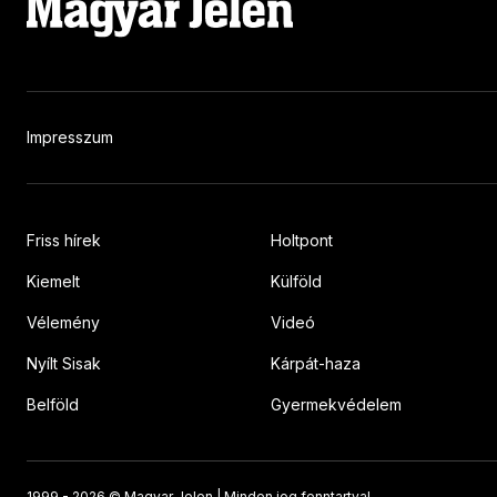
Impresszum
Friss hírek
Holtpont
Kiemelt
Külföld
Vélemény
Videó
Nyílt Sisak
Kárpát-haza
Belföld
Gyermekvédelem
1999 -
2026 © Magyar Jelen | Minden jog fenntartva!