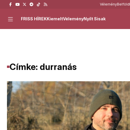
Vélemény
Belföld
FRISS HÍREK
Kiemelt
Vélemény
Nyílt Sisak
Címke: durranás