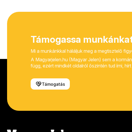
Támogassa munkánkat
Mi a munkánkkal háláljuk meg a megtisztelő fig
A Magyarjelen.hu (Magyar Jelen) sem a kormánytól
függ, ezért mindkét oldalról őszintén tud írni, hí
Támogatás