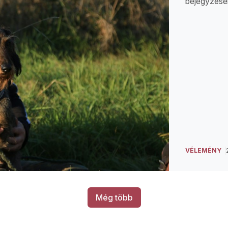
bejegyzések
VÉLEMÉNY
Még több