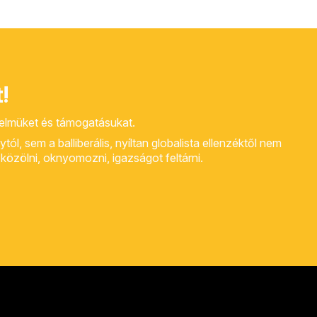
!
yelmüket és támogatásukat.
, sem a balliberális, nyíltan globalista ellenzéktől nem
rt közölni, oknyomozni, igazságot feltárni.