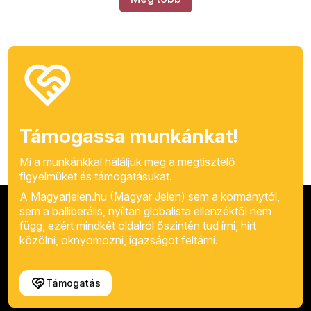
Támogassa munkánkat!
Mi a munkánkkal háláljuk meg a megtisztelő
figyelmüket és támogatásukat.
A Magyarjelen.hu (Magyar Jelen) sem a kormánytól,
sem a balliberális, nyíltan globalista ellenzéktől nem
függ, ezért mindkét oldalról őszintén tud írni, hírt
közölni, oknyomozni, igazságot feltárni.
Támogatás