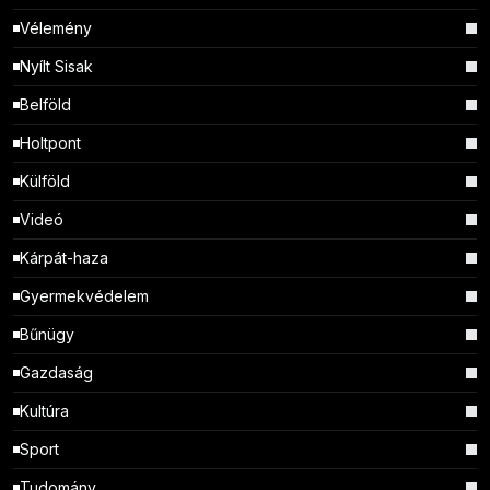
Vélemény
Nyílt Sisak
Belföld
Holtpont
Külföld
Videó
Kárpát-haza
Gyermekvédelem
Bűnügy
Gazdaság
Kultúra
Sport
Tudomány