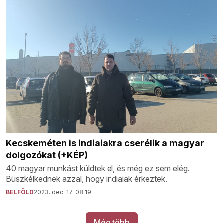
Kecskeméten is indiaiakra cserélik a magyar
dolgozókat (+KÉP)
40 magyar munkást küldtek el, és még ez sem elég.
Büszkélkednek azzal, hogy indiaiak érkeztek.
BELFÖLD
2023. dec. 17. 08:19
Még több