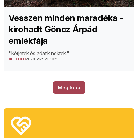
Vesszen minden maradéka -
kirohadt Göncz Árpád
emlékfája
"Kérjetek és adatik nektek."
BELFÖLD
2023. okt. 21. 10:26
Még több