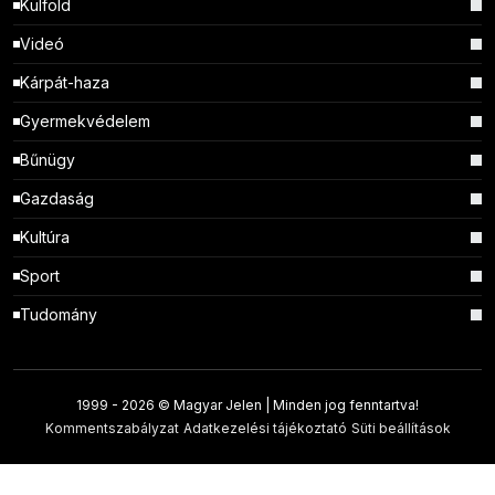
Külföld
Videó
Kárpát-haza
Gyermekvédelem
Bűnügy
Gazdaság
Kultúra
Sport
Tudomány
1999 -
2026 © Magyar Jelen | Minden jog fenntartva!
Kommentszabályzat
Adatkezelési tájékoztató
Süti beállítások