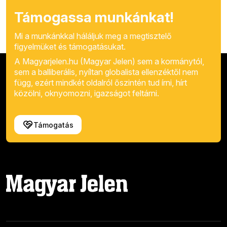
Támogassa munkánkat!
Mi a munkánkkal háláljuk meg a megtisztelő
figyelmüket és támogatásukat.
A Magyarjelen.hu (Magyar Jelen) sem a kormánytól,
sem a balliberális, nyíltan globalista ellenzéktől nem
függ, ezért mindkét oldalról őszintén tud írni, hírt
közölni, oknyomozni, igazságot feltárni.
Támogatás