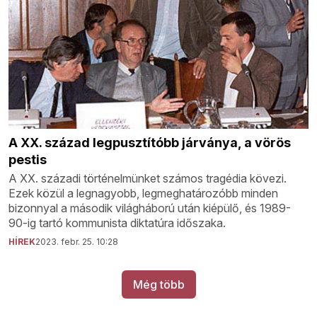
A XX. század legpusztítóbb járványa, a vörös
pestis
A XX. századi történelmünket számos tragédia kövezi.
Ezek közül a legnagyobb, legmeghatározóbb minden
bizonnyal a második világháború után kiépülő, és 1989-
90-ig tartó kommunista diktatúra időszaka.
HÍREK
2023. febr. 25. 10:28
Még több