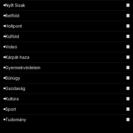
Nyílt Sisak
Belföld
Holtpont
Külföld
Videó
Kárpát-haza
Gyermekvédelem
Bűnügy
Gazdaság
Kultúra
Sport
Tudomány