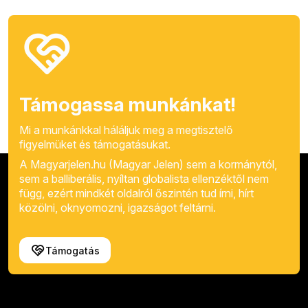
Támogassa munkánkat!
Mi a munkánkkal háláljuk meg a megtisztelő
figyelmüket és támogatásukat.
A Magyarjelen.hu (Magyar Jelen) sem a kormánytól,
sem a balliberális, nyíltan globalista ellenzéktől nem
függ, ezért mindkét oldalról őszintén tud írni, hírt
közölni, oknyomozni, igazságot feltárni.
Támogatás