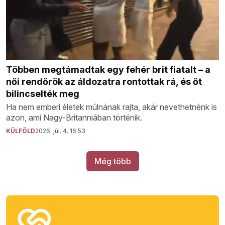
Többen megtámadtak egy fehér brit fiatalt – a
női rendőrök az áldozatra rontottak rá, és őt
bilincselték meg
Ha nem emberi életek múlnának rajta, akár nevethetnénk is
azon, ami Nagy-Britanniában történik.
KÜLFÖLD
2026. júl. 4. 16:53
Még több