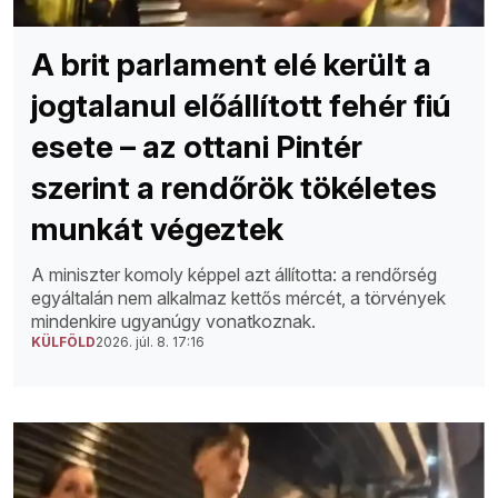
A brit parlament elé került a
jogtalanul előállított fehér fiú
esete – az ottani Pintér
szerint a rendőrök tökéletes
munkát végeztek
A miniszter komoly képpel azt állította: a rendőrség
egyáltalán nem alkalmaz kettős mércét, a törvények
mindenkire ugyanúgy vonatkoznak.
KÜLFÖLD
2026. júl. 8. 17:16