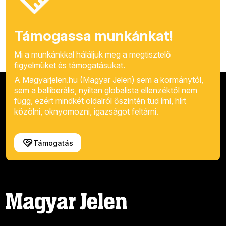
Támogassa munkánkat!
Mi a munkánkkal háláljuk meg a megtisztelő
figyelmüket és támogatásukat.
A Magyarjelen.hu (Magyar Jelen) sem a kormánytól,
sem a balliberális, nyíltan globalista ellenzéktől nem
függ, ezért mindkét oldalról őszintén tud írni, hírt
közölni, oknyomozni, igazságot feltárni.
Támogatás