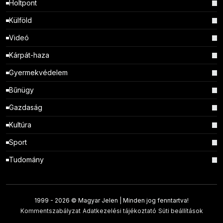
Holtpont
Külföld
Videó
Kárpát-haza
Gyermekvédelem
Bűnügy
Gazdaság
Kultúra
Sport
Tudomány
1999 -
2026 © Magyar Jelen | Minden jog fenntartva!
Kommentszabályzat
Adatkezelési tájékoztató
Süti beállítások