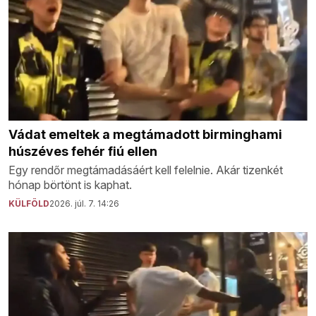
Vádat emeltek a megtámadott birminghami
húszéves fehér fiú ellen
Egy rendőr megtámadásáért kell felelnie. Akár tizenkét
hónap börtönt is kaphat.
KÜLFÖLD
2026. júl. 7. 14:26